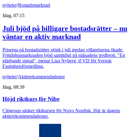
nyheter
/
Bostadsmarknad
Idag, 07:15
Juli bjöd på billigare bostadsrätter – nu
väntar en aktiv marknad
Priserna på bostadsrätter sjönk i juli medan villapriserna ökade.
Fritidshusmarknaden bjöd samtidigt på månadens tredbrott. "En
glädjande signal", menar Liza Nyberg, tf VD för Svensk
Fastighetsförmedling.
nyheter
/
Aktierekommendationer
Idag, 08:39
Höjd riktkurs för Nibe
Citigroup sänker riktkursen för Novo Nordisk. Här är dagens
aktierekommendationer.