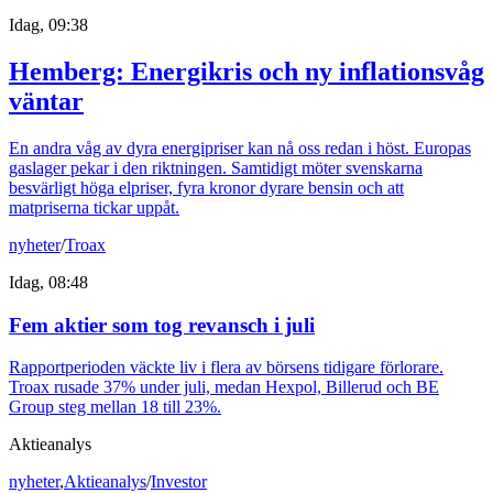
Idag, 09:38
Hemberg: Energikris och ny inflationsvåg
väntar
En andra våg av dyra energipriser kan nå oss redan i höst. Europas
gaslager pekar i den riktningen. Samtidigt möter svenskarna
besvärligt höga elpriser, fyra kronor dyrare bensin och att
matpriserna tickar uppåt.
nyheter
/
Troax
Idag, 08:48
Fem aktier som tog revansch i juli
Rapportperioden väckte liv i flera av börsens tidigare förlorare.
Troax rusade 37% under juli, medan Hexpol, Billerud och BE
Group steg mellan 18 till 23%.
Aktieanalys
nyheter
,
Aktieanalys
/
Investor