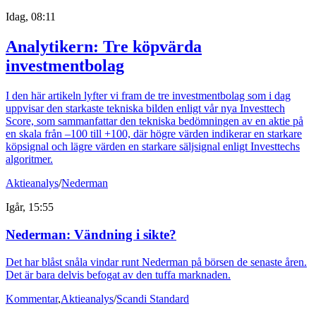
Idag, 08:11
Analytikern: Tre köpvärda
investmentbolag
I den här artikeln lyfter vi fram de tre investmentbolag som i dag
uppvisar den starkaste tekniska bilden enligt vår nya Investtech
Score, som sammanfattar den tekniska bedömningen av en aktie på
en skala från –100 till +100, där högre värden indikerar en starkare
köpsignal och lägre värden en starkare säljsignal enligt Investtechs
algoritmer.
Aktieanalys
/
Nederman
Igår, 15:55
Nederman: Vändning i sikte?
Det har blåst snåla vindar runt Nederman på börsen de senaste åren.
Det är bara delvis befogat av den tuffa marknaden.
Kommentar
,
Aktieanalys
/
Scandi Standard