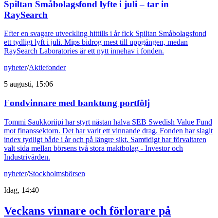
Spiltan Småbolagsfond lyfte i juli – tar in
RaySearch
Efter en svagare utveckling hittills i år fick Spiltan Småbolagsfond
ett tydligt lyft i juli. Mips bidrog mest till uppgången, medan
RaySearch Laboratories är ett nytt innehav i fonden.
nyheter
/
Aktiefonder
5 augusti, 15:06
Fondvinnare med banktung portfölj
Tommi Saukkoriipi har styrt nästan halva SEB Swedish Value Fund
mot finanssektorn. Det har varit ett vinnande drag. Fonden har slagit
index tydligt både i år och på längre sikt. Samtidigt har förvaltaren
valt sida mellan börsens två stora maktbolag - Investor och
Industrivärden.
nyheter
/
Stockholmsbörsen
Idag, 14:40
Veckans vinnare och förlorare på