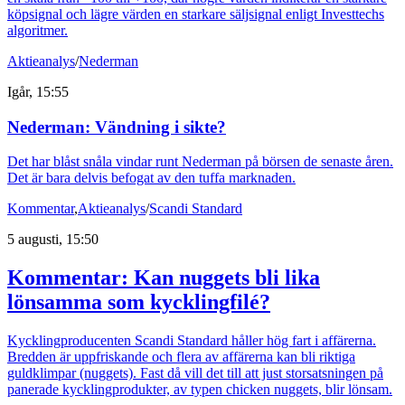
köpsignal och lägre värden en starkare säljsignal enligt Investtechs
algoritmer.
Aktieanalys
/
Nederman
Igår, 15:55
Nederman: Vändning i sikte?
Det har blåst snåla vindar runt Nederman på börsen de senaste åren.
Det är bara delvis befogat av den tuffa marknaden.
Kommentar
,
Aktieanalys
/
Scandi Standard
5 augusti, 15:50
Kommentar: Kan nuggets bli lika
lönsamma som kycklingfilé?
Kycklingproducenten Scandi Standard håller hög fart i affärerna.
Bredden är uppfriskande och flera av affärerna kan bli riktiga
guldklimpar (nuggets). Fast då vill det till att just storsatsningen på
panerade kycklingprodukter, av typen chicken nuggets, blir lönsam.