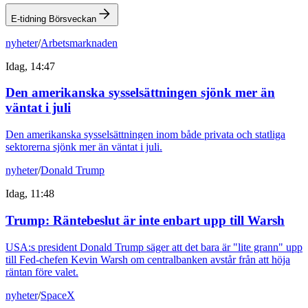
E-tidning Börsveckan
nyheter
/
Arbetsmarknaden
Idag, 14:47
Den amerikanska sysselsättningen sjönk mer än
väntat i juli
Den amerikanska sysselsättningen inom både privata och statliga
sektorerna sjönk mer än väntat i juli.
nyheter
/
Donald Trump
Idag, 11:48
Trump: Räntebeslut är inte enbart upp till Warsh
USA:s president Donald Trump säger att det bara är "lite grann" upp
till Fed-chefen Kevin Warsh om centralbanken avstår från att höja
räntan före valet.
nyheter
/
SpaceX