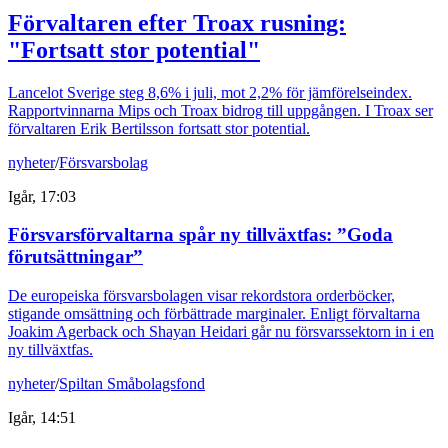
Förvaltaren efter Troax rusning:
"Fortsatt stor potential"
Lancelot Sverige steg 8,6% i juli, mot 2,2% för jämförelseindex.
Rapportvinnarna Mips och Troax bidrog till uppgången. I Troax ser
förvaltaren Erik Bertilsson fortsatt stor potential.
nyheter
/
Försvarsbolag
Igår, 17:03
Försvarsförvaltarna spår ny tillväxtfas: ”Goda
förutsättningar”
De europeiska försvarsbolagen visar rekordstora orderböcker,
stigande omsättning och förbättrade marginaler. Enligt förvaltarna
Joakim Agerback och Shayan Heidari går nu försvarssektorn in i en
ny tillväxtfas.
nyheter
/
Spiltan Småbolagsfond
Igår, 14:51