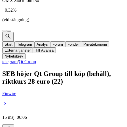
OMX Stockholm 30
−0,32%
(vid stängning)
Start
Telegram
Analys
Forum
Fonder
Privatekonomi
Externa tjänster
Till Avanza
Nyhetsbrev
telegram
/
Qt Group
SEB höjer Qt Group till köp (behåll),
riktkurs 28 euro (22)
Finwire
15 maj, 06:06