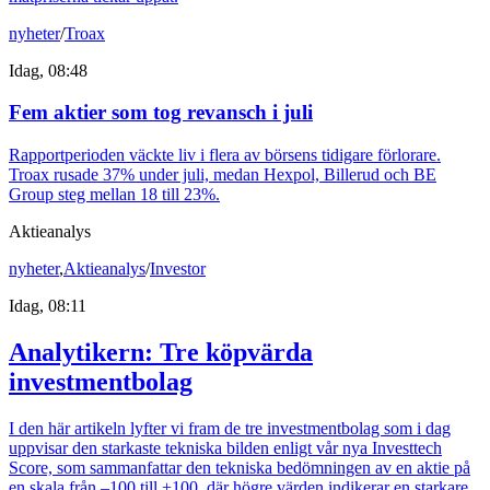
nyheter
/
Troax
Idag, 08:48
Fem aktier som tog revansch i juli
Rapportperioden väckte liv i flera av börsens tidigare förlorare.
Troax rusade 37% under juli, medan Hexpol, Billerud och BE
Group steg mellan 18 till 23%.
Aktieanalys
nyheter
,
Aktieanalys
/
Investor
Idag, 08:11
Analytikern: Tre köpvärda
investmentbolag
I den här artikeln lyfter vi fram de tre investmentbolag som i dag
uppvisar den starkaste tekniska bilden enligt vår nya Investtech
Score, som sammanfattar den tekniska bedömningen av en aktie på
en skala från –100 till +100, där högre värden indikerar en starkare