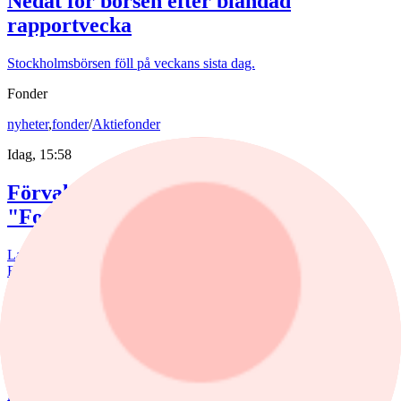
Nedåt för börsen efter blandad
rapportvecka
Stockholmsbörsen föll på veckans sista dag.
Fonder
nyheter
,
fonder
/
Aktiefonder
Idag, 15:58
Förvaltaren efter Troax rusning:
"Fortsatt stor potential"
Lancelot Sverige steg 8,6% i juli, mot 2,2% för jämförelseindex.
Rapportvinnarna Mips och Troax bidrog till uppgången. I Troax ser
förvaltaren Erik Bertilsson fortsatt stor potential.
nyheter
/
Försvarsbolag
Igår, 17:03
Försvarsförvaltarna spår ny tillväxtfas: ”Goda