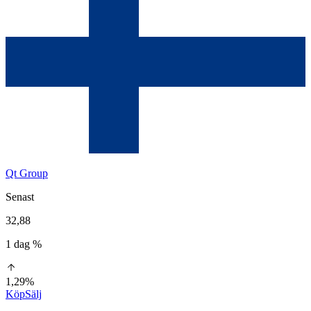
Qt Group
Senast
32,88
1 dag %
1,29%
Köp
Sälj