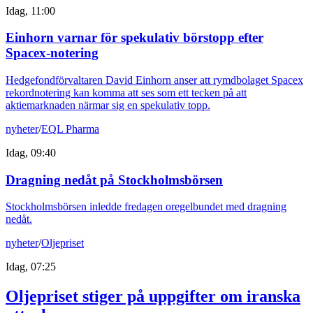
Idag, 11:00
Einhorn varnar för spekulativ börstopp efter
Spacex-notering
Hedgefondförvaltaren David Einhorn anser att rymdbolaget Spacex
rekordnotering kan komma att ses som ett tecken på att
aktiemarknaden närmar sig en spekulativ topp.
nyheter
/
EQL Pharma
Idag, 09:40
Dragning nedåt på Stockholmsbörsen
Stockholmsbörsen inledde fredagen oregelbundet med dragning
nedåt.
nyheter
/
Oljepriset
Idag, 07:25
Oljepriset stiger på uppgifter om iranska