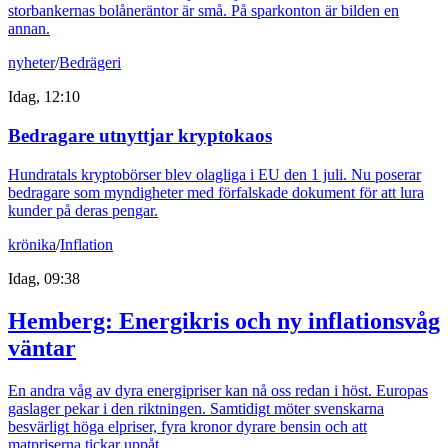
storbankernas bolåneräntor är små. På sparkonton är bilden en
annan.
nyheter
/
Bedrägeri
Idag, 12:10
Bedragare utnyttjar kryptokaos
Hundratals kryptobörser blev olagliga i EU den 1 juli. Nu poserar
bedragare som myndigheter med förfalskade dokument för att lura
kunder på deras pengar.
krönika
/
Inflation
Idag, 09:38
Hemberg: Energikris och ny inflationsvåg
väntar
En andra våg av dyra energipriser kan nå oss redan i höst. Europas
gaslager pekar i den riktningen. Samtidigt möter svenskarna
besvärligt höga elpriser, fyra kronor dyrare bensin och att
matpriserna tickar uppåt.