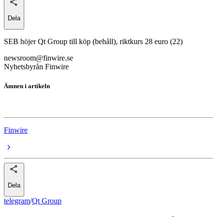
Dela
SEB höjer Qt Group till köp (behåll), riktkurs 28 euro (22)
newsroom@finwire.se
Nyhetsbyrån Finwire
Ämnen i artikeln
Qt Group
Finwire
Dela
telegram
/
Qt Group