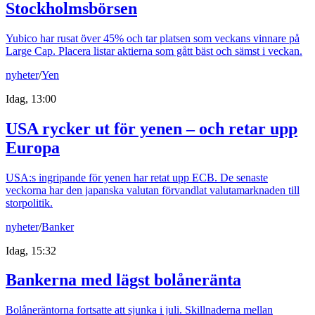
Stockholmsbörsen
Yubico har rusat över 45% och tar platsen som veckans vinnare på
Large Cap. Placera listar aktierna som gått bäst och sämst i veckan.
nyheter
/
Yen
Idag, 13:00
USA rycker ut för yenen – och retar upp
Europa
USA:s ingripande för yenen har retat upp ECB. De senaste
veckorna har den japanska valutan förvandlat valutamarknaden till
storpolitik.
nyheter
/
Banker
Idag, 15:32
Bankerna med lägst bolåneränta
Bolåneräntorna fortsatte att sjunka i juli. Skillnaderna mellan