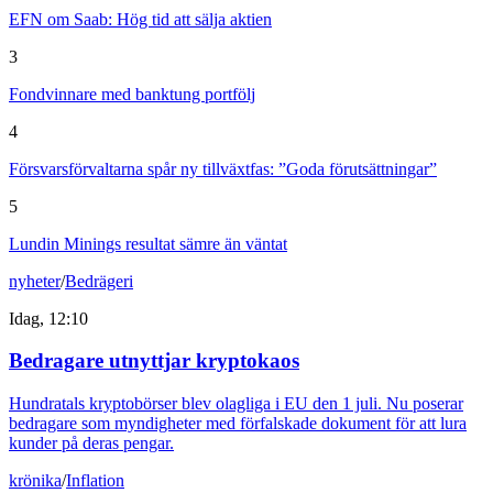
EFN om Saab: Hög tid att sälja aktien
3
Fondvinnare med banktung portfölj
4
Försvarsförvaltarna spår ny tillväxtfas: ”Goda förutsättningar”
5
Lundin Minings resultat sämre än väntat
nyheter
/
Bedrägeri
Idag, 12:10
Bedragare utnyttjar kryptokaos
Hundratals kryptobörser blev olagliga i EU den 1 juli. Nu poserar
bedragare som myndigheter med förfalskade dokument för att lura
kunder på deras pengar.
krönika
/
Inflation