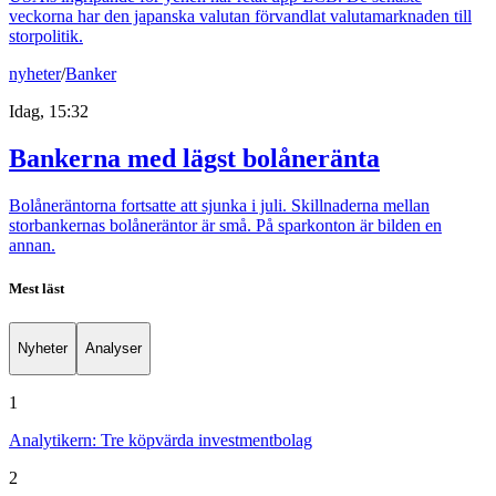
veckorna har den japanska valutan förvandlat valutamarknaden till
storpolitik.
nyheter
/
Banker
Idag, 15:32
Bankerna med lägst bolåneränta
Bolåneräntorna fortsatte att sjunka i juli. Skillnaderna mellan
storbankernas bolåneräntor är små. På sparkonton är bilden en
annan.
Mest läst
Nyheter
Analyser
1
Analytikern: Tre köpvärda investmentbolag
2