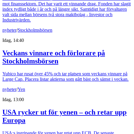
mot finanssektorn. Det har varit ett vinnande drag. Fonden har slagit
index tydligt både i år och på längre sikt. Samtidigt har förvaltaren
valt sida mellan börsens två stora maktbolag - Investor och
Industrivärden.
nyheter
/
Stockholmsbörsen
Idag, 14:40
Veckans vinnare och förlorare på
Stockholmsbörsen
Yubico har rusat över 45% och tar platsen som veckans vinnare på
Large Cap. Placera listar aktierna som gått bäst och sämst i veckan.
nyheter
/
Yen
Idag, 13:00
USA rycker ut för yenen – och retar upp
Europa
USA:s ingripande för yenen har retat upp ECB. De senaste