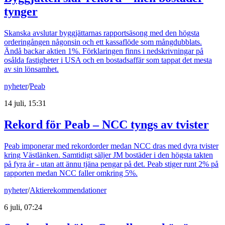
tynger
Skanska avslutar byggjättarnas rapportsäsong med den högsta
orderingången någonsin och ett kassaflöde som mångdubblats.
Ändå backar aktien 1%. Förklaringen finns i nedskrivningar på
osålda fastigheter i USA och en bostadsaffär som tappat det mesta
av sin lönsamhet.
nyheter
/
Peab
14 juli, 15:31
Rekord för Peab – NCC tyngs av tvister
Peab imponerar med rekordorder medan NCC dras med dyra tvister
kring Västlänken. Samtidigt säljer JM bostäder i den högsta takten
på fyra år - utan att ännu tjäna pengar på det. Peab stiger runt 2% på
rapporten medan NCC faller omkring 5%.
nyheter
/
Aktierekommendationer
6 juli, 07:24