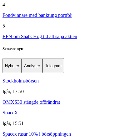
4
Fondvinnare med banktung portfölj
5
EFN om Saab: Hög tid att sälja aktien
Senaste nytt
Nyheter
Analyser
Telegram
Stockholmsbörsen
Igår, 17:50
OMXS30 stängde oförändrat
SpaceX
Igår, 15:51
Spacex rasar 10% i börsöppningen