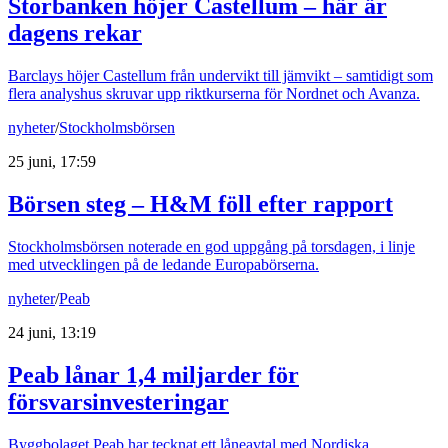
Storbanken höjer Castellum – här är
dagens rekar
Barclays höjer Castellum från undervikt till jämvikt – samtidigt som
flera analyshus skruvar upp riktkurserna för Nordnet och Avanza.
nyheter
/
Stockholmsbörsen
25 juni, 17:59
Börsen steg – H&M föll efter rapport
Stockholmsbörsen noterade en god uppgång på torsdagen, i linje
med utvecklingen på de ledande Europabörserna.
nyheter
/
Peab
24 juni, 13:19
Peab lånar 1,4 miljarder för
försvarsinvesteringar
Byggbolaget Peab har tecknat ett låneavtal med Nordiska