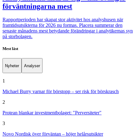
förväntningarna mest
Rapportperioden har skapat stor aktivitet hos analyshusen när
framtidsutsikterna för 2026 nu formas. Placera summerar den
senaste månadens mest betydande förändringar i analytikernas syn
på storbolagen.
Mest läst
Nyheter
Analyser
1
Michael Burry varnar för börstopp – ser risk för börskrasch
2
Protean blankar investmentbolaget: "Perversiteter"
3
Novo Nordisk över förväntan – höjer helårsutsikter