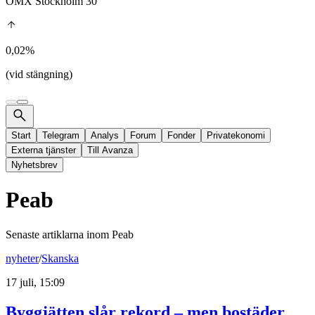
OMX Stockholm 30
0,02%
(vid stängning)
Start
Telegram
Analys
Forum
Fonder
Privatekonomi
Externa tjänster
Till Avanza
Nyhetsbrev
Peab
Senaste artiklarna inom
Peab
nyheter
/
Skanska
17 juli, 15:09
Byggjätten slår rekord – men bostäder