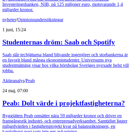
Investeringsbanken, NIB, på 125 miljoner euro, motsvarande 1,4
miljarder kronor.
nyheter
/
Opinionsundersökningar
1 juni, 15:24
Studenternas dröm: Saab och Spotify
Saab slår techjättarna bland blivande ingenjörer och storbankerna är
en favorit bland många ekonomistudenter. Universums nya
studentmätning visar hos vilka börsbolag Sveriges nyexade helst vill
jobba.
Aktieanalys
/
Peab
24 maj, 07:00
Peab: Dolt värde i projektfastigheterna?
Byggjätten Peab omsätter nära 59 miljarder kronor och driver en
framgångsrik industri- och entreprenadverksamhet. Samtidigt ligger
miljardvärden i fastighetsprojekt kvar på balansräkningen, en
kapitaltung post som inte ger avkastning.