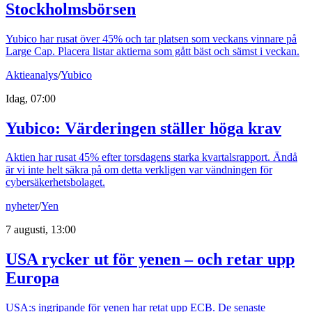
Stockholmsbörsen
Yubico har rusat över 45% och tar platsen som veckans vinnare på
Large Cap. Placera listar aktierna som gått bäst och sämst i veckan.
Aktieanalys
/
Yubico
Idag, 07:00
Yubico: Värderingen ställer höga krav
Aktien har rusat 45% efter torsdagens starka kvartalsrapport. Ändå
är vi inte helt säkra på om detta verkligen var vändningen för
cybersäkerhetsbolaget.
nyheter
/
Yen
7 augusti, 13:00
USA rycker ut för yenen – och retar upp
Europa
USA:s ingripande för yenen har retat upp ECB. De senaste