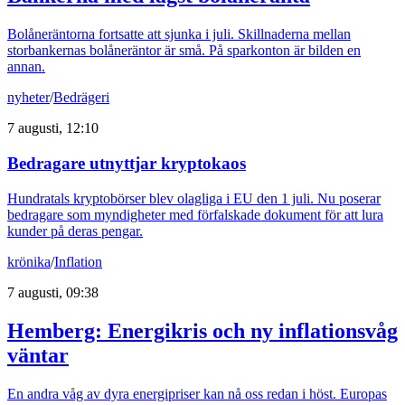
Bolåneräntorna fortsatte att sjunka i juli. Skillnaderna mellan
storbankernas bolåneräntor är små. På sparkonton är bilden en
annan.
nyheter
/
Bedrägeri
7 augusti, 12:10
Bedragare utnyttjar kryptokaos
Hundratals kryptobörser blev olagliga i EU den 1 juli. Nu poserar
bedragare som myndigheter med förfalskade dokument för att lura
kunder på deras pengar.
krönika
/
Inflation
7 augusti, 09:38
Hemberg: Energikris och ny inflationsvåg
väntar
En andra våg av dyra energipriser kan nå oss redan i höst. Europas