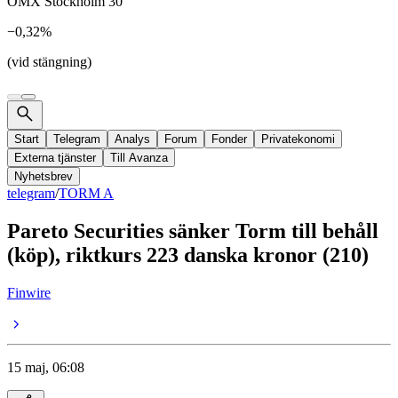
OMX Stockholm 30
−0,32%
(vid stängning)
Start
Telegram
Analys
Forum
Fonder
Privatekonomi
Externa tjänster
Till Avanza
Nyhetsbrev
telegram
/
TORM A
Pareto Securities sänker Torm till behåll
(köp), riktkurs 223 danska kronor (210)
Finwire
15 maj, 06:08