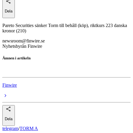
Dela
Pareto Securities sänker Torm till behåll (köp), riktkurs 223 danska
kronor (210)
newsroom@finwire.se
Nyhetsbyrån Finwire
Ämnen i artikeln
TORM A
Finwire
Dela
telegram
/
TORM A