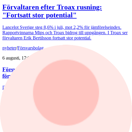
Förvaltaren efter Troax rusning:
"Fortsatt stor potential"
Lancelot Sverige steg 8,6% i juli, mot 2,2% för jämförelseindex.
Rapportvinnarna Mips och Troax bidrog till uppgången. I Troax ser
förvaltaren Erik Bertilsson fortsatt stor potential.
nyheter
/
Försvarsbolag
6 augusti, 17:03
Försvarsförvaltarna spår ny tillväxtfas: ”Goda
förutsättningar”
De europeiska försvarsbolagen visar rekordstora orderböcker,
stigande omsättning och förbättrade marginaler. Enligt förvaltarna
Joakim Agerback och Shayan Heidari går nu försvarssektorn in i en
ny tillväxtfas.
nyheter
/
Spiltan Småbolagsfond
6 augusti, 14:51