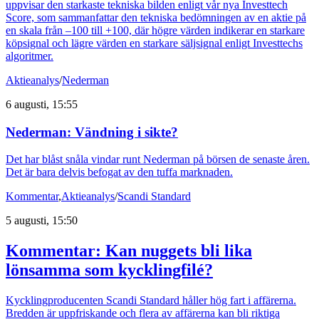
uppvisar den starkaste tekniska bilden enligt vår nya Investtech
Score, som sammanfattar den tekniska bedömningen av en aktie på
en skala från –100 till +100, där högre värden indikerar en starkare
köpsignal och lägre värden en starkare säljsignal enligt Investtechs
algoritmer.
Aktieanalys
/
Nederman
6 augusti, 15:55
Nederman: Vändning i sikte?
Det har blåst snåla vindar runt Nederman på börsen de senaste åren.
Det är bara delvis befogat av den tuffa marknaden.
Kommentar
,
Aktieanalys
/
Scandi Standard
5 augusti, 15:50
Kommentar: Kan nuggets bli lika
lönsamma som kycklingfilé?
Kycklingproducenten Scandi Standard håller hög fart i affärerna.
Bredden är uppfriskande och flera av affärerna kan bli riktiga