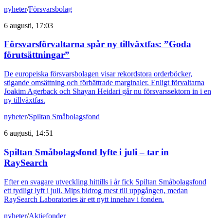
nyheter
/
Försvarsbolag
6 augusti, 17:03
Försvarsförvaltarna spår ny tillväxtfas: ”Goda
förutsättningar”
De europeiska försvarsbolagen visar rekordstora orderböcker,
stigande omsättning och förbättrade marginaler. Enligt förvaltarna
Joakim Agerback och Shayan Heidari går nu försvarssektorn in i en
ny tillväxtfas.
nyheter
/
Spiltan Småbolagsfond
6 augusti, 14:51
Spiltan Småbolagsfond lyfte i juli – tar in
RaySearch
Efter en svagare utveckling hittills i år fick Spiltan Småbolagsfond
ett tydligt lyft i juli. Mips bidrog mest till uppgången, medan
RaySearch Laboratories är ett nytt innehav i fonden.
nyheter
/
Aktiefonder