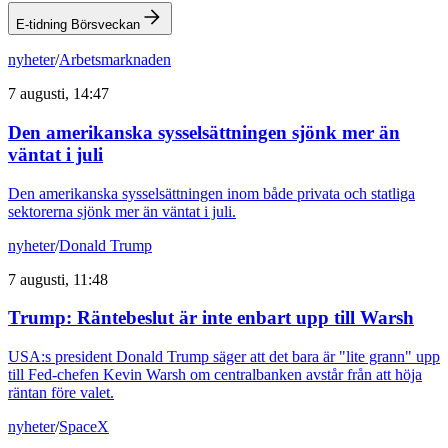
E-tidning Börsveckan
nyheter
/
Arbetsmarknaden
7 augusti, 14:47
Den amerikanska sysselsättningen sjönk mer än
väntat i juli
Den amerikanska sysselsättningen inom både privata och statliga
sektorerna sjönk mer än väntat i juli.
nyheter
/
Donald Trump
7 augusti, 11:48
Trump: Räntebeslut är inte enbart upp till Warsh
USA:s president Donald Trump säger att det bara är "lite grann" upp
till Fed-chefen Kevin Warsh om centralbanken avstår från att höja
räntan före valet.
nyheter
/
SpaceX