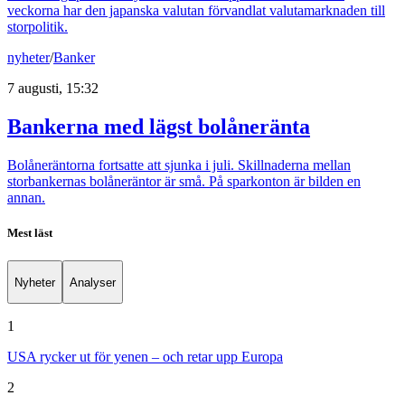
veckorna har den japanska valutan förvandlat valutamarknaden till
storpolitik.
nyheter
/
Banker
7 augusti, 15:32
Bankerna med lägst bolåneränta
Bolåneräntorna fortsatte att sjunka i juli. Skillnaderna mellan
storbankernas bolåneräntor är små. På sparkonton är bilden en
annan.
Mest läst
Nyheter
Analyser
1
USA rycker ut för yenen – och retar upp Europa
2