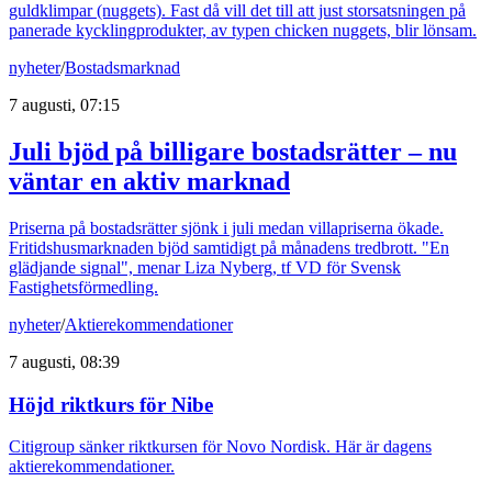
guldklimpar (nuggets). Fast då vill det till att just storsatsningen på
panerade kycklingprodukter, av typen chicken nuggets, blir lönsam.
nyheter
/
Bostadsmarknad
7 augusti, 07:15
Juli bjöd på billigare bostadsrätter – nu
väntar en aktiv marknad
Priserna på bostadsrätter sjönk i juli medan villapriserna ökade.
Fritidshusmarknaden bjöd samtidigt på månadens tredbrott. "En
glädjande signal", menar Liza Nyberg, tf VD för Svensk
Fastighetsförmedling.
nyheter
/
Aktierekommendationer
7 augusti, 08:39
Höjd riktkurs för Nibe
Citigroup sänker riktkursen för Novo Nordisk. Här är dagens
aktierekommendationer.