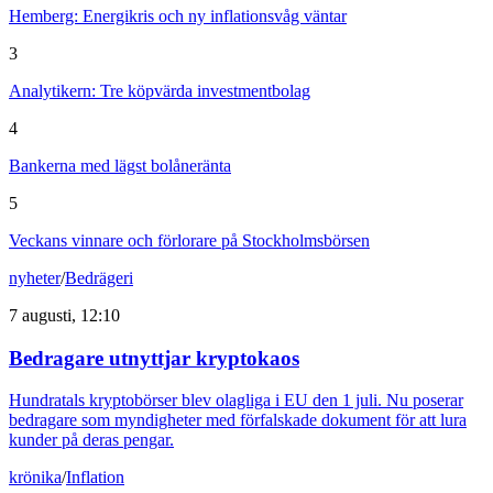
Hemberg: Energikris och ny inflationsvåg väntar
3
Analytikern: Tre köpvärda investmentbolag
4
Bankerna med lägst bolåneränta
5
Veckans vinnare och förlorare på Stockholmsbörsen
nyheter
/
Bedrägeri
7 augusti, 12:10
Bedragare utnyttjar kryptokaos
Hundratals kryptobörser blev olagliga i EU den 1 juli. Nu poserar
bedragare som myndigheter med förfalskade dokument för att lura
kunder på deras pengar.
krönika
/
Inflation