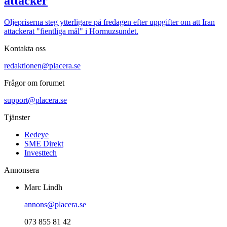
attacker
Oljepriserna steg ytterligare på fredagen efter uppgifter om att Iran
attackerat "fientliga mål" i Hormuzsundet.
Kontakta oss
redaktionen@placera.se
Frågor om forumet
support@placera.se
Tjänster
Redeye
SME Direkt
Investtech
Annonsera
Marc Lindh
annons@placera.se
073 855 81 42