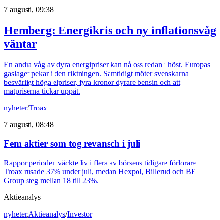
7 augusti, 09:38
Hemberg: Energikris och ny inflationsvåg
väntar
En andra våg av dyra energipriser kan nå oss redan i höst. Europas
gaslager pekar i den riktningen. Samtidigt möter svenskarna
besvärligt höga elpriser, fyra kronor dyrare bensin och att
matpriserna tickar uppåt.
nyheter
/
Troax
7 augusti, 08:48
Fem aktier som tog revansch i juli
Rapportperioden väckte liv i flera av börsens tidigare förlorare.
Troax rusade 37% under juli, medan Hexpol, Billerud och BE
Group steg mellan 18 till 23%.
Aktieanalys
nyheter
,
Aktieanalys
/
Investor