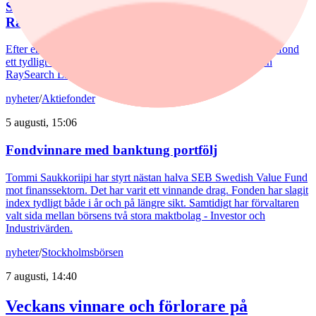
Spiltan Småbolagsfond lyfte i juli – tar in
RaySearch
Efter en svagare utveckling hittills i år fick Spiltan Småbolagsfond
ett tydligt lyft i juli. Mips bidrog mest till uppgången, medan
RaySearch Laboratories är ett nytt innehav i fonden.
nyheter
/
Aktiefonder
5 augusti, 15:06
Fondvinnare med banktung portfölj
Tommi Saukkoriipi har styrt nästan halva SEB Swedish Value Fund
mot finanssektorn. Det har varit ett vinnande drag. Fonden har slagit
index tydligt både i år och på längre sikt. Samtidigt har förvaltaren
valt sida mellan börsens två stora maktbolag - Investor och
Industrivärden.
nyheter
/
Stockholmsbörsen
7 augusti, 14:40
Veckans vinnare och förlorare på