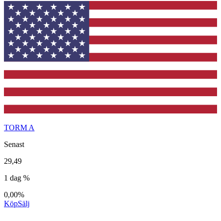
TORM A
Senast
29,49
1 dag %
0,00%
Köp
Sälj