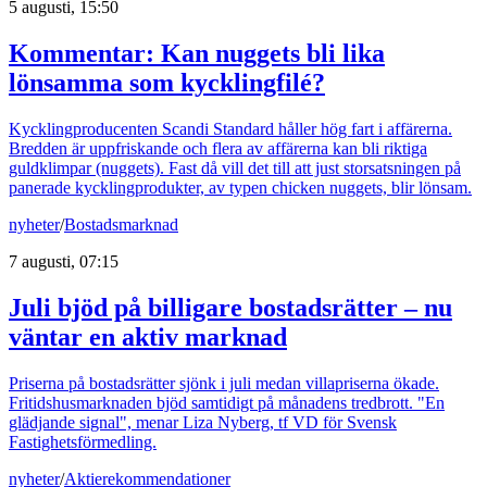
5 augusti, 15:50
Kommentar: Kan nuggets bli lika
lönsamma som kycklingfilé?
Kycklingproducenten Scandi Standard håller hög fart i affärerna.
Bredden är uppfriskande och flera av affärerna kan bli riktiga
guldklimpar (nuggets). Fast då vill det till att just storsatsningen på
panerade kycklingprodukter, av typen chicken nuggets, blir lönsam.
nyheter
/
Bostadsmarknad
7 augusti, 07:15
Juli bjöd på billigare bostadsrätter – nu
väntar en aktiv marknad
Priserna på bostadsrätter sjönk i juli medan villapriserna ökade.
Fritidshusmarknaden bjöd samtidigt på månadens tredbrott. "En
glädjande signal", menar Liza Nyberg, tf VD för Svensk
Fastighetsförmedling.
nyheter
/
Aktierekommendationer