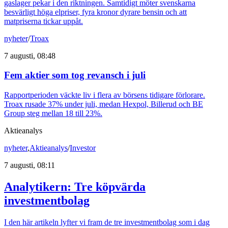
gaslager pekar i den riktningen. Samtidigt möter svenskarna
besvärligt höga elpriser, fyra kronor dyrare bensin och att
matpriserna tickar uppåt.
nyheter
/
Troax
7 augusti, 08:48
Fem aktier som tog revansch i juli
Rapportperioden väckte liv i flera av börsens tidigare förlorare.
Troax rusade 37% under juli, medan Hexpol, Billerud och BE
Group steg mellan 18 till 23%.
Aktieanalys
nyheter
,
Aktieanalys
/
Investor
7 augusti, 08:11
Analytikern: Tre köpvärda
investmentbolag
I den här artikeln lyfter vi fram de tre investmentbolag som i dag