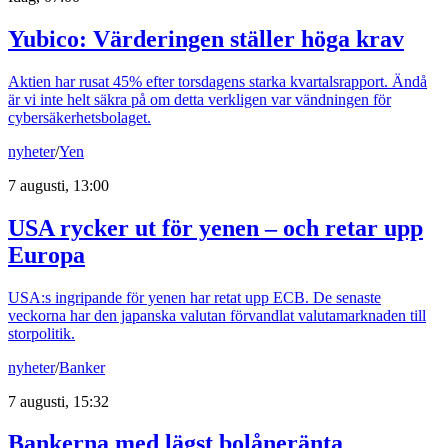
Yubico: Värderingen ställer höga krav
Aktien har rusat 45% efter torsdagens starka kvartalsrapport. Ändå
är vi inte helt säkra på om detta verkligen var vändningen för
cybersäkerhetsbolaget.
nyheter
/
Yen
7 augusti, 13:00
USA rycker ut för yenen – och retar upp
Europa
USA:s ingripande för yenen har retat upp ECB. De senaste
veckorna har den japanska valutan förvandlat valutamarknaden till
storpolitik.
nyheter
/
Banker
7 augusti, 15:32
Bankerna med lägst bolåneränta