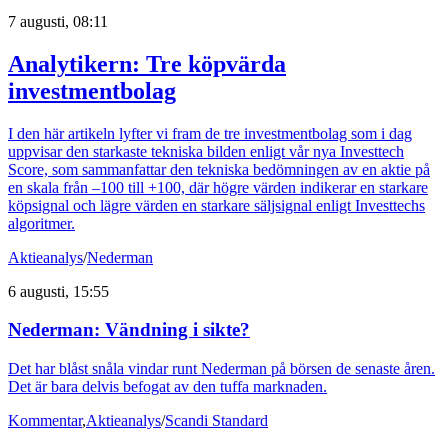
7 augusti, 08:11
Analytikern: Tre köpvärda
investmentbolag
I den här artikeln lyfter vi fram de tre investmentbolag som i dag
uppvisar den starkaste tekniska bilden enligt vår nya Investtech
Score, som sammanfattar den tekniska bedömningen av en aktie på
en skala från –100 till +100, där högre värden indikerar en starkare
köpsignal och lägre värden en starkare säljsignal enligt Investtechs
algoritmer.
Aktieanalys
/
Nederman
6 augusti, 15:55
Nederman: Vändning i sikte?
Det har blåst snåla vindar runt Nederman på börsen de senaste åren.
Det är bara delvis befogat av den tuffa marknaden.
Kommentar
,
Aktieanalys
/
Scandi Standard