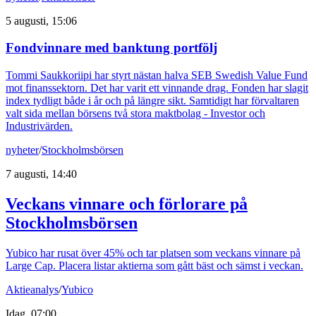
5 augusti, 15:06
Fondvinnare med banktung portfölj
Tommi Saukkoriipi har styrt nästan halva SEB Swedish Value Fund
mot finanssektorn. Det har varit ett vinnande drag. Fonden har slagit
index tydligt både i år och på längre sikt. Samtidigt har förvaltaren
valt sida mellan börsens två stora maktbolag - Investor och
Industrivärden.
nyheter
/
Stockholmsbörsen
7 augusti, 14:40
Veckans vinnare och förlorare på
Stockholmsbörsen
Yubico har rusat över 45% och tar platsen som veckans vinnare på
Large Cap. Placera listar aktierna som gått bäst och sämst i veckan.
Aktieanalys
/
Yubico
Idag, 07:00