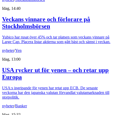
Idag, 14:40
Veckans vinnare och förlorare på
Stockholmsbörsen
Yubico har rusat över 45% och tar platsen som veckans vinnare på
Large Cap. Placera listar aktierna som gått bäst och sämst i veckan.
nyheter
/
Yen
Idag, 13:00
USA rycker ut för yenen – och retar upp
Europa
USA:s ingripande för yenen har retat upp ECB. De senaste
veckorna har den japanska valutan förvandlat valutamarknaden till
storpolitik.
nyheter
/
Banker
Idag, 15:32