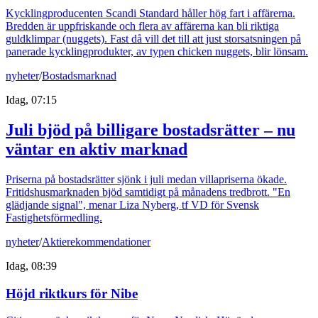
Kycklingproducenten Scandi Standard håller hög fart i affärerna.
Bredden är uppfriskande och flera av affärerna kan bli riktiga
guldklimpar (nuggets). Fast då vill det till att just storsatsningen på
panerade kycklingprodukter, av typen chicken nuggets, blir lönsam.
nyheter
/
Bostadsmarknad
Idag, 07:15
Juli bjöd på billigare bostadsrätter – nu
väntar en aktiv marknad
Priserna på bostadsrätter sjönk i juli medan villapriserna ökade.
Fritidshusmarknaden bjöd samtidigt på månadens tredbrott. "En
glädjande signal", menar Liza Nyberg, tf VD för Svensk
Fastighetsförmedling.
nyheter
/
Aktierekommendationer
Idag, 08:39
Höjd riktkurs för Nibe