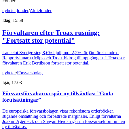
Fonder
nyheter
,
fonder
/
Aktiefonder
Idag, 15:58
Förvaltaren efter Troax rusning:
"Fortsatt stor potential"
Lancelot Sverige steg 8,6% i juli, mot 2,2% för jämförelseindex.
Rapportvinnarna Mips och Troax bidrog till uppgången. I Troax ser
förvaltaren Erik Bertilsson fortsatt stor potential.
nyheter
/
Försvarsbolag
Igår, 17:03
Försvarsförvaltarna spår ny tillväxtfas: ”Goda
förutsättningar”
De europeiska försvarsbolagen visar rekordstora orderböcker,
stigande omsättning och förbättrade marginaler. Enligt förvaltarna
Joakim Agerback och Shayan Heidari går nu försvarssektorn in i en
ny tillväxtfas.