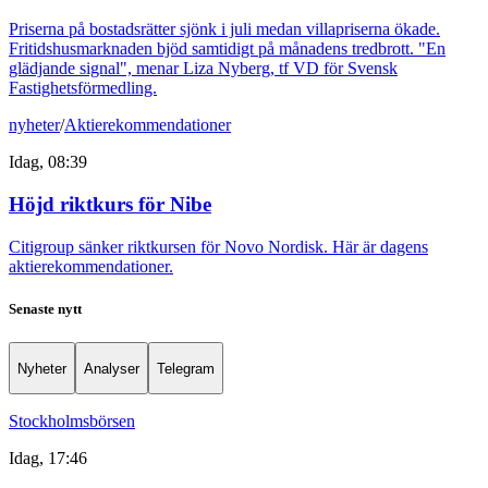
Priserna på bostadsrätter sjönk i juli medan villapriserna ökade.
Fritidshusmarknaden bjöd samtidigt på månadens tredbrott. "En
glädjande signal", menar Liza Nyberg, tf VD för Svensk
Fastighetsförmedling.
nyheter
/
Aktierekommendationer
Idag, 08:39
Höjd riktkurs för Nibe
Citigroup sänker riktkursen för Novo Nordisk. Här är dagens
aktierekommendationer.
Senaste nytt
Nyheter
Analyser
Telegram
Stockholmsbörsen
Idag, 17:46