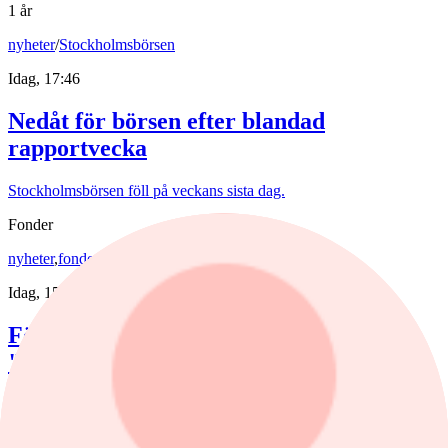
1 år
nyheter
/
Stockholmsbörsen
Idag, 17:46
Nedåt för börsen efter blandad
rapportvecka
Stockholmsbörsen föll på veckans sista dag.
Fonder
nyheter
,
fonder
/
Aktiefonder
Idag, 15:58
Förvaltaren efter Troax rusning:
"Fortsatt stor potential"
Lancelot Sverige steg 8,6% i juli, mot 2,2% för jämförelseindex.
Rapportvinnarna Mips och Troax bidrog till uppgången. I Troax ser
förvaltaren Erik Bertilsson fortsatt stor potential.