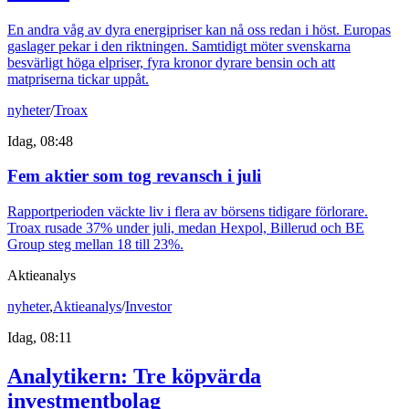
En andra våg av dyra energipriser kan nå oss redan i höst. Europas
gaslager pekar i den riktningen. Samtidigt möter svenskarna
besvärligt höga elpriser, fyra kronor dyrare bensin och att
matpriserna tickar uppåt.
nyheter
/
Troax
Idag, 08:48
Fem aktier som tog revansch i juli
Rapportperioden väckte liv i flera av börsens tidigare förlorare.
Troax rusade 37% under juli, medan Hexpol, Billerud och BE
Group steg mellan 18 till 23%.
Aktieanalys
nyheter
,
Aktieanalys
/
Investor
Idag, 08:11
Analytikern: Tre köpvärda
investmentbolag