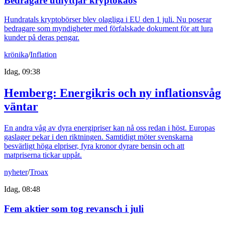
Bedragare utnyttjar kryptokaos
Hundratals kryptobörser blev olagliga i EU den 1 juli. Nu poserar
bedragare som myndigheter med förfalskade dokument för att lura
kunder på deras pengar.
krönika
/
Inflation
Idag, 09:38
Hemberg: Energikris och ny inflationsvåg
väntar
En andra våg av dyra energipriser kan nå oss redan i höst. Europas
gaslager pekar i den riktningen. Samtidigt möter svenskarna
besvärligt höga elpriser, fyra kronor dyrare bensin och att
matpriserna tickar uppåt.
nyheter
/
Troax
Idag, 08:48
Fem aktier som tog revansch i juli