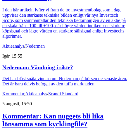
I den här artikeln lyfter vi fram de tre investmentbolag som i dag
uppvisar den starkaste tekniska bilden enligt vår nya Investtech
Score, som sammanfattar den tekniska bedömningen av en aktie på
en skala från –100 till +100, där högre värden indikerar en starkare
köpsignal och lägre värden en starkare säljsignal enligt Investtechs
algoritmer.
Aktieanalys
/
Nederman
Igår, 15:55
Nederman: Vändning i sikte?
Det har blåst snåla vindar runt Nederman på börsen de senaste åren.
Det är bara delvis befogat av den tuffa marknaden.
Kommentar
,
Aktieanalys
/
Scandi Standard
5 augusti, 15:50
Kommentar: Kan nuggets bli lika
lönsamma som kycklingfilé?