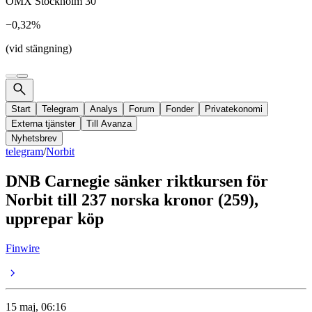
OMX Stockholm 30
−0,32%
(vid stängning)
Start
Telegram
Analys
Forum
Fonder
Privatekonomi
Externa tjänster
Till Avanza
Nyhetsbrev
telegram
/
Norbit
DNB Carnegie sänker riktkursen för
Norbit till 237 norska kronor (259),
upprepar köp
Finwire
15 maj, 06:16