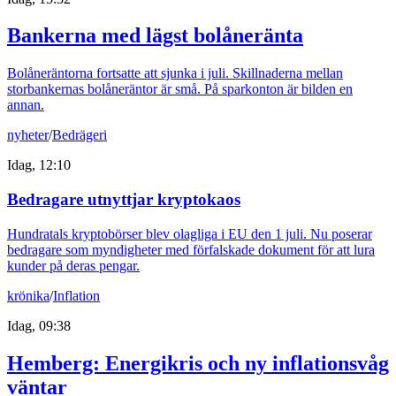
Bankerna med lägst bolåneränta
Bolåneräntorna fortsatte att sjunka i juli. Skillnaderna mellan
storbankernas bolåneräntor är små. På sparkonton är bilden en
annan.
nyheter
/
Bedrägeri
Idag, 12:10
Bedragare utnyttjar kryptokaos
Hundratals kryptobörser blev olagliga i EU den 1 juli. Nu poserar
bedragare som myndigheter med förfalskade dokument för att lura
kunder på deras pengar.
krönika
/
Inflation
Idag, 09:38
Hemberg: Energikris och ny inflationsvåg
väntar