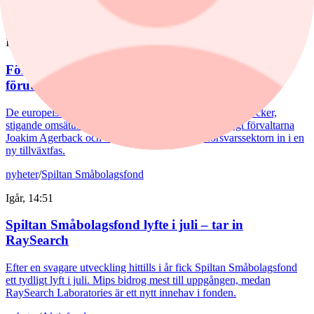
nyheter
/
Försvarsbolag
Igår, 17:03
Försvarsförvaltarna spår ny tillväxtfas: ”Goda
förutsättningar”
De europeiska försvarsbolagen visar rekordstora orderböcker,
stigande omsättning och förbättrade marginaler. Enligt förvaltarna
Joakim Agerback och Shayan Heidari går nu försvarssektorn in i en
ny tillväxtfas.
nyheter
/
Spiltan Småbolagsfond
Igår, 14:51
Spiltan Småbolagsfond lyfte i juli – tar in
RaySearch
Efter en svagare utveckling hittills i år fick Spiltan Småbolagsfond
ett tydligt lyft i juli. Mips bidrog mest till uppgången, medan
RaySearch Laboratories är ett nytt innehav i fonden.