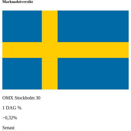
Marknadsöversikt
OMX Stockholm 30
1 DAG %
−0,32%
Senast