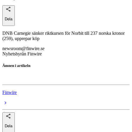
Dela
DNB Carnegie sänker riktkursen för Norbit till 237 norska kronor
(259), upprepar köp
newsroom@finwire.se
Nyhetsbyrån Finwire
Ämnen i artikeln
Norbit
Finwire
Dela