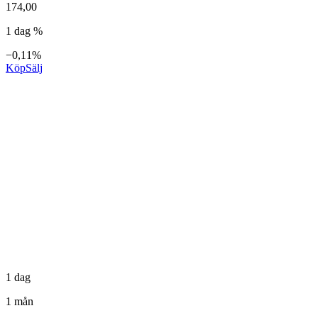
174,00
1 dag %
−0,11%
Köp
Sälj
1 dag
1 mån