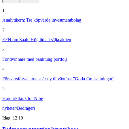
1
Analytikern: Tre köpvärda investmentbolag
2
EFN om Saab: Hög tid att sälja aktien
3
Fondvinnare med banktung portfölj
4
Försvarsförvaltarna spår ny tillväxtfas: ”Goda förutsättningar”
5
Höjd riktkurs för Nibe
nyheter
/
Bedrägeri
Idag, 12:10