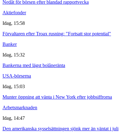
Nedåt för börsen efter blandad rapportvecka
Aktiefonder
Idag, 15:58
Förvaltaren efter Troax rusning: "Fortsatt stor potential"
Banker
Idag, 15:32
Bankerna med lägst bolåneränta
USA-börserna
Idag, 15:03
Munter öppning att vänta i New York efter jobbsiffrorna
Arbetsmarknaden
Idag, 14:47
Den amerikanska sysselsättningen sjönk mer än väntat i juli