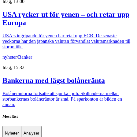
Idag, 13:00
USA rycker ut för yenen – och retar upp
Europa
USA:s ingripande för yenen har retat upp ECB. De senaste
veckorna har den japanska valutan förvandlat valutamarknaden till
storpolitik.
nyheter
/
Banker
Idag, 15:32
Bankerna med lägst bolåneränta
Bolåneräntorna fortsatte att sjunka i juli. Skillnaderna mellan
storbankernas bolåneräntor är små. På sparkonton är bilden en
annan.
Mest läst
Nyheter
Analyser