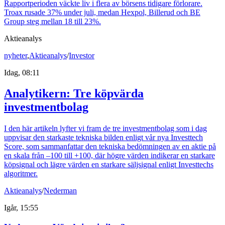
Rapportperioden väckte liv i flera av börsens tidigare förlorare.
Troax rusade 37% under juli, medan Hexpol, Billerud och BE
Group steg mellan 18 till 23%.
Aktieanalys
nyheter
,
Aktieanalys
/
Investor
Idag, 08:11
Analytikern: Tre köpvärda
investmentbolag
I den här artikeln lyfter vi fram de tre investmentbolag som i dag
uppvisar den starkaste tekniska bilden enligt vår nya Investtech
Score, som sammanfattar den tekniska bedömningen av en aktie på
en skala från –100 till +100, där högre värden indikerar en starkare
köpsignal och lägre värden en starkare säljsignal enligt Investtechs
algoritmer.
Aktieanalys
/
Nederman
Igår, 15:55