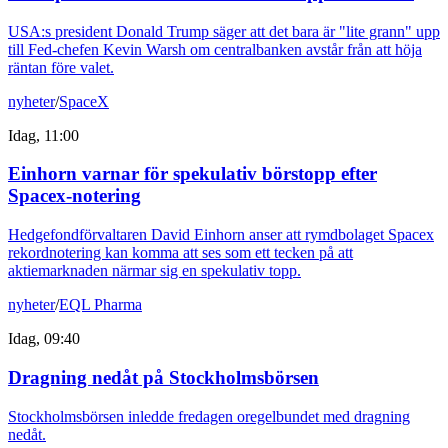
USA:s president Donald Trump säger att det bara är "lite grann" upp
till Fed-chefen Kevin Warsh om centralbanken avstår från att höja
räntan före valet.
nyheter
/
SpaceX
Idag, 11:00
Einhorn varnar för spekulativ börstopp efter
Spacex-notering
Hedgefondförvaltaren David Einhorn anser att rymdbolaget Spacex
rekordnotering kan komma att ses som ett tecken på att
aktiemarknaden närmar sig en spekulativ topp.
nyheter
/
EQL Pharma
Idag, 09:40
Dragning nedåt på Stockholmsbörsen
Stockholmsbörsen inledde fredagen oregelbundet med dragning
nedåt.