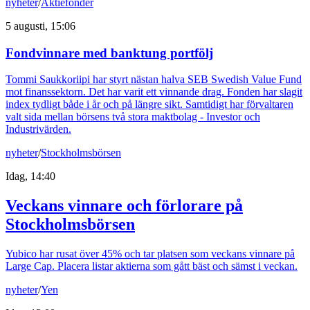
nyheter
/
Aktiefonder
5 augusti, 15:06
Fondvinnare med banktung portfölj
Tommi Saukkoriipi har styrt nästan halva SEB Swedish Value Fund
mot finanssektorn. Det har varit ett vinnande drag. Fonden har slagit
index tydligt både i år och på längre sikt. Samtidigt har förvaltaren
valt sida mellan börsens två stora maktbolag - Investor och
Industrivärden.
nyheter
/
Stockholmsbörsen
Idag, 14:40
Veckans vinnare och förlorare på
Stockholmsbörsen
Yubico har rusat över 45% och tar platsen som veckans vinnare på
Large Cap. Placera listar aktierna som gått bäst och sämst i veckan.
nyheter
/
Yen