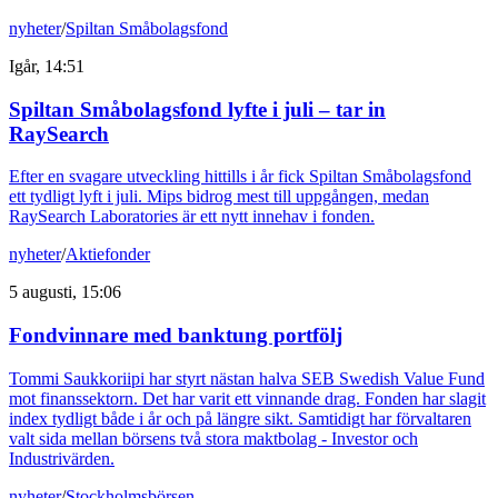
nyheter
/
Spiltan Småbolagsfond
Igår, 14:51
Spiltan Småbolagsfond lyfte i juli – tar in
RaySearch
Efter en svagare utveckling hittills i år fick Spiltan Småbolagsfond
ett tydligt lyft i juli. Mips bidrog mest till uppgången, medan
RaySearch Laboratories är ett nytt innehav i fonden.
nyheter
/
Aktiefonder
5 augusti, 15:06
Fondvinnare med banktung portfölj
Tommi Saukkoriipi har styrt nästan halva SEB Swedish Value Fund
mot finanssektorn. Det har varit ett vinnande drag. Fonden har slagit
index tydligt både i år och på längre sikt. Samtidigt har förvaltaren
valt sida mellan börsens två stora maktbolag - Investor och
Industrivärden.
nyheter
/
Stockholmsbörsen