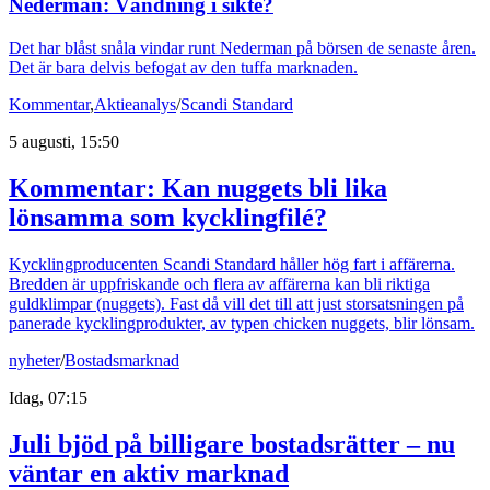
Nederman: Vändning i sikte?
Det har blåst snåla vindar runt Nederman på börsen de senaste åren.
Det är bara delvis befogat av den tuffa marknaden.
Kommentar
,
Aktieanalys
/
Scandi Standard
5 augusti, 15:50
Kommentar: Kan nuggets bli lika
lönsamma som kycklingfilé?
Kycklingproducenten Scandi Standard håller hög fart i affärerna.
Bredden är uppfriskande och flera av affärerna kan bli riktiga
guldklimpar (nuggets). Fast då vill det till att just storsatsningen på
panerade kycklingprodukter, av typen chicken nuggets, blir lönsam.
nyheter
/
Bostadsmarknad
Idag, 07:15
Juli bjöd på billigare bostadsrätter – nu
väntar en aktiv marknad