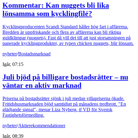
Kommentar: Kan nuggets bli lika
lönsamma som kycklingfilé?
Kycklingproducenten Scandi Standard håller hög fart i affärerna.
Bredden är uppfriskande och flera av affärerna kan bli riktiga
guldklimpar (nuggets). Fast då vill det till att just storsatsningen på
panerade kycklingprodukter, av typen chicken nuggets, blir lönsam.
nyheter
/
Bostadsmarknad
Igår, 07:15
Juli bjöd på billigare bostadsrätter – nu
väntar en aktiv marknad
Priserna på bostadsrätter sjönk i juli medan villapriserna ökade.
Fritidshusmarknaden bjöd samtidigt på månadens tredbrott. "En
glädjande signal", menar Liza Nyberg, tf VD för Svensk
Fastighetsförmedling.
nyheter
/
Aktierekommendationer
Igår, 08:39