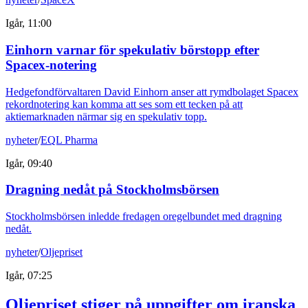
Igår, 11:00
Einhorn varnar för spekulativ börstopp efter
Spacex-notering
Hedgefondförvaltaren David Einhorn anser att rymdbolaget Spacex
rekordnotering kan komma att ses som ett tecken på att
aktiemarknaden närmar sig en spekulativ topp.
nyheter
/
EQL Pharma
Igår, 09:40
Dragning nedåt på Stockholmsbörsen
Stockholmsbörsen inledde fredagen oregelbundet med dragning
nedåt.
nyheter
/
Oljepriset
Igår, 07:25
Oljepriset stiger på uppgifter om iranska