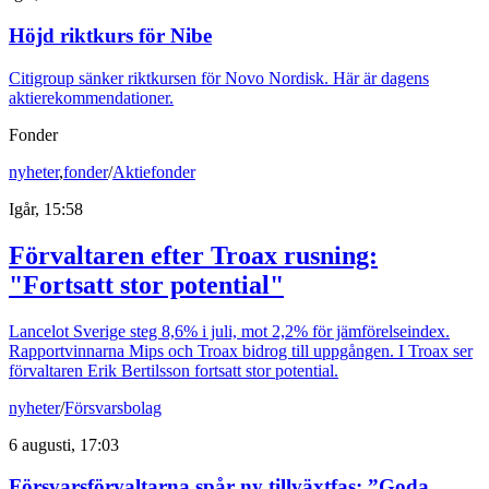
Höjd riktkurs för Nibe
Citigroup sänker riktkursen för Novo Nordisk. Här är dagens
aktierekommendationer.
Fonder
nyheter
,
fonder
/
Aktiefonder
Igår, 15:58
Förvaltaren efter Troax rusning:
"Fortsatt stor potential"
Lancelot Sverige steg 8,6% i juli, mot 2,2% för jämförelseindex.
Rapportvinnarna Mips och Troax bidrog till uppgången. I Troax ser
förvaltaren Erik Bertilsson fortsatt stor potential.
nyheter
/
Försvarsbolag
6 augusti, 17:03
Försvarsförvaltarna spår ny tillväxtfas: ”Goda