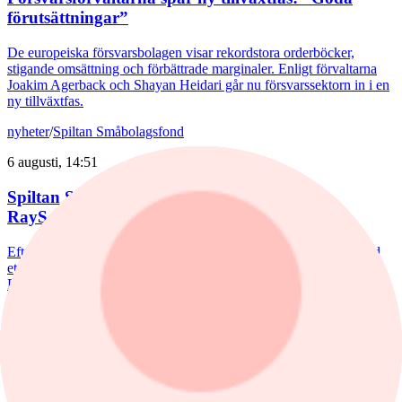
förutsättningar”
De europeiska försvarsbolagen visar rekordstora orderböcker,
stigande omsättning och förbättrade marginaler. Enligt förvaltarna
Joakim Agerback och Shayan Heidari går nu försvarssektorn in i en
ny tillväxtfas.
nyheter
/
Spiltan Småbolagsfond
6 augusti, 14:51
Spiltan Småbolagsfond lyfte i juli – tar in
RaySearch
Efter en svagare utveckling hittills i år fick Spiltan Småbolagsfond
ett tydligt lyft i juli. Mips bidrog mest till uppgången, medan
RaySearch Laboratories är ett nytt innehav i fonden.
nyheter
/
Aktiefonder
5 augusti, 15:06
Fondvinnare med banktung portfölj