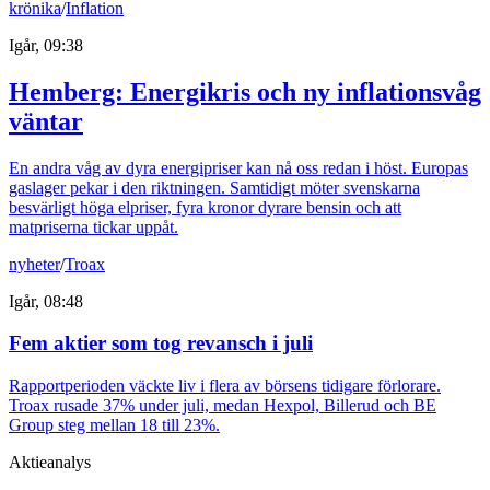
krönika
/
Inflation
Igår, 09:38
Hemberg: Energikris och ny inflationsvåg
väntar
En andra våg av dyra energipriser kan nå oss redan i höst. Europas
gaslager pekar i den riktningen. Samtidigt möter svenskarna
besvärligt höga elpriser, fyra kronor dyrare bensin och att
matpriserna tickar uppåt.
nyheter
/
Troax
Igår, 08:48
Fem aktier som tog revansch i juli
Rapportperioden väckte liv i flera av börsens tidigare förlorare.
Troax rusade 37% under juli, medan Hexpol, Billerud och BE
Group steg mellan 18 till 23%.
Aktieanalys