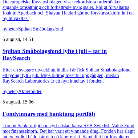
De europeiska försvarsbolagen visar rekordstora orderböcker,
stigande omsättning och förbättrade marginaler. Enligt förvaltarna
Joakim Agerback och Shayan Heidari går nu försvarssektorn in i en
ny tillväxtfas.
nyheter
/
Spiltan Småbolagsfond
6 augusti, 14:51
Spiltan Småbolagsfond lyfte i juli – tar in
RaySearch
Efter en svagare utveckling hittills i år fick Spiltan Småbolagsfond
ett tydligt lyft i juli. Mips bidrog mest till uppgången, medan
RaySearch Laboratories är ett nytt innehav i fonden.
nyheter
/
Aktiefonder
5 augusti, 15:06
Fondvinnare med banktung portfölj
Tommi Saukkoriipi har styrt nästan halva SEB Swedish Value Fund
mot finanssektorn. Det har varit ett vinnande drag. Fonden har slagit
index tydligt både i år och på längre sikt. Samtidigt har förvaltaren