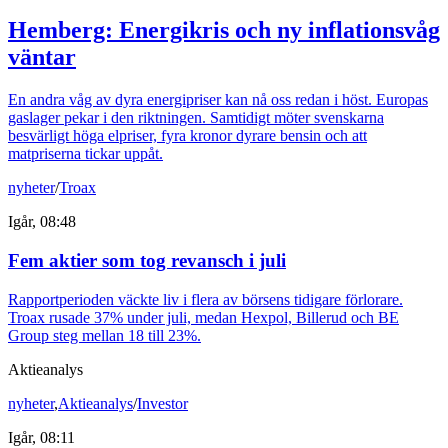
Hemberg: Energikris och ny inflationsvåg
väntar
En andra våg av dyra energipriser kan nå oss redan i höst. Europas
gaslager pekar i den riktningen. Samtidigt möter svenskarna
besvärligt höga elpriser, fyra kronor dyrare bensin och att
matpriserna tickar uppåt.
nyheter
/
Troax
Igår, 08:48
Fem aktier som tog revansch i juli
Rapportperioden väckte liv i flera av börsens tidigare förlorare.
Troax rusade 37% under juli, medan Hexpol, Billerud och BE
Group steg mellan 18 till 23%.
Aktieanalys
nyheter
,
Aktieanalys
/
Investor
Igår, 08:11