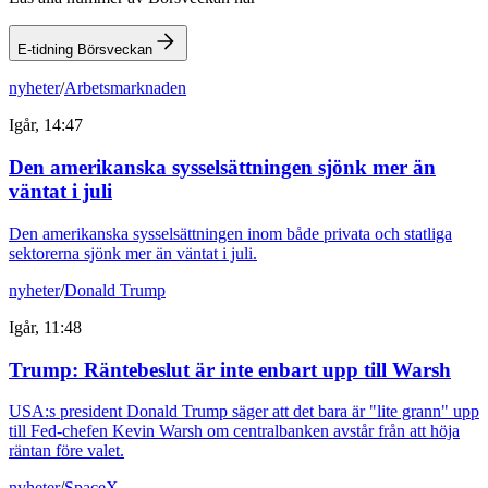
E-tidning Börsveckan
nyheter
/
Arbetsmarknaden
Igår, 14:47
Den amerikanska sysselsättningen sjönk mer än
väntat i juli
Den amerikanska sysselsättningen inom både privata och statliga
sektorerna sjönk mer än väntat i juli.
nyheter
/
Donald Trump
Igår, 11:48
Trump: Räntebeslut är inte enbart upp till Warsh
USA:s president Donald Trump säger att det bara är "lite grann" upp
till Fed-chefen Kevin Warsh om centralbanken avstår från att höja
räntan före valet.
nyheter
/
SpaceX