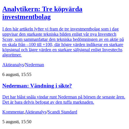
Analytikern: Tre köpvärda
investmentbolag
I den här artikeln lyfter vi fram de tre investmentbolag som i dag
uppvisar den starkaste tekniska bilden enligt vår nya Investtech
Score, som sammanfattar den tekniska bedömningen av en aktie på
en skala från –100 till +100, där högre värden indikerar en starkare
köpsignal och lägre värden en starkare säljsignal enligt Investtechs
algoritmer.
Aktieanalys
/
Nederman
6 augusti, 15:55
Nederman: Vändning i sikte?
Det har blåst snåla vindar runt Nederman på börsen de senaste åren.
Det är bara delvis befogat av den tuffa marknaden.
Kommentar
,
Aktieanalys
/
Scandi Standard
5 augusti, 15:50