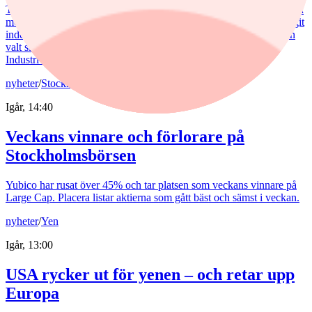
Tommi Saukkoriipi har styrt nästan halva SEB Swedish Value Fund
mot finanssektorn. Det har varit ett vinnande drag. Fonden har slagit
index tydligt både i år och på längre sikt. Samtidigt har förvaltaren
valt sida mellan börsens två stora maktbolag - Investor och
Industrivärden.
nyheter
/
Stockholmsbörsen
Igår, 14:40
Veckans vinnare och förlorare på
Stockholmsbörsen
Yubico har rusat över 45% och tar platsen som veckans vinnare på
Large Cap. Placera listar aktierna som gått bäst och sämst i veckan.
nyheter
/
Yen
Igår, 13:00
USA rycker ut för yenen – och retar upp
Europa