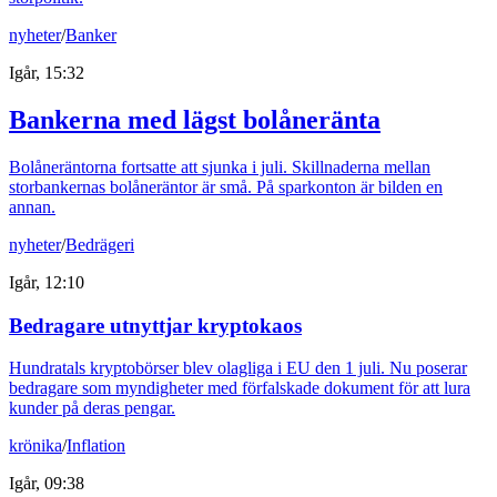
nyheter
/
Banker
Igår, 15:32
Bankerna med lägst bolåneränta
Bolåneräntorna fortsatte att sjunka i juli. Skillnaderna mellan
storbankernas bolåneräntor är små. På sparkonton är bilden en
annan.
nyheter
/
Bedrägeri
Igår, 12:10
Bedragare utnyttjar kryptokaos
Hundratals kryptobörser blev olagliga i EU den 1 juli. Nu poserar
bedragare som myndigheter med förfalskade dokument för att lura
kunder på deras pengar.
krönika
/
Inflation
Igår, 09:38