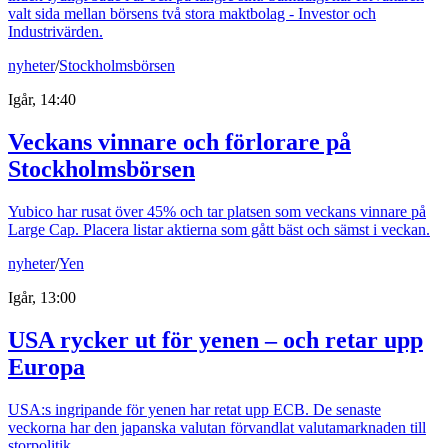
valt sida mellan börsens två stora maktbolag - Investor och
Industrivärden.
nyheter
/
Stockholmsbörsen
Igår, 14:40
Veckans vinnare och förlorare på
Stockholmsbörsen
Yubico har rusat över 45% och tar platsen som veckans vinnare på
Large Cap. Placera listar aktierna som gått bäst och sämst i veckan.
nyheter
/
Yen
Igår, 13:00
USA rycker ut för yenen – och retar upp
Europa
USA:s ingripande för yenen har retat upp ECB. De senaste
veckorna har den japanska valutan förvandlat valutamarknaden till
storpolitik.