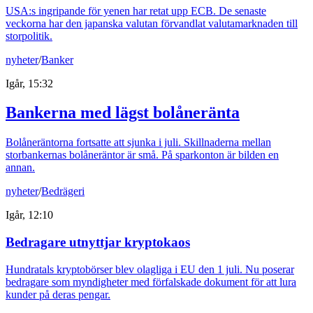
USA:s ingripande för yenen har retat upp ECB. De senaste
veckorna har den japanska valutan förvandlat valutamarknaden till
storpolitik.
nyheter
/
Banker
Igår, 15:32
Bankerna med lägst bolåneränta
Bolåneräntorna fortsatte att sjunka i juli. Skillnaderna mellan
storbankernas bolåneräntor är små. På sparkonton är bilden en
annan.
nyheter
/
Bedrägeri
Igår, 12:10
Bedragare utnyttjar kryptokaos
Hundratals kryptobörser blev olagliga i EU den 1 juli. Nu poserar
bedragare som myndigheter med förfalskade dokument för att lura
kunder på deras pengar.