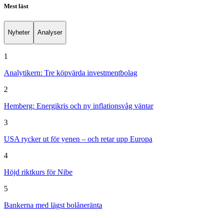
Mest läst
Nyheter
Analyser
1
Analytikern: Tre köpvärda investmentbolag
2
Hemberg: Energikris och ny inflationsvåg väntar
3
USA rycker ut för yenen – och retar upp Europa
4
Höjd riktkurs för Nibe
5
Bankerna med lägst bolåneränta