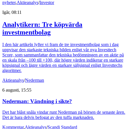
nyheter
,
Aktieanalys
/
Investor
Igår, 08:11
Analytikern: Tre köpvärda
investmentbolag
I den här artikeln lyfter vi fram de tre investmentbolag som i dag
uppvisar den starkaste tekniska bilden enligt vår nya Investtech
Score, som sammanfattar den tekniska bedömningen av en aktie på
en skala från –100 till +100, där högre värden indikerar en starkare
köpsignal och lägre värden en starkare säljsignal enligt Investtechs
algoritmer.
Aktieanalys
/
Nederman
6 augusti, 15:55
Nederman: Vändning i sikte?
Det har blåst snåla vindar runt Nederman på börsen de senaste åren.
Det är bara delvis befogat av den tuffa marknaden.
Kommentar
,
Aktieanalys
/
Scandi Standard