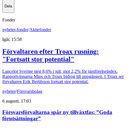
Dela
Fonder
nyheter
,
fonder
/
Aktiefonder
Igår, 15:58
Förvaltaren efter Troax rusning:
"Fortsatt stor potential"
Lancelot Sverige steg 8,6% i juli, mot 2,2% för jämförelseindex.
Rapportvinnarna Mips och Troax bidrog till uppgången. I Troax ser
förvaltaren Erik Bertilsson fortsatt stor potential.
nyheter
/
Försvarsbolag
6 augusti, 17:03
Försvarsförvaltarna spår ny tillväxtfas: ”Goda
förutsättningar”