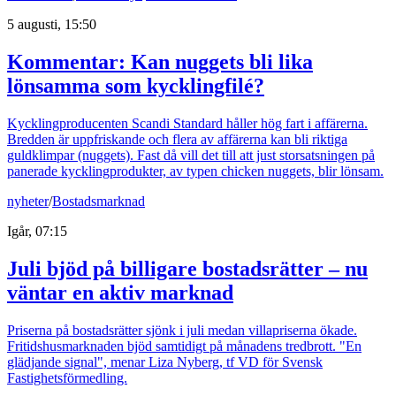
5 augusti, 15:50
Kommentar: Kan nuggets bli lika
lönsamma som kycklingfilé?
Kycklingproducenten Scandi Standard håller hög fart i affärerna.
Bredden är uppfriskande och flera av affärerna kan bli riktiga
guldklimpar (nuggets). Fast då vill det till att just storsatsningen på
panerade kycklingprodukter, av typen chicken nuggets, blir lönsam.
nyheter
/
Bostadsmarknad
Igår, 07:15
Juli bjöd på billigare bostadsrätter – nu
väntar en aktiv marknad
Priserna på bostadsrätter sjönk i juli medan villapriserna ökade.
Fritidshusmarknaden bjöd samtidigt på månadens tredbrott. "En
glädjande signal", menar Liza Nyberg, tf VD för Svensk
Fastighetsförmedling.