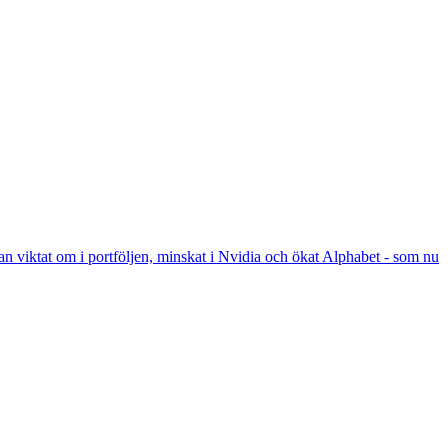
an viktat om i portföljen, minskat i Nvidia och ökat Alphabet - som nu