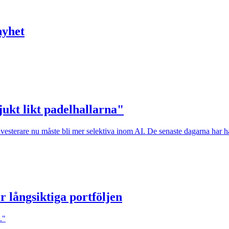
nyhet
jukt likt padelhallarna"
investerare nu måste bli mer selektiva inom AI. De senaste dagarna har h
r långsiktiga portföljen
."