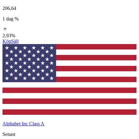
206,64
1 dag %
2,93%
Köp
Sälj
Alphabet Inc Class A
Senast