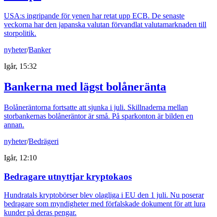
USA:s ingripande för yenen har retat upp ECB. De senaste
veckorna har den japanska valutan förvandlat valutamarknaden till
storpolitik.
nyheter
/
Banker
Igår, 15:32
Bankerna med lägst bolåneränta
Bolåneräntorna fortsatte att sjunka i juli. Skillnaderna mellan
storbankernas bolåneräntor är små. På sparkonton är bilden en
annan.
nyheter
/
Bedrägeri
Igår, 12:10
Bedragare utnyttjar kryptokaos
Hundratals kryptobörser blev olagliga i EU den 1 juli. Nu poserar
bedragare som myndigheter med förfalskade dokument för att lura
kunder på deras pengar.