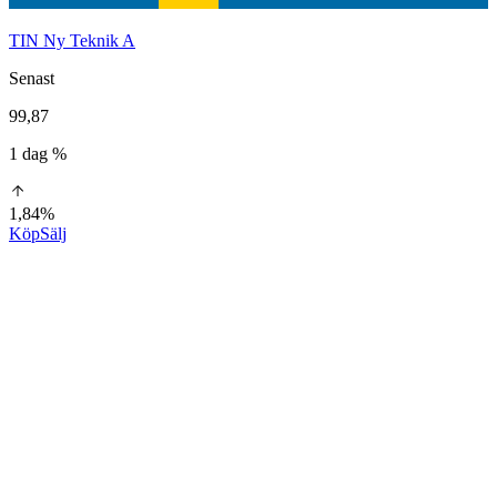
TIN Ny Teknik A
Senast
99,87
1 dag %
1,84%
Köp
Sälj