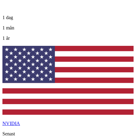
1 dag
1 mån
1 år
NVIDIA
Senast