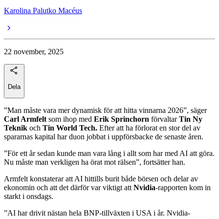
Karolina Palutko Macéus
22 november, 2025
Dela
”Man måste vara mer dynamisk för att hitta vinnarna 2026”, säger
Carl Armfelt
som ihop med
Erik Sprinchorn
förvaltar
Tin Ny
Teknik
och
Tin World Tech.
Efter att ha förlorat en stor del av
spararnas kapital har duon jobbat i uppförsbacke de senaste åren.
”För ett år sedan kunde man vara lång i allt som har med AI att göra.
Nu måste man verkligen ha örat mot rälsen”, fortsätter han.
Armfelt konstaterar att AI hittills burit både börsen och delar av
ekonomin och att det därför var viktigt att
Nvidia
-rapporten kom in
starkt i onsdags.
”AI har drivit nästan hela BNP-tillväxten i USA i år. Nvidia-