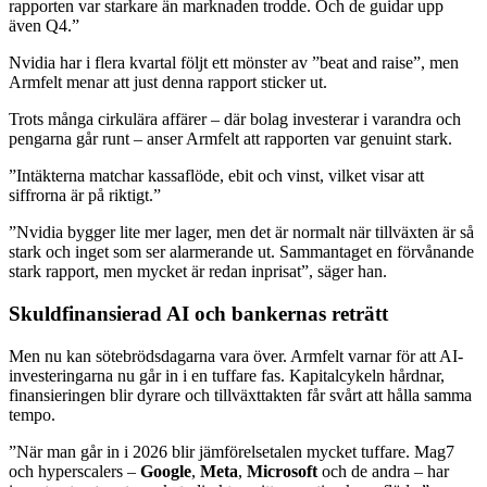
rapporten var starkare än marknaden trodde. Och de guidar upp
även Q4.”
Nvidia har i flera kvartal följt ett mönster av ”beat and raise”, men
Armfelt menar att just denna rapport sticker ut.
Trots många cirkulära affärer – där bolag investerar i varandra och
pengarna går runt – anser Armfelt att rapporten var genuint stark.
”Intäkterna matchar kassaflöde, ebit och vinst, vilket visar att
siffrorna är på riktigt.”
”Nvidia bygger lite mer lager, men det är normalt när tillväxten är så
stark och inget som ser alarmerande ut. Sammantaget en förvånande
stark rapport, men mycket är redan inprisat”, säger han.
Skuldfinansierad AI och bankernas reträtt
Men nu kan sötebrödsdagarna vara över. Armfelt varnar för att AI-
investeringarna nu går in i en tuffare fas. Kapitalcykeln hårdnar,
finansieringen blir dyrare och tillväxttakten får svårt att hålla samma
tempo.
”När man går in i 2026 blir jämförelsetalen mycket tuffare. Mag7
och hyperscalers –
Google
,
Meta
,
Microsoft
och de andra – har