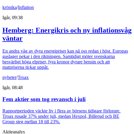
krönika
/
Inflation
Igår, 09:38
Hemberg: Energikris och ny inflationsvåg
väntar
En andra våg av dyra energipriser kan nå oss redan i höst. Europas
gaslager pekar i den riktningen. Samtidigt möter svenskarna
besvärligt höga elpriser, fyra kronor dyrare bensin och att
matpriserna tickar uppåt.
nyheter
/
Troax
Igår, 08:48
Fem aktier som tog revansch i juli
Rapportperioden väckte liv i flera av börsens tidigare förlorare.
Troax rusade 37% under juli, medan Hexpol, Billerud och BE
Group steg mellan 18 till 23%.
Aktieanalys