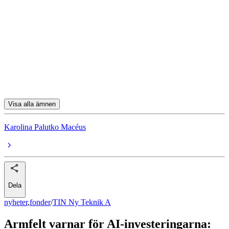
TIN Ny Teknik A
aktiefonder
Nvidia
Alphabet
Broadcom
Visa alla ämnen
Karolina Palutko Macéus
Dela
nyheter
,
fonder
/
TIN Ny Teknik A
Armfelt varnar för AI-investeringarna: