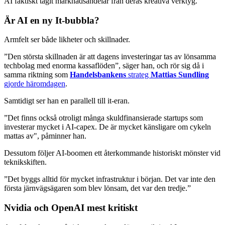
AI faktiskt tagit marknadsandelar från deras kreativa verktyg.”
Är AI en ny It-bubbla?
Armfelt ser både likheter och skillnader.
”Den största skillnaden är att dagens investeringar tas av lönsamma
techbolag med enorma kassaflöden”, säger han, och rör sig då i
samma riktning som
Handelsbankens
strateg
Mattias Sundling
gjorde häromdagen
.
Samtidigt ser han en parallell till it-eran.
”Det finns också otroligt många skuldfinansierade startups som
investerar mycket i AI-capex. De är mycket känsligare om cykeln
mattas av", påminner han.
Dessutom följer AI-boomen ett återkommande historiskt mönster vid
teknikskiften.
”Det byggs alltid för mycket infrastruktur i början. Det var inte den
första järnvägsägaren som blev lönsam, det var den tredje.”
Nvidia och OpenAI mest kritiskt