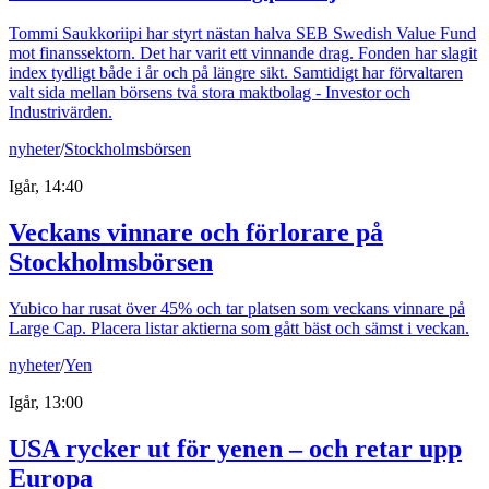
Tommi Saukkoriipi har styrt nästan halva SEB Swedish Value Fund
mot finanssektorn. Det har varit ett vinnande drag. Fonden har slagit
index tydligt både i år och på längre sikt. Samtidigt har förvaltaren
valt sida mellan börsens två stora maktbolag - Investor och
Industrivärden.
nyheter
/
Stockholmsbörsen
Igår, 14:40
Veckans vinnare och förlorare på
Stockholmsbörsen
Yubico har rusat över 45% och tar platsen som veckans vinnare på
Large Cap. Placera listar aktierna som gått bäst och sämst i veckan.
nyheter
/
Yen
Igår, 13:00
USA rycker ut för yenen – och retar upp
Europa