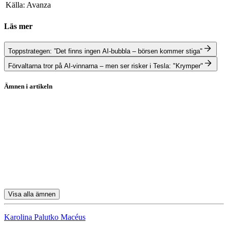
Källa: Avanza
Läs mer
Toppstrategen: ”Det finns ingen AI-bubbla – börsen kommer stiga"
Förvaltarna tror på AI-vinnarna – men ser risker i Tesla: "Krymper"
Ämnen i artikeln
TIN Ny Teknik A
aktiefonder
Nvidia
Alphabet
Broadcom
Visa alla ämnen
Karolina Palutko Macéus