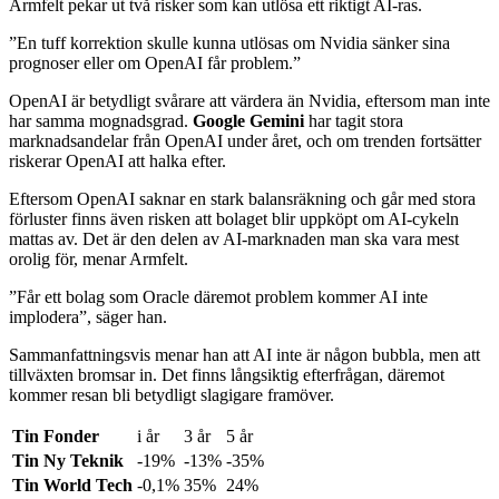
Armfelt pekar ut två risker som kan utlösa ett riktigt AI-ras.
”En tuff korrektion skulle kunna utlösas om Nvidia sänker sina
prognoser eller om OpenAI får problem.”
OpenAI är betydligt svårare att värdera än Nvidia, eftersom man inte
har samma mognadsgrad.
Google Gemini
har tagit stora
marknadsandelar från OpenAI under året, och om trenden fortsätter
riskerar OpenAI att halka efter.
Eftersom OpenAI saknar en stark balansräkning och går med stora
förluster finns även risken att bolaget blir uppköpt om AI-cykeln
mattas av. Det är den delen av AI-marknaden man ska vara mest
orolig för, menar Armfelt.
”Får ett bolag som Oracle däremot problem kommer AI inte
implodera”, säger han.
Sammanfattningsvis menar han att AI inte är någon bubbla, men att
tillväxten bromsar in. Det finns långsiktig efterfrågan, däremot
kommer resan bli betydligt slagigare framöver.
Tin Fonder
i år
3 år
5 år
Tin Ny Teknik
-19%
-13%
-35%
Tin World Tech
-0,1%
35%
24%