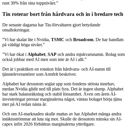
runt 30% från sina toppnivåer.”
Tin roterar bort från hårdvara och in i bredare tech
De senaste dagarna har Tin-förvaltaren gjort betydande
omallokeringar.
”Vi har skalat lite i Nvidia,
TSMC
och
Broadcom
. De har handlats
på väldigt höga nivåer.”
”Vi har ökat i
Alphabet
,
SAP
och andra mjukvarunamn. Bolag som
också jobbar med AI men som inte är AI i allt.”
Det är i praktiken en rotation från hårdvaru- och AI-namn till
tjänsteleverantörer som Armfelt beskriver.
Alphabet har dessutom seglat upp som fondens största innehav,
medan Nvidia glidit ned till plats fyra. Det är ingen slump. Alphabet
har stark balansräkning och stabil lönsamhet. Även om årets AI-
investeringar pressar marginalerna något, väntas bolaget börja tjäna
mer på AI redan nästa år.
Och om AI-marknaden skulle mattas av har Alphabet många andra
intäktsströmmar att luta sig mot. Skulle de dessutom minska sin AI-
capex inför 2026 förbättras marginalerna ytterligare.