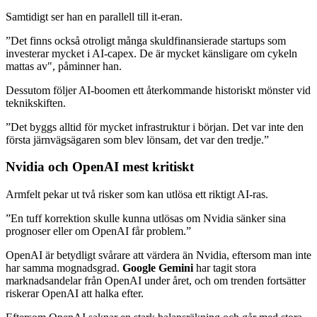
Samtidigt ser han en parallell till it-eran.
”Det finns också otroligt många skuldfinansierade startups som
investerar mycket i AI-capex. De är mycket känsligare om cykeln
mattas av", påminner han.
Dessutom följer AI-boomen ett återkommande historiskt mönster vid
teknikskiften.
”Det byggs alltid för mycket infrastruktur i början. Det var inte den
första järnvägsägaren som blev lönsam, det var den tredje.”
Nvidia och OpenAI mest kritiskt
Armfelt pekar ut två risker som kan utlösa ett riktigt AI-ras.
”En tuff korrektion skulle kunna utlösas om Nvidia sänker sina
prognoser eller om OpenAI får problem.”
OpenAI är betydligt svårare att värdera än Nvidia, eftersom man inte
har samma mognadsgrad.
Google Gemini
har tagit stora
marknadsandelar från OpenAI under året, och om trenden fortsätter
riskerar OpenAI att halka efter.