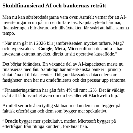
Skuldfinansierad AI och bankernas reträtt
Men nu kan sötebrödsdagarna vara över. Armfelt varnar för att AI-
investeringarna nu går in i en tuffare fas. Kapitalcykeln hårdnar,
finansieringen blir dyrare och tillväxttakten får svårt att hålla samma
tempo.
”När man går in i 2026 blir jämförelsetalen mycket tuffare. Mag7
och hyperscalers –
Google
,
Meta
,
Microsoft
och de andra – har
investerat extremt mycket, direkt ur sitt operativa kassaflöde.”
Det börjar förändras. En växande del av AI-kapaciteten måste nu
finansieras med lån. Samtidigt har amerikanska banker i princip
slutat låna ut till datacenter. Tidigare klassades datacenter som
fastigheter, men har nu omdefinierats och det pressar upp räntorna.
”Finansieringsräntan har gått från 4% till runt 12%. Det är väldigt
svårt att få lönsamhet även om du beställer ett Blackwell-chip.”
Armfelt ser också en tydlig skillnad mellan dem som bygger på
faktisk efterfrågan och dem som bygger mer spekulativt.
”
Oracle
bygger mer spekulativt, medan Microsoft bygger på
efterfrågan från riktiga kunder”, förklarar han.