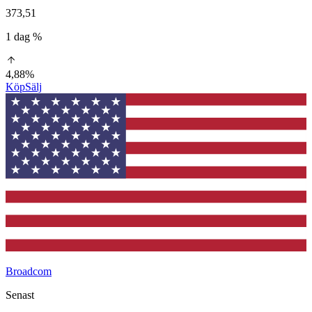
373,51
1 dag %
4,88%
Köp
Sälj
Broadcom
Senast