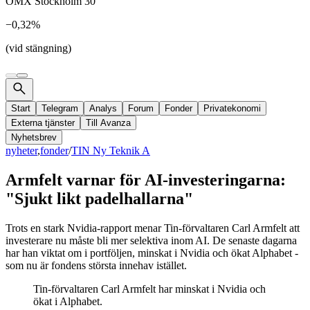
OMX Stockholm 30
−0,32%
(vid stängning)
Start
Telegram
Analys
Forum
Fonder
Privatekonomi
Externa tjänster
Till Avanza
Nyhetsbrev
nyheter
,
fonder
/
TIN Ny Teknik A
Armfelt varnar för AI-investeringarna:
"Sjukt likt padelhallarna"
Trots en stark Nvidia-rapport menar Tin-förvaltaren Carl Armfelt att
investerare nu måste bli mer selektiva inom AI. De senaste dagarna
har han viktat om i portföljen, minskat i Nvidia och ökat Alphabet -
som nu är fondens största innehav istället.
Tin-förvaltaren Carl Armfelt har minskat i Nvidia och
ökat i Alphabet.