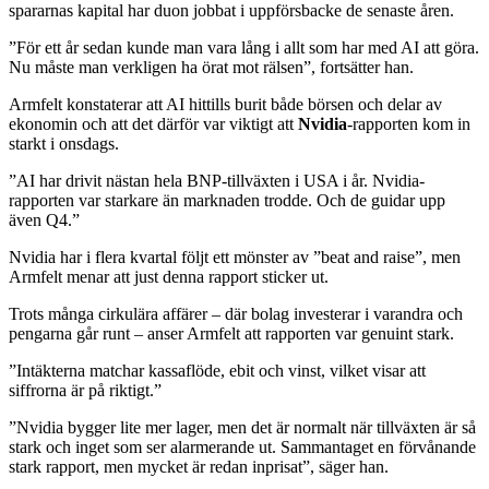
spararnas kapital har duon jobbat i uppförsbacke de senaste åren.
”För ett år sedan kunde man vara lång i allt som har med AI att göra.
Nu måste man verkligen ha örat mot rälsen”, fortsätter han.
Armfelt konstaterar att AI hittills burit både börsen och delar av
ekonomin och att det därför var viktigt att
Nvidia
-rapporten kom in
starkt i onsdags.
”AI har drivit nästan hela BNP-tillväxten i USA i år. Nvidia-
rapporten var starkare än marknaden trodde. Och de guidar upp
även Q4.”
Nvidia har i flera kvartal följt ett mönster av ”beat and raise”, men
Armfelt menar att just denna rapport sticker ut.
Trots många cirkulära affärer – där bolag investerar i varandra och
pengarna går runt – anser Armfelt att rapporten var genuint stark.
”Intäkterna matchar kassaflöde, ebit och vinst, vilket visar att
siffrorna är på riktigt.”
”Nvidia bygger lite mer lager, men det är normalt när tillväxten är så
stark och inget som ser alarmerande ut. Sammantaget en förvånande
stark rapport, men mycket är redan inprisat”, säger han.