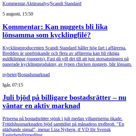
Kommentar
,
Aktieanalys
/
Scandi Standard
5 augusti, 15:50
Kommentar: Kan nuggets bli lika
lönsamma som kycklingfilé?
Kycklingproducenten Scandi Standard håller hög fart i affärerna.
Bredden är uppfriskande och flera av affärerna kan bli riktiga
guldklimpar (nuggets). Fast då vill det till att just storsatsningen på
panerade kycklingprodukter, av typen chicken nuggets, blir lönsam.
nyheter
/
Bostadsmarknad
Igår, 07:15
Juli bjöd på billigare bostadsrätter – nu
väntar en aktiv marknad
Priserna på bostadsrätter sjönk i juli medan villapriserna ökade.
Fritidshusmarknaden bjöd samtidigt på månadens tredbrott. "En
glädjande signal", menar Liza Nyberg, tf VD för Svensk
Fastighetsförmedling.