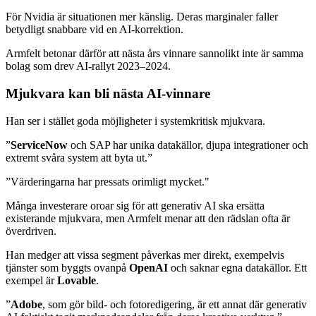
För Nvidia är situationen mer känslig. Deras marginaler faller
betydligt snabbare vid en AI-korrektion.
Armfelt betonar därför att nästa års vinnare sannolikt inte är samma
bolag som drev AI-rallyt 2023–2024.
Mjukvara kan bli nästa AI-vinnare
Han ser i stället goda möjligheter i systemkritisk mjukvara.
”
ServiceNow
och SAP har unika datakällor, djupa integrationer och
extremt svåra system att byta ut.”
”Värderingarna har pressats orimligt mycket."
Många investerare oroar sig för att generativ AI ska ersätta
existerande mjukvara, men Armfelt menar att den rädslan ofta är
överdriven.
Han medger att vissa segment påverkas mer direkt, exempelvis
tjänster som byggts ovanpå
OpenAI
och saknar egna datakällor. Ett
exempel är
Lovable
.
”
Adobe
, som gör bild- och fotoredigering, är ett annat där generativ