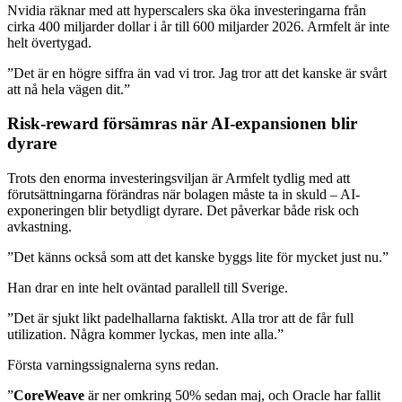
Nvidia räknar med att hyperscalers ska öka investeringarna från
cirka 400 miljarder dollar i år till 600 miljarder 2026. Armfelt är inte
helt övertygad.
”Det är en högre siffra än vad vi tror. Jag tror att det kanske är svårt
att nå hela vägen dit.”
Risk-reward försämras när AI-expansionen blir
dyrare
Trots den enorma investeringsviljan är Armfelt tydlig med att
förutsättningarna förändras när bolagen måste ta in skuld – AI-
exponeringen blir betydligt dyrare. Det påverkar både risk och
avkastning.
”Det känns också som att det kanske byggs lite för mycket just nu.”
Han drar en inte helt oväntad parallell till Sverige.
”Det är sjukt likt padelhallarna faktiskt. Alla tror att de får full
utilization. Några kommer lyckas, men inte alla.”
Första varningssignalerna syns redan.
”
CoreWeave
är ner omkring 50% sedan maj, och Oracle har fallit