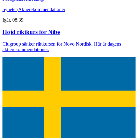
nyheter
/
Aktierekommendationer
Igår, 08:39
Höjd riktkurs för Nibe
Citigroup sänker riktkursen för Novo Nordisk. Här är dagens
aktierekommendationer.