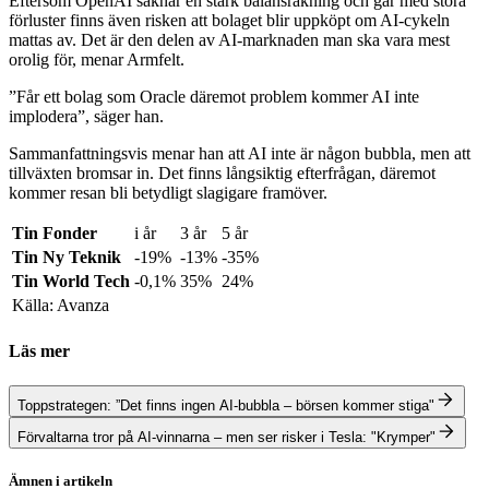
Eftersom OpenAI saknar en stark balansräkning och går med stora
förluster finns även risken att bolaget blir uppköpt om AI-cykeln
mattas av. Det är den delen av AI-marknaden man ska vara mest
orolig för, menar Armfelt.
”Får ett bolag som Oracle däremot problem kommer AI inte
implodera”, säger han.
Sammanfattningsvis menar han att AI inte är någon bubbla, men att
tillväxten bromsar in. Det finns långsiktig efterfrågan, däremot
kommer resan bli betydligt slagigare framöver.
Tin Fonder
i år
3 år
5 år
Tin Ny Teknik
-19%
-13%
-35%
Tin World Tech
-0,1%
35%
24%
Källa: Avanza
Läs mer
Toppstrategen: ”Det finns ingen AI-bubbla – börsen kommer stiga"
Förvaltarna tror på AI-vinnarna – men ser risker i Tesla: "Krymper"
Ämnen i artikeln