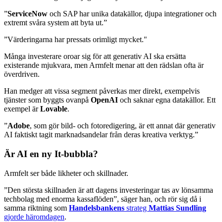
”
ServiceNow
och SAP har unika datakällor, djupa integrationer och
extremt svåra system att byta ut.”
”Värderingarna har pressats orimligt mycket."
Många investerare oroar sig för att generativ AI ska ersätta
existerande mjukvara, men Armfelt menar att den rädslan ofta är
överdriven.
Han medger att vissa segment påverkas mer direkt, exempelvis
tjänster som byggts ovanpå
OpenAI
och saknar egna datakällor. Ett
exempel är
Lovable
.
”
Adobe
, som gör bild- och fotoredigering, är ett annat där generativ
AI faktiskt tagit marknadsandelar från deras kreativa verktyg.”
Är AI en ny It-bubbla?
Armfelt ser både likheter och skillnader.
”Den största skillnaden är att dagens investeringar tas av lönsamma
techbolag med enorma kassaflöden”, säger han, och rör sig då i
samma riktning som
Handelsbankens
strateg
Mattias Sundling
gjorde häromdagen
.