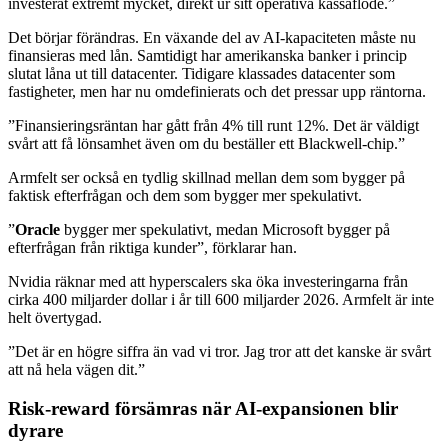
investerat extremt mycket, direkt ur sitt operativa kassaflöde.”
Det börjar förändras. En växande del av AI-kapaciteten måste nu
finansieras med lån. Samtidigt har amerikanska banker i princip
slutat låna ut till datacenter. Tidigare klassades datacenter som
fastigheter, men har nu omdefinierats och det pressar upp räntorna.
”Finansieringsräntan har gått från 4% till runt 12%. Det är väldigt
svårt att få lönsamhet även om du beställer ett Blackwell-chip.”
Armfelt ser också en tydlig skillnad mellan dem som bygger på
faktisk efterfrågan och dem som bygger mer spekulativt.
”
Oracle
bygger mer spekulativt, medan Microsoft bygger på
efterfrågan från riktiga kunder”, förklarar han.
Nvidia räknar med att hyperscalers ska öka investeringarna från
cirka 400 miljarder dollar i år till 600 miljarder 2026. Armfelt är inte
helt övertygad.
”Det är en högre siffra än vad vi tror. Jag tror att det kanske är svårt
att nå hela vägen dit.”
Risk-reward försämras när AI-expansionen blir
dyrare