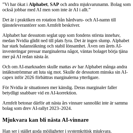
”Vi har ökat i
Alphabet
,
SAP
och andra mjukvarunamn. Bolag som
också jobbar med AI men som inte är AI i allt.”
Det är i praktiken en rotation från hårdvaru- och AI-namn till
tjänsteleverantörer som Armfelt beskriver.
Alphabet har dessutom seglat upp som fondens största innehav,
medan Nvidia glidit ned till plats fyra. Det är ingen slump. Alphabet
har stark balansräkning och stabil lönsamhet. Även om årets AI-
investeringar pressar marginalerna något, väntas bolaget börja tjäna
mer på AI redan nästa år.
Och om AI-marknaden skulle mattas av har Alphabet många andra
intäktsströmmar att luta sig mot. Skulle de dessutom minska sin AI-
capex inför 2026 förbättras marginalerna ytterligare.
För Nvidia är situationen mer känslig. Deras marginaler faller
betydligt snabbare vid en AI-korrektion.
Armfelt betonar därför att nästa års vinnare sannolikt inte är samma
bolag som drev AI-rallyt 2023–2024.
Mjukvara kan bli nästa AI-vinnare
Han ser i stället goda möjligheter i systemkritisk mjukvara.