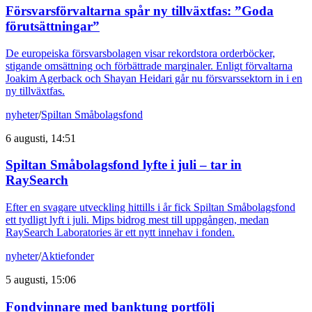
Försvarsförvaltarna spår ny tillväxtfas: ”Goda
förutsättningar”
De europeiska försvarsbolagen visar rekordstora orderböcker,
stigande omsättning och förbättrade marginaler. Enligt förvaltarna
Joakim Agerback och Shayan Heidari går nu försvarssektorn in i en
ny tillväxtfas.
nyheter
/
Spiltan Småbolagsfond
6 augusti, 14:51
Spiltan Småbolagsfond lyfte i juli – tar in
RaySearch
Efter en svagare utveckling hittills i år fick Spiltan Småbolagsfond
ett tydligt lyft i juli. Mips bidrog mest till uppgången, medan
RaySearch Laboratories är ett nytt innehav i fonden.
nyheter
/
Aktiefonder
5 augusti, 15:06
Fondvinnare med banktung portfölj