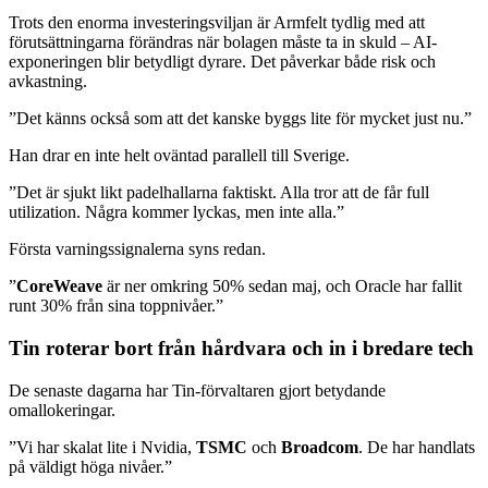
Trots den enorma investeringsviljan är Armfelt tydlig med att
förutsättningarna förändras när bolagen måste ta in skuld – AI-
exponeringen blir betydligt dyrare. Det påverkar både risk och
avkastning.
”Det känns också som att det kanske byggs lite för mycket just nu.”
Han drar en inte helt oväntad parallell till Sverige.
”Det är sjukt likt padelhallarna faktiskt. Alla tror att de får full
utilization. Några kommer lyckas, men inte alla.”
Första varningssignalerna syns redan.
”
CoreWeave
är ner omkring 50% sedan maj, och Oracle har fallit
runt 30% från sina toppnivåer.”
Tin roterar bort från hårdvara och in i bredare tech
De senaste dagarna har Tin-förvaltaren gjort betydande
omallokeringar.
”Vi har skalat lite i Nvidia,
TSMC
och
Broadcom
. De har handlats
på väldigt höga nivåer.”