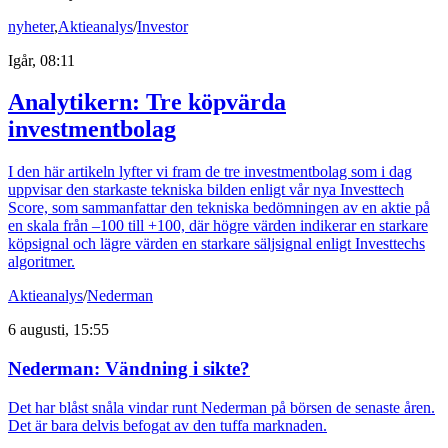
nyheter
,
Aktieanalys
/
Investor
Igår, 08:11
Analytikern: Tre köpvärda
investmentbolag
I den här artikeln lyfter vi fram de tre investmentbolag som i dag
uppvisar den starkaste tekniska bilden enligt vår nya Investtech
Score, som sammanfattar den tekniska bedömningen av en aktie på
en skala från –100 till +100, där högre värden indikerar en starkare
köpsignal och lägre värden en starkare säljsignal enligt Investtechs
algoritmer.
Aktieanalys
/
Nederman
6 augusti, 15:55
Nederman: Vändning i sikte?
Det har blåst snåla vindar runt Nederman på börsen de senaste åren.
Det är bara delvis befogat av den tuffa marknaden.