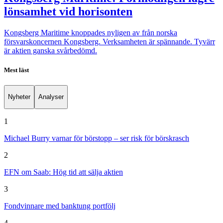
lönsamhet vid horisonten
Kongsberg Maritime knoppades nyligen av från norska
försvarskoncernen Kongsberg. Verksamheten är spännande. Tyvärr
är aktien ganska svårbedömd.
Mest läst
Nyheter
Analyser
1
Michael Burry varnar för börstopp – ser risk för börskrasch
2
EFN om Saab: Hög tid att sälja aktien
3
Fondvinnare med banktung portfölj
4