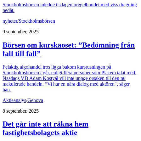
Stockholmsbörsen inledde tisdagen oregelbundet med viss dragning
nedåt.
nyheter
/
Stockholmsbörsen
9 september, 2025
Börsen om kurskaoset: ”Bedömning från
fall till fall”
Felaktig algohandel tros ligga bakom kursrusningen på
Stockholmsbörsen i går, enligt flera personer som Placera talat med.
Nasdaqs VD Adam Kostyál vill inte uppge orsaken till den nu
makulerade handeln. “Vi har en nära dialog med aktören", säger
han.
Aktieanalys
/
Genova
8 september, 2025
Det går inte att räkna hem
fastighetsbolagets aktie