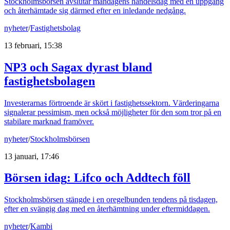
Stockholmsbörsen avslutar måndagens handelsdag med en uppgång
och återhämtade sig därmed efter en inledande nedgång.
nyheter
/
Fastighetsbolag
13 februari, 15:38
NP3 och Sagax dyrast bland
fastighetsbolagen
Investerarnas förtroende är skört i fastighetssektorn. Värderingarna
signalerar pessimism, men också möjligheter för den som tror på en
stabilare marknad framöver.
nyheter
/
Stockholmsbörsen
13 januari, 17:46
Börsen idag
:
Lifco och Addtech föll
Stockholmsbörsen stängde i en oregelbunden tendens på tisdagen,
efter en svängig dag med en återhämtning under eftermiddagen.
nyheter
/
Kambi