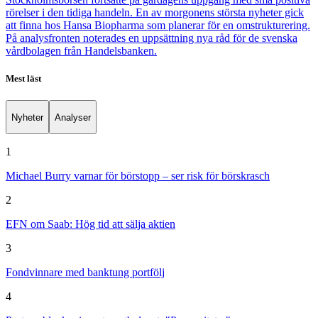
rörelser i den tidiga handeln. En av morgonens största nyheter gick
att finna hos Hansa Biopharma som planerar för en omstrukturering.
På analysfronten noterades en uppsättning nya råd för de svenska
vårdbolagen från Handelsbanken.
Mest läst
Nyheter
Analyser
1
Michael Burry varnar för börstopp – ser risk för börskrasch
2
EFN om Saab: Hög tid att sälja aktien
3
Fondvinnare med banktung portfölj
4