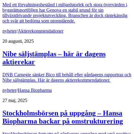
Med ett förvaltningsbestånd i miljardstorlek och stora övervärden i
byggrättsportföljen har Genova en stabil grund för sin
tillväxtdrivande projektutveckling. Branschen är dock räntekänslig
och svår att bedöma som utomstående.
nyheter
/
Aktierekommendationer
20 augusti, 2025
Nibe säljstämplas – här är dagens
aktierekar
DNB Carnegie sänker Bico till behåll efter gårdagens rapportras och
Nibe säljstämplas. Här är dagens aktierekommendationer.
nyheter
/
Hansa Biopharma
27 maj, 2025
Stockholmsbörsen på uppgång – Hansa
Biopharma backar på omstrukturering
Stockholmsbörsen fortsatte på gårdagens uppgång med små positiva