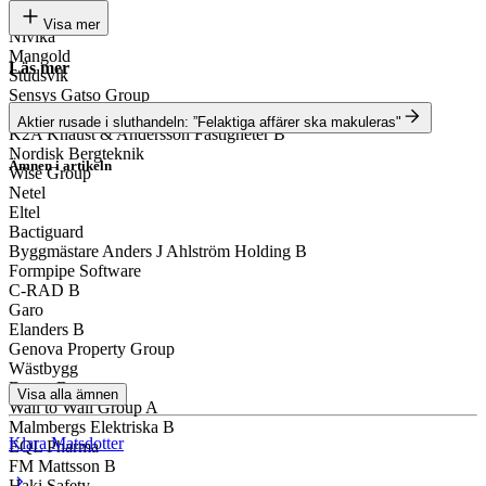
Mendus
Visa mer
Nivika
Mangold
Läs mer
Studsvik
Sensys Gatso Group
Moment Group
Aktier rusade i sluthandeln: ”Felaktiga affärer ska makuleras"
K2A Knaust & Andersson Fastigheter B
Nordisk Bergteknik
Ämnen i artikeln
Wise Group
Stockholmsbörsen
Netel
Eltel
Profoto
Bactiguard
Byggmästare Anders J Ahlström Holding B
Sleep Cycle
Formpipe Software
C-RAD B
Nilörngruppen
Garo
Elanders B
Inission
Genova Property Group
Wästbygg
Duroc B
Visa alla ämnen
Wall to Wall Group A
Malmbergs Elektriska B
Klara Matsdotter
EQL Pharma
FM Mattsson B
Haki Safety