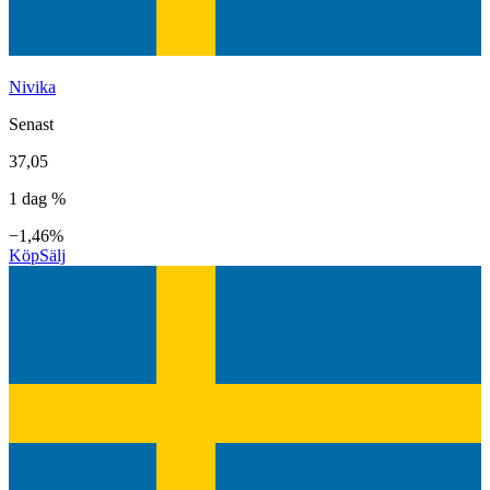
Nivika
Senast
37,05
1 dag %
−1,46%
Köp
Sälj