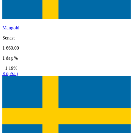
Mangold
Senast
1 660,00
1 dag %
−1,19%
Köp
Sälj