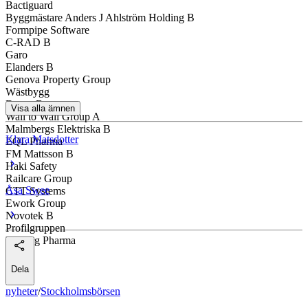
Profoto
Bactiguard
Byggmästare Anders J Ahlström Holding B
Sleep Cycle
Formpipe Software
C-RAD B
Nilörngruppen
Garo
Elanders B
Inission
Genova Property Group
Wästbygg
Duroc B
Visa alla ämnen
Wall to Wall Group A
Malmbergs Elektriska B
Klara Matsdotter
EQL Pharma
FM Mattsson B
Haki Safety
Railcare Group
Åsa Swee
CTT Systems
Ework Group
Novotek B
Profilgruppen
Moberg Pharma
Dela
nyheter
/
Stockholmsbörsen