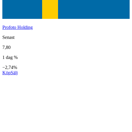
Profoto Holding
Senast
7,80
1 dag %
−2,74%
Köp
Sälj