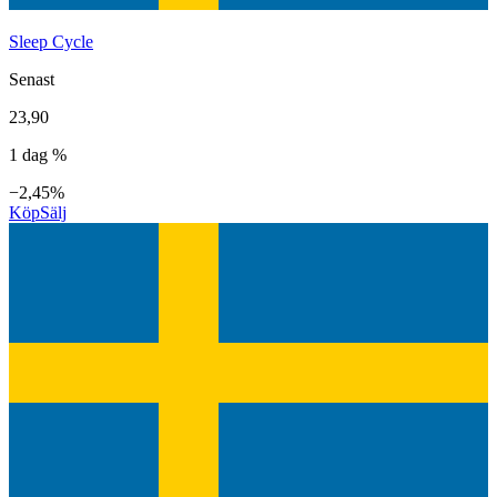
Sleep Cycle
Senast
23,90
1 dag %
−2,45%
Köp
Sälj