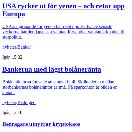
USA rycker ut för yenen – och retar upp
Europa
USA:s ingripande för yenen har retat upp ECB. De senaste
veckorna har den japanska valutan förvandlat valutamarknaden till
storpolitik.
nyheter
/
Banker
Igår, 15:32
Bankerna med lägst bolåneränta
Bolåneräntorna fortsatte att sjunka i juli. Skillnaderna mellan
storbankernas bolåneräntor är små. På sparkonton är bilden en
annan.
nyheter
/
Bedrägeri
Igår, 12:10
Bedragare utnyttjar kryptokaos