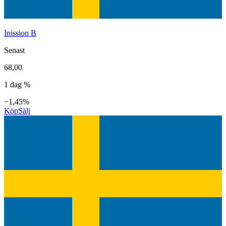
Inission B
Senast
68,00
1 dag %
−1,45%
Köp
Sälj