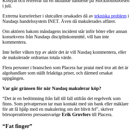
Kostyál och refererar till en liknande händelse på Stockholmsbörsen
i juli.
Extrema kursrörelser i slutcallen orsakades då av
tekniska problem
i
Nasdaqs handelssystem INET. Även då makulerades affärer.
Om aktören bakom måndagens incident står inför böter eller annan
konsekvens från Nasdaqs disciplinkommitté, vill han inte
kommentera.
Inte heller vilken typ av aktör det är vill Nasdaq kommentera, eller
de makulerade ordrarnas totala värde.
Flera personer i branschen som Placera har pratat med tror att det är
algohandlare som ställt felaktiga priser, och därmed orsakat
uppgången.
Var går gränsen för när Nasdaq makulerar köp?
“Det är en bedömning från fall till fall utifrån det regelverk som
finns. Som privatperson tar man kontakt med sin bank eller mäklare
för att få hjälp med en makulering om det blivit fel”, skriver
börsoperatörens pressansvarige
Erik Gruvfors
till Placera.
“Fat finger”