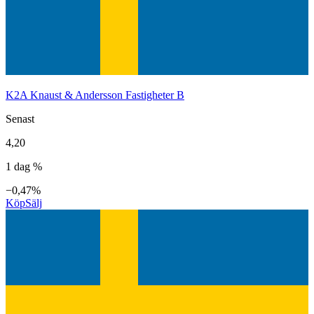
K2A Knaust & Andersson Fastigheter B
Senast
4,20
1 dag %
−0,47%
Köp
Sälj