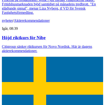
Fritidshusmarknaden bjöd samtidigt på månadens tredbrott. "En
glädjande signal", menar Liza Nyberg, tf VD för Svensk
Fastighetsförmedling.
nyheter
/
Aktierekommendationer
Igår, 08:39
Höjd riktkurs för Nibe
Citigroup sänker riktkursen för Novo Nordisk. Här är dagens
aktierekommendationer.