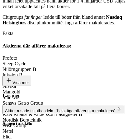
Innan felet upptäcktes hann aktier för 1,4 miljarder USD säljas,
vilket orsakade fall på flera börser.
Citigroups
fat finger
ledde till böter från bland annat
Nasdaq
Helsingfors
disciplinkommitté. Inga affärer makulerades.
Fakta
Aktierna där affärer makuleras:
Profoto
Sleep Cycle
Nilörngruppen B
Inission B
Mendus
Visa mer
Nivika
Mangold
Läs mer
Studsvik
Sensys Gatso Group
Moment Group
Aktier rusade i sluthandeln: ”Felaktiga affärer ska makuleras"
K2A Knaust & Andersson Fastigheter B
Nordisk Bergteknik
Ämnen i artikeln
Wise Group
Stockholmsbörsen
Netel
Eltel