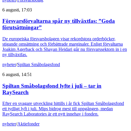
6 augusti, 17:03
Försvarsförvaltarna spår ny tillväxtfas: ”Goda
förutsättningar”
De europeiska försvarsbolagen visar rekordstora orderböcker,
stigande omsättning och förbättrade marginaler. Enligt förvaltarna
Joakim Agerback och Shayan Heidari går nu försvarssektorn in i en
ny tillväxtfas.
nyheter
/
Spiltan Småbolagsfond
6 augusti, 14:51
Spiltan Småbolagsfond lyfte i juli – tar in
RaySearch
Efter en svagare utveckling hittills i år fick Spiltan Småbolagsfond
ett tydligt lyft i juli. Mips bidrog mest till uppgången, medan
RaySearch Laboratories är ett nytt innehav i fonden.
nyheter
/
Aktiefonder