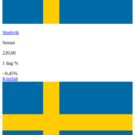
Studsvik
Senast
220,00
1 dag %
−0,45%
Köp
Sälj