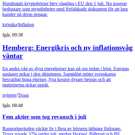
Hundratals kryptobörser blev olagliga i EU den 1 juli. Nu poserar
bedragare som myndigheter med förfalskade dokument för att lura
kunder på deras pengar.
krönika
/
Inflation
Igår, 09:38
Hemberg: Energikris och ny inflationsvåg
väntar
En andra våg av dyra energipriser kan nå oss redan i höst. Europas
gaslager pekar i den riktningen. Samtidigt möter svenskarna
besvärligt höga elpriser, fyra kronor dyrare bensin och att
matpriserna tickar uppåt.
nyheter
/
Troax
Igår, 08:48
Fem aktier som tog revansch i juli
Rapportperioden väckte liv i flera av börsens tidigare förlorare.
Troax rusade 37% under juli, medan Hexpol, Billerud och BE