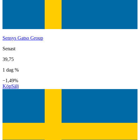
Sensys Gatso Group
Senast
39,75
1 dag %
−1,49%
Köp
Sälj