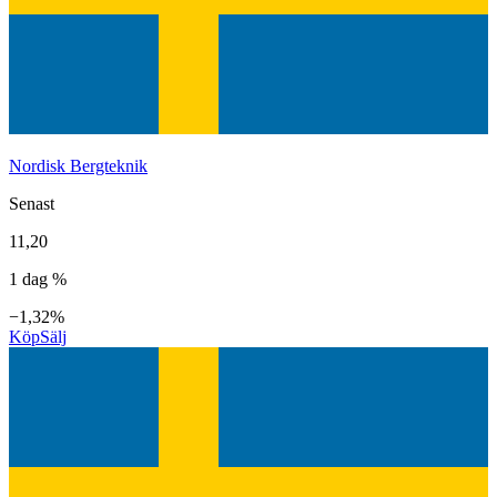
Nordisk Bergteknik
Senast
11,20
1 dag %
−1,32%
Köp
Sälj