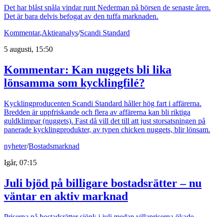
Det har blåst snåla vindar runt Nederman på börsen de senaste åren.
Det är bara delvis befogat av den tuffa marknaden.
Kommentar
,
Aktieanalys
/
Scandi Standard
5 augusti, 15:50
Kommentar: Kan nuggets bli lika
lönsamma som kycklingfilé?
Kycklingproducenten Scandi Standard håller hög fart i affärerna.
Bredden är uppfriskande och flera av affärerna kan bli riktiga
guldklimpar (nuggets). Fast då vill det till att just storsatsningen på
panerade kycklingprodukter, av typen chicken nuggets, blir lönsam.
nyheter
/
Bostadsmarknad
Igår, 07:15
Juli bjöd på billigare bostadsrätter – nu
väntar en aktiv marknad
Priserna på bostadsrätter sjönk i juli medan villapriserna ökade.