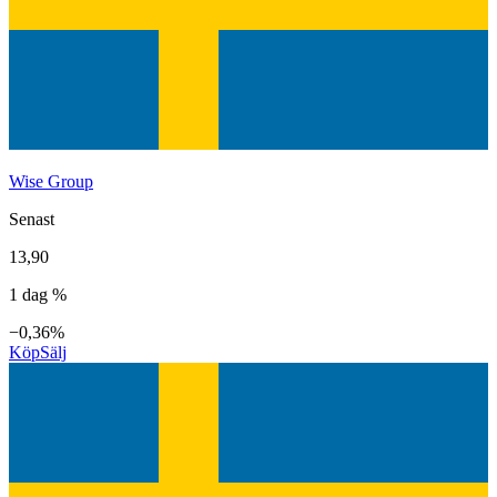
Wise Group
Senast
13,90
1 dag %
−0,36%
Köp
Sälj