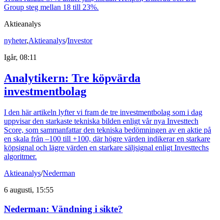
Group steg mellan 18 till 23%.
Aktieanalys
nyheter
,
Aktieanalys
/
Investor
Igår, 08:11
Analytikern: Tre köpvärda
investmentbolag
I den här artikeln lyfter vi fram de tre investmentbolag som i dag
uppvisar den starkaste tekniska bilden enligt vår nya Investtech
Score, som sammanfattar den tekniska bedömningen av en aktie på
en skala från –100 till +100, där högre värden indikerar en starkare
köpsignal och lägre värden en starkare säljsignal enligt Investtechs
algoritmer.
Aktieanalys
/
Nederman
6 augusti, 15:55
Nederman: Vändning i sikte?