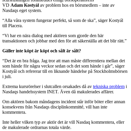
VD
Adam
Kostyál
av problem hos en börsmedlem – inte av
Nasdaqs eget system.
“Alla våra system fungerar perfekt, så som de ska”, säger Kostyál
till Placera.
“Vi har en nära dialog med aktören som gjorde den här
transaktionen och jobbar med den för att säkerställa att det blir rätt.”
Gäller inte köpt är köpt och sålt är sålt?
“Det är en bra fråga. Jag tror att man måste differentiera mellan det
som hände för några veckor sedan och det som hände i går”, säger
Kostyál och refererar till en liknande händelse på Stockholmsbörsen
i juli.
Extrema kursrörelser i slutcallen orsakades då av
tekniska problem
i
Nasdaqs handelssystem INET. Även då makulerades affärer.
Om aktören bakom måndagens incident står inför böter eller annan
konsekvens från Nasdaqs disciplinkommitté, vill han inte
kommentera.
Inte heller vilken typ av aktör det är vill Nasdaq kommentera, eller
de makulerade ordrarnas totala värde.