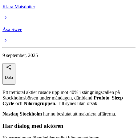
Klara Matsdotter
Åsa Swee
9 september, 2025
Dela
Ett trettiotal aktier rusade upp mot 40% i stängningscallen på
Stockholmsbörsen under måndagen, däribland
Profoto
,
Sleep
Cycle
och
Nilörngruppen
. Till synes utan orsak.
Nasdaq Stockholm
har nu beslutat att makulera affärerna.
Har dialog med aktören
Kursrusningen föranleddes enligt börsoperatörens