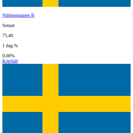
Nilörngruppen B
Senast
75,40
1 dag %
0,00%
Köp
Sälj