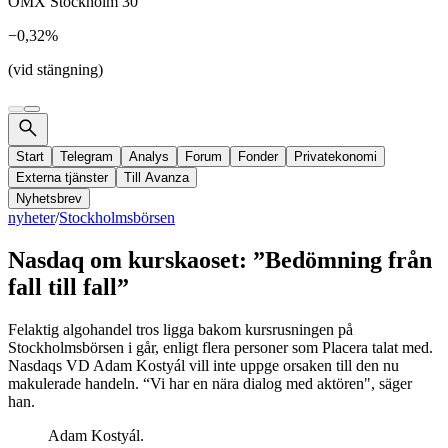
OMX Stockholm 30
−0,32%
(vid stängning)
Start
Telegram
Analys
Forum
Fonder
Privatekonomi
Externa tjänster
Till Avanza
Nyhetsbrev
nyheter
/
Stockholmsbörsen
Nasdaq om kurskaoset: ”Bedömning från
fall till fall”
Felaktig algohandel tros ligga bakom kursrusningen på
Stockholmsbörsen i går, enligt flera personer som Placera talat med.
Nasdaqs VD Adam Kostyál vill inte uppge orsaken till den nu
makulerade handeln. “Vi har en nära dialog med aktören", säger
han.
Adam Kostyál.