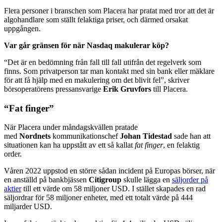
Flera personer i branschen som Placera har pratat med tror att det är
algohandlare som ställt felaktiga priser, och därmed orsakat
uppgången.
Var går gränsen för när Nasdaq makulerar köp?
“Det är en bedömning från fall till fall utifrån det regelverk som
finns. Som privatperson tar man kontakt med sin bank eller mäklare
för att få hjälp med en makulering om det blivit fel”, skriver
börsoperatörens pressansvarige
Erik Gruvfors
till Placera.
“Fat finger”
När Placera under måndagskvällen pratade
med
Nordnets
kommunikationschef
Johan
Tidestad
sade han att
situationen kan ha uppstått av ett så kallat
fat finger
, en felaktig
order.
Våren 2022 uppstod en större sådan incident på Europas börser, när
en anställd på bankbjässen
Citigroup
skulle lägga en
säljorder på
aktier
till ett värde om 58 miljoner USD. I stället skapades en rad
säljordrar för 58 miljoner enheter, med ett totalt värde på 444
miljarder USD.