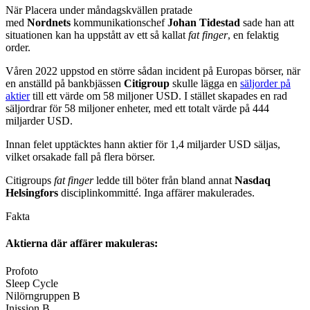
När Placera under måndagskvällen pratade
med
Nordnets
kommunikationschef
Johan
Tidestad
sade han att
situationen kan ha uppstått av ett så kallat
fat finger
, en felaktig
order.
Våren 2022 uppstod en större sådan incident på Europas börser, när
en anställd på bankbjässen
Citigroup
skulle lägga en
säljorder på
aktier
till ett värde om 58 miljoner USD. I stället skapades en rad
säljordrar för 58 miljoner enheter, med ett totalt värde på 444
miljarder USD.
Innan felet upptäcktes hann aktier för 1,4 miljarder USD säljas,
vilket orsakade fall på flera börser.
Citigroups
fat finger
ledde till böter från bland annat
Nasdaq
Helsingfors
disciplinkommitté. Inga affärer makulerades.
Fakta
Aktierna där affärer makuleras:
Profoto
Sleep Cycle
Nilörngruppen B
Inission B