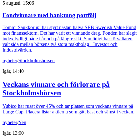
5 augusti, 15:06
Fondvinnare med banktung portfölj
Tommi Saukkoriipi har styrt nästan halva SEB Swedish Value Fund
mot finanssektorn. Det har varit ett vinnande drag. Fonden har slagit
index tydligt både i år och på längre sikt. Samtidigt har förvaltaren
valt sida mellan börsens två stora maktbolag - Investor och
Industrivärden.
nyheter
/
Stockholmsbörsen
Igår, 14:40
Veckans vinnare och förlorare på
Stockholmsbörsen
Yubico har rusat över 45% och tar platsen som veckans vinnare på
Large Cap. Placera listar aktierna som gått bäst och sämst i veckan.
nyheter
/
Yen
Igår, 13:00