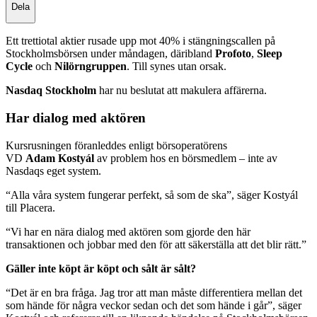
Dela
Ett trettiotal aktier rusade upp mot 40% i stängningscallen på
Stockholmsbörsen under måndagen, däribland
Profoto
,
Sleep
Cycle
och
Nilörngruppen
. Till synes utan orsak.
Nasdaq Stockholm
har nu beslutat att makulera affärerna.
Har dialog med aktören
Kursrusningen föranleddes enligt börsoperatörens
VD
Adam
Kostyál
av problem hos en börsmedlem – inte av
Nasdaqs eget system.
“Alla våra system fungerar perfekt, så som de ska”, säger Kostyál
till Placera.
“Vi har en nära dialog med aktören som gjorde den här
transaktionen och jobbar med den för att säkerställa att det blir rätt.”
Gäller inte köpt är köpt och sålt är sålt?
“Det är en bra fråga. Jag tror att man måste differentiera mellan det
som hände för några veckor sedan och det som hände i går”, säger