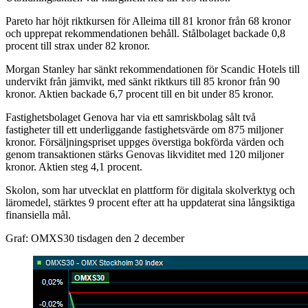
Pareto har höjt riktkursen för Alleima till 81 kronor från 68 kronor
och upprepat rekommendationen behåll. Stålbolaget backade 0,8
procent till strax under 82 kronor.
Morgan Stanley har sänkt rekommendationen för Scandic Hotels till
undervikt från jämvikt, med sänkt riktkurs till 85 kronor från 90
kronor. Aktien backade 6,7 procent till en bit under 85 kronor.
Fastighetsbolaget Genova har via ett samriskbolag sålt två
fastigheter till ett underliggande fastighetsvärde om 875 miljoner
kronor. Försäljningspriset uppges överstiga bokförda värden och
genom transaktionen stärks Genovas likviditet med 120 miljoner
kronor. Aktien steg 4,1 procent.
Skolon, som har utvecklat en plattform för digitala skolverktyg och
läromedel, stärktes 9 procent efter att ha uppdaterat sina långsiktiga
finansiella mål.
Graf: OMXS30 tisdagen den 2 december