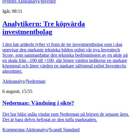
nyheter
,
Aktieanalys
/
Investor
Igår, 08:11
Analytikern: Tre köpvärda
investmentbolag
I den här artikeln lyfter vi fram de tre investmentbolag som i dag
uppvisar den starkaste tekniska bilden enligt vår nya Investtech
Score, som sammanfattar den tekniska bedömningen av en aktie på
en skala från –100 till +100, där högre värden indikerar en starkare
köpsignal och lägre värden en starkare säljsignal enligt Investtechs
algoritmer.
Aktieanalys
/
Nederman
6 augusti, 15:55
Nederman: Vändning i sikte?
Det har blåst snåla vindar runt Nederman på börsen de senaste åren.
Det är bara delvis befogat av den tuffa marknaden.
Kommentar
,
Aktieanalys
/
Scandi Standard