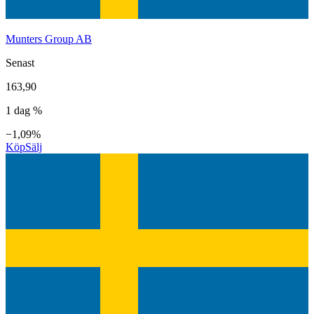
Munters Group AB
Senast
163,90
1 dag %
−1,09%
Köp
Sälj