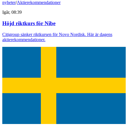
nyheter
/
Aktierekommendationer
Igår, 08:39
Höjd riktkurs för Nibe
Citigroup sänker riktkursen för Novo Nordisk. Här är dagens
aktierekommendationer.