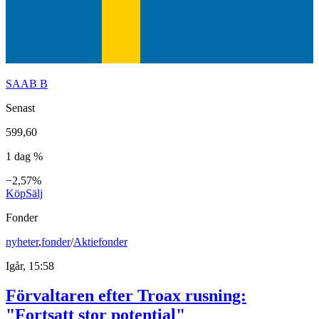
SAAB B
Senast
599,60
1 dag %
−2,57%
Köp
Sälj
Fonder
nyheter
,
fonder
/
Aktiefonder
Igår, 15:58
Förvaltaren efter Troax rusning:
"Fortsatt stor potential"