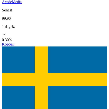
AcadeMedia
Senast
99,90
1 dag %
0,30%
Köp
Sälj