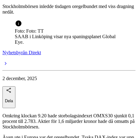
Stockholmsbörsen inledde tisdagen oregelbundet med viss dragning
nedåt.
Foto: Foto: TT
SAAB i Linköping visar nya spaningsplanet Global
Eye.
Nyhetsbyrån Direkt
2 december, 2025
Dela
Omkring klockan 9.20 hade storbolagsindexet OMXS30 sjunkit 0,1
procent till 2.783. Aktier för 1,6 miljarder kronor hade då omsatts på
Stockholmsbörsen.
Även ute i Europa var det oregelbundet. Tyska DAX-index var upp