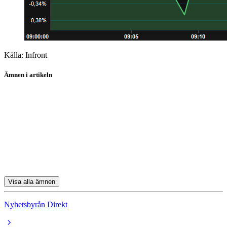
Källa: Infront
Ämnen i artikeln
Scandic Hotels
Ambea
Boozt
Academedia
Alleima
Visa alla ämnen
Nyhetsbyrån Direkt