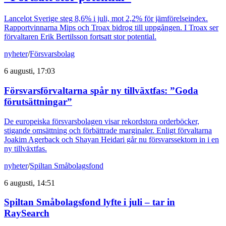
Lancelot Sverige steg 8,6% i juli, mot 2,2% för jämförelseindex.
Rapportvinnarna Mips och Troax bidrog till uppgången. I Troax ser
förvaltaren Erik Bertilsson fortsatt stor potential.
nyheter
/
Försvarsbolag
6 augusti, 17:03
Försvarsförvaltarna spår ny tillväxtfas: ”Goda
förutsättningar”
De europeiska försvarsbolagen visar rekordstora orderböcker,
stigande omsättning och förbättrade marginaler. Enligt förvaltarna
Joakim Agerback och Shayan Heidari går nu försvarssektorn in i en
ny tillväxtfas.
nyheter
/
Spiltan Småbolagsfond
6 augusti, 14:51
Spiltan Småbolagsfond lyfte i juli – tar in
RaySearch