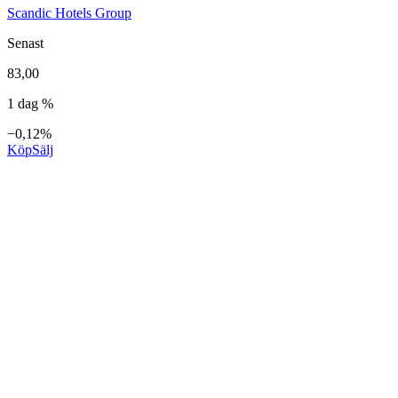
Scandic Hotels Group
Senast
83,00
1 dag %
−0,12%
Köp
Sälj