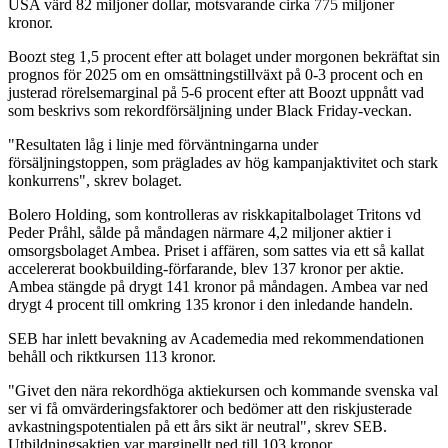
USA värd 82 miljoner dollar, motsvarande cirka 775 miljoner
kronor.
Boozt steg 1,5 procent efter att bolaget under morgonen bekräftat sin
prognos för 2025 om en omsättningstillväxt på 0-3 procent och en
justerad rörelsemarginal på 5-6 procent efter att Boozt uppnått vad
som beskrivs som rekordförsäljning under Black Friday-veckan.
"Resultaten låg i linje med förväntningarna under
försäljningstoppen, som präglades av hög kampanjaktivitet och stark
konkurrens", skrev bolaget.
Bolero Holding, som kontrolleras av riskkapitalbolaget Tritons vd
Peder Pråhl, sålde på måndagen närmare 4,2 miljoner aktier i
omsorgsbolaget Ambea. Priset i affären, som sattes via ett så kallat
accelererat bookbuilding-förfarande, blev 137 kronor per aktie.
Ambea stängde på drygt 141 kronor på måndagen. Ambea var ned
drygt 4 procent till omkring 135 kronor i den inledande handeln.
SEB har inlett bevakning av Academedia med rekommendationen
behåll och riktkursen 113 kronor.
"Givet den nära rekordhöga aktiekursen och kommande svenska val
ser vi få omvärderingsfaktorer och bedömer att den riskjusterade
avkastningspotentialen på ett års sikt är neutral", skrev SEB.
Utbildningsaktien var marginellt ned till 103 kronor.