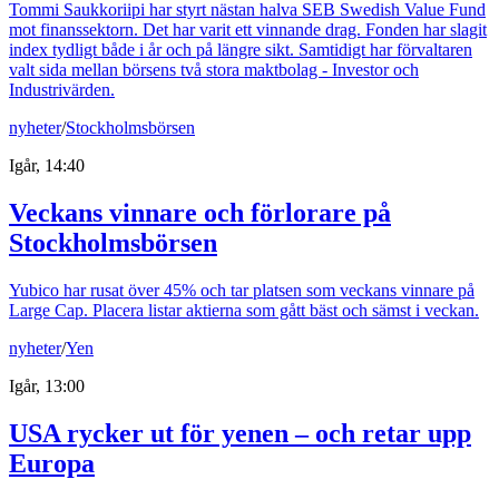
Tommi Saukkoriipi har styrt nästan halva SEB Swedish Value Fund
mot finanssektorn. Det har varit ett vinnande drag. Fonden har slagit
index tydligt både i år och på längre sikt. Samtidigt har förvaltaren
valt sida mellan börsens två stora maktbolag - Investor och
Industrivärden.
nyheter
/
Stockholmsbörsen
Igår, 14:40
Veckans vinnare och förlorare på
Stockholmsbörsen
Yubico har rusat över 45% och tar platsen som veckans vinnare på
Large Cap. Placera listar aktierna som gått bäst och sämst i veckan.
nyheter
/
Yen
Igår, 13:00
USA rycker ut för yenen – och retar upp
Europa