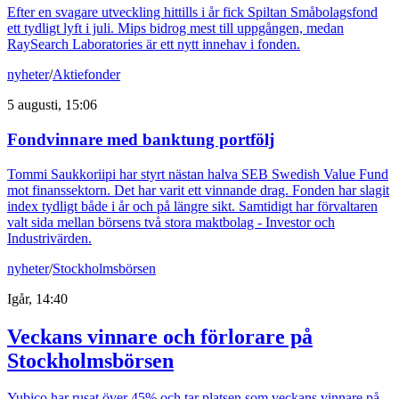
Efter en svagare utveckling hittills i år fick Spiltan Småbolagsfond
ett tydligt lyft i juli. Mips bidrog mest till uppgången, medan
RaySearch Laboratories är ett nytt innehav i fonden.
nyheter
/
Aktiefonder
5 augusti, 15:06
Fondvinnare med banktung portfölj
Tommi Saukkoriipi har styrt nästan halva SEB Swedish Value Fund
mot finanssektorn. Det har varit ett vinnande drag. Fonden har slagit
index tydligt både i år och på längre sikt. Samtidigt har förvaltaren
valt sida mellan börsens två stora maktbolag - Investor och
Industrivärden.
nyheter
/
Stockholmsbörsen
Igår, 14:40
Veckans vinnare och förlorare på
Stockholmsbörsen
Yubico har rusat över 45% och tar platsen som veckans vinnare på