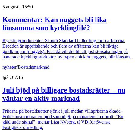
5 augusti, 15:50
Kommentar: Kan nuggets bli lika
lönsamma som kycklingfilé?
Kycklingproducenten Scandi Standard håller hög fart i affärerna.
Bredden är uppfriskande och flera av affärerna kan bli riktiga
guldklimpar (nuggets). Fast då vill det till att just storsatsningen på
panerade kycklingprodukter, av typen chicken nuggets, blir lönsam.
nyheter
/
Bostadsmarknad
Igår, 07:15
Juli bjöd på billigare bostadsrätter – nu
väntar en aktiv marknad
Priserna på bostadsrätter sjönk i juli medan villapriserna ökade.
Fritidshusmarknaden bjöd samtidigt på månadens tredbrott. "En
glädjande signal", menar Liza Nyberg, tf VD för Svensk
Fastighetsförmedling.