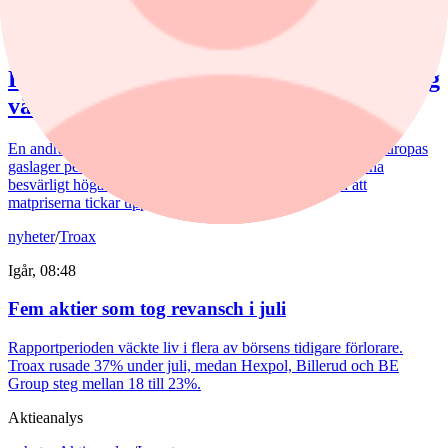
krönika
/
Inflation
Igår, 09:38
Hemberg: Energikris och ny inflationsvåg
väntar
En andra våg av dyra energipriser kan nå oss redan i höst. Europas
gaslager pekar i den riktningen. Samtidigt möter svenskarna
besvärligt höga elpriser, fyra kronor dyrare bensin och att
matpriserna tickar uppåt.
nyheter
/
Troax
Igår, 08:48
Fem aktier som tog revansch i juli
Rapportperioden väckte liv i flera av börsens tidigare förlorare.
Troax rusade 37% under juli, medan Hexpol, Billerud och BE
Group steg mellan 18 till 23%.
Aktieanalys