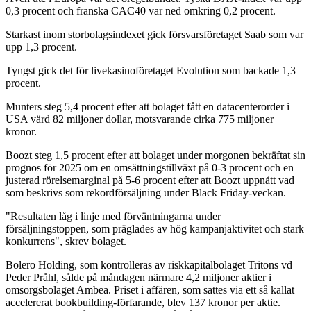
0,3 procent och franska CAC40 var ned omkring 0,2 procent.
Starkast inom storbolagsindexet gick försvarsföretaget Saab som var
upp 1,3 procent.
Tyngst gick det för livekasinoföretaget Evolution som backade 1,3
procent.
Munters steg 5,4 procent efter att bolaget fått en datacenterorder i
USA värd 82 miljoner dollar, motsvarande cirka 775 miljoner
kronor.
Boozt steg 1,5 procent efter att bolaget under morgonen bekräftat sin
prognos för 2025 om en omsättningstillväxt på 0-3 procent och en
justerad rörelsemarginal på 5-6 procent efter att Boozt uppnått vad
som beskrivs som rekordförsäljning under Black Friday-veckan.
"Resultaten låg i linje med förväntningarna under
försäljningstoppen, som präglades av hög kampanjaktivitet och stark
konkurrens", skrev bolaget.
Bolero Holding, som kontrolleras av riskkapitalbolaget Tritons vd
Peder Pråhl, sålde på måndagen närmare 4,2 miljoner aktier i
omsorgsbolaget Ambea. Priset i affären, som sattes via ett så kallat
accelererat bookbuilding-förfarande, blev 137 kronor per aktie.