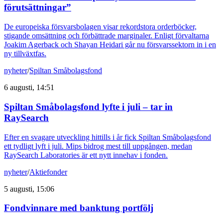
förutsättningar”
De europeiska försvarsbolagen visar rekordstora orderböcker,
stigande omsättning och förbättrade marginaler. Enligt förvaltarna
Joakim Agerback och Shayan Heidari går nu försvarssektorn in i en
ny tillväxtfas.
nyheter
/
Spiltan Småbolagsfond
6 augusti, 14:51
Spiltan Småbolagsfond lyfte i juli – tar in
RaySearch
Efter en svagare utveckling hittills i år fick Spiltan Småbolagsfond
ett tydligt lyft i juli. Mips bidrog mest till uppgången, medan
RaySearch Laboratories är ett nytt innehav i fonden.
nyheter
/
Aktiefonder
5 augusti, 15:06
Fondvinnare med banktung portfölj