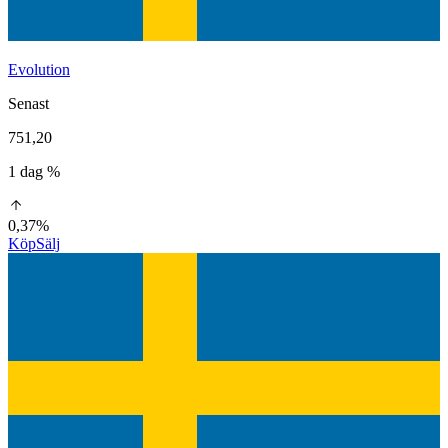
Evolution
Senast
751,20
1 dag %
0,37%
Köp
Sälj