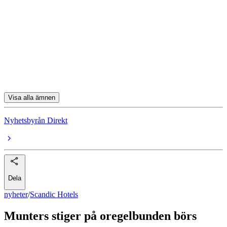
Scandic Hotels
Ambea
Boozt
Academedia
Alleima
Visa alla ämnen
Nyhetsbyrån Direkt
Dela
nyheter
/
Scandic Hotels
Munters stiger på oregelbunden börs