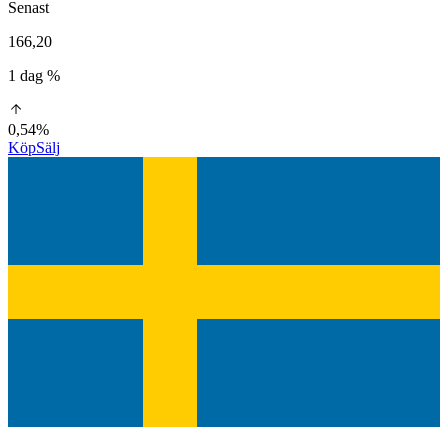
Senast
166,20
1 dag %
0,54%
Köp
Sälj