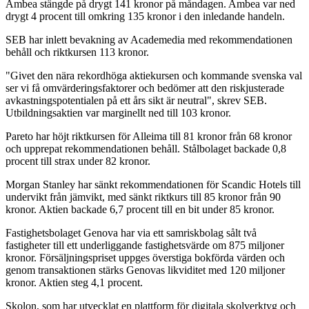
Ambea stängde på drygt 141 kronor på måndagen. Ambea var ned
drygt 4 procent till omkring 135 kronor i den inledande handeln.
SEB har inlett bevakning av Academedia med rekommendationen
behåll och riktkursen 113 kronor.
"Givet den nära rekordhöga aktiekursen och kommande svenska val
ser vi få omvärderingsfaktorer och bedömer att den riskjusterade
avkastningspotentialen på ett års sikt är neutral", skrev SEB.
Utbildningsaktien var marginellt ned till 103 kronor.
Pareto har höjt riktkursen för Alleima till 81 kronor från 68 kronor
och upprepat rekommendationen behåll. Stålbolaget backade 0,8
procent till strax under 82 kronor.
Morgan Stanley har sänkt rekommendationen för Scandic Hotels till
undervikt från jämvikt, med sänkt riktkurs till 85 kronor från 90
kronor. Aktien backade 6,7 procent till en bit under 85 kronor.
Fastighetsbolaget Genova har via ett samriskbolag sålt två
fastigheter till ett underliggande fastighetsvärde om 875 miljoner
kronor. Försäljningspriset uppges överstiga bokförda värden och
genom transaktionen stärks Genovas likviditet med 120 miljoner
kronor. Aktien steg 4,1 procent.
Skolon, som har utvecklat en plattform för digitala skolverktyg och