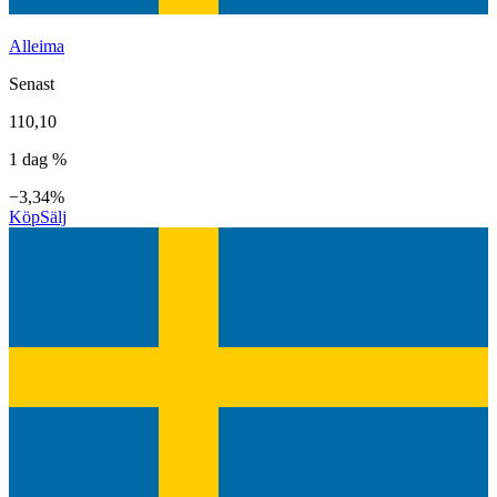
Alleima
Senast
110,10
1 dag %
−3,34%
Köp
Sälj