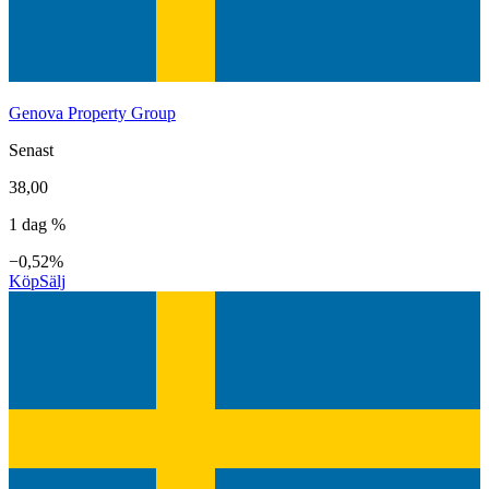
Genova Property Group
Senast
38,00
1 dag %
−0,52%
Köp
Sälj