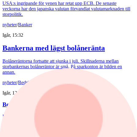
USA:s ingripande för yenen har retat upp ECB. De senaste
veckorna har den japanska valutan förvandlat valutamarknaden till
storpolitik.
nyheter
/
Banker
Igår, 15:32
Bankerna med lägst bolåneränta
Bolåneräntorna fortsatte att sjunka i juli. Skillnaderna mellan
storbankernas bolåneräntor är små. På sparkonton är bilden en
annan.
nyheter
/
Bedrägeri
Igår, 12:10
Bedragare utnyttjar kryptokaos
Hundratals kryptobörser blev olagliga i EU den 1 juli. Nu poserar
bedragare som myndigheter med förfalskade dokument för att lura
kunder på deras pengar.