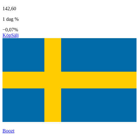
142,60
1 dag %
−0,07%
Köp
Sälj
Boozt