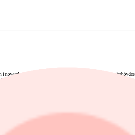
om i november uppgav bolaget att omkring 10 miljarder kronor behövdes fö
de drygt 20 miljarder kronor.
er till Di att "det är fullkomligt oseriöst. Kaosartat i princip".
 onsdagen med kort varsel. Det är oklart vad som står på agendan.
 att man räknar med att slutföra finansieringsrundan på 10 miljarder kro