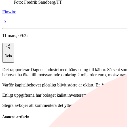
Foto: Fredrik Sandberg/TT
Finwire
11 mars, 09:22
Dela
Det rapporterar Dagens industri med hänvisning till källor. Så sent s
behovet ha ökat till motsvarande omkring 2 miljarder euro, motsvaran
Varför kapitalbehovet plötsligt blivit större är oklart. En investerare säg
Enligt uppgifterna har bolaget kallat investerare till ett nytt möte på
Stegra avböjer att kommentera det ytterligare kapitalbehovet men säger
Ämnen i artikeln
Stegra