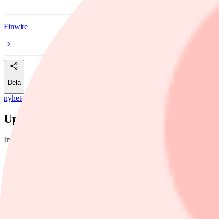
Finwire
Dela
nyheter
/
Stegra
Uppgifter: Stegras kapitalbehov uppges nu
Industribolaget Stegras behov av nytt kapital till stålverksbygget i B
Foto: Fredrik Sandberg/TT
Finwire