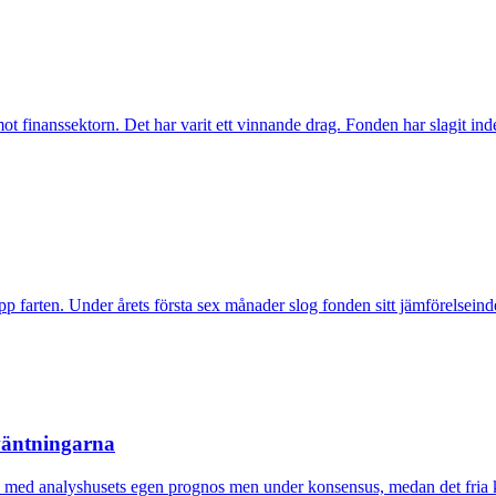
inanssektorn. Det har varit ett vinnande drag. Fonden har slagit index t
pp farten. Under årets första sex månader slog fonden sitt jämförelseind
rväntningarna
nje med analyshusets egen prognos men under konsensus, medan det fria k