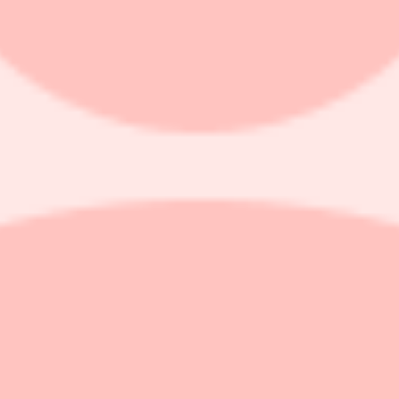
om i november uppgav bolaget att omkring 10 miljarder kronor behövdes fö
de drygt 20 miljarder kronor.
er till Di att "det är fullkomligt oseriöst. Kaosartat i princip".
 onsdagen med kort varsel. Det är oklart vad som står på agendan.
 att man räknar med att slutföra finansieringsrundan på 10 miljarder kro