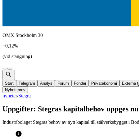
OMX Stockholm 30
−0,12%
(vid stängning)
Start
Telegram
Analys
Forum
Fonder
Privatekonomi
Externa t
Nyhetsbrev
nyheter
/
Stegra
Uppgifter: Stegras kapitalbehov uppges nu
Industribolaget Stegras behov av nytt kapital till stålverksbygget i B