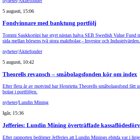
nyheter
/
Aktiefonder
5 augusti, 15:06
Fondvinnare med banktung portfölj
Tommi Saukkoriipi har styrt nästan halva SEB Swedish Value Fund mot f
sida mellan börsens två stora maktbolag - Investor och Industrivärden.
nyheter
/
Aktiefonder
5 augusti, 10:42
Theorells revansch – småbolagsfonden kör om index
Efter flera år av motvind har Henrietta Theorells småbolagsfond fått u
bolag i portföljen.
nyheter
/
Lundin Mining
Igår, 15:36
Jefferies: Lundin Mining överträffade kassaflödesfö
Efter rapporten bedömer Jefferies att Lundin Minings ebitda var i li