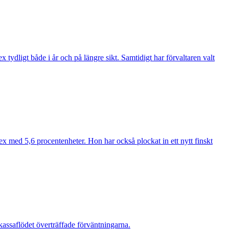
ydligt både i år och på längre sikt. Samtidigt har förvaltaren valt
ex med 5,6 procentenheter. Hon har också plockat in ett nytt finskt
assaflödet överträffade förväntningarna.