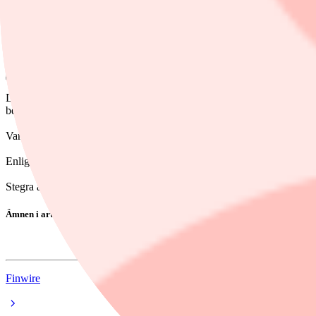
11 mars, 09:22
Dela
Det rapporterar Dagens industri med hänvisning till källor. Så sent s
behovet ha ökat till motsvarande omkring 2 miljarder euro, motsvaran
Varför kapitalbehovet plötsligt blivit större är oklart. En investerare säg
Enligt uppgifterna har bolaget kallat investerare till ett nytt möte på
Stegra avböjer att kommentera det ytterligare kapitalbehovet men säger
Ämnen i artikeln
Stegra
Finwire