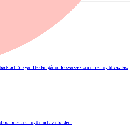
ack och Shayan Heidari går nu försvarssektorn in i en ny tillväxtfas.
boratories är ett nytt innehav i fonden.