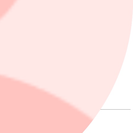
r att slutföra projektet, men i senare samtal med finansiärer ska
nor under första kvartalet.