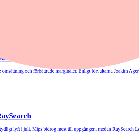
Goda förutsättningar”
 omsättning och förbättrade marginaler. Enligt förvaltarna Joakim Agerb
 RaySearch
t tydligt lyft i juli. Mips bidrog mest till uppgången, medan RaySearch La