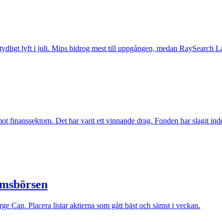
t tydligt lyft i juli. Mips bidrog mest till uppgången, medan RaySearch La
inanssektorn. Det har varit ett vinnande drag. Fonden har slagit index t
lmsbörsen
e Cap. Placera listar aktierna som gått bäst och sämst i veckan.