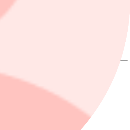
digare haft ledande befattningar på bolag som SCA, Securitas
mmer att tillträda en tjänst inom koncernens enhet för förvärv och