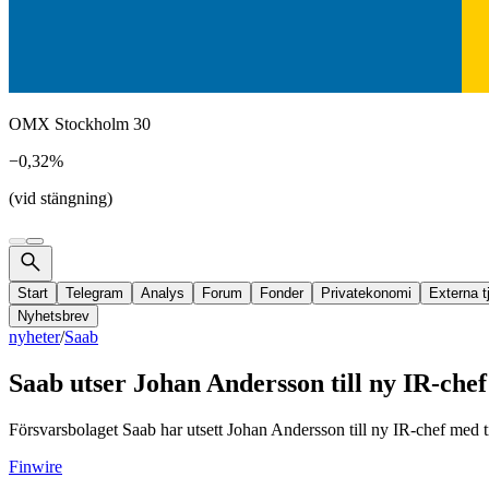
OMX Stockholm 30
−0,32%
(vid stängning)
Start
Telegram
Analys
Forum
Fonder
Privatekonomi
Externa t
Nyhetsbrev
nyheter
/
Saab
Saab utser Johan Andersson till ny IR-chef
Försvarsbolaget Saab har utsett Johan Andersson till ny IR-chef med t
Finwire