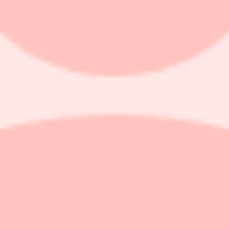
 och kommer närmast från en roll som IR-chef på Husqvarna. Han har ti
s huvudkontor i Stockholm. Den nuvarande IR-chefen Merton Kaplan, ko