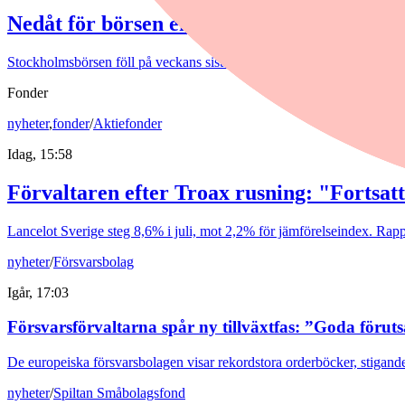
Nedåt för börsen efter blandad rapportve
Stockholmsbörsen föll på veckans sista dag.
Fonder
nyheter
,
fonder
/
Aktiefonder
Idag, 15:58
Förvaltaren efter Troax rusning: "Fortsatt
Lancelot Sverige steg 8,6% i juli, mot 2,2% för jämförelseindex. Rappo
nyheter
/
Försvarsbolag
Igår, 17:03
Försvarsförvaltarna spår ny tillväxtfas: ”Goda förut
De europeiska försvarsbolagen visar rekordstora orderböcker, stigande
nyheter
/
Spiltan Småbolagsfond