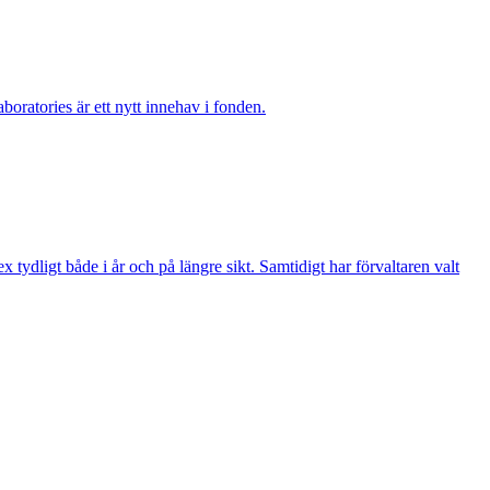
boratories är ett nytt innehav i fonden.
ydligt både i år och på längre sikt. Samtidigt har förvaltaren valt