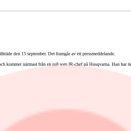
illträde den 15 september. Det framgår av ett pressmeddelande.
 och kommer närmast från en roll som IR-chef på Husqvarna. Han har ti
s huvudkontor i Stockholm. Den nuvarande IR-chefen Merton Kaplan, ko