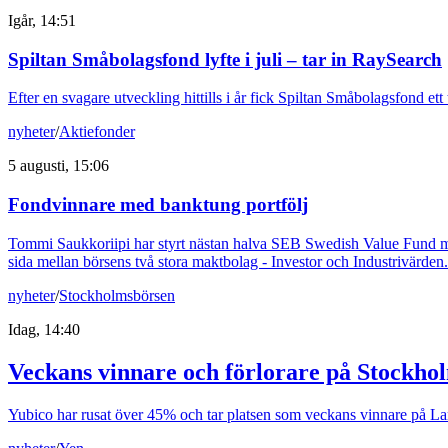
Igår, 14:51
Spiltan Småbolagsfond lyfte i juli – tar in RaySearch
Efter en svagare utveckling hittills i år fick Spiltan Småbolagsfond et
nyheter
/
Aktiefonder
5 augusti, 15:06
Fondvinnare med banktung portfölj
Tommi Saukkoriipi har styrt nästan halva SEB Swedish Value Fund mot f
sida mellan börsens två stora maktbolag - Investor och Industrivärden.
nyheter
/
Stockholmsbörsen
Idag, 14:40
Veckans vinnare och förlorare på Stockho
Yubico har rusat över 45% och tar platsen som veckans vinnare på Larg