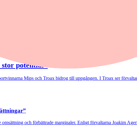
cka
 stor potential"
rtvinnarna Mips och Troax bidrog till uppgången. I Troax ser förvaltaren
sättningar”
 omsättning och förbättrade marginaler. Enligt förvaltarna Joakim Agerb