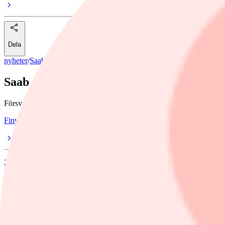
Dela
nyheter
/
Saab
Saab utser Johan Andersson till ny IR-chef
Försvarsbolaget Saab har utsett Johan Andersson till ny IR-chef med t
Finwire
29 augusti, 2025
Dela
Försvarsbolaget Saab har utsett Johan Andersson till ny IR-chef med t