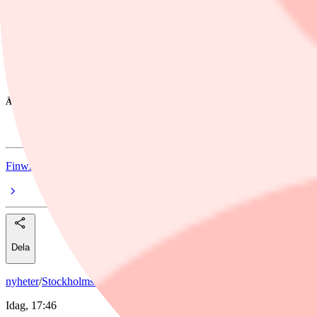
Johan Andersson har mer än 15 års erfarenhet av investerarrelationer
Systems och Elekta.
Johan Andersson kommer att leda IR-teamet och vara baserad på Saab
fusioner.
Ämnen i artikeln
Saab
Finwire
Dela
nyheter
/
Stockholmsbörsen
Idag, 17:46