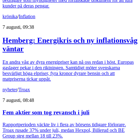
bedragare som myndigheter med förfalskade dokument för att lura
kunder på deras pengar.
krönika
/
Inflation
7 augusti, 09:38
Hemberg: Energikris och ny inflationsvåg
väntar
En andra våg av dyra energipriser kan nå oss redan i höst. Europas
gaslager pekar i den riktningen. Samtidigt möter svenskarna
besvärligt höga elpriser, fyra kronor dyrare bensin och att
matpriserna tickar uppåt.
nyheter
/
Troax
7 augusti, 08:48
Fem aktier som tog revansch i juli
Rapportperioden väckte liv i flera av börsens tidigare förlorare.
Troax rusade 37% under juli, medan Hexpol, Billerud och BE
Group steg mellan 18 till 23%.