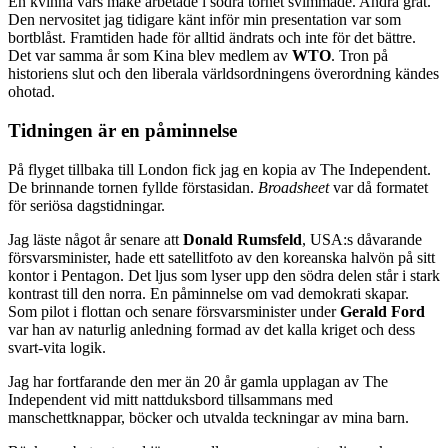
En kvinna vars make arbetade i södra tornet svimmade. Andra grät.
Den nervositet jag tidigare känt inför min presentation var som
bortblåst. Framtiden hade för alltid ändrats och inte för det bättre.
Det var samma år som Kina blev medlem av
WTO
. Tron på
historiens slut och den liberala världsordningens överordning kändes
ohotad.
Tidningen är en påminnelse
På flyget tillbaka till London fick jag en kopia av The Independent.
De brinnande tornen fyllde förstasidan.
Broadsheet
var då formatet
för seriösa dagstidningar.
Jag läste något år senare att
Donald Rumsfeld
, USA:s dåvarande
försvarsminister, hade ett satellitfoto av den koreanska halvön på sitt
kontor i Pentagon. Det ljus som lyser upp den södra delen står i stark
kontrast till den norra. En påminnelse om vad demokrati skapar.
Som pilot i flottan och senare försvarsminister under
Gerald Ford
var han av naturlig anledning formad av det kalla kriget och dess
svart-vita logik.
Jag har fortfarande den mer än 20 år gamla upplagan av The
Independent vid mitt nattduksbord tillsammans med
manschettknappar, böcker och utvalda teckningar av mina barn.