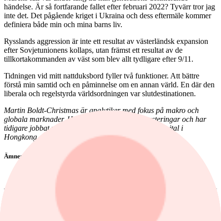
händelse. Är så fortfarande fallet efter februari 2022? Tyvärr tror jag
inte det. Det pågående kriget i Ukraina och dess eftermäle kommer
definiera både min och mina barns liv.
Rysslands aggression är inte ett resultat av västerländsk expansion
efter Sovjetunionens kollaps, utan främst ett resultat av de
tillkortakommanden av väst som blev allt tydligare efter 9/11.
Tidningen vid mitt nattduksbord fyller två funktioner. Att bättre
förstå min samtid och en påminnelse om en annan värld. En där den
liberala och regelstyrda världsordningen var slutdestinationen.
Martin Boldt-Christmas är analytiker med fokus på makro och
globala marknader. Han arbetar idag med investeringar och har
tidigare jobbat på investmentbanker och med riskkapital i
Hongkong och London.
Ämnen i artikeln
politik
Martin Boldt Christmas