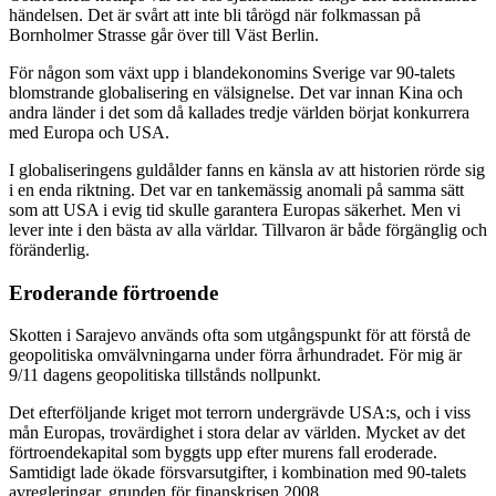
händelsen. Det är svårt att inte bli tårögd när folkmassan på
Bornholmer Strasse går över till Väst Berlin.
För någon som växt upp i blandekonomins Sverige var 90-talets
blomstrande globalisering en välsignelse. Det var innan Kina och
andra länder i det som då kallades tredje världen börjat konkurrera
med Europa och USA.
I globaliseringens guldålder fanns en känsla av att historien rörde sig
i en enda riktning. Det var en tankemässig anomali på samma sätt
som att USA i evig tid skulle garantera Europas säkerhet. Men vi
lever inte i den bästa av alla världar. Tillvaron är både förgänglig och
föränderlig.
Eroderande förtroende
Skotten i Sarajevo används ofta som utgångspunkt för att förstå de
geopolitiska omvälvningarna under förra århundradet. För mig är
9/11 dagens geopolitiska tillstånds nollpunkt.
Det efterföljande kriget mot terrorn undergrävde USA:s, och i viss
mån Europas, trovärdighet i stora delar av världen. Mycket av det
förtroendekapital som byggts upp efter murens fall eroderade.
Samtidigt lade ökade försvarsutgifter, i kombination med 90-talets
avregleringar, grunden för finanskrisen 2008.