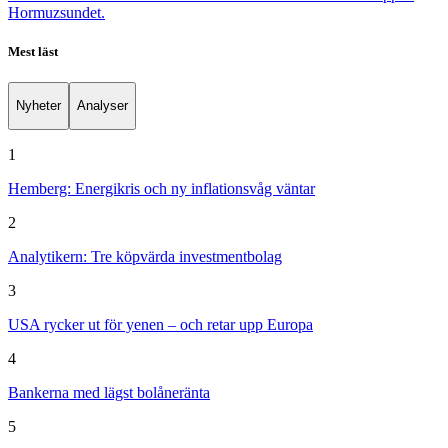
Hormuzsundet.
Mest läst
Nyheter
Analyser
1
Hemberg: Energikris och ny inflationsvåg väntar
2
Analytikern: Tre köpvärda investmentbolag
3
USA rycker ut för yenen – och retar upp Europa
4
Bankerna med lägst bolåneränta
5