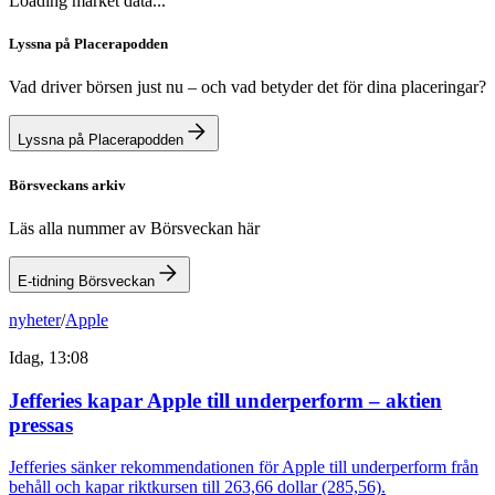
Loading market data...
Lyssna på Placerapodden
Vad driver börsen just nu – och vad betyder det för dina placeringar?
Lyssna på Placerapodden
Börsveckans arkiv
Läs alla nummer av Börsveckan här
E-tidning Börsveckan
nyheter
/
Apple
Idag, 13:08
Jefferies kapar Apple till underperform – aktien
pressas
Jefferies sänker rekommendationen för Apple till underperform från
behåll och kapar riktkursen till 263,66 dollar (285,56).