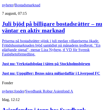
nyheter
/
Bostadsmarknad
7 augusti, 07:15
Juli bjöd på billigare bostadsrätter – nu
väntar en aktiv marknad
Priserna på bostadsrätter sjönk i juli medan villapriserna ökade.
Fritidshusmarknaden bjöd samtidigt på månadens tredbrott. "En
glädjande signal", menar Liza Nyberg, tf VD för Svensk
Fastighetsförmedling.
Just nu
:
Verkstadsbolag i täten på Stockholmsbörsen
Just nu
:
Uppgifter: Bezos nära miljardaffär i Liverpool FC
Fonder
nyheter
,
fonder
/
Swedbank Robur Asienfond A
Idag, 12:12