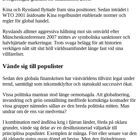
Kina och Ryssland flyttade fram sina positioner. Sedan inträdet i
WTO 2001 åsidosatte Kina regelbundet etablerade normer och
regler för global handel.
Rysslands alltmer aggressiva hållning mot sin omvärld efter
Münchenkonferensen 2007 möttes av symboliska sanktioner och
halvhjärtade markeringar. Trots svaga belägg för att historien
verkligen nått sitt slut höll världssamfundet länge fast vid sina
villfarelser.
Vände sig till populister
Sedan den globala finanskrisen har västvärldens tillväxt legat under
trend, samtidigt som inkomstklyftor och statsskuld successivt ökat.
Vissa politiska mantran stod länge oemotsagda. Att globalisering,
invandring och grön omställning medförde kortsiktiga kostnader för
vissa grupper nämndes sällan av den breda politiska mitten. Man
undrar om de ens var medvetna?
I kombination med ändlösa krig i fjärran länder, förda på oklara
grunder, vände sig delar av en desillusionerad väljarkår till
principlösa populister. Exemplen är många. Förr eller senare var den
då rådande status quon dömd att brytas. Men den förändringen