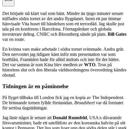
Det började stå klart vad som hänt. Mindre än tjugo minuter senare
träffades södra tornet av det andra flygplanet. Inom ett par timmar
hänvisade Vita huset till händelsen som ett terrordåd. Jag skulle just
tala på en konferens i Barcelona. Företagsledare och globala
investerare deltog. CNBC och Bloomberg sände på plats.
Bill Gates
var en route.
En kvinna vars make arbetade i södra tornet svimmade. Andra grät.
Den nervositet jag tidigare känt inför min presentation var som
bortblåst. Framtiden hade för alltid ändrats och inte för det bättre.
Det var samma år som Kina blev medlem av
WTO
. Tron på
historiens slut och den liberala världsordningens överordning kändes
ohotad.
Tidningen är en påminnelse
På flyget tillbaka till London fick jag en kopia av The Independent.
De brinnande tornen fyllde förstasidan.
Broadsheet
var då formatet
för seriösa dagstidningar.
Jag läste något år senare att
Donald Rumsfeld
, USA:s dåvarande
försvarsminister, hade ett satellitfoto av den koreanska halvön på sitt
kontor i Pentagon. Det ljus som lyser upp den södra delen står i stark