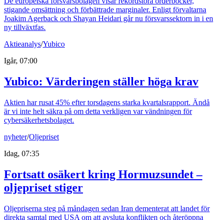
De europeiska försvarsbolagen visar rekordstora orderböcker,
stigande omsättning och förbättrade marginaler. Enligt förvaltarna
Joakim Agerback och Shayan Heidari går nu försvarssektorn in i en
ny tillväxtfas.
Aktieanalys
/
Yubico
Igår, 07:00
Yubico: Värderingen ställer höga krav
Aktien har rusat 45% efter torsdagens starka kvartalsrapport. Ändå
är vi inte helt säkra på om detta verkligen var vändningen för
cybersäkerhetsbolaget.
nyheter
/
Oljepriset
Idag, 07:35
Fortsatt osäkert kring Hormuzsundet –
oljepriset stiger
Oljepriserna steg på måndagen sedan Iran dementerat att landet för
direkta samtal med USA om att avsluta konflikten och återöppna