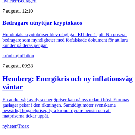
nyheter
/
Bedrägeri
7 augusti, 12:10
Bedragare utnyttjar kryptokaos
Hundratals kryptobörser blev olagliga i EU den 1 juli. Nu poserar
bedragare som myndigheter med förfalskade dokument för att lura
kunder på deras pengar.
krönika
/
Inflation
7 augusti, 09:38
Hemberg: Energikris och ny inflationsvåg
väntar
En andra våg av dyra energipriser kan nå oss redan i höst. Europas
gaslager pekar i den riktningen. Samtidigt möter svenskarna
besvärligt höga elpriser, fyra kronor dyrare bensin och att
matpriserna tickar uppåt.
nyheter
/
Troax