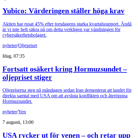
Yubico: Värderingen ställer höga krav
Aktien har rusat 45% efter torsdagens starka kvartalsrapport. Ändå
är vi inte helt säkra på om detta verkligen var vändningen för
cybersäkerhetsbolaget.
nyheter
/
Oljepriset
Idag, 07:35
Fortsatt osäkert kring Hormuzsundet –
oljepriset stiger
Oljepriserna steg på måndagen sedan Iran dementerat att landet för
direkta samtal med USA om att avsluta konflikten och återöppna
Hormuzsundet.
nyheter
/
Yen
7 augusti, 13:00
USA rycker ut för yenen – och retar upp