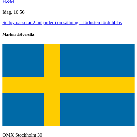
H&M
Idag, 10:56
Sellpy passerar 2 miljarder i omsättning – förlusten fördubblas
Marknadsöversikt
OMX Stockholm 30