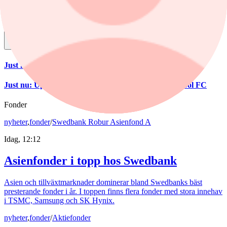
Dela
Just nu
:
Verkstadsbolag i täten på Stockholmsbörsen
Just nu
:
Uppgifter: Bezos nära miljardaffär i Liverpool FC
Fonder
nyheter
,
fonder
/
Swedbank Robur Asienfond A
Idag, 12:12
Asienfonder i topp hos Swedbank
Asien och tillväxtmarknader dominerar bland Swedbanks bäst
presterande fonder i år. I toppen finns flera fonder med stora innehav
i TSMC, Samsung och SK Hynix.
nyheter
,
fonder
/
Aktiefonder