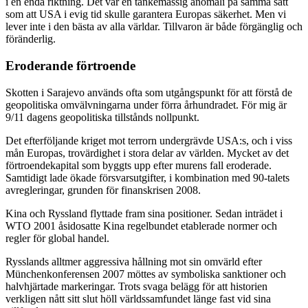
i en enda riktning. Det var en tankemässig anomali på samma sätt
som att USA i evig tid skulle garantera Europas säkerhet. Men vi
lever inte i den bästa av alla världar. Tillvaron är både förgänglig och
föränderlig.
Eroderande förtroende
Skotten i Sarajevo används ofta som utgångspunkt för att förstå de
geopolitiska omvälvningarna under förra århundradet. För mig är
9/11 dagens geopolitiska tillstånds nollpunkt.
Det efterföljande kriget mot terrorn undergrävde USA:s, och i viss
mån Europas, trovärdighet i stora delar av världen. Mycket av det
förtroendekapital som byggts upp efter murens fall eroderade.
Samtidigt lade ökade försvarsutgifter, i kombination med 90-talets
avregleringar, grunden för finanskrisen 2008.
Kina och Ryssland flyttade fram sina positioner. Sedan inträdet i
WTO 2001 åsidosatte Kina regelbundet etablerade normer och
regler för global handel.
Rysslands alltmer aggressiva hållning mot sin omvärld efter
Münchenkonferensen 2007 möttes av symboliska sanktioner och
halvhjärtade markeringar. Trots svaga belägg för att historien
verkligen nått sitt slut höll världssamfundet länge fast vid sina