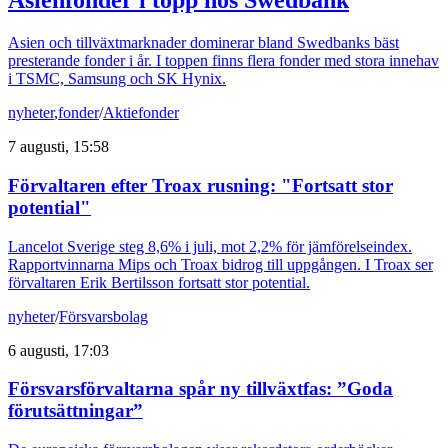
Asienfonder i topp hos Swedbank
Asien och tillväxtmarknader dominerar bland Swedbanks bäst
presterande fonder i år. I toppen finns flera fonder med stora innehav
i TSMC, Samsung och SK Hynix.
nyheter
,
fonder
/
Aktiefonder
7 augusti, 15:58
Förvaltaren efter Troax rusning: "Fortsatt stor
potential"
Lancelot Sverige steg 8,6% i juli, mot 2,2% för jämförelseindex.
Rapportvinnarna Mips och Troax bidrog till uppgången. I Troax ser
förvaltaren Erik Bertilsson fortsatt stor potential.
nyheter
/
Försvarsbolag
6 augusti, 17:03
Försvarsförvaltarna spår ny tillväxtfas: ”Goda
förutsättningar”