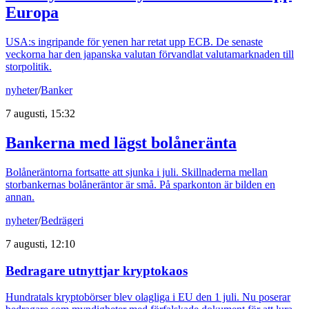
Europa
USA:s ingripande för yenen har retat upp ECB. De senaste
veckorna har den japanska valutan förvandlat valutamarknaden till
storpolitik.
nyheter
/
Banker
7 augusti, 15:32
Bankerna med lägst bolåneränta
Bolåneräntorna fortsatte att sjunka i juli. Skillnaderna mellan
storbankernas bolåneräntor är små. På sparkonton är bilden en
annan.
nyheter
/
Bedrägeri
7 augusti, 12:10
Bedragare utnyttjar kryptokaos
Hundratals kryptobörser blev olagliga i EU den 1 juli. Nu poserar