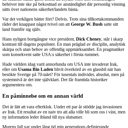
behöver inte ske på bekostnad av anständighet där personlig vinning
sätts över nationens säkerhet/landets bästa.
Var det verkligen bättre förr? Delvis. Trots sina tillkortakommanden
råder det knappast något tvivel om att
George W. Bush
satte sitt
land framför sig själv.
Hans nyligen bortgångne vice president,
Dick Cheney
, står i skarp
kontrast till dagens populister. En man präglad av disciplin, analytisk
skärpa och utan behov av offentlig uppmärksamhet. En pragmatiker
som konsekvent satte USA:s säkerhet i första rummet.
Hade världen idag varit annorlunda om USA inte invaderat Irak,
eller om
Usama Bin Laden
blivit överkörd av en glassbil när han
besökte Sverige på 70-talet? För tusentals individer, absolut, men på
systemnivå är det inte självklart. Det får framtida historiker
argumentera om.
En påminnelse om en annan värld
Det är lätt att vara efterklok. Under ett par år stödde jag invasionen
av Irak. Ett resultat av en naiv tro att alla ville bli som oss i väst, men
ny information leder ibland till nya slutsatser.
Murens fall var under lång tid min generations definierande