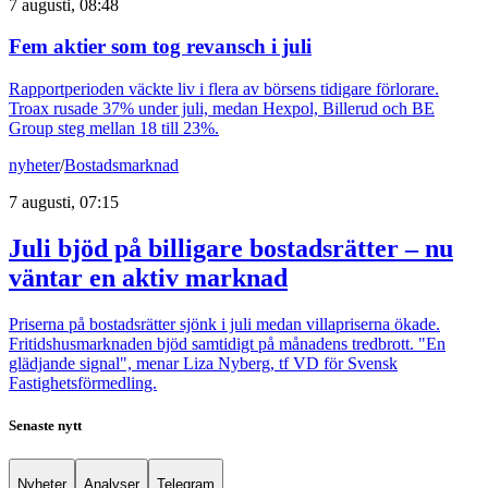
7 augusti, 08:48
Fem aktier som tog revansch i juli
Rapportperioden väckte liv i flera av börsens tidigare förlorare.
Troax rusade 37% under juli, medan Hexpol, Billerud och BE
Group steg mellan 18 till 23%.
nyheter
/
Bostadsmarknad
7 augusti, 07:15
Juli bjöd på billigare bostadsrätter – nu
väntar en aktiv marknad
Priserna på bostadsrätter sjönk i juli medan villapriserna ökade.
Fritidshusmarknaden bjöd samtidigt på månadens tredbrott. "En
glädjande signal", menar Liza Nyberg, tf VD för Svensk
Fastighetsförmedling.
Senaste nytt
Nyheter
Analyser
Telegram