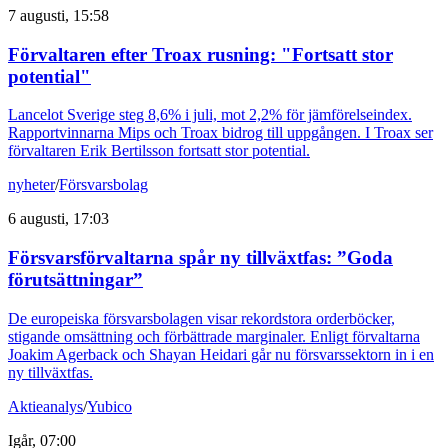
7 augusti, 15:58
Förvaltaren efter Troax rusning: "Fortsatt stor
potential"
Lancelot Sverige steg 8,6% i juli, mot 2,2% för jämförelseindex.
Rapportvinnarna Mips och Troax bidrog till uppgången. I Troax ser
förvaltaren Erik Bertilsson fortsatt stor potential.
nyheter
/
Försvarsbolag
6 augusti, 17:03
Försvarsförvaltarna spår ny tillväxtfas: ”Goda
förutsättningar”
De europeiska försvarsbolagen visar rekordstora orderböcker,
stigande omsättning och förbättrade marginaler. Enligt förvaltarna
Joakim Agerback och Shayan Heidari går nu försvarssektorn in i en
ny tillväxtfas.
Aktieanalys
/
Yubico
Igår, 07:00