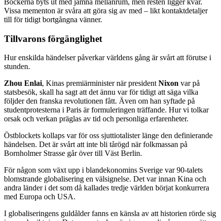
Böckerna byts ut med jämna mellanrum, men resten ligger kvar.
Vissa mementon är svåra att göra sig av med – likt kontaktdetaljer
till för tidigt bortgångna vänner.
Tillvarons förgänglighet
Hur enskilda händelser påverkar världens gång är svårt att förutse i
stunden.
Zhou Enlai
, Kinas premiärminister när president
Nixon
var på
statsbesök, skall ha sagt att det ännu var för tidigt att säga vilka
följder den franska revolutionen fått. Även om han syftade på
studentprotesterna i Paris är formuleringen träffande. Hur vi tolkar
orsak och verkan präglas av tid och personliga erfarenheter.
Östblockets kollaps var för oss sjuttiotalister länge den definierande
händelsen. Det är svårt att inte bli tårögd när folkmassan på
Bornholmer Strasse går över till Väst Berlin.
För någon som växt upp i blandekonomins Sverige var 90-talets
blomstrande globalisering en välsignelse. Det var innan Kina och
andra länder i det som då kallades tredje världen börjat konkurrera
med Europa och USA.
I globaliseringens guldålder fanns en känsla av att historien rörde sig