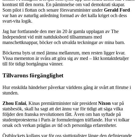
kontrast till den norra. En påminnelse om vad demokrati skapar.
Som pilot i flottan och senare försvarsminister under
Gerald Ford
var han av naturlig anledning formad av det kalla kriget och dess
svart-vita logik.
Jag har fortfarande den mer än 20 år gamla upplagan av The
Independent vid mitt nattduksbord tillsammans med
manschettknappar, böcker och utvalda teckningar av mina barn.
Böckerna byts ut med jämna mellanrum, men resten ligger kvar.
Vissa mementon är svåra att göra sig av med – likt kontaktdetaljer
till för tidigt bortgångna vänner.
Tillvarons förgänglighet
Hur enskilda händelser påverkar världens gång är svårt att förutse i
stunden.
Zhou Enlai
, Kinas premiärminister när president
Nixon
var på
statsbesök, skall ha sagt att det ännu var för tidigt att säga vilka
följder den franska revolutionen fått. Även om han syftade på
studentprotesterna i Paris är formuleringen träffande. Hur vi tolkar
orsak och verkan präglas av tid och personliga erfarenheter.
Östblockets kollaps var för oss sjuttiotalister länge den definierande