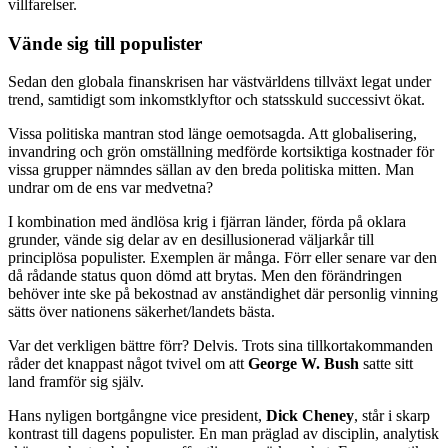
villfarelser.
Vände sig till populister
Sedan den globala finanskrisen har västvärldens tillväxt legat under
trend, samtidigt som inkomstklyftor och statsskuld successivt ökat.
Vissa politiska mantran stod länge oemotsagda. Att globalisering,
invandring och grön omställning medförde kortsiktiga kostnader för
vissa grupper nämndes sällan av den breda politiska mitten. Man
undrar om de ens var medvetna?
I kombination med ändlösa krig i fjärran länder, förda på oklara
grunder, vände sig delar av en desillusionerad väljarkår till
principlösa populister. Exemplen är många. Förr eller senare var den
då rådande status quon dömd att brytas. Men den förändringen
behöver inte ske på bekostnad av anständighet där personlig vinning
sätts över nationens säkerhet/landets bästa.
Var det verkligen bättre förr? Delvis. Trots sina tillkortakommanden
råder det knappast något tvivel om att
George W. Bush
satte sitt
land framför sig själv.
Hans nyligen bortgångne vice president,
Dick Cheney
, står i skarp
kontrast till dagens populister. En man präglad av disciplin, analytisk