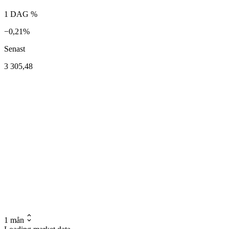
1 DAG %
−0,21%
Senast
3 305,48
1 mån