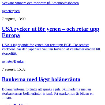
Veckans vinnare och förlorare på Stockholmsbörsen
nyheter
/
Yen
7 augusti, 13:00
USA rycker ut för yenen – och retar upp
Europa
USA:s ingripande för yenen har retat upp ECB. De senaste
veckorna har den japanska valutan förvandlat valutamarknaden till
storpolitik.
nyheter
/
Banker
7 augusti, 15:32
Bankerna med lägst bolåneränta
Bolåneräntorna fortsatte att sjunka i juli. Skillnaderna mellan
storbankernas bolåneräntor är små. På sparkonton är bilden en
annan.