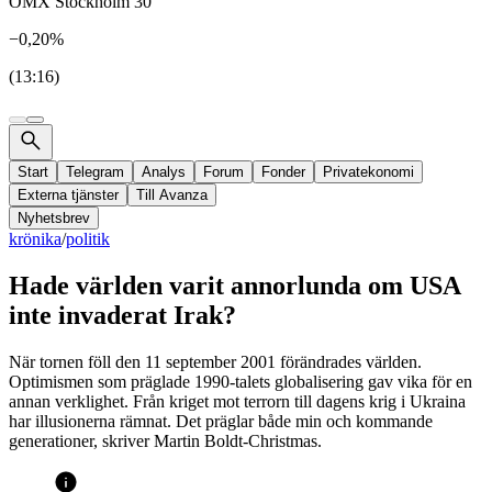
OMX Stockholm 30
−0,20%
(13:16)
Start
Telegram
Analys
Forum
Fonder
Privatekonomi
Externa tjänster
Till Avanza
Nyhetsbrev
krönika
/
politik
Hade världen varit annorlunda om USA
inte invaderat Irak?
När tornen föll den 11 september 2001 förändrades världen.
Optimismen som präglade 1990-talets globalisering gav vika för en
annan verklighet. Från kriget mot terrorn till dagens krig i Ukraina
har illusionerna rämnat. Det präglar både min och kommande
generationer, skriver Martin Boldt-Christmas.