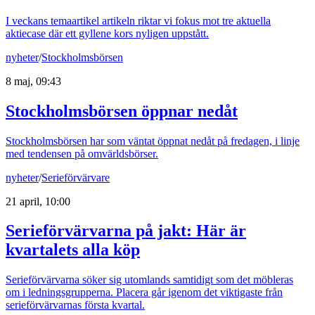
I veckans temaartikel artikeln riktar vi fokus mot tre aktuella
aktiecase där ett gyllene kors nyligen uppstått.
nyheter
/
Stockholmsbörsen
8 maj, 09:43
Stockholmsbörsen öppnar nedåt
Stockholmsbörsen har som väntat öppnat nedåt på fredagen, i linje
med tendensen på omvärldsbörser.
nyheter
/
Serieförvärvare
21 april, 10:00
Serieförvärvarna på jakt: Här är
kvartalets alla köp
Serieförvärvarna söker sig utomlands samtidigt som det möbleras
om i ledningsgrupperna. Placera går igenom det viktigaste från
serieförvärvarnas första kvartal.