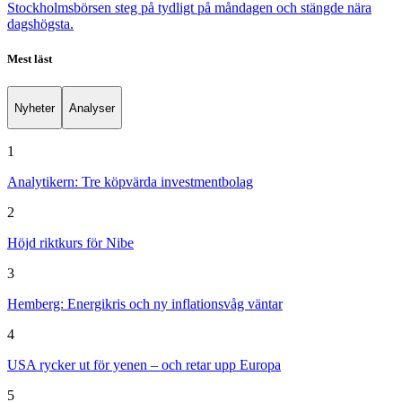
Stockholmsbörsen steg på tydligt på måndagen och stängde nära
dagshögsta.
Mest läst
Nyheter
Analyser
1
Analytikern: Tre köpvärda investmentbolag
2
Höjd riktkurs för Nibe
3
Hemberg: Energikris och ny inflationsvåg väntar
4
USA rycker ut för yenen – och retar upp Europa
5