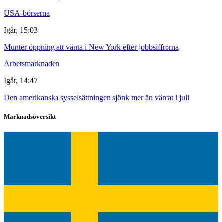
USA-börserna
Igår, 15:03
Munter öppning att vänta i New York efter jobbsiffrorna
Arbetsmarknaden
Igår, 14:47
Den amerikanska sysselsättningen sjönk mer än väntat i juli
Marknadsöversikt