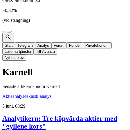
OMX Stockholm 30
−0,32%
(vid stängning)
Start
Telegram
Analys
Forum
Fonder
Privatekonomi
Externa tjänster
Till Avanza
Nyhetsbrev
Karnell
Senaste artiklarna inom
Karnell
Aktieanalys
/
teknisk-analys
5 juni, 08:29
Analytikern: Tre köpvärda aktier med
"gyllene kors"