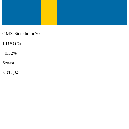
OMX Stockholm 30
1 DAG %
−0,32%
Senast
3 312,34