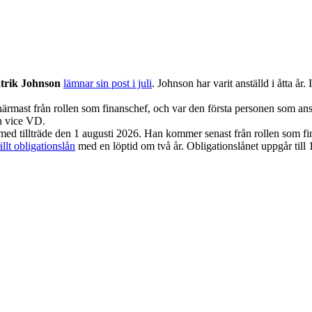
trik Johnson
lämnar sin post i juli
. Johnson har varit anställd i åtta å
rmast från rollen som finanschef, och var den första personen som an
ln vice VD.
 med tillträde den 1 augusti 2026. Han kommer senast från rollen som f
ällt obligationslån
med en löptid om två år.
Obligationslånet uppgår til