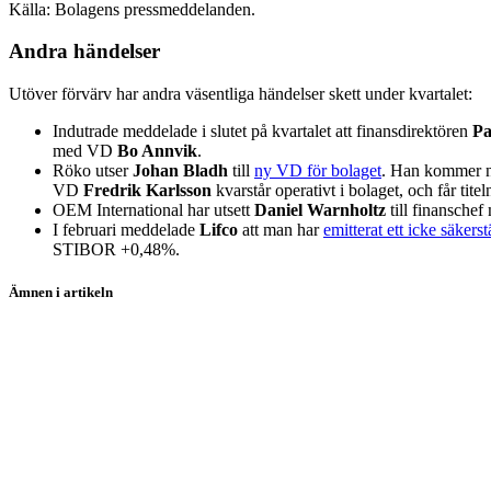
Källa: Bolagens pressmeddelanden.
Andra händelser
Utöver förvärv har andra väsentliga händelser skett under kvartalet:
Indutrade meddelade i slutet på kvartalet att finansdirektören
Pa
med VD
Bo Annvik
.
Röko utser
Johan Bladh
till
ny VD för bolaget
. Han kommer nä
VD
Fredrik Karlsson
kvarstår operativt i bolaget, och får tite
OEM International har utsett
Daniel Warnholtz
till finanschef
I februari meddelade
Lifco
att man
har
emitterat ett icke säkerst
STIBOR +0,48%.
Ämnen i artikeln
Serieförvärvare
Addtech
Addlife
Indutrade
Lagercrantz