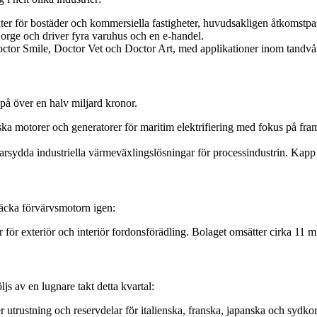
kter för bostäder och kommersiella fastigheter, huvudsakligen åtkomstpa
Norge och driver fyra varuhus och en e-handel.
octor Smile, Doctor Vet och Doctor Art, med applikationer inom tandvår
å över en halv miljard kronor.
riska motorer och generatorer för maritim elektrifiering med fokus på 
arsydda industriella värmeväxlingslösningar för processindustrin. Kap
väcka förvärvsmotorn igen:
ar för exteriör och interiör fordonsförädling. Bolaget omsätter cirka 11 
ljs av en lugnare takt detta kvartal:
 utrustning och reservdelar för italienska, franska, japanska och sydkor