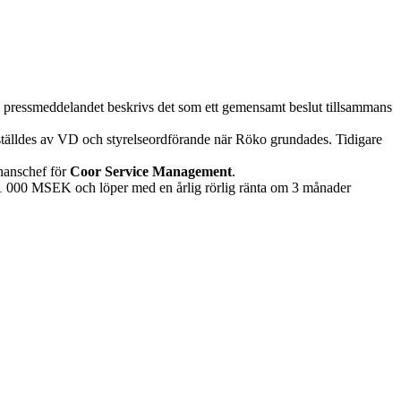
r. I pressmeddelandet beskrivs det som ett gemensamt beslut tillsammans
ställdes av VD och styrelseordförande när Röko grundades. Tidigare
inanschef för
Coor Service Management
.
l 1 000 MSEK och löper med en årlig rörlig ränta om 3 månader