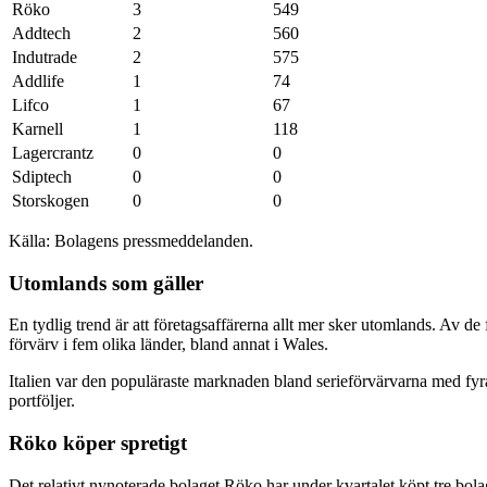
Röko
3
549
Addtech
2
560
Indutrade
2
575
Addlife
1
74
Lifco
1
67
Karnell
1
118
Lagercrantz
0
0
Sdiptech
0
0
Storskogen
0
0
Källa: Bolagens pressmeddelanden.
Utomlands som gäller
En tydlig trend är att företagsaffärerna allt mer sker utomlands. Av 
förvärv i fem olika länder, bland annat i Wales.
Italien var den populäraste marknaden bland serieförvärvarna med fyra tr
portföljer.
Röko köper spretigt
Det relativt nynoterade bolaget Röko har under kvartalet köpt tre bolag 