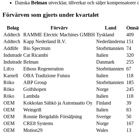
Danska
Belman
utvecklar, tillverkar och säljer kompensatorer o
Förvärven som gjorts under kvartalet
Bolag
Förvärv
Land
Omsät
Addtech
RAMME Electric Machines GMBH
Tyskland
409
Addtech
Kapp Nederland B.V.
Nederländerna
151
Addlife
Bio Spectrum
Storbritannien
74
Indutrade
Cat Ricambi
Italien
320
Indutrade
Belman
Danmark
255
Lifco
Ethoss Regeneration
Storbritannien
67
Karnell
OBA Tradizione Futura
Italien
118
Röko
ABP Group
Storbritannien
185
Röko
Golfshopen
Norge
245
Röko
Lambda
Italien
118
OEM
Kokkolan Sähkö ja Automaatio Oy
Finland
39
OEM
Weingrill
Italien
83
OEM
Ronnie Bergdahls Försäljning
Sverige
50
OEM
CRE8 Systems
Norge
167
OEM
Motion29
Wales
13