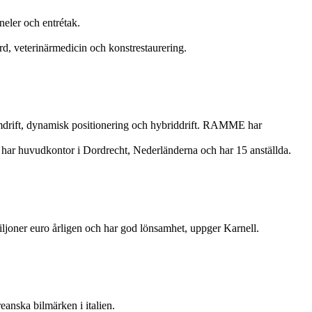
neler och entrétak.
d, veterinärmedicin och konstrestaurering.
framdrift, dynamisk positionering och hybriddrift. RAMME har
p har huvudkontor i Dordrecht, Nederländerna och har 15 anställda.
miljoner euro årligen och har god lönsamhet, uppger Karnell.
eanska bilmärken i italien.