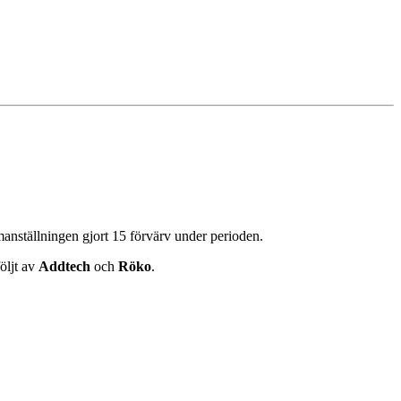
manställningen gjort 15 förvärv under perioden.
öljt av
Addtech
och
Röko
.