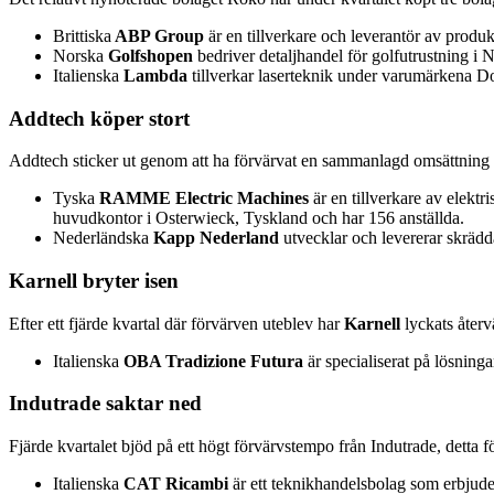
Brittiska
ABP Group
är en tillverkare och leverantör av produ
Norska
Golfshopen
bedriver detaljhandel för golfutrustning i 
Italienska
Lambda
tillverkar laserteknik under varumärkena D
Addtech köper stort
Addtech sticker ut genom att ha förvärvat en sammanlagd omsättning p
Tyska
RAMME Electric Machines
är en tillverkare av elekt
huvudkontor i Osterwieck, Tyskland och har 156 anställda.
Nederländska
Kapp
Nederland
utvecklar och levererar skrädd
Karnell bryter isen
Efter ett fjärde kvartal där förvärven uteblev har
Karnell
lyckats åter
Italienska
OBA Tradizione Futura
är specialiserat på lösning
Indutrade saktar ned
Fjärde kvartalet bjöd på ett högt förvärvstempo från Indutrade, detta fö
Italienska
CAT Ricambi
är ett teknikhandelsbolag som erbjuder