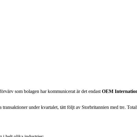
de förvärv som bolagen har kommunicerat är det endast
OEM Internatio
ansaktioner under kvartalet, tätt följt av Storbritannien med tre. Totalt 
i helt olika industrier: