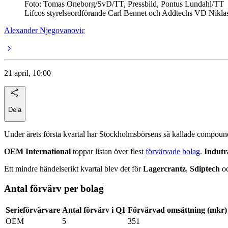
Foto: Tomas Oneborg/SvD/TT, Pressbild, Pontus Lundahl/TT
Lifcos styrelseordförande Carl Bennet och Addtechs VD Nikla
Alexander Njegovanovic
21 april, 10:00
Dela
Under årets första kvartal har Stockholmsbörsens så kallade compound
OEM International
toppar listan över flest
förvärvade bolag
.
Indutr
Ett mindre händelserikt kvartal blev det för
Lagercrantz
,
Sdiptech
o
Antal förvärv per bolag
Serieförvärvare
Antal förvärv i Q1
Förvärvad omsättning (mkr)
OEM
5
351