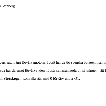
s Stenberg
ers satt igång förvärvsmotorn. Totalt har de tio svenska bolagen i sam
ade
har däremot förvärvat den högsta sammanlagda omsättningen, tätt f
ch
Storskogen
, som alla står med 0 förvärv under Q1.