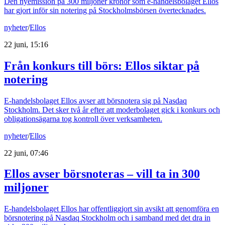
Den nyemission på 300 miljoner kronor som e-handelsbolaget Ellos
har gjort inför sin notering på Stockholmsbörsen övertecknades.
nyheter
/
Ellos
22 juni, 15:16
Från konkurs till börs: Ellos siktar på
notering
E-handelsbolaget Ellos avser att börsnotera sig på Nasdaq
Stockholm. Det sker två år efter att moderbolaget gick i konkurs och
obligationsägarna tog kontroll över verksamheten.
nyheter
/
Ellos
22 juni, 07:46
Ellos avser börsnoteras – vill ta in 300
miljoner
E-handelsbolaget Ellos har offentliggjort sin avsikt att genomföra en
börsnotering på Nasdaq Stockholm och i samband med det dra in