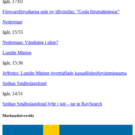
Igår, 17:03
Försvarsförvaltarna spår ny tillväxtfas: ”Goda förutsättningar”
Nederman
Igår, 15:55
Nederman: Vändning i sikte?
Lundin Mining
Igår, 15:36
Jefferies: Lundin Mining överträffade kassaflödesförväntningarna
Spiltan Småbolagsfond
Igår, 14:51
Spiltan Småbolagsfond lyfte i juli – tar in RaySearch
Marknadsöversikt