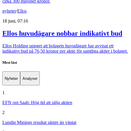
cirka 300 miljoner kronor.
nyheter
/
Ellos
18 juni, 07:16
Ellos huvudägare nobbar indikativt bud
Ellos Holding uppger att bolagets huvudägare har avvisat ett
indikativt bud på 76,50 kronor per aktie för samtliga aktier i bolaget.
Mest läst
Nyheter
Analyser
1
EFN om Saab: Hög tid att sälja aktien
2
Lundin Minings resultat sämre än väntat