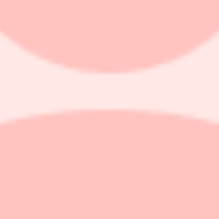
r gjort inför sin notering på Stockholmsbörsen övertecknades.
onella investerare i Sverige och i vissa utländska jurisdiktioner samt bl