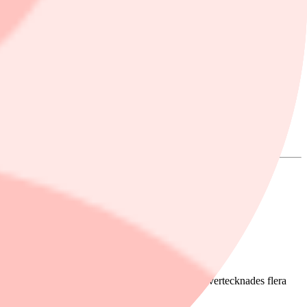
and allmänheten i Sverige och Norge. Erbjudandet övertecknades flera