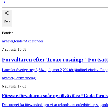
Dela
Fonder
nyheter
,
fonder
/
Aktiefonder
7 augusti, 15:58
Förvaltaren efter Troax rusning: "Fortsatt
Lancelot Sverige steg 8,6% i juli, mot 2,2% för jämförelseindex. Rappo
nyheter
/
Försvarsbolag
6 augusti, 17:03
Försvarsförvaltarna spår ny tillväxtfas: ”Goda förut
De europeiska försvarsbolagen visar rekordstora orderböcker, stigande