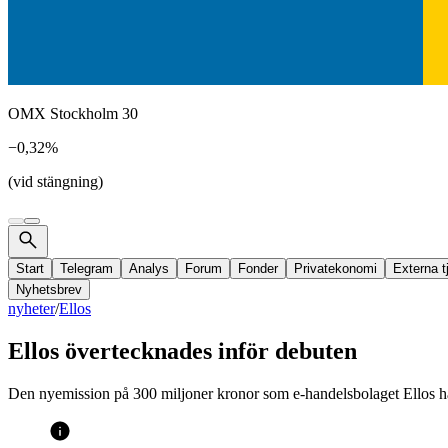
OMX Stockholm 30
−0,32%
(vid stängning)
Start
Telegram
Analys
Forum
Fonder
Privatekonomi
Externa t
Nyhetsbrev
nyheter
/
Ellos
Ellos övertecknades inför debuten
Den nyemission på 300 miljoner kronor som e-handelsbolaget Ellos ha