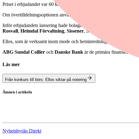
Priset i erbjudandet var 60 kronor per aktie, vilket värderade bolaget ti
Om övertilldelningsoptionen används fullt ut kommer erbjudandet att u
Inför erbjudandets lansering hade bolaget fått teckningsåtaganden på 
Rosvall
,
Heimdal Förvaltning
,
Sissener
,
Storm Bond Fund
och
T
Ellos, som är verksamt inom mode och heminredning, har onlinebutik
ABG Sundal Collier
och
Danske Bank
är de primära finansiella rå
Läs mer
Från konkurs till börs: Ellos siktar på notering
Ämnen i artikeln
Ellos
Nyemission
Nyhetsbyrån Direkt