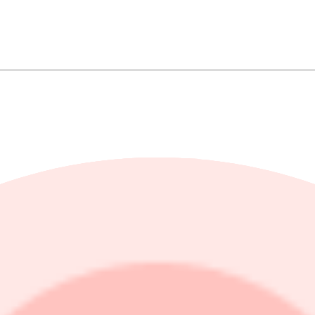
onella investerare i Sverige och i vissa utländska jurisdiktioner samt bl
ll 1.185 miljoner kronor före kapitaltillskottet.
ppgå till 345 miljoner kronor.
motsvarande 59 procent av erbjudandebeloppet om övertilldelningsoptione
inden Holding
.