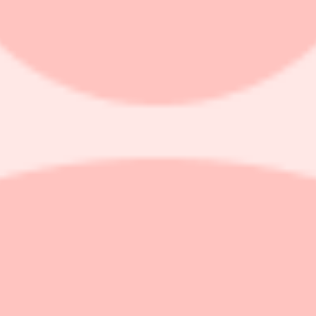
utral
 köp