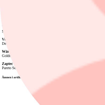
Orrön Energy
SB1 Markets höjer till köp (neutral), upprepar riktkurs 7 kronor
Truecaller
Deutsche Bank höjer till köp (behåll), riktkurs 15 kronor (21)
Vestas
Santander sänker riktkursen till 180 danska kronor (185), upprepar ne
Volvo
Deutsche Bank höjer riktkursen till 321 kronor (290), upprepar behåll
Wärtsilä
Goldman Sachs höjer riktkursen till 26,30 euro (23,10), upprepar sälj
Zaptec
Pareto Securities höjer riktkursen till 35 norska kronor (32), upprepar
Ämnen i artikeln
Aktierekommendationer
Investor
Volvo