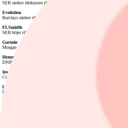
SEB sänker riktkursen till 112 kronor (117), upprepar behåll
Evolution
Barclays sänker riktkursen till 560 kronor (575), upprepar undervikt
FLSmidth
SEB höjer riktkursen till 635 danska kronor (570), upprepar köp
Garmin
Morgan Stanley höjer till jämvikt (undervikt)
Hemnet
DNB Carnegie sänker riktkursen till 254 kronor (365), upprepar köp
Investor
Citigroup höjer riktkursen till 310 kronor (300), upprepar sälj
Lundbergs
DNB Carnegie höjer riktkursen till 575 kronor (540), upprepar behåll
Momentum Group
Pareto Securities sänker riktkursen till 170 kronor (180), upprepar kö
Orkla
UBS höjer riktkursen till 130 norska kronor (117), upprepar neutral