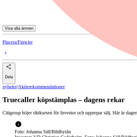
Lundbergföretagen
Hemnet
Visa alla ämnen
Placera/Finwire
Dela
nyheter
/
Aktierekommendationer
Truecaller köpstämplas – dagens rekar
Citigroup höjer riktkursen för Investor och upprepar sälj. Här är dag
Foto: Johanna Säll/Bildbyrån