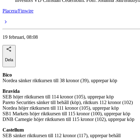
Investors VD Christian Cederholm. Foto: Johanna Säll/Bildbyr
Placera/Finwire
19 februari, 08:08
Dela
Bico
Nordea sänker riktkursen till 38 kronor (39), upprepar köp
Bravida
SEB höjer riktkursen till 114 kronor (105), upprepar köp
Pareto Securities sänker till behåll (köp), riktkurs 112 kronor (102)
Nordea höjer riktkursen till 111 kronor (105), upprepar köp
SB1 Markets höjer riktkursen till 115 kronor (100), upprepar köp
DNB Carnegie höjer riktkursen till 115 kronor (102), upprepar köp
Castellum
SEB sänker riktkursen till 112 kronor (117), upprepar behåll