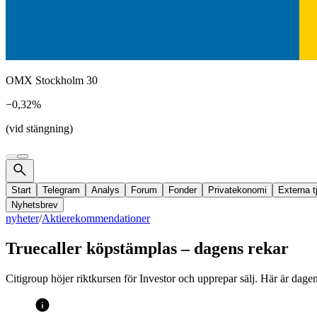
OMX Stockholm 30
−0,32%
(vid stängning)
Start
Telegram
Analys
Forum
Fonder
Privatekonomi
Externa t
Nyhetsbrev
nyheter
/
Aktierekommendationer
Truecaller köpstämplas – dagens rekar
Citigroup höjer riktkursen för Investor och upprepar sälj. Här är dag