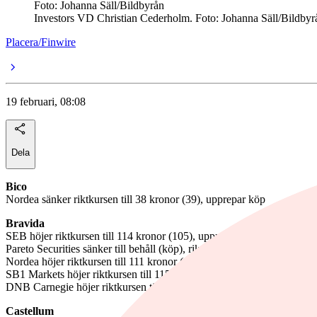
Foto: Johanna Säll/Bildbyrån
Investors VD Christian Cederholm. Foto: Johanna Säll/Bildbyr
Placera/Finwire
19 februari, 08:08
Dela
Bico
Nordea sänker riktkursen till 38 kronor (39), upprepar köp
Bravida
SEB höjer riktkursen till 114 kronor (105), upprepar köp
Pareto Securities sänker till behåll (köp), riktkurs 112 kronor (102)
Nordea höjer riktkursen till 111 kronor (105), upprepar köp
SB1 Markets höjer riktkursen till 115 kronor (100), upprepar köp
DNB Carnegie höjer riktkursen till 115 kronor (102), upprepar köp
Castellum