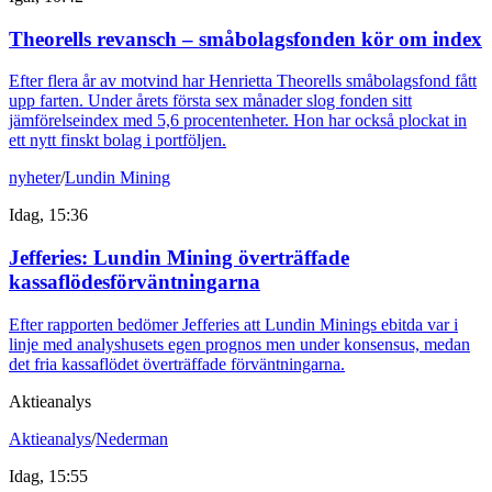
Theorells revansch – småbolagsfonden kör om index
Efter flera år av motvind har Henrietta Theorells småbolagsfond fått
upp farten. Under årets första sex månader slog fonden sitt
jämförelseindex med 5,6 procentenheter. Hon har också plockat in
ett nytt finskt bolag i portföljen.
nyheter
/
Lundin Mining
Idag, 15:36
Jefferies: Lundin Mining överträffade
kassaflödesförväntningarna
Efter rapporten bedömer Jefferies att Lundin Minings ebitda var i
linje med analyshusets egen prognos men under konsensus, medan
det fria kassaflödet överträffade förväntningarna.
Aktieanalys
Aktieanalys
/
Nederman
Idag, 15:55