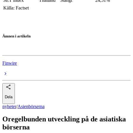
SET Index
Thailand
Stängt
24,51%
Källa: Factset
Ämnen i artikeln
Asienbörserna
Finwire
Dela
nyheter
/
Asienbörserna
Oregelbunden utveckling på de asiatiska
börserna