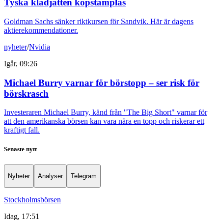
Tyska klädjätten köpstämplas
Goldman Sachs sänker riktkursen för Sandvik. Här är dagens
aktierekommendationer.
nyheter
/
Nvidia
Igår, 09:26
Michael Burry varnar för börstopp – ser risk för
börskrasch
Investeraren Michael Burry, känd från "The Big Short" varnar för
att den amerikanska börsen kan vara nära en topp och riskerar ett
kraftigt fall.
Senaste nytt
Nyheter
Analyser
Telegram
Stockholmsbörsen
Idag, 17:51