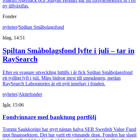
Joakim Agerback och Shayan Heidari går nu försvarssektorn in i en
ny tillväxtfas.
Fonder
nyheter
/
Spiltan Småbolagsfond
Idag, 14:51
Spiltan Småbolagsfond lyfte i juli – tar in
RaySearch
Efter en svagare utveckling hittills i år fick Spiltan Småbolagsfond
ett tydligt lyft i juli. Mips bidrog mest till uppgången, medan
RaySearch Laboratories är ett nytt innehav i fonden.
nyheter
/
Aktiefonder
Igår, 15:06
Fondvinnare med banktung portfölj
Tommi Saukkoriipi har styrt nästan halva SEB Swedish Value Fund
mot finanssektorn. Det har varit ett vinnande drag. Fonden har slagit