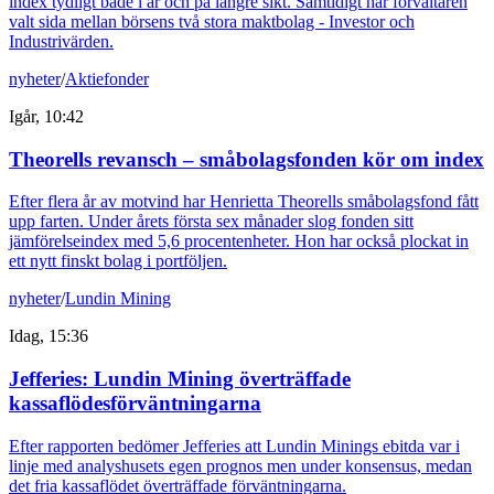
index tydligt både i år och på längre sikt. Samtidigt har förvaltaren
valt sida mellan börsens två stora maktbolag - Investor och
Industrivärden.
nyheter
/
Aktiefonder
Igår, 10:42
Theorells revansch – småbolagsfonden kör om index
Efter flera år av motvind har Henrietta Theorells småbolagsfond fått
upp farten. Under årets första sex månader slog fonden sitt
jämförelseindex med 5,6 procentenheter. Hon har också plockat in
ett nytt finskt bolag i portföljen.
nyheter
/
Lundin Mining
Idag, 15:36
Jefferies: Lundin Mining överträffade
kassaflödesförväntningarna
Efter rapporten bedömer Jefferies att Lundin Minings ebitda var i
linje med analyshusets egen prognos men under konsensus, medan
det fria kassaflödet överträffade förväntningarna.