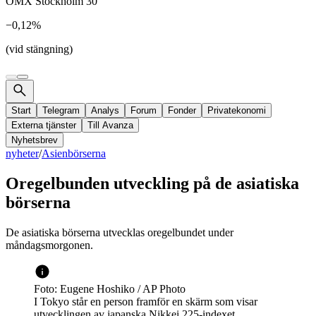
OMX Stockholm 30
−0,12%
(vid stängning)
Start
Telegram
Analys
Forum
Fonder
Privatekonomi
Externa tjänster
Till Avanza
Nyhetsbrev
nyheter
/
Asienbörserna
Oregelbunden utveckling på de asiatiska
börserna
De asiatiska börserna utvecklas oregelbundet under
måndagsmorgonen.
Foto: Eugene Hoshiko / AP Photo
I Tokyo står en person framför en skärm som visar
utvecklingen av japanska Nikkei 225-indexet.