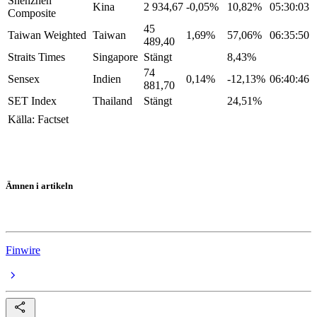
Shenzhen
Kina
2 934,67
-0,05%
10,82%
05:30:03
Composite
45
Taiwan Weighted
Taiwan
1,69%
57,06%
06:35:50
489,40
Straits Times
Singapore
Stängt
8,43%
74
Sensex
Indien
0,14%
-12,13%
06:40:46
881,70
SET Index
Thailand
Stängt
24,51%
Källa: Factset
Ämnen i artikeln
Asienbörserna
Finwire