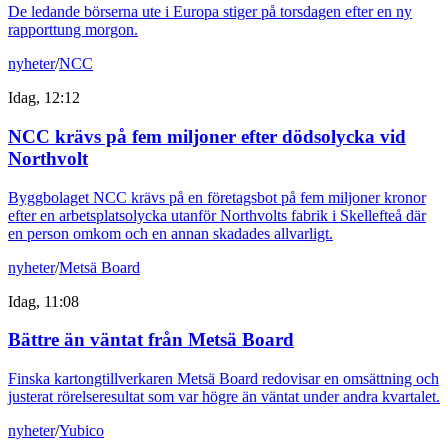
De ledande börserna ute i Europa stiger på torsdagen efter en ny
rapporttung morgon.
nyheter
/
NCC
Idag, 12:12
NCC krävs på fem miljoner efter dödsolycka vid
Northvolt
Byggbolaget NCC krävs på en företagsbot på fem miljoner kronor
efter en arbetsplatsolycka utanför Northvolts fabrik i Skellefteå där
en person omkom och en annan skadades allvarligt.
nyheter
/
Metsä Board
Idag, 11:08
Bättre än väntat från Metsä Board
Finska kartongtillverkaren Metsä Board redovisar en omsättning och
justerat rörelseresultat som var högre än väntat under andra kvartalet.
nyheter
/
Yubico