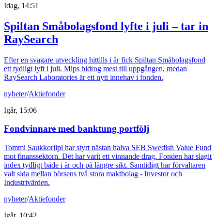
Idag, 14:51
Spiltan Småbolagsfond lyfte i juli – tar in
RaySearch
Efter en svagare utveckling hittills i år fick Spiltan Småbolagsfond
ett tydligt lyft i juli. Mips bidrog mest till uppgången, medan
RaySearch Laboratories är ett nytt innehav i fonden.
nyheter
/
Aktiefonder
Igår, 15:06
Fondvinnare med banktung portfölj
Tommi Saukkoriipi har styrt nästan halva SEB Swedish Value Fund
mot finanssektorn. Det har varit ett vinnande drag. Fonden har slagit
index tydligt både i år och på längre sikt. Samtidigt har förvaltaren
valt sida mellan börsens två stora maktbolag - Investor och
Industrivärden.
nyheter
/
Aktiefonder
Igår, 10:42