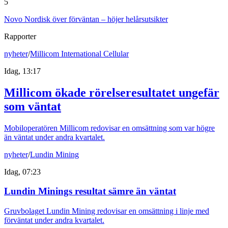
5
Novo Nordisk över förväntan – höjer helårsutsikter
Rapporter
nyheter
/
Millicom International Cellular
Idag, 13:17
Millicom ökade rörelseresultatet ungefär
som väntat
Mobiloperatören Millicom redovisar en omsättning som var högre
än väntat under andra kvartalet.
nyheter
/
Lundin Mining
Idag, 07:23
Lundin Minings resultat sämre än väntat
Gruvbolaget Lundin Mining redovisar en omsättning i linje med
förväntat under andra kvartalet.