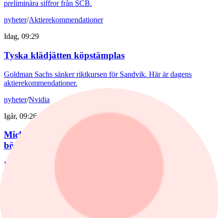
preliminära siffror från SCB.
nyheter
/
Aktierekommendationer
Idag, 09:29
Tyska klädjätten köpstämplas
Goldman Sachs sänker riktkursen för Sandvik. Här är dagens
aktierekommendationer.
nyheter
/
Nvidia
Igår, 09:26
Michael Burry varnar för börstopp – ser risk för
börskrasch
Investeraren Michael Burry, känd från "The Big Short" varnar för
att den amerikanska börsen kan vara nära en topp och riskerar ett
kraftigt fall.
nyheter
/
Stockholmsbörsen
Idag, 17:51