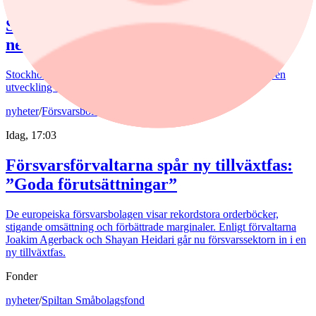
Stockholmsbörsen avslutade dagen svagt
ned
Stockholmsbörsen avslutade torsdagen omkring oförändrat i en
utveckling som speglades av ledande Europabörser.
nyheter
/
Försvarsbolag
Idag, 17:03
Försvarsförvaltarna spår ny tillväxtfas:
”Goda förutsättningar”
De europeiska försvarsbolagen visar rekordstora orderböcker,
stigande omsättning och förbättrade marginaler. Enligt förvaltarna
Joakim Agerback och Shayan Heidari går nu försvarssektorn in i en
ny tillväxtfas.
Fonder
nyheter
/
Spiltan Småbolagsfond