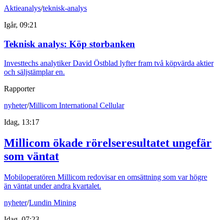
Aktieanalys
/
teknisk-analys
Igår, 09:21
Teknisk analys: Köp storbanken
Investtechs analytiker David Östblad lyfter fram två köpvärda aktier
och säljstämplar en.
Rapporter
nyheter
/
Millicom International Cellular
Idag, 13:17
Millicom ökade rörelseresultatet ungefär
som väntat
Mobiloperatören Millicom redovisar en omsättning som var högre
än väntat under andra kvartalet.
nyheter
/
Lundin Mining
Idag, 07:23