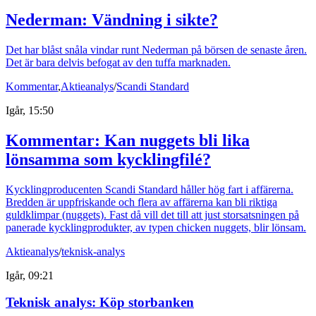
Nederman: Vändning i sikte?
Det har blåst snåla vindar runt Nederman på börsen de senaste åren.
Det är bara delvis befogat av den tuffa marknaden.
Kommentar
,
Aktieanalys
/
Scandi Standard
Igår, 15:50
Kommentar: Kan nuggets bli lika
lönsamma som kycklingfilé?
Kycklingproducenten Scandi Standard håller hög fart i affärerna.
Bredden är uppfriskande och flera av affärerna kan bli riktiga
guldklimpar (nuggets). Fast då vill det till att just storsatsningen på
panerade kycklingprodukter, av typen chicken nuggets, blir lönsam.
Aktieanalys
/
teknisk-analys
Igår, 09:21
Teknisk analys: Köp storbanken