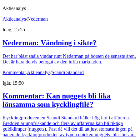
Aktieanalys
Aktieanalys
/
Nederman
Idag, 15:55
Nederman: Vändning i sikte?
Det har blåst snåla vindar runt Nederman på börsen de senaste åren.
Det är bara delvis befogat av den tuffa marknaden.
Kommentar
,
Aktieanalys
/
Scandi Standard
Igår, 15:50
Kommentar: Kan nuggets bli lika
lönsamma som kycklingfilé?
Kycklingproducenten Scandi Standard håller hög fart i affärerna.
Bredden är uppfriskande och flera av affärerna kan bli riktiga
guldklimpar (nuggets). Fast då vill det till att just storsatsningen på
panerade kycklingprodukter, av typen chicken nuggets, blir lönsam.