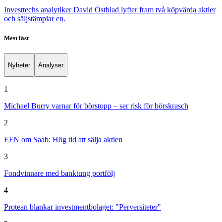
Investtechs analytiker David Östblad lyfter fram två köpvärda aktier
och säljstämplar en.
Mest läst
Nyheter
Analyser
1
Michael Burry varnar för börstopp – ser risk för börskrasch
2
EFN om Saab: Hög tid att sälja aktien
3
Fondvinnare med banktung portfölj
4
Protean blankar investmentbolaget: "Perversiteter"