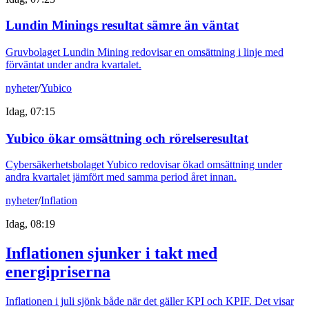
Lundin Minings resultat sämre än väntat
Gruvbolaget Lundin Mining redovisar en omsättning i linje med
förväntat under andra kvartalet.
nyheter
/
Yubico
Idag, 07:15
Yubico ökar omsättning och rörelseresultat
Cybersäkerhetsbolaget Yubico redovisar ökad omsättning under
andra kvartalet jämfört med samma period året innan.
nyheter
/
Inflation
Idag, 08:19
Inflationen sjunker i takt med
energipriserna
Inflationen i juli sjönk både när det gäller KPI och KPIF. Det visar