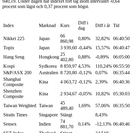
940,19. Under dagen har indexet rört sig inom intervallet -0,64
procent som lägst och 0,37 procent som högst.
Diff i
Index
Marknad
Kurs
Diff i år
Tid
dag
66
Nikkei 225
Japan
0,80%
32,82%
06:40:50
860,98
Topix
Japan
3 939,60
-0,44%
15,57%
06:40:47
25
Hang Seng
Hongkong
0,88%
-0,89%
06:05:00
402,80
Kospi
Sydkorea
8 859,97
4,53%
110,24%
06:55:50
S&P/ASX 200
Australien
8 720,80
-0,12%
0,07%
06:35:44
Shanghai
Kina
4 063,72
-0,12%
2,39%
06:40:36
Composite
Shenzhen
Kina
2 934,67
-0,05%
10,82%
05:30:03
Composite
45
Taiwan Weighted
Taiwan
1,69%
57,06%
06:35:50
489,40
Straits Times
Singapore
Stängt
8,43%
74
Sensex
Indien
0,14%
-12,13%
06:40:46
881,70