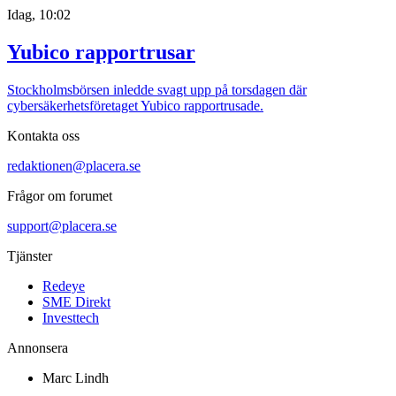
Idag, 10:02
Yubico rapportrusar
Stockholmsbörsen inledde svagt upp på torsdagen där
cybersäkerhetsföretaget Yubico rapportrusade.
Kontakta oss
redaktionen@placera.se
Frågor om forumet
support@placera.se
Tjänster
Redeye
SME Direkt
Investtech
Annonsera
Marc Lindh