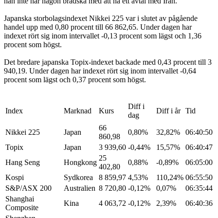
han inte har någon brådska med att nå ett avtal med Iran.
Japanska storbolagsindexet Nikkei 225 var i slutet av pågående
handel upp med 0,80 procent till 66 862,65. Under dagen har
indexet rört sig inom intervallet -0,13 procent som lägst och 1,36
procent som högst.
Det bredare japanska Topix-indexet backade med 0,43 procent till 3
940,19. Under dagen har indexet rört sig inom intervallet -0,64
procent som lägst och 0,37 procent som högst.
Diff i
Index
Marknad
Kurs
Diff i år
Tid
dag
66
Nikkei 225
Japan
0,80%
32,82%
06:40:50
860,98
Topix
Japan
3 939,60
-0,44%
15,57%
06:40:47
25
Hang Seng
Hongkong
0,88%
-0,89%
06:05:00
402,80
Kospi
Sydkorea
8 859,97
4,53%
110,24%
06:55:50
S&P/ASX 200
Australien
8 720,80
-0,12%
0,07%
06:35:44
Shanghai
Kina
4 063,72
-0,12%
2,39%
06:40:36
Composite