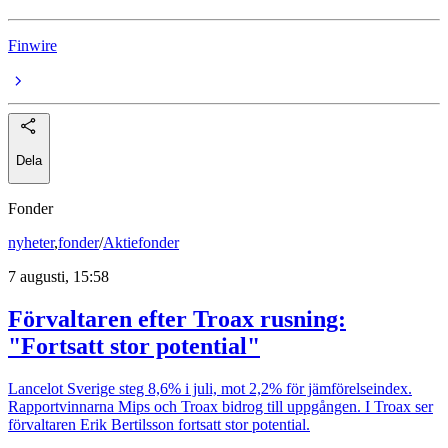
Finwire
Dela
Fonder
nyheter
,
fonder
/
Aktiefonder
7 augusti, 15:58
Förvaltaren efter Troax rusning:
"Fortsatt stor potential"
Lancelot Sverige steg 8,6% i juli, mot 2,2% för jämförelseindex.
Rapportvinnarna Mips och Troax bidrog till uppgången. I Troax ser
förvaltaren Erik Bertilsson fortsatt stor potential.