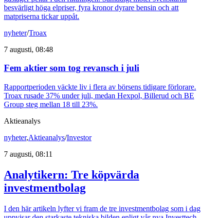
besvärligt höga elpriser, fyra kronor dyrare bensin och att
matpriserna tickar uppåt.
nyheter
/
Troax
7 augusti, 08:48
Fem aktier som tog revansch i juli
Rapportperioden väckte liv i flera av börsens tidigare förlorare.
Troax rusade 37% under juli, medan Hexpol, Billerud och BE
Group steg mellan 18 till 23%.
Aktieanalys
nyheter
,
Aktieanalys
/
Investor
7 augusti, 08:11
Analytikern: Tre köpvärda
investmentbolag
I den här artikeln lyfter vi fram de tre investmentbolag som i dag
uppvisar den starkaste tekniska bilden enligt vår nya Investtech