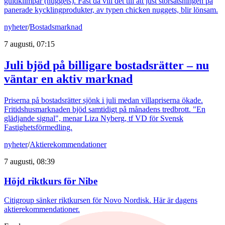
guldklimpar (nuggets). Fast då vill det till att just storsatsningen på
panerade kycklingprodukter, av typen chicken nuggets, blir lönsam.
nyheter
/
Bostadsmarknad
7 augusti, 07:15
Juli bjöd på billigare bostadsrätter – nu
väntar en aktiv marknad
Priserna på bostadsrätter sjönk i juli medan villapriserna ökade.
Fritidshusmarknaden bjöd samtidigt på månadens tredbrott. "En
glädjande signal", menar Liza Nyberg, tf VD för Svensk
Fastighetsförmedling.
nyheter
/
Aktierekommendationer
7 augusti, 08:39
Höjd riktkurs för Nibe
Citigroup sänker riktkursen för Novo Nordisk. Här är dagens
aktierekommendationer.