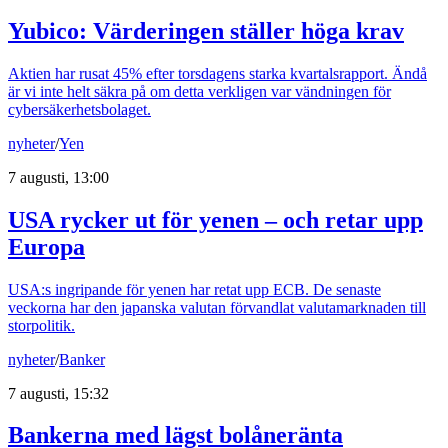
Yubico: Värderingen ställer höga krav
Aktien har rusat 45% efter torsdagens starka kvartalsrapport. Ändå
är vi inte helt säkra på om detta verkligen var vändningen för
cybersäkerhetsbolaget.
nyheter
/
Yen
7 augusti, 13:00
USA rycker ut för yenen – och retar upp
Europa
USA:s ingripande för yenen har retat upp ECB. De senaste
veckorna har den japanska valutan förvandlat valutamarknaden till
storpolitik.
nyheter
/
Banker
7 augusti, 15:32
Bankerna med lägst bolåneränta