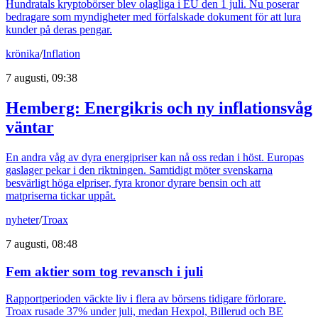
Hundratals kryptobörser blev olagliga i EU den 1 juli. Nu poserar
bedragare som myndigheter med förfalskade dokument för att lura
kunder på deras pengar.
krönika
/
Inflation
7 augusti, 09:38
Hemberg: Energikris och ny inflationsvåg
väntar
En andra våg av dyra energipriser kan nå oss redan i höst. Europas
gaslager pekar i den riktningen. Samtidigt möter svenskarna
besvärligt höga elpriser, fyra kronor dyrare bensin och att
matpriserna tickar uppåt.
nyheter
/
Troax
7 augusti, 08:48
Fem aktier som tog revansch i juli
Rapportperioden väckte liv i flera av börsens tidigare förlorare.
Troax rusade 37% under juli, medan Hexpol, Billerud och BE