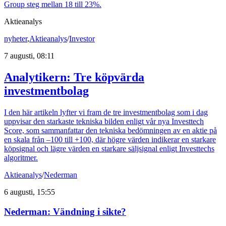
Group steg mellan 18 till 23%.
Aktieanalys
nyheter
,
Aktieanalys
/
Investor
7 augusti, 08:11
Analytikern: Tre köpvärda
investmentbolag
I den här artikeln lyfter vi fram de tre investmentbolag som i dag
uppvisar den starkaste tekniska bilden enligt vår nya Investtech
Score, som sammanfattar den tekniska bedömningen av en aktie på
en skala från –100 till +100, där högre värden indikerar en starkare
köpsignal och lägre värden en starkare säljsignal enligt Investtechs
algoritmer.
Aktieanalys
/
Nederman
6 augusti, 15:55
Nederman: Vändning i sikte?