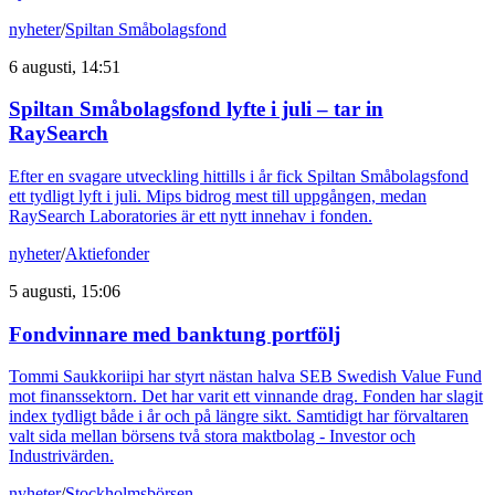
nyheter
/
Spiltan Småbolagsfond
6 augusti, 14:51
Spiltan Småbolagsfond lyfte i juli – tar in
RaySearch
Efter en svagare utveckling hittills i år fick Spiltan Småbolagsfond
ett tydligt lyft i juli. Mips bidrog mest till uppgången, medan
RaySearch Laboratories är ett nytt innehav i fonden.
nyheter
/
Aktiefonder
5 augusti, 15:06
Fondvinnare med banktung portfölj
Tommi Saukkoriipi har styrt nästan halva SEB Swedish Value Fund
mot finanssektorn. Det har varit ett vinnande drag. Fonden har slagit
index tydligt både i år och på längre sikt. Samtidigt har förvaltaren
valt sida mellan börsens två stora maktbolag - Investor och
Industrivärden.
nyheter
/
Stockholmsbörsen