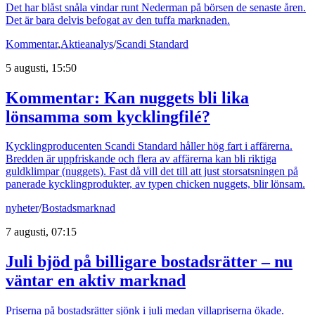
Det har blåst snåla vindar runt Nederman på börsen de senaste åren.
Det är bara delvis befogat av den tuffa marknaden.
Kommentar
,
Aktieanalys
/
Scandi Standard
5 augusti, 15:50
Kommentar: Kan nuggets bli lika
lönsamma som kycklingfilé?
Kycklingproducenten Scandi Standard håller hög fart i affärerna.
Bredden är uppfriskande och flera av affärerna kan bli riktiga
guldklimpar (nuggets). Fast då vill det till att just storsatsningen på
panerade kycklingprodukter, av typen chicken nuggets, blir lönsam.
nyheter
/
Bostadsmarknad
7 augusti, 07:15
Juli bjöd på billigare bostadsrätter – nu
väntar en aktiv marknad
Priserna på bostadsrätter sjönk i juli medan villapriserna ökade.