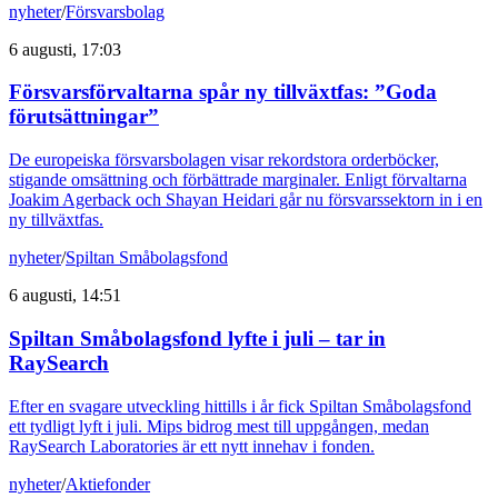
nyheter
/
Försvarsbolag
6 augusti, 17:03
Försvarsförvaltarna spår ny tillväxtfas: ”Goda
förutsättningar”
De europeiska försvarsbolagen visar rekordstora orderböcker,
stigande omsättning och förbättrade marginaler. Enligt förvaltarna
Joakim Agerback och Shayan Heidari går nu försvarssektorn in i en
ny tillväxtfas.
nyheter
/
Spiltan Småbolagsfond
6 augusti, 14:51
Spiltan Småbolagsfond lyfte i juli – tar in
RaySearch
Efter en svagare utveckling hittills i år fick Spiltan Småbolagsfond
ett tydligt lyft i juli. Mips bidrog mest till uppgången, medan
RaySearch Laboratories är ett nytt innehav i fonden.
nyheter
/
Aktiefonder