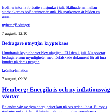
Bolåneräntorna fortsatte att sjunka i juli. Skillnaderna mellan
storbankernas bolåneräntor är små. På sparkonton är bilden en
annan.
nyheter
/
Bedrägeri
7 augusti, 12:10
Bedragare utnyttjar kryptokaos
Hundratals kryptobörser blev olagliga i EU den 1 juli. Nu poserar
bedragare som myndigheter med förfalskade dokument för att lura
kunder på deras pengar.
krönika
/
Inflation
7 augusti, 09:38
Hemberg: Energikris och ny inflationsvåg
väntar
En andra våg av dyra energipriser kan nå oss redan i höst. Europas
gaslager pekar i den riktningen. Samtidigt möter svenskarna