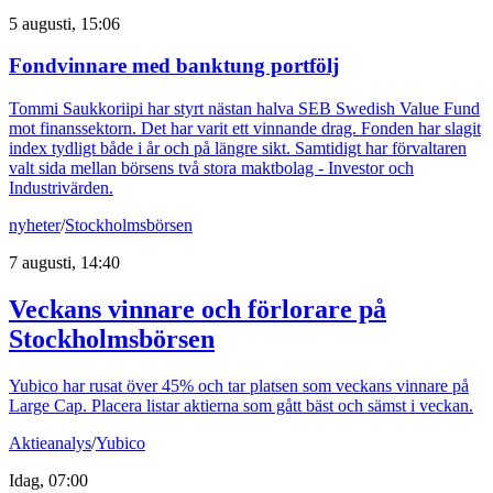
5 augusti, 15:06
Fondvinnare med banktung portfölj
Tommi Saukkoriipi har styrt nästan halva SEB Swedish Value Fund
mot finanssektorn. Det har varit ett vinnande drag. Fonden har slagit
index tydligt både i år och på längre sikt. Samtidigt har förvaltaren
valt sida mellan börsens två stora maktbolag - Investor och
Industrivärden.
nyheter
/
Stockholmsbörsen
7 augusti, 14:40
Veckans vinnare och förlorare på
Stockholmsbörsen
Yubico har rusat över 45% och tar platsen som veckans vinnare på
Large Cap. Placera listar aktierna som gått bäst och sämst i veckan.
Aktieanalys
/
Yubico
Idag, 07:00