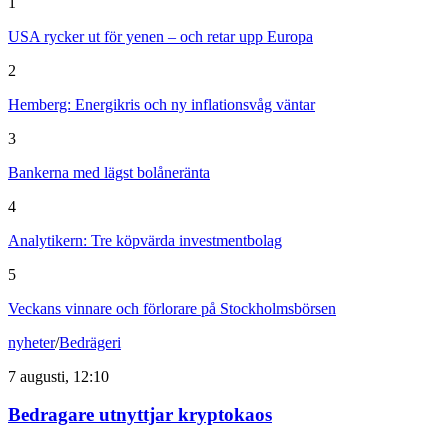
1
USA rycker ut för yenen – och retar upp Europa
2
Hemberg: Energikris och ny inflationsvåg väntar
3
Bankerna med lägst bolåneränta
4
Analytikern: Tre köpvärda investmentbolag
5
Veckans vinnare och förlorare på Stockholmsbörsen
nyheter
/
Bedrägeri
7 augusti, 12:10
Bedragare utnyttjar kryptokaos