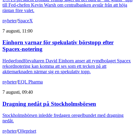
till Fed-chefen Kevin Warsh om centralbanken avstår från att höja
räntan före valet.
nyheter
/
SpaceX
7 augusti, 11:00
Einhorn varnar för spekulativ börstopp efter
Spacex-notering
Hedgefondförvaltaren David Einhorn anser att rymdbolaget Spacex
rekordnotering kan komma att ses som ett tecken på att
aktiemarknaden närmar sig en spekulativ topp.
nyheter
/
EQL Pharma
7 augusti, 09:40
Dragning nedåt på Stockholmsbörsen
Stockholmsbörsen inledde fredagen oregelbundet med dragning
nedåt.
nyheter
/
Oljepriset