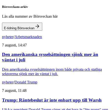
Börsveckans arkiv
Läs alla nummer av Börsveckan här
E-tidning Börsveckan
nyheter
/
Arbetsmarknaden
7 augusti, 14:47
Den amerikanska sysselsättningen sjönk mer än
väntat i juli
Den amerikanska sysselsättningen inom både privata och statliga
sektorerna sjönk mer än väntat i juli.
nyheter
/
Donald Trump
7 augusti, 11:48
Trump: Räntebeslut är inte enbart upp till Warsh
USA:s president Donald Trump säger att det bara är "lite grann" upp