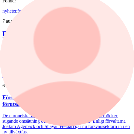
Fonder
nyheter
,
fonder
/
Aktiefonder
7 augusti, 15:58
Förvaltaren efter Troax rusning:
"Fortsatt stor potential"
Lancelot Sverige steg 8,6% i juli, mot 2,2% för jämförelseindex.
Rapportvinnarna Mips och Troax bidrog till uppgången. I Troax ser
förvaltaren Erik Bertilsson fortsatt stor potential.
nyheter
/
Försvarsbolag
6 augusti, 17:03
Försvarsförvaltarna spår ny tillväxtfas: ”Goda
förutsättningar”
De europeiska försvarsbolagen visar rekordstora orderböcker,
stigande omsättning och förbättrade marginaler. Enligt förvaltarna
Joakim Agerback och Shayan Heidari går nu försvarssektorn in i en
ny tillväxtfas.