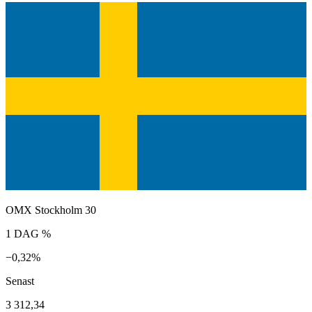
OMX Stockholm 30
1 DAG %
−0,32%
Senast
3 312,34