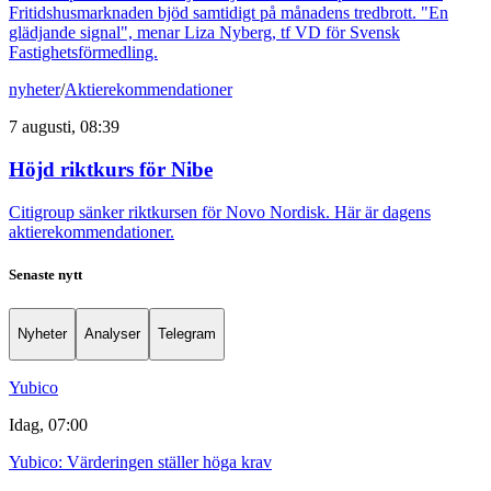
Fritidshusmarknaden bjöd samtidigt på månadens tredbrott. "En
glädjande signal", menar Liza Nyberg, tf VD för Svensk
Fastighetsförmedling.
nyheter
/
Aktierekommendationer
7 augusti, 08:39
Höjd riktkurs för Nibe
Citigroup sänker riktkursen för Novo Nordisk. Här är dagens
aktierekommendationer.
Senaste nytt
Nyheter
Analyser
Telegram
Yubico
Idag, 07:00
Yubico: Värderingen ställer höga krav