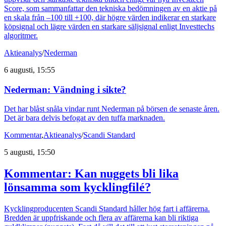
Score, som sammanfattar den tekniska bedömningen av en aktie på
en skala från –100 till +100, där högre värden indikerar en starkare
köpsignal och lägre värden en starkare säljsignal enligt Investtechs
algoritmer.
Aktieanalys
/
Nederman
6 augusti, 15:55
Nederman: Vändning i sikte?
Det har blåst snåla vindar runt Nederman på börsen de senaste åren.
Det är bara delvis befogat av den tuffa marknaden.
Kommentar
,
Aktieanalys
/
Scandi Standard
5 augusti, 15:50
Kommentar: Kan nuggets bli lika
lönsamma som kycklingfilé?
Kycklingproducenten Scandi Standard håller hög fart i affärerna.
Bredden är uppfriskande och flera av affärerna kan bli riktiga