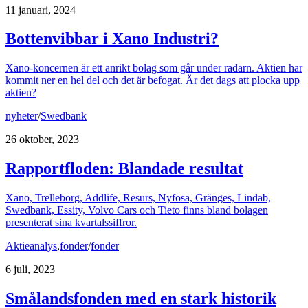
11 januari, 2024
Bottenvibbar i Xano Industri?
Xano-koncernen är ett anrikt bolag som går under radarn. Aktien har
kommit ner en hel del och det är befogat. Är det dags att plocka upp
aktien?
nyheter
/
Swedbank
26 oktober, 2023
Rapportfloden: Blandade resultat
Xano, Trelleborg, Addlife, Resurs, Nyfosa, Gränges, Lindab,
Swedbank, Essity, Volvo Cars och Tieto finns bland bolagen
presenterat sina kvartalssiffror.
Aktieanalys
,
fonder
/
fonder
6 juli, 2023
Smålandsfonden med en stark historik