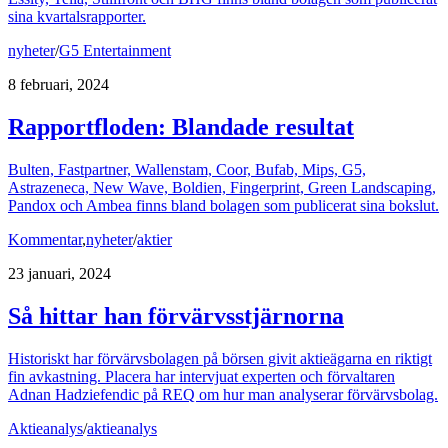
sina kvartalsrapporter.
nyheter
/
G5 Entertainment
8 februari, 2024
Rapportfloden: Blandade resultat
Bulten, Fastpartner, Wallenstam, Coor, Bufab, Mips, G5,
Astrazeneca, New Wave, Boldien, Fingerprint, Green Landscaping,
Pandox och Ambea finns bland bolagen som publicerat sina bokslut.
Kommentar
,
nyheter
/
aktier
23 januari, 2024
Så hittar han förvärvsstjärnorna
Historiskt har förvärvsbolagen på börsen givit aktieägarna en riktigt
fin avkastning. Placera har intervjuat experten och förvaltaren
Adnan Hadziefendic på REQ om hur man analyserar förvärvsbolag.
Aktieanalys
/
aktieanalys