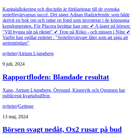
Kapitalallokering och disciplin är förklaringar till de svenska
serieförvärvarnas succé. Det säger Adnan Hadziefendic som både
skrivit en bok om och rattar en fond som investerar i de köpsugna
konglomeraten. För Placera berättar han om: ✔ A-laget på börsen:
"Vill bygga nåt på riktigt" ✔ Tron på Röko - och missen i Nibe ✔
Varför han ogillar epitetet : "Serieförvärvare låter som att säga att
seriemördare"
nyheter
/
Atrium Ljungberg
9 juli, 2024
Rapportfloden: Blandade resultat
Xano, Atrium Ljungberg, Öresund, Kinnevik och Ogunsen har
publicerat kvartalssiffror.
nyheter
/
Getinge
13 maj, 2024
Börsen svagt nedåt, Ox2 rusar på bud