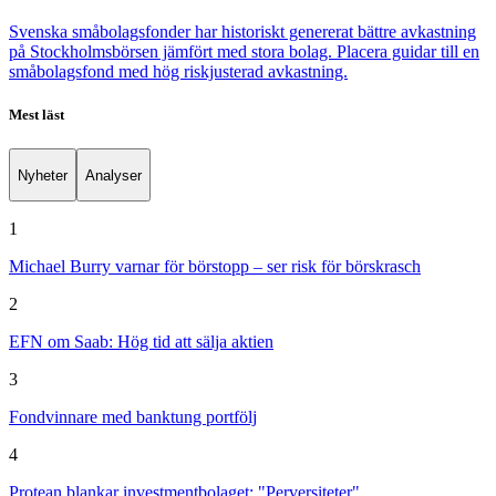
Svenska småbolagsfonder har historiskt genererat bättre avkastning
på Stockholmsbörsen jämfört med stora bolag. Placera guidar till en
småbolagsfond med hög riskjusterad avkastning.
Mest läst
Nyheter
Analyser
1
Michael Burry varnar för börstopp – ser risk för börskrasch
2
EFN om Saab: Hög tid att sälja aktien
3
Fondvinnare med banktung portfölj
4
Protean blankar investmentbolaget: "Perversiteter"