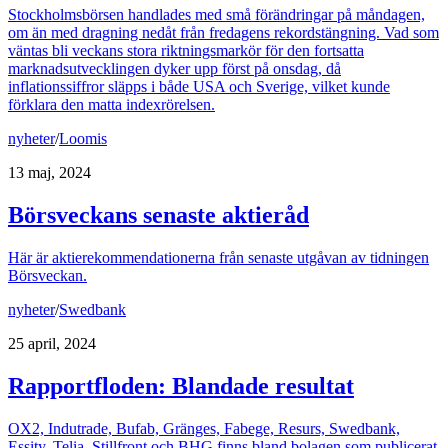
Stockholmsbörsen handlades med små förändringar på måndagen,
om än med dragning nedåt från fredagens rekordstängning. Vad som
väntas bli veckans stora riktningsmarkör för den fortsatta
marknadsutvecklingen dyker upp först på onsdag, då
inflationssiffror släpps i både USA och Sverige, vilket kunde
förklara den matta indexrörelsen.
nyheter
/
Loomis
13 maj, 2024
Börsveckans senaste aktieråd
Här är aktierekommendationerna från senaste utgåvan av tidningen
Börsveckan.
nyheter
/
Swedbank
25 april, 2024
Rapportfloden: Blandade resultat
OX2, Indutrade, Bufab, Gränges, Fabege, Resurs, Swedbank,
Essity, Telia, Stillfront och BHG finns bland bolagen som publicerat