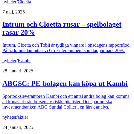
nyheter
/
Cloetta
7 maj, 2025
Intrum och Cloetta rusar – spelbolaget
rasar 20%
Intrum, Cloetta och Tobii är tydliga vinnare i onsdagens rapportflod.
På förlorarsidan hittar vi G5 Entertainment som tappar nära 20%.
nyheter
/
Kambi
28 januari, 2025
ABGSC: PE-bolagen kan köpa ut Kambi
Sportboksleverantören Kambi och ett antal andra bolag kan komma
att köpas ut från börsen av riskkapitalister. Det spår norska
investmentbanken ABG Sundal Collier i en färsk analys.
nyheter
/
aktier
24 januari, 2025