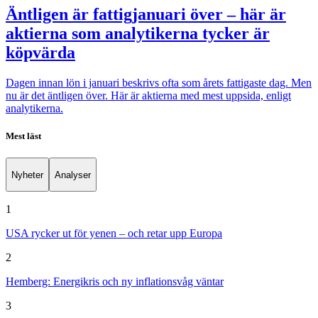
Äntligen är fattigjanuari över – här är
aktierna som analytikerna tycker är
köpvärda
Dagen innan lön i januari beskrivs ofta som årets fattigaste dag. Men
nu är det äntligen över. Här är aktierna med mest uppsida, enligt
analytikerna.
Mest läst
Nyheter
Analyser
1
USA rycker ut för yenen – och retar upp Europa
2
Hemberg: Energikris och ny inflationsvåg väntar
3