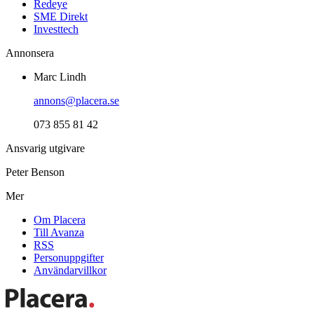
Redeye
SME Direkt
Investtech
Annonsera
Marc Lindh
annons@placera.se
073 855 81 42
Ansvarig utgivare
Peter Benson
Mer
Om Placera
Till Avanza
RSS
Personuppgifter
Användarvillkor