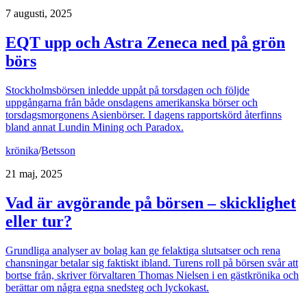
7 augusti, 2025
EQT upp och Astra Zeneca ned på grön
börs
Stockholmsbörsen inledde uppåt på torsdagen och följde
uppgångarna från både onsdagens amerikanska börser och
torsdagsmorgonens Asienbörser. I dagens rapportskörd återfinns
bland annat Lundin Mining och Paradox.
krönika
/
Betsson
21 maj, 2025
Vad är avgörande på börsen – skicklighet
eller tur?
Grundliga analyser av bolag kan ge felaktiga slutsatser och rena
chansningar betalar sig faktiskt ibland. Turens roll på börsen svår att
bortse från, skriver förvaltaren Thomas Nielsen i en gästkrönika och
berättar om några egna snedsteg och lyckokast.