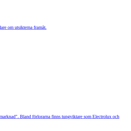
dare om utsikterna framåt.
e marknad". Bland förlorarna finns tungviktare som Electrolux och