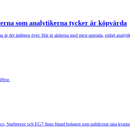
tierna som analytikerna tycker är köpvärda
u är det äntligen över. Här är aktierna med mest uppsida, enligt analyti
ffror.
bico, Starbreeze och EG7 finns bland bolagen som publicerat sina kvartal