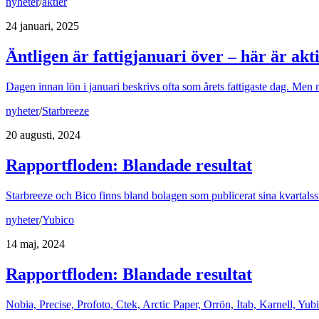
nyheter
/
aktier
24 januari, 2025
Äntligen är fattigjanuari över – här är ak
Dagen innan lön i januari beskrivs ofta som årets fattigaste dag. Men n
nyheter
/
Starbreeze
20 augusti, 2024
Rapportfloden: Blandade resultat
Starbreeze och Bico finns bland bolagen som publicerat sina kvartalssi
nyheter
/
Yubico
14 maj, 2024
Rapportfloden: Blandade resultat
Nobia, Precise, Profoto, Ctek, Arctic Paper, Orrön, Itab, Karnell, Yu