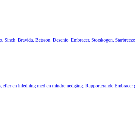
inch, Bravida, Betsson, Desenio, Embracer, Storskogen, Starbreeze, B
tog efter en inledning med en mindre nedgång. Rapporterande Embracer