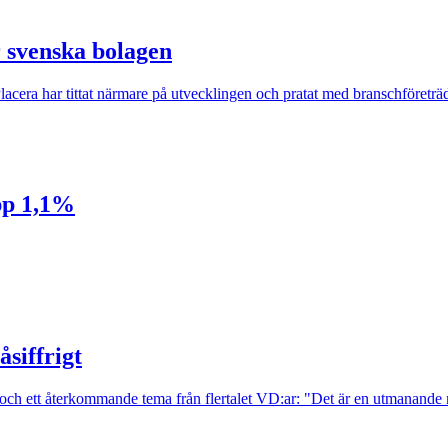
r svenska bolagen
Placera har tittat närmare på utvecklingen och pratat med branschföreträ
upp 1,1%
åsiffrigt
all och ett återkommande tema från flertalet VD:ar: "Det är en utmanand