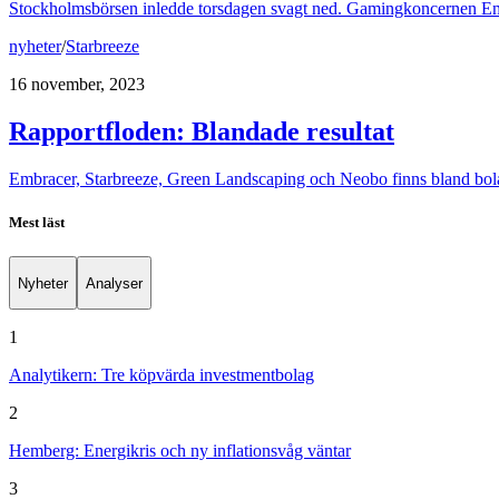
Stockholmsbörsen inledde torsdagen svagt ned. Gamingkoncernen Embrace
nyheter
/
Starbreeze
16 november, 2023
Rapportfloden: Blandade resultat
Embracer, Starbreeze, Green Landscaping och Neobo finns bland bolag
Mest läst
Nyheter
Analyser
1
Analytikern: Tre köpvärda investmentbolag
2
Hemberg: Energikris och ny inflationsvåg väntar
3