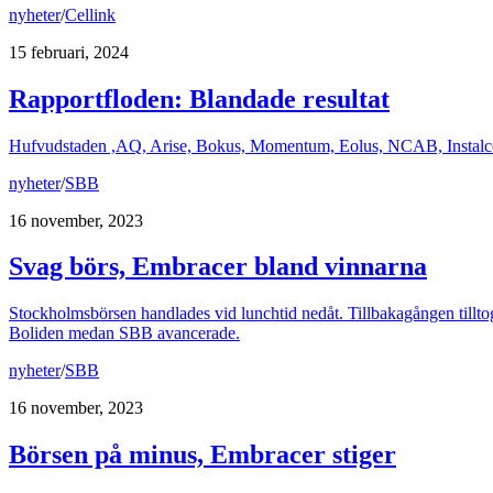
nyheter
/
Cellink
15 februari, 2024
Rapportfloden: Blandade resultat
Hufvudstaden ,AQ, Arise, Bokus, Momentum, Eolus, NCAB, Instalco, S
nyheter
/
SBB
16 november, 2023
Svag börs, Embracer bland vinnarna
Stockholmsbörsen handlades vid lunchtid nedåt. Tillbakagången till
Boliden medan SBB avancerade.
nyheter
/
SBB
16 november, 2023
Börsen på minus, Embracer stiger