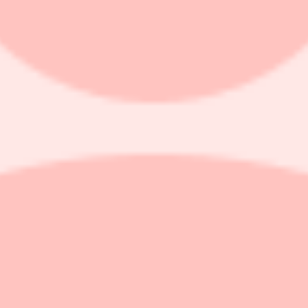
ar till motorcyklar och snöskotrar, redovisar ett rörelseresultat på 7 mil
pgick till 356 miljoner kronor (345). Försäljningstillväxten var 3 proce
rörelseresultat för det första kvartalet 2024 på -2,8 miljoner kronor (-6,
 kronor (-0,6).
uppgick till 21,7 miljoner kronor (19,2).
kronor (-5,8) under kvartalet och likvida medel vid periodens utgång upp
34 miljoner kronor (72). Nettoomsättningen sjönk till 171 miljoner kronor
ningstillväxten uppgick till -24,6 procent.
jönk till 0:66 kronor (1:40).
ronor för det första kvartalet 2024 (26,5).
msättningen uppgick till 481 miljoner kronor (429).
lseresultat för det första kvartalet 2024 på -61,5 miljoner kronor (-81,9)