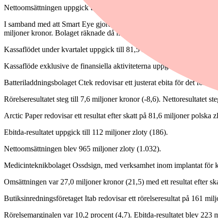
Nettoomsättningen uppgick till 86,1 miljoner kronor (64,3), en öknin
I samband med att Smart Eye gjorde en riktad emission i mars 2024 uppg
miljoner kronor. Bolaget räknade då med att kassaflödet första kvartalet
Kassaflödet under kvartalet uppgick till 81,5 miljoner kronor, positivt
Kassaflöde exklusive de finansiella aktiviteterna uppgick till -59,9 m
Batteriladdningsbolaget Ctek redovisar ett justerat ebita för det först
Rörelseresultatet steg till 7,6 miljoner kronor (-8,6). Nettoresultatet ste
Arctic Paper redovisar ett resultat efter skatt på 81,6 miljoner polska z
Ebitda-resultatet uppgick till 112 miljoner zloty (186).
Nettoomsättningen blev 965 miljoner zloty (1.032).
Medicinteknikbolaget Ossdsign, med verksamhet inom implantat för krani
Omsättningen var 27,0 miljoner kronor (21,5) med ett resultat efter ska
Butiksinredningsföretaget Itab redovisar ett rörelseresultat på 161 milj
Rörelsemarginalen var 10,2 procent (4,7). Ebitda-resultatet blev 223 m