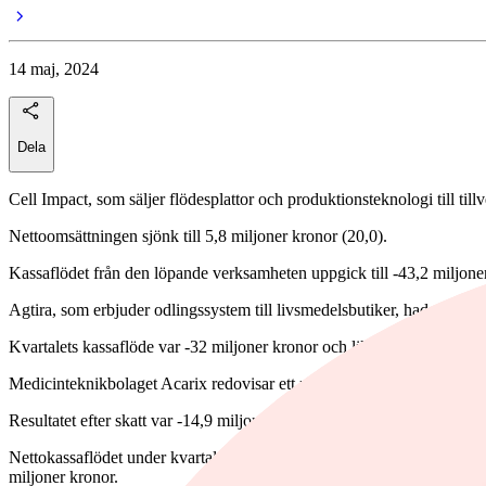
14 maj, 2024
Dela
Cell Impact, som säljer flödesplattor och produktionsteknologi till tillv
Nettoomsättningen sjönk till 5,8 miljoner kronor (20,0).
Kassaflödet från den löpande verksamheten uppgick till -43,2 miljoner
Agtira, som erbjuder odlingssystem till livsmedelsbutiker, hade en nett
Kvartalets kassaflöde var -32 miljoner kronor och likviditeten 15 milj
Medicinteknikbolaget Acarix redovisar ett rörelseresultat på -14,9 milj
Resultatet efter skatt var -14,9 miljoner kronor (-16,5). Nettoomsättni
Nettokassaflödet under kvartalet var 27,9 miljoner kronor (5,1) och l
miljoner kronor.