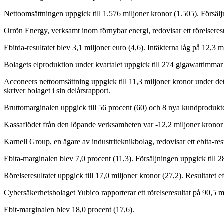
Nettoomsättningen uppgick till 1.576 miljoner kronor (1.505). Försäljn
Orrön Energy, verksamt inom förnybar energi, redovisar ett rörelseresul
Ebitda-resultatet blev 3,1 miljoner euro (4,6). Intäkterna låg på 12,3 m
Bolagets elproduktion under kvartalet uppgick till 274 gigawattimmar
Acconeers nettoomsättning uppgick till 11,3 miljoner kronor under de
skriver bolaget i sin delårsrapport.
Bruttomarginalen uppgick till 56 procent (60) och 8 nya kundprodukter 
Kassaflödet från den löpande verksamheten var -12,2 miljoner krono
Karnell Group, en ägare av industriteknikbolag, redovisar ett ebita-res
Ebita-marginalen blev 7,0 procent (11,3). Försäljningen uppgick till 2
Rörelseresultatet uppgick till 17,0 miljoner kronor (27,2). Resultatet ef
Cybersäkerhetsbolaget Yubico rapporterar ett rörelseresultat på 90,5 mi
Ebit-marginalen blev 18,0 procent (17,6).