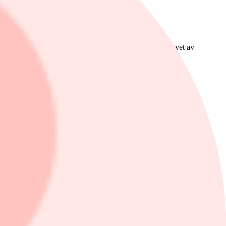
om är kopplad till förvärvsanalysen i samband med förvärvet av
 på -3,1 miljoner kronor för det första kvartalet 2024 (-5,9).
tliga förväntan som var -29 miljoner kronor enligt en sammanställning