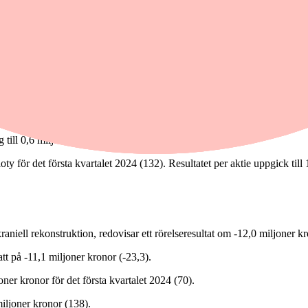
g med 34 procent jämfört med motsvarande period i fjol.
av bolaget att intäkterna under det första kvartalet väntades bli i linj
 skulle bli lägre än det fjärde kvartalet 2024.
 till följd av genomförd nyemission under kvartalet.
iljoner kronor, vilket motsvarar en minskning om -11,3 miljoner kronor j
a kvartalet 2024 på 19,4 miljoner kronor (7,4). Nettoomsättningen uppgic
g till 0,6 miljoner kronor (-17,6).
loty för det första kvartalet 2024 (132). Resultatet per aktie uppgick till 
ell rekonstruktion, redovisar ett rörelseresultat om -12,0 miljoner kro
tt på -11,1 miljoner kronor (-23,3).
oner kronor för det första kvartalet 2024 (70).
iljoner kronor (138).