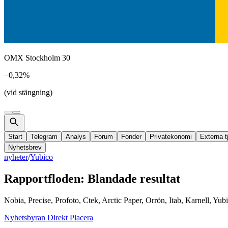
OMX Stockholm 30
−0,32%
(vid stängning)
Start
Telegram
Analys
Forum
Fonder
Privatekonomi
Externa t
Nyhetsbrev
nyheter
/
Yubico
Rapportfloden: Blandade resultat
Nobia, Precise, Profoto, Ctek, Arctic Paper, Orrön, Itab, Karnell, Yu
Nyhetsbyran Direkt Placera