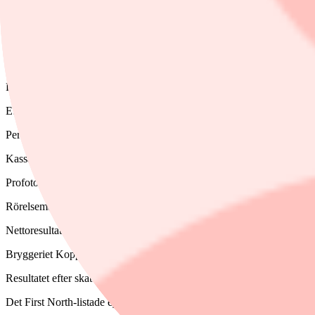
Den organiska försäljningstillväxten uppgick till -20 procent.
Pierce, ett e-handelsbolag inom utrustning, delar, tillbehör och streetwe
Ebitda-resultatet blev 23 miljoner kronor (-7) och nettoomsättningen up
Precise Biometrics, som levererar identifieringsmjukvara, redovisar ett 
Ebitda, rörelseresultatet före av- och nedskrivningar, blev 3,1 miljoner
Periodens resultat blev -3,0 miljoner kronor (-6,9). Nettoomsättningen 
Kassaflödet från den löpande verksamheten uppgick till -2,8 miljoner 
Profoto redovisar ett rörelseresultat för det första kvartalet 2024 på 
Rörelsemarginalen sjönk till 20,1 procent (31,3). Den organiska försälj
Nettoresultatet sjönk till 27 miljoner kronor (56). Resultatet per aktie s
Bryggeriet Kopparbergs redovisar ett rörelseresultat på 27,9 miljoner k
Resultatet efter skatt uppgick till 32,4 miljoner kronor (21,3). Nettoo
Det First North-listade eyetrackingbolaget Smart Eye redovisar ett röre