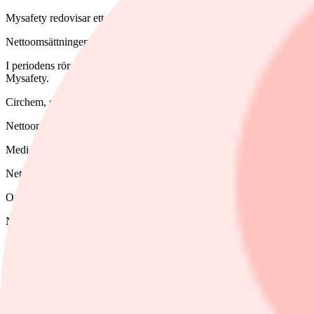
Mysafety redovisar ett rörelseresultat på -18,3 miljoner kronor (1,3) fö
Nettoomsättningen uppgick till 75,8 miljoner kronor (77,5).
I periodens rörelseresultat ingår det cirka 7,1 miljoner kronor i avsk
Mysafety.
Circhem, som i industriell skala erbjuder cirkulär återvinning av olika 
Nettoomsättningen uppgick till 2,5 miljoner kronor (0,6).
Medicinteknikbolaget C-Rad redovisar ett rörelseresultat på 14,2 miljon
Nettoomsättningen uppgick till 118 miljoner kronor (84,4). I konstanta
Orderingången var 91,6 miljoner kronor (91,4) och orderstocken var 
Nettoresultatet uppgick till 16,0 miljoner kronor (3,2).
Nobia redovisar ett rörelseresultat om -44 miljoner kronor för det för
gjord av Infront.
Nettoomsättningen uppgick till 2.615 miljoner kronor (3.241) och var 
Det justerade rörelseresultatet sjönk till -27 miljoner kronor (52) och 