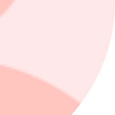
joner kronor för det första kvartalet 2024 (-21).
nt (-18).
9).
gick till 41,1 miljoner kronor.
 (229).
.