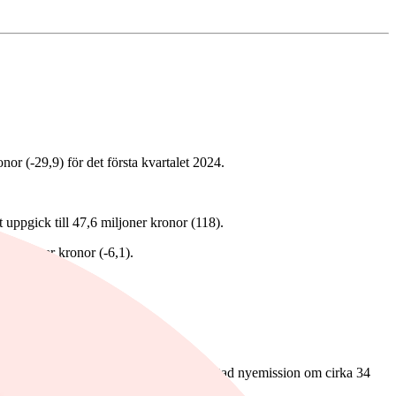
onor (-29,9) för det första kvartalet 2024.
uppgick till 47,6 miljoner kronor (118).
6 miljoner kronor (-6,1).
,0). Under kvartalet gjorde Acarix en riktad nyemission om cirka 34