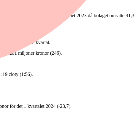
e med intäkterna för det fjärde kvartalet 2023 då bolaget omsatte 91,3
ämfört föregående kvartal.
k till 201 miljoner kronor (246).
1:19 zloty (1:56).
nor för det 1 kvartalet 2024 (-23,7).