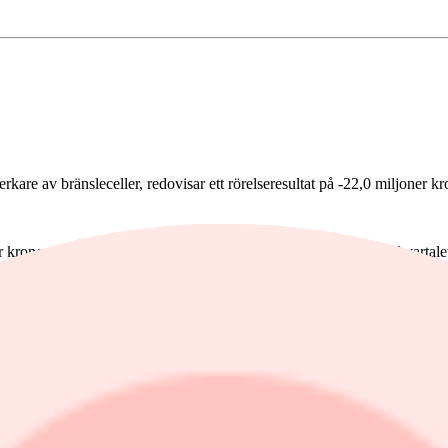
erkare av bränsleceller, redovisar ett rörelseresultat på -22,0 miljoner kr
 kronor (-29,6) och koncernens likvida medel vid utgången av kvartalet 
oomsättning på 7,4 miljoner kronor (11,3) och ett ebitda-resultat om -8,
oner kronor.
oner kronor för det första kvartalet 2024 (-16,4).
ngen uppgick till 1,6 miljoner kronor (2,0).
ikvida medel vid periodens utgång uppgick till 63,9 miljoner kronor (16