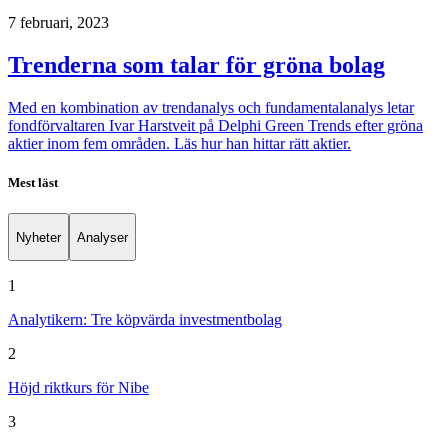
7 februari, 2023
Trenderna som talar för gröna bolag
Med en kombination av trendanalys och fundamentalanalys letar
fondförvaltaren Ivar Harstveit på Delphi Green Trends efter gröna
aktier inom fem områden. Läs hur han hittar rätt aktier.
Mest läst
Nyheter
Analyser
1
Analytikern: Tre köpvärda investmentbolag
2
Höjd riktkurs för Nibe
3