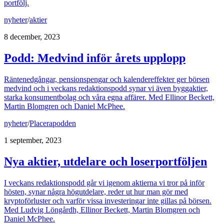
portfölj.
nyheter
/
aktier
8 december, 2023
Podd: Medvind inför årets upplopp
Räntenedgångar, pensionspengar och kalendereffekter ger börsen
medvind och i veckans redaktionspodd synar vi även byggaktier,
starka konsumentbolag och våra egna affärer. Med Ellinor Beckett,
Martin Blomgren och Daniel McPhee.
nyheter
/
Placerapodden
1 september, 2023
Nya aktier, utdelare och loserportföljen
I veckans redaktionspodd går vi igenom aktierna vi tror på inför
hösten, synar några högutdelare, reder ut hur man gör med
kryptoförluster och varför vissa investeringar inte gillas på börsen.
Med Ludvig Löngårdh, Ellinor Beckett, Martin Blomgren och
Daniel McPhee.