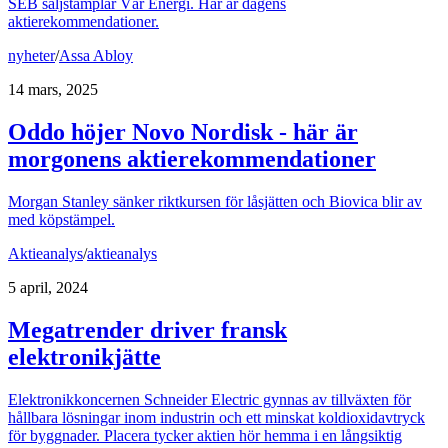
SEB säljstämplar Vår Energi. Här är dagens
aktierekommendationer.
nyheter
/
Assa Abloy
14 mars, 2025
Oddo höjer Novo Nordisk - här är
morgonens aktierekommendationer
Morgan Stanley sänker riktkursen för låsjätten och Biovica blir av
med köpstämpel.
Aktieanalys
/
aktieanalys
5 april, 2024
Megatrender driver fransk
elektronikjätte
Elektronikkoncernen Schneider Electric gynnas av tillväxten för
hållbara lösningar inom industrin och ett minskat koldioxidavtryck
för byggnader. Placera tycker aktien hör hemma i en långsiktig