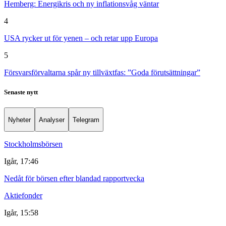
Hemberg: Energikris och ny inflationsvåg väntar
4
USA rycker ut för yenen – och retar upp Europa
5
Försvarsförvaltarna spår ny tillväxtfas: ”Goda förutsättningar”
Senaste nytt
Nyheter
Analyser
Telegram
Stockholmsbörsen
Igår, 17:46
Nedåt för börsen efter blandad rapportvecka
Aktiefonder
Igår, 15:58