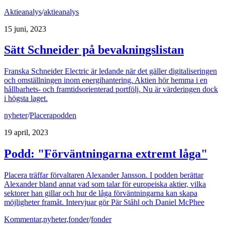
Aktieanalys
/
aktieanalys
15 juni, 2023
Sätt Schneider på bevakningslistan
Franska Schneider Electric är ledande när det gäller digitaliseringen
och omställningen inom energihantering. Aktien hör hemma i en
hållbarhets- och framtidsorienterad portfölj. Nu är värderingen dock
i högsta laget.
nyheter
/
Placerapodden
19 april, 2023
Podd: "Förväntningarna extremt låga"
Placera träffar förvaltaren Alexander Jansson. I podden berättar
Alexander bland annat vad som talar för europeiska aktier, vilka
sektorer han gillar och hur de låga förväntningarna kan skapa
möjligheter framåt. Intervjuar gör Pär Ståhl och Daniel McPhee
Kommentar
,
nyheter
,
fonder
/
fonder