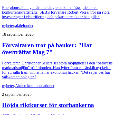
Energiomställningen är inte längre en klimatfråga, det är en
konkurrenskraftsfråga. SEB:s förvaltare Robert Vicsai tror på stora
investeringar i elektrifiering och pekar ut tre aktier han gillar.
nyheter
/
aktiefonder
18 september, 2025
Förvaltaren tror på banker: "Har
överträffat Mag 7"
Förvaltaren Christopher Sellers ser stora möjligheter i den "osäkraste
marknadsmiljön" på årtionden. Han lyfter fram ett särskilt nyckeltal
för att sålla fram vinnarna när ekonomin hackar. "Det säger oss hur
välskött ett bolag är."
nyheter
/
Aktierekommendationer
2 september, 2025
Höjda riktkurser för storbankerna