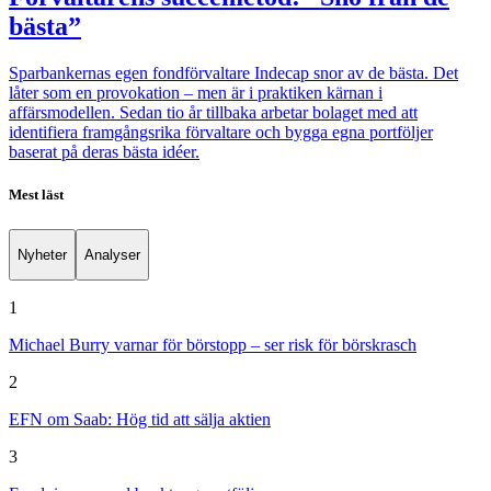
bästa”
Sparbankernas egen fondförvaltare Indecap snor av de bästa. Det
låter som en provokation – men är i praktiken kärnan i
affärsmodellen. Sedan tio år tillbaka arbetar bolaget med att
identifiera framgångsrika förvaltare och bygga egna portföljer
baserat på deras bästa idéer.
Mest läst
Nyheter
Analyser
1
Michael Burry varnar för börstopp – ser risk för börskrasch
2
EFN om Saab: Hög tid att sälja aktien
3