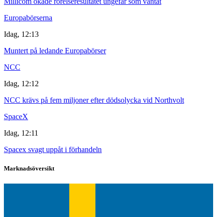
Millicom ökade rörelseresultatet ungefär som väntat
Europabörserna
Idag, 12:13
Muntert på ledande Europabörser
NCC
Idag, 12:12
NCC krävs på fem miljoner efter dödsolycka vid Northvolt
SpaceX
Idag, 12:11
Spacex svagt uppåt i förhandeln
Marknadsöversikt