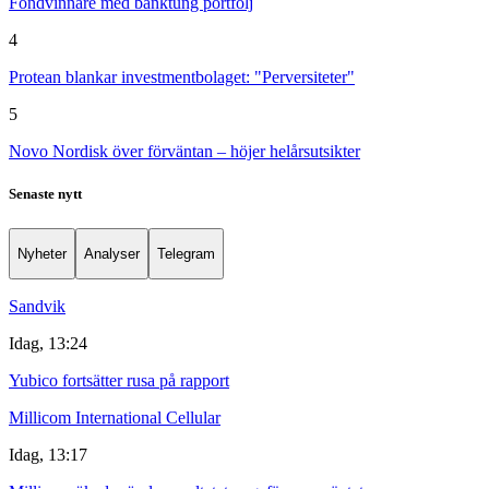
Fondvinnare med banktung portfölj
4
Protean blankar investmentbolaget: "Perversiteter"
5
Novo Nordisk över förväntan – höjer helårsutsikter
Senaste nytt
Nyheter
Analyser
Telegram
Sandvik
Idag, 13:24
Yubico fortsätter rusa på rapport
Millicom International Cellular
Idag, 13:17