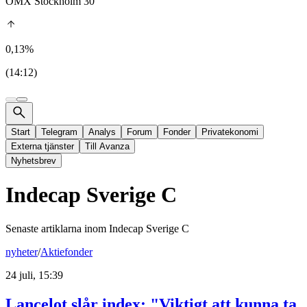
OMX Stockholm 30
0,13%
(14:12)
Start
Telegram
Analys
Forum
Fonder
Privatekonomi
Externa tjänster
Till Avanza
Nyhetsbrev
Indecap Sverige C
Senaste artiklarna inom
Indecap Sverige C
nyheter
/
Aktiefonder
24 juli, 15:39
Lancelot slår index: "Viktigt att kunna ta