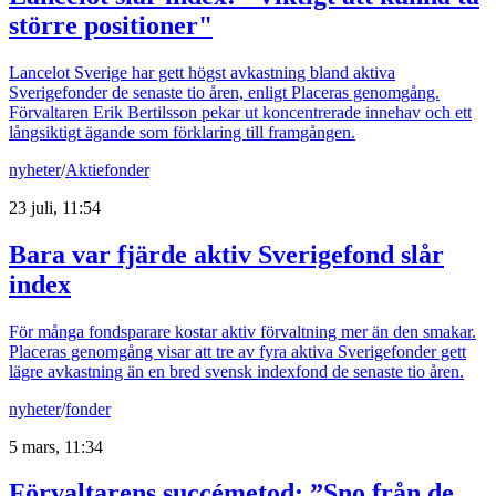
större positioner"
Lancelot Sverige har gett högst avkastning bland aktiva
Sverigefonder de senaste tio åren, enligt Placeras genomgång.
Förvaltaren Erik Bertilsson pekar ut koncentrerade innehav och ett
långsiktigt ägande som förklaring till framgången.
nyheter
/
Aktiefonder
23 juli, 11:54
Bara var fjärde aktiv Sverigefond slår
index
För många fondsparare kostar aktiv förvaltning mer än den smakar.
Placeras genomgång visar att tre av fyra aktiva Sverigefonder gett
lägre avkastning än en bred svensk indexfond de senaste tio åren.
nyheter
/
fonder
5 mars, 11:34
Förvaltarens succémetod: ”Sno från de