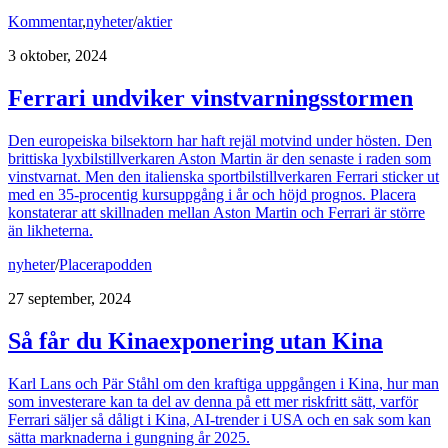
Kommentar
,
nyheter
/
aktier
3 oktober, 2024
Ferrari undviker vinstvarningsstormen
Den europeiska bilsektorn har haft rejäl motvind under hösten. Den
brittiska lyxbilstillverkaren Aston Martin är den senaste i raden som
vinstvarnat. Men den italienska sportbilstillverkaren Ferrari sticker ut
med en 35-procentig kursuppgång i år och höjd prognos. Placera
konstaterar att skillnaden mellan Aston Martin och Ferrari är större
än likheterna.
nyheter
/
Placerapodden
27 september, 2024
Så får du Kinaexponering utan Kina
Karl Lans och Pär Ståhl om den kraftiga uppgången i Kina, hur man
som investerare kan ta del av denna på ett mer riskfritt sätt, varför
Ferrari säljer så dåligt i Kina, AI-trender i USA och en sak som kan
sätta marknaderna i gungning år 2025.