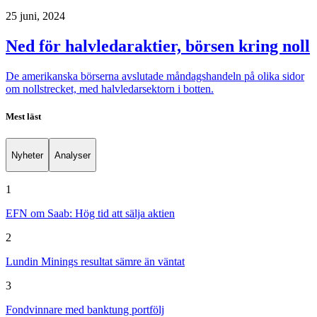
25 juni, 2024
Ned för halvledaraktier, börsen kring noll
De amerikanska börserna avslutade måndagshandeln på olika sidor
om nollstrecket, med halvledarsektorn i botten.
Mest läst
Nyheter
Analyser
1
EFN om Saab: Hög tid att sälja aktien
2
Lundin Minings resultat sämre än väntat
3
Fondvinnare med banktung portfölj