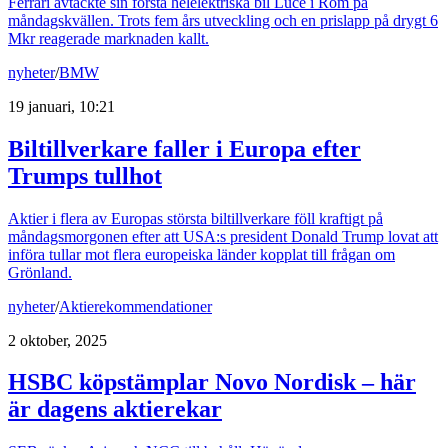
Ferrari avtäckte sin första helelektriska bil Luce i Rom på
måndagskvällen. Trots fem års utveckling och en prislapp på drygt 6
Mkr reagerade marknaden kallt.
nyheter
/
BMW
19 januari, 10:21
Biltillverkare faller i Europa efter
Trumps tullhot
Aktier i flera av Europas största biltillverkare föll kraftigt på
måndagsmorgonen efter att USA:s president Donald Trump lovat att
införa tullar mot flera europeiska länder kopplat till frågan om
Grönland.
nyheter
/
Aktierekommendationer
2 oktober, 2025
HSBC köpstämplar Novo Nordisk – här
är dagens aktierekar