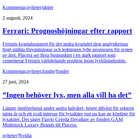
Kommentar
,
nyheter
/
aktier
2 augusti, 2024
Ferrari: Prognoshöjningar efter rapport
Ferraris kvartalsrapport för det andra kvartalet slog analytikernas
högt ställda förväntningar och ledningen lyfte prognosen för resten
av året. Placera ser flera ljuspunkter i en stark rapport som
cementerar Ferraris värlsledande position inom lyxbilsindustrin.
Kommentar
,
nyheter
,
fonder
/
fonder
27 juni, 2024
”Ingen behöver lyx, men alla vill ha det”
Lättare jämförelsetal under andra halvåret, högre tillväxt för sektorn
nästa år och ett svalt intresse för lyxaktier just nu kan ge köpläge för
lyxaktier. Det säger Flavio Cereda förvaltare av fonden GAM
Multistock Luxury Brands till Placera.
nyheter
/
Nvidia