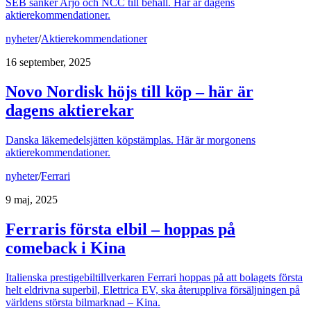
SEB sänker Arjo och NCC till behåll. Här är dagens
aktierekommendationer.
nyheter
/
Aktierekommendationer
16 september, 2025
Novo Nordisk höjs till köp – här är
dagens aktierekar
Danska läkemedelsjätten köpstämplas. Här är morgonens
aktierekommendationer.
nyheter
/
Ferrari
9 maj, 2025
Ferraris första elbil – hoppas på
comeback i Kina
Italienska prestigebiltillverkaren Ferrari hoppas på att bolagets första
helt eldrivna superbil, Elettrica EV, ska återuppliva försäljningen på
världens största bilmarknad – Kina.