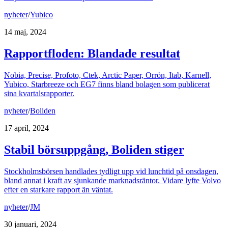
nyheter
/
Yubico
14 maj, 2024
Rapportfloden: Blandade resultat
Nobia, Precise, Profoto, Ctek, Arctic Paper, Orrön, Itab, Karnell,
Yubico, Starbreeze och EG7 finns bland bolagen som publicerat
sina kvartalsrapporter.
nyheter
/
Boliden
17 april, 2024
Stabil börsuppgång, Boliden stiger
Stockholmsbörsen handlades tydligt upp vid lunchtid på onsdagen,
bland annat i kraft av sjunkande marknadsräntor. Vidare lyfte Volvo
efter en starkare rapport än väntat.
nyheter
/
JM
30 januari, 2024