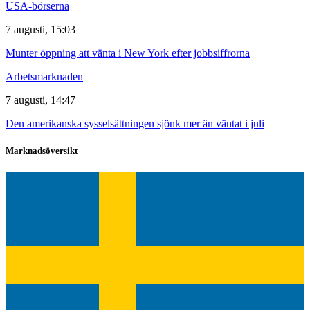
USA-börserna
7 augusti, 15:03
Munter öppning att vänta i New York efter jobbsiffrorna
Arbetsmarknaden
7 augusti, 14:47
Den amerikanska sysselsättningen sjönk mer än väntat i juli
Marknadsöversikt