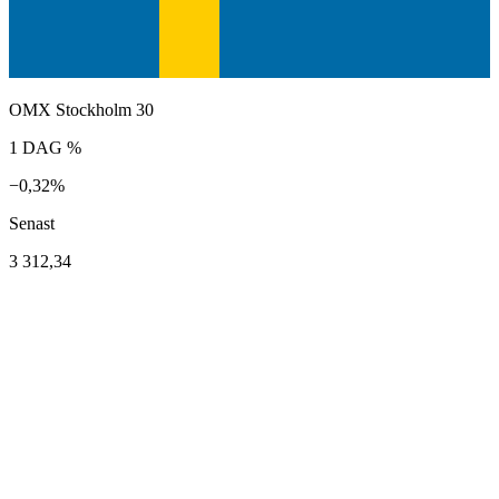
OMX Stockholm 30
1 DAG %
−0,32%
Senast
3 312,34