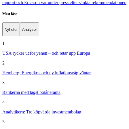
rapport och Ericsson var under press efter sänkta rekommendationer.
Mest läst
Nyheter
Analyser
1
USA rycker ut för yenen – och retar upp Europa
2
Hemberg: Energikris och ny inflationsvåg väntar
3
Bankerna med lägst bolåneränta
4
Analytikern: Tre köpvärda investmentbolag
5