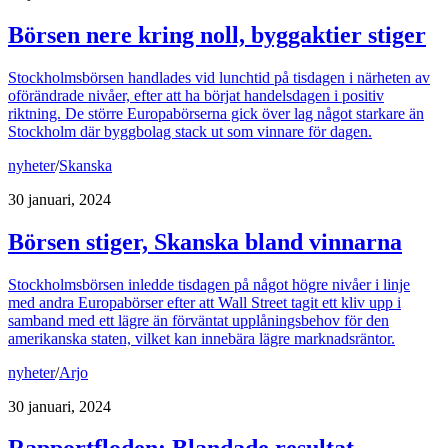
Börsen nere kring noll, byggaktier stiger
Stockholmsbörsen handlades vid lunchtid på tisdagen i närheten av
oförändrade nivåer, efter att ha börjat handelsdagen i positiv
riktning. De större Europabörserna gick över lag något starkare än
Stockholm där byggbolag stack ut som vinnare för dagen.
nyheter
/
Skanska
30 januari, 2024
Börsen stiger, Skanska bland vinnarna
Stockholmsbörsen inledde tisdagen på något högre nivåer i linje
med andra Europabörser efter att Wall Street tagit ett kliv upp i
samband med ett lägre än förväntat upplåningsbehov för den
amerikanska staten, vilket kan innebära lägre marknadsräntor.
nyheter
/
Arjo
30 januari, 2024