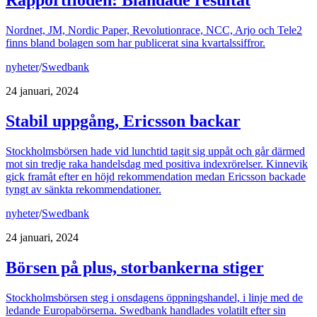
Rapportfloden: Blandade resultat
Nordnet, JM, Nordic Paper, Revolutionrace, NCC, Arjo och Tele2
finns bland bolagen som har publicerat sina kvartalssiffror.
nyheter
/
Swedbank
24 januari, 2024
Stabil uppgång, Ericsson backar
Stockholmsbörsen hade vid lunchtid tagit sig uppåt och går därmed
mot sin tredje raka handelsdag med positiva indexrörelser. Kinnevik
gick framåt efter en höjd rekommendation medan Ericsson backade
tyngt av sänkta rekommendationer.
nyheter
/
Swedbank
24 januari, 2024
Börsen på plus, storbankerna stiger
Stockholmsbörsen steg i onsdagens öppningshandel, i linje med de
ledande Europabörserna. Swedbank handlades volatilt efter sin