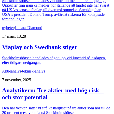
Stockholmsbörsen handlades vid lunchtid med en bred uppgång.
Uppgifter från iranska medier gör gällande att landet inte har svarat
på USA:s senaste förslag till överenskommelse. Samtidigt har
USA:s president Donald Trump avfärdat riskerna för kollapsade
förhandlingar.
nyheter
/
Lucara Diamond
17 mars, 13:28
Viaplay och Swedbank stiger
Stockholmsbörsen handlades något upp vid lunchtid på tisdagen,
efter tidigare nedgångar.
Aktieanalys
/
teknisk-analys
7 november, 2025
Analytikern: Tre aktier med hög risk –
och stor potential
Den här veckan sätter vi strålkastarljuset på tre aktier som hör till de
20 procent mest volatila på Stockholmsbörsen.