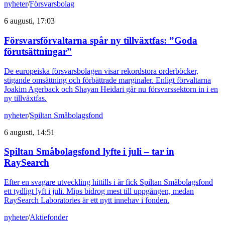
nyheter
/
Försvarsbolag
6 augusti, 17:03
Försvarsförvaltarna spår ny tillväxtfas: ”Goda
förutsättningar”
De europeiska försvarsbolagen visar rekordstora orderböcker,
stigande omsättning och förbättrade marginaler. Enligt förvaltarna
Joakim Agerback och Shayan Heidari går nu försvarssektorn in i en
ny tillväxtfas.
nyheter
/
Spiltan Småbolagsfond
6 augusti, 14:51
Spiltan Småbolagsfond lyfte i juli – tar in
RaySearch
Efter en svagare utveckling hittills i år fick Spiltan Småbolagsfond
ett tydligt lyft i juli. Mips bidrog mest till uppgången, medan
RaySearch Laboratories är ett nytt innehav i fonden.
nyheter
/
Aktiefonder