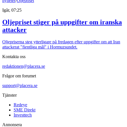
nyheter
/
Oljepriset
Igår, 07:25
Oljepriset stiger på uppgifter om iranska
attacker
Oljepriserna steg ytterligare på fredagen efter uppgifter om att Iran
attackerat "fientliga mål" i Hormuzsundet.
Kontakta oss
redaktionen@placera.se
Frågor om forumet
support@placera.se
Tjänster
Redeye
SME Direkt
Investtech
Annonsera