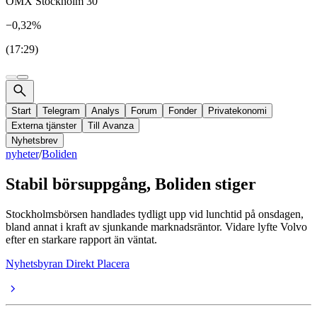
OMX Stockholm 30
−0,32%
(17:29)
Start
Telegram
Analys
Forum
Fonder
Privatekonomi
Externa tjänster
Till Avanza
Nyhetsbrev
nyheter
/
Boliden
Stabil börsuppgång, Boliden stiger
Stockholmsbörsen handlades tydligt upp vid lunchtid på onsdagen,
bland annat i kraft av sjunkande marknadsräntor. Vidare lyfte Volvo
efter en starkare rapport än väntat.
Nyhetsbyran Direkt Placera