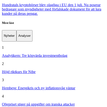
Hundratals kryptobörser blev olagliga i EU den 1 juli. Nu poserar
bedragare som myndigheter med förfalskade dokument för att lura
kunder på deras pengar.
Mest läst
Nyheter
Analyser
1
Analytikern: Tre köpvärda investmentbolag
2
Höjd riktkurs för Nibe
3
Hemberg: Energikris och ny inflationsvåg väntar
4
Oljepriset stiger på uppgifter om iranska attacker