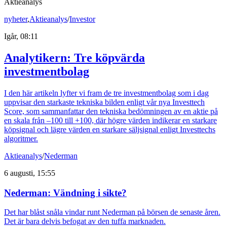
Aktieanalys
nyheter
,
Aktieanalys
/
Investor
Igår, 08:11
Analytikern: Tre köpvärda
investmentbolag
I den här artikeln lyfter vi fram de tre investmentbolag som i dag
uppvisar den starkaste tekniska bilden enligt vår nya Investtech
Score, som sammanfattar den tekniska bedömningen av en aktie på
en skala från –100 till +100, där högre värden indikerar en starkare
köpsignal och lägre värden en starkare säljsignal enligt Investtechs
algoritmer.
Aktieanalys
/
Nederman
6 augusti, 15:55
Nederman: Vändning i sikte?
Det har blåst snåla vindar runt Nederman på börsen de senaste åren.
Det är bara delvis befogat av den tuffa marknaden.