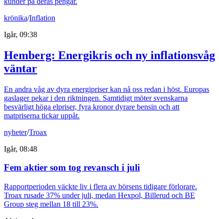
kunder på deras pengar.
krönika
/
Inflation
Igår, 09:38
Hemberg: Energikris och ny inflationsvåg
väntar
En andra våg av dyra energipriser kan nå oss redan i höst. Europas
gaslager pekar i den riktningen. Samtidigt möter svenskarna
besvärligt höga elpriser, fyra kronor dyrare bensin och att
matpriserna tickar uppåt.
nyheter
/
Troax
Igår, 08:48
Fem aktier som tog revansch i juli
Rapportperioden väckte liv i flera av börsens tidigare förlorare.
Troax rusade 37% under juli, medan Hexpol, Billerud och BE
Group steg mellan 18 till 23%.