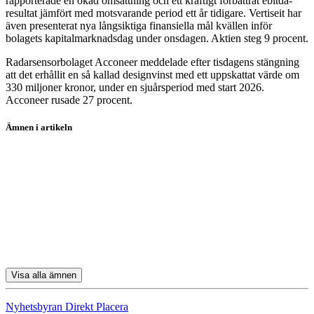
rapporterade en ökad omsättning och ett kraftigt förbättrat ebitda-
resultat jämfört med motsvarande period ett år tidigare. Vertiseit har
även presenterat nya långsiktiga finansiella mål kvällen inför
bolagets kapitalmarknadsdag under onsdagen. Aktien steg 9 procent.
Radarsensorbolaget Acconeer meddelade efter tisdagens stängning
att det erhållit en så kallad designvinst med ett uppskattat värde om
330 miljoner kronor, under en sjuårsperiod med start 2026.
Acconeer rusade 27 procent.
Ämnen i artikeln
Boliden
Volvo
H&M
Sinch
Nibe
Visa alla ämnen
Nyhetsbyran Direkt Placera