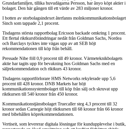
Grundarfamiljen, tillika huvudägarna Persson, har ånyo köpt aktier i
bolaget. Den här gången till ett värde av 283 miljoner kronor.
I botten av storbolagsindexet återfanns molnkommunikationsbolaget
Sinch som tappade 2,1 procent.
Tisdagens största rapportbolag Ericsson backade omkring 1 procent.
Ett flertal riktkursförändringar nedåt från Goldman Sachs, Nordea
och Barclays tycktes inte vägas upp av att SEB höjt
rekommendationen till köp från behåll.
Pressade Nibe föll 0,9 procent till 49 kronor. Värmeteknikbolagets
aktie har tagits upp för bevakning hos Goldman Sachs med en
säljrekommendation och riktkurs 43 kronor.
Tisdagens rapportförlorare HMS Networks rekylerade upp 5,6
procent till 428 kronor. DNB Markets har höjt
kommunikationssystembolaget till köp från sälj och skruvat upp
riktkursen till 540 kronor från 450 kronor.
Kommunikationstjänstbolaget Truecaller steg 4,3 procent till 32
kronor sedan Carnegie höjt riktkursen till 68 kronor från 66 kronor
med bibehållen köprekommendationen.
Vertiseit, som levererar digitala lösningar för kundupplevelse i butik,