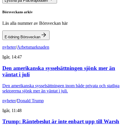
Lyssna på Placerapodden
Börsveckans arkiv
Läs alla nummer av Börsveckan här
E-tidning Börsveckan
nyheter
/
Arbetsmarknaden
Igår, 14:47
Den amerikanska sysselsättningen sjönk mer än
väntat i juli
Den amerikanska sysselsättningen inom både privata och statliga
sektorerna sjönk mer än väntat i juli.
nyheter
/
Donald Trump
Igår, 11:48
Trump: Räntebeslut är inte enbart upp till Warsh