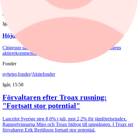
Fastighetsförmedling.
nyheter
/
Aktierekommendationer
Igår, 08:39
Höjd riktkurs för Nibe
Citigroup sänker riktkursen för Novo Nordisk. Här är dagens
aktierekommendationer.
Fonder
nyheter
,
fonder
/
Aktiefonder
Igår, 15:58
Förvaltaren efter Troax rusning:
"Fortsatt stor potential"
Lancelot Sverige steg 8,6% i juli, mot 2,2% för jämförelseindex.
Rapportvinnarna Mips och Troax bidrog till uppgången. I Troax ser
förvaltaren Erik Bertilsson fortsatt stor potential.