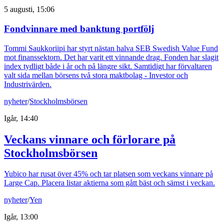
5 augusti, 15:06
Fondvinnare med banktung portfölj
Tommi Saukkoriipi har styrt nästan halva SEB Swedish Value Fund
mot finanssektorn. Det har varit ett vinnande drag. Fonden har slagit
index tydligt både i år och på längre sikt. Samtidigt har förvaltaren
valt sida mellan börsens två stora maktbolag - Investor och
Industrivärden.
nyheter
/
Stockholmsbörsen
Igår, 14:40
Veckans vinnare och förlorare på
Stockholmsbörsen
Yubico har rusat över 45% och tar platsen som veckans vinnare på
Large Cap. Placera listar aktierna som gått bäst och sämst i veckan.
nyheter
/
Yen
Igår, 13:00