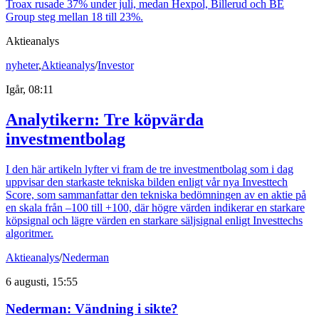
Troax rusade 37% under juli, medan Hexpol, Billerud och BE
Group steg mellan 18 till 23%.
Aktieanalys
nyheter
,
Aktieanalys
/
Investor
Igår, 08:11
Analytikern: Tre köpvärda
investmentbolag
I den här artikeln lyfter vi fram de tre investmentbolag som i dag
uppvisar den starkaste tekniska bilden enligt vår nya Investtech
Score, som sammanfattar den tekniska bedömningen av en aktie på
en skala från –100 till +100, där högre värden indikerar en starkare
köpsignal och lägre värden en starkare säljsignal enligt Investtechs
algoritmer.
Aktieanalys
/
Nederman
6 augusti, 15:55
Nederman: Vändning i sikte?