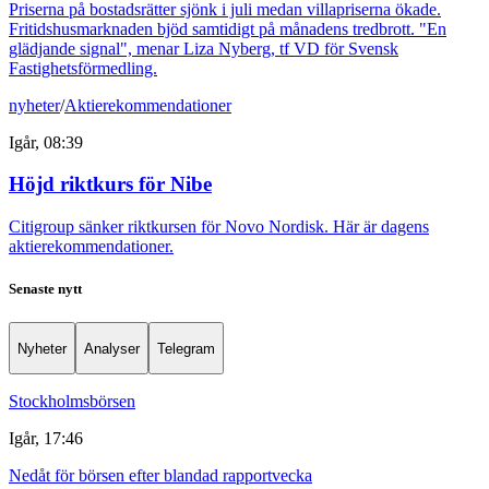
Priserna på bostadsrätter sjönk i juli medan villapriserna ökade.
Fritidshusmarknaden bjöd samtidigt på månadens tredbrott. "En
glädjande signal", menar Liza Nyberg, tf VD för Svensk
Fastighetsförmedling.
nyheter
/
Aktierekommendationer
Igår, 08:39
Höjd riktkurs för Nibe
Citigroup sänker riktkursen för Novo Nordisk. Här är dagens
aktierekommendationer.
Senaste nytt
Nyheter
Analyser
Telegram
Stockholmsbörsen
Igår, 17:46
Nedåt för börsen efter blandad rapportvecka