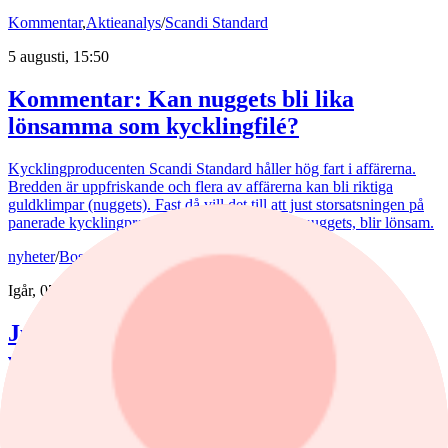
Kommentar
,
Aktieanalys
/
Scandi Standard
5 augusti, 15:50
Kommentar: Kan nuggets bli lika
lönsamma som kycklingfilé?
Kycklingproducenten Scandi Standard håller hög fart i affärerna.
Bredden är uppfriskande och flera av affärerna kan bli riktiga
guldklimpar (nuggets). Fast då vill det till att just storsatsningen på
panerade kycklingprodukter, av typen chicken nuggets, blir lönsam.
nyheter
/
Bostadsmarknad
Igår, 07:15
Juli bjöd på billigare bostadsrätter – nu
väntar en aktiv marknad
Priserna på bostadsrätter sjönk i juli medan villapriserna ökade.
Fritidshusmarknaden bjöd samtidigt på månadens tredbrott. "En
glädjande signal", menar Liza Nyberg, tf VD för Svensk