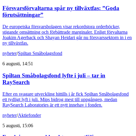
Försvarsförvaltarna spår ny tillväxtfas: ”Goda
förutsättningar”
De europeiska försvarsbolagen visar rekordstora orderböcker,
stigande omsättning och förbättrade marginaler. Enligt förvaltarna
Joakim Agerback och Shayan Heidari går nu försvarssektorn in i en
ny tillväxtfas.
nyheter
/
Spiltan Småbolagsfond
6 augusti, 14:51
Spiltan Småbolagsfond lyfte i juli – tar in
RaySearch
Efter en svagare utveckling hittills i år fick Spiltan Småbolagsfond
ett tydligt lyft i juli. Mips bidrog mest till uppgången, medan
RaySearch Laboratories är ett nytt innehav i fonden.
nyheter
/
Aktiefonder
5 augusti, 15:06