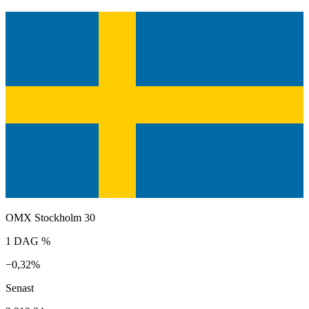
OMX Stockholm 30
1 DAG %
−0,32%
Senast