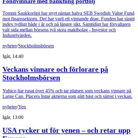
Fondvinnare med banktung portfölj
Tommi Saukkoriipi har styrt nästan halva SEB Swedish Value Fund
mot finanssektorn. Det har varit ett vinnande drag. Fonden har slagit
index tydligt både i år och på längre sikt. Samtidigt har förvaltaren
valt sida mellan börsens två stora maktbolag - Investor och
Industrivärden.
nyheter
/
Stockholmsbörsen
Igår, 14:40
Veckans vinnare och förlorare på
Stockholmsbörsen
Yubico har rusat över 45% och tar platsen som veckans vinnare på
Large Cap. Placera listar aktierna som gått bäst och sämst i veckan.
nyheter
/
Yen
Igår, 13:00
USA rycker ut för yenen – och retar upp