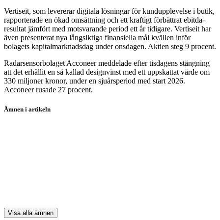
Vertiseit, som levererar digitala lösningar för kundupplevelse i butik,
rapporterade en ökad omsättning och ett kraftigt förbättrat ebitda-
resultat jämfört med motsvarande period ett år tidigare. Vertiseit har
även presenterat nya långsiktiga finansiella mål kvällen inför
bolagets kapitalmarknadsdag under onsdagen. Aktien steg 9 procent.
Radarsensorbolaget Acconeer meddelade efter tisdagens stängning
att det erhållit en så kallad designvinst med ett uppskattat värde om
330 miljoner kronor, under en sjuårsperiod med start 2026.
Acconeer rusade 27 procent.
Ämnen i artikeln
Boliden
Volvo
H&M
Sinch
Nibe
Visa alla ämnen