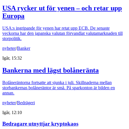
USA rycker ut för yenen – och retar upp
Europa
USA:s ingripande för yenen har retat upp ECB. De senaste
veckorna har den japanska valutan förvandlat valutamarknaden till
storpolitik.
nyheter
/
Banker
Igår, 15:32
Bankerna med lägst bolåneränta
Bolåneräntorna fortsatte att sjunka i juli. Skillnaderna mellan
storbankernas bolåneräntor är små. På sparkonton är bilden en
annan.
nyheter
/
Bedrägeri
Igår, 12:10
Bedragare utnyttjar kryptokaos