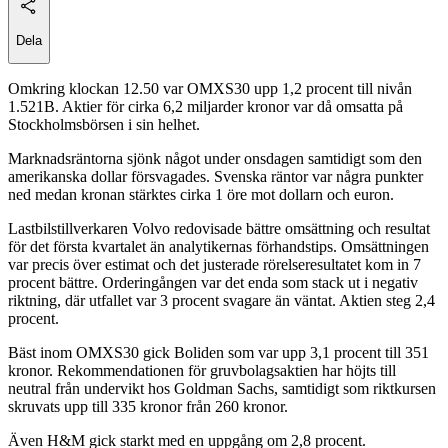
Dela
Omkring klockan 12.50 var OMXS30 upp 1,2 procent till nivån
1.521B. Aktier för cirka 6,2 miljarder kronor var då omsatta på
Stockholmsbörsen i sin helhet.
Marknadsräntorna sjönk något under onsdagen samtidigt som den
amerikanska dollar försvagades. Svenska räntor var några punkter
ned medan kronan stärktes cirka 1 öre mot dollarn och euron.
Lastbilstillverkaren Volvo redovisade bättre omsättning och resultat
för det första kvartalet än analytikernas förhandstips. Omsättningen
var precis över estimat och det justerade rörelseresultatet kom in 7
procent bättre. Orderingången var det enda som stack ut i negativ
riktning, där utfallet var 3 procent svagare än väntat. Aktien steg 2,4
procent.
Bäst inom OMXS30 gick Boliden som var upp 3,1 procent till 351
kronor. Rekommendationen för gruvbolagsaktien har höjts till
neutral från undervikt hos Goldman Sachs, samtidigt som riktkursen
skruvats upp till 335 kronor från 260 kronor.
Även H&M gick starkt med en uppgång om 2,8 procent.