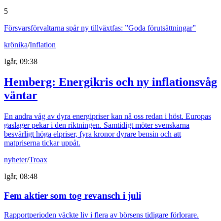
5
Försvarsförvaltarna spår ny tillväxtfas: ”Goda förutsättningar”
krönika
/
Inflation
Igår, 09:38
Hemberg: Energikris och ny inflationsvåg
väntar
En andra våg av dyra energipriser kan nå oss redan i höst. Europas
gaslager pekar i den riktningen. Samtidigt möter svenskarna
besvärligt höga elpriser, fyra kronor dyrare bensin och att
matpriserna tickar uppåt.
nyheter
/
Troax
Igår, 08:48
Fem aktier som tog revansch i juli
Rapportperioden väckte liv i flera av börsens tidigare förlorare.