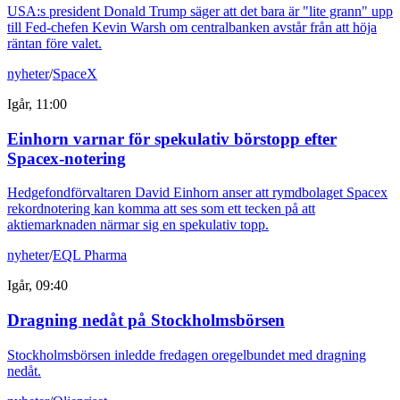
USA:s president Donald Trump säger att det bara är "lite grann" upp
till Fed-chefen Kevin Warsh om centralbanken avstår från att höja
räntan före valet.
nyheter
/
SpaceX
Igår, 11:00
Einhorn varnar för spekulativ börstopp efter
Spacex-notering
Hedgefondförvaltaren David Einhorn anser att rymdbolaget Spacex
rekordnotering kan komma att ses som ett tecken på att
aktiemarknaden närmar sig en spekulativ topp.
nyheter
/
EQL Pharma
Igår, 09:40
Dragning nedåt på Stockholmsbörsen
Stockholmsbörsen inledde fredagen oregelbundet med dragning
nedåt.