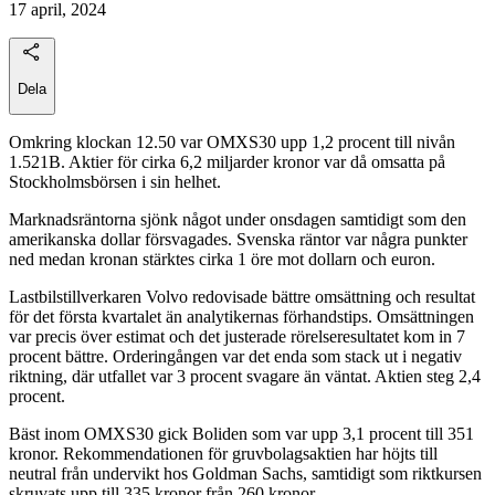
17 april, 2024
Dela
Omkring klockan 12.50 var OMXS30 upp 1,2 procent till nivån
1.521B. Aktier för cirka 6,2 miljarder kronor var då omsatta på
Stockholmsbörsen i sin helhet.
Marknadsräntorna sjönk något under onsdagen samtidigt som den
amerikanska dollar försvagades. Svenska räntor var några punkter
ned medan kronan stärktes cirka 1 öre mot dollarn och euron.
Lastbilstillverkaren Volvo redovisade bättre omsättning och resultat
för det första kvartalet än analytikernas förhandstips. Omsättningen
var precis över estimat och det justerade rörelseresultatet kom in 7
procent bättre. Orderingången var det enda som stack ut i negativ
riktning, där utfallet var 3 procent svagare än väntat. Aktien steg 2,4
procent.
Bäst inom OMXS30 gick Boliden som var upp 3,1 procent till 351
kronor. Rekommendationen för gruvbolagsaktien har höjts till
neutral från undervikt hos Goldman Sachs, samtidigt som riktkursen
skruvats upp till 335 kronor från 260 kronor.