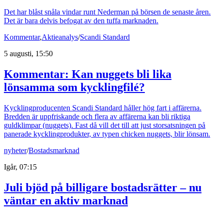
Det har blåst snåla vindar runt Nederman på börsen de senaste åren.
Det är bara delvis befogat av den tuffa marknaden.
Kommentar
,
Aktieanalys
/
Scandi Standard
5 augusti, 15:50
Kommentar: Kan nuggets bli lika
lönsamma som kycklingfilé?
Kycklingproducenten Scandi Standard håller hög fart i affärerna.
Bredden är uppfriskande och flera av affärerna kan bli riktiga
guldklimpar (nuggets). Fast då vill det till att just storsatsningen på
panerade kycklingprodukter, av typen chicken nuggets, blir lönsam.
nyheter
/
Bostadsmarknad
Igår, 07:15
Juli bjöd på billigare bostadsrätter – nu
väntar en aktiv marknad