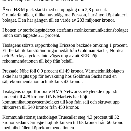
Även H&M gick starkt med en uppgång om 2,8 procent.
Grundarfamiljen, tillika huvudägarna Persson, har ånyo köpt aktier i
bolaget. Den här gången till ett värde av 283 miljoner kronor.
I botten av storbolagsindexet återfanns molnkommunikationsbolaget
Sinch som tappade 2,1 procent.
Tisdagens största rapportbolag Ericsson backade omkring 1 procent.
Ett flertal riktkursförändringar nedåt från Goldman Sachs, Nordea
och Barclays tycktes inte vägas upp av att SEB höjt
rekommendationen till köp från behåll.
Pressade Nibe föll 0,9 procent till 49 kronor. Värmeteknikbolagets
aktie har tagits upp för bevakning hos Goldman Sachs med en
säljrekommendation och riktkurs 43 kronor.
Tisdagens rapportförlorare HMS Networks rekylerade upp 5,6
procent till 428 kronor. DNB Markets har höjt
kommunikationssystembolaget till köp från sälj och skruvat upp
riktkursen till 540 kronor från 450 kronor.
Kommunikationstjänstbolaget Truecaller steg 4,3 procent till 32
kronor sedan Carnegie höjt riktkursen till 68 kronor från 66 kronor
med bibehållen köprekommendationen.