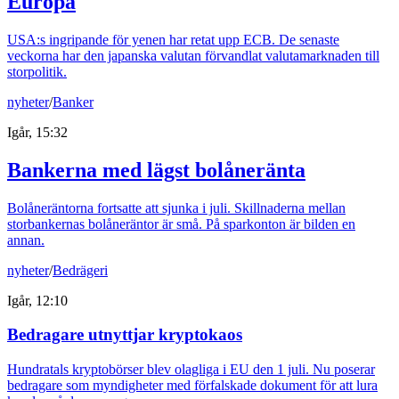
Europa
USA:s ingripande för yenen har retat upp ECB. De senaste
veckorna har den japanska valutan förvandlat valutamarknaden till
storpolitik.
nyheter
/
Banker
Igår, 15:32
Bankerna med lägst bolåneränta
Bolåneräntorna fortsatte att sjunka i juli. Skillnaderna mellan
storbankernas bolåneräntor är små. På sparkonton är bilden en
annan.
nyheter
/
Bedrägeri
Igår, 12:10
Bedragare utnyttjar kryptokaos
Hundratals kryptobörser blev olagliga i EU den 1 juli. Nu poserar
bedragare som myndigheter med förfalskade dokument för att lura