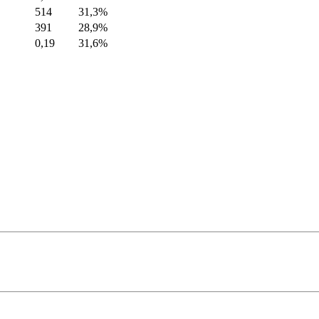
514
31,3%
391
28,9%
0,19
31,6%