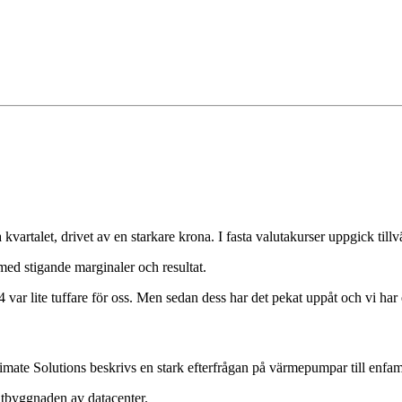
vartalet, drivet av en starkare krona. I fasta valutakurser uppgick till
 med stigande marginaler och resultat.
 var lite tuffare för oss. Men sedan dess har det pekat uppåt och vi har
Climate Solutions beskrivs en stark efterfrågan på värmepumpar till enfa
utbyggnaden av datacenter.