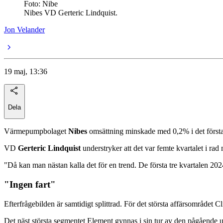
Foto: Nibe
Nibes VD Gerteric Lindquist.
Jon Velander
19 maj, 13:36
Dela
Värmepumpbolaget
Nibes
omsättning minskade med 0,2% i det första k
VD
Gerteric Lindquist
understryker att det var femte kvartalet i rad
"Då kan man nästan kalla det för en trend. De första tre kvartalen 2024
"Ingen fart"
Efterfrågebilden är samtidigt splittrad. För det största affärsområdet 
Det näst största segmentet Element gynnas i sin tur av den pågående 