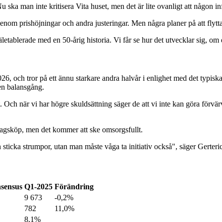
ska man inte kritisera Vita huset, men det är lite ovanligt att någon inf
genom prishöjningar och andra justeringar. Men några planer på att flytt
äletablerade med en 50-årig historia. Vi får se hur det utvecklar sig, om
6, och tror på ett ännu starkare andra halvår i enlighet med det typiska
 en balansgång.
. Och när vi har högre skuldsättning säger de att vi inte kan göra förvär
tagsköp, men det kommer att ske omsorgsfullt.
sticka strumpor, utan man måste våga ta initiativ också", säger Gerteri
sensus
Q1-2025
Förändring
9 673
-0,2%
782
11,0%
8,1%