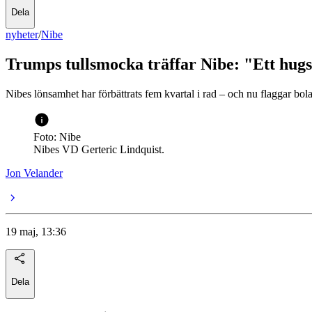
Dela
nyheter
/
Nibe
Trumps tullsmocka träffar Nibe: "Ett hug
Nibes lönsamhet har förbättrats fem kvartal i rad – och nu flaggar bol
Foto: Nibe
Nibes VD Gerteric Lindquist.
Jon Velander
19 maj, 13:36
Dela