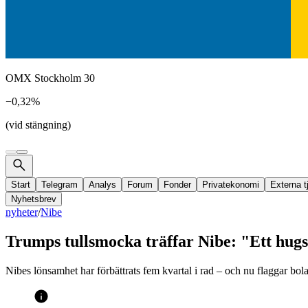
OMX Stockholm 30
−0,32%
(vid stängning)
Start
Telegram
Analys
Forum
Fonder
Privatekonomi
Externa t
Nyhetsbrev
nyheter
/
Nibe
Trumps tullsmocka träffar Nibe: "Ett hug
Nibes lönsamhet har förbättrats fem kvartal i rad – och nu flaggar bol