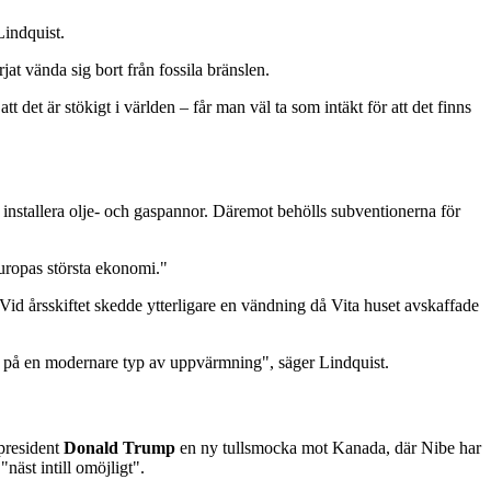
Lindquist.
at vända sig bort från fossila bränslen.
t det är stökigt i världen – får man väl ta som intäkt för att det finns
en installera olje- och gaspannor. Däremot behölls subventionerna för
Europas största ekonomi."
Vid årsskiftet skedde ytterligare en vändning då Vita huset avskaffade
sa på en modernare typ av uppvärmning", säger Lindquist.
 president
Donald Trump
en ny tullsmocka mot Kanada, där Nibe har
näst intill omöjligt".