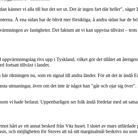
 känner vi alla till hur det ser ut. Det är ingen fart där heller", säger 
erna. Å ena sidan har de blivit mer försiktiga, å andra sidan har de börj
rmningen av fastigheter. Det faktum att vi kan uppvisa tillväxt – trots at
dd uppvärmningslag rivs upp i Tyskland, vilket gör det tillåtet att återig
fortsatt tillväxt i landet.
 här riktningen nu, som en signal till andra länder. För att det är ändå 
sta utmaningar, även om det inte är något han "går och ojar sig över". 
som vi hade befarat. Uppenbarligen ser folk ändå fördelar med att sat
ot hårt av ett annat besked från Vita huset. I slutet av mars utfärdade
is, och möjligheten för Stoves att nå sitt marginalmål beskrivs nu som "