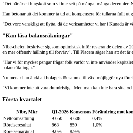
"Det här är ett hugskott som vi inte sett på många, många decennier. Nu 
Han betonar att det kommer ta tid att kompensera för tullarna fullt ut 
"Det vore vanskligt att flytta, då de verksamheter vi har i Kanada är v
"Kan läsa balansräkningar"
Nibe-chefen beskriver sig som optimistisk inför resterande delen av 202
en mer offensiv hållning till förvärv". Till Placera säger han att det är
"Har vi för mycket pengar frågar folk varför vi inte använder kapitalet
balansräkningar."
Nu menar han ändå att bolagets lönsamma tillväxt möjliggör nya före
"Vi kommer inte att vara dumdristiga. Men man kan inte bara sitta och 
Första kvartalet
Nibe, Mkr
Q1-2026
Konsensus
Förändring mot kon
Nettoomsättning
9 650
9 608
0,4%
Rörelseresultat
868
859
1,0%
Rörelsemarginal
9,0%
8,9%