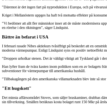
"Däremot är det ingen fart på nyproduktion i Europa, och på vitvarusidan
Kriget i Mellanöstern uppges ha haft två motsatta effekter på konsument
"Vi bedömer att allt fler människor inser att de måste modernisera uppvä
en rörelse i den riktningen", säger Lindquist.
Bättre än befarat i USA
I februari rasade Nibes aktiekurs tvåsiffrigt på beskedet att en omstri
moderna värmepumpar. Enligt Lindquist syns en positiv nettoeffekt med 
"Droppen urholkar stenen. Det är väldigt viktigt att Tyskland går i den
Han lyfter fram de tvära kasten inom politiken som en av bolagets främ
subventioner för värmepumpar till amerikanska hushåll.
"Tillbakagången på den amerikanska villamarknaden blev inte så stor 
"Ett hugskott"
Det minsta affärsområdet Stoves, som säljer braskaminer, drabbas därem
sin tillverkning. Smällen beräknas kosta bolaget runt 150 Mkr på årsbas