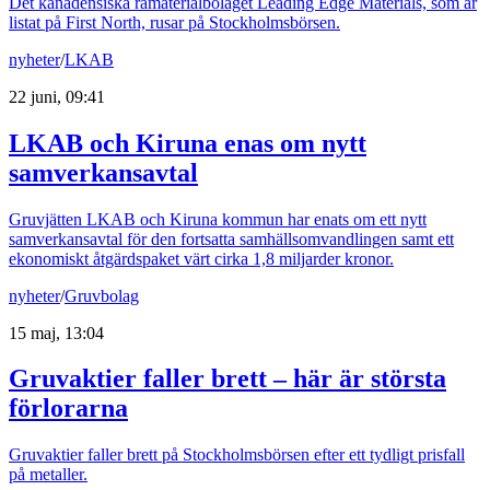
Det kanadensiska råmaterialbolaget Leading Edge Materials, som är
listat på First North, rusar på Stockholmsbörsen.
nyheter
/
LKAB
22 juni, 09:41
LKAB och Kiruna enas om nytt
samverkansavtal
Gruvjätten LKAB och Kiruna kommun har enats om ett nytt
samverkansavtal för den fortsatta samhällsomvandlingen samt ett
ekonomiskt åtgärdspaket värt cirka 1,8 miljarder kronor.
nyheter
/
Gruvbolag
15 maj, 13:04
Gruvaktier faller brett – här är största
förlorarna
Gruvaktier faller brett på Stockholmsbörsen efter ett tydligt prisfall
på metaller.