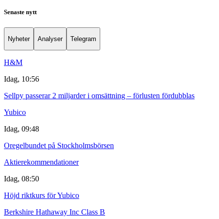
Senaste nytt
Nyheter
Analyser
Telegram
H&M
Idag, 10:56
Sellpy passerar 2 miljarder i omsättning – förlusten fördubblas
Yubico
Idag, 09:48
Oregelbundet på Stockholmsbörsen
Aktierekommendationer
Idag, 08:50
Höjd riktkurs för Yubico
Berkshire Hathaway Inc Class B