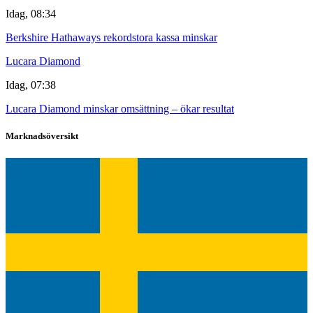
Idag, 08:34
Berkshire Hathaways rekordstora kassa minskar
Lucara Diamond
Idag, 07:38
Lucara Diamond minskar omsättning – ökar resultat
Marknadsöversikt