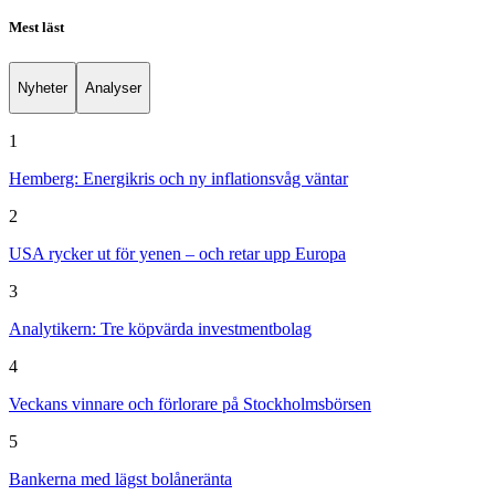
Mest läst
Nyheter
Analyser
1
Hemberg: Energikris och ny inflationsvåg väntar
2
USA rycker ut för yenen – och retar upp Europa
3
Analytikern: Tre köpvärda investmentbolag
4
Veckans vinnare och förlorare på Stockholmsbörsen
5
Bankerna med lägst bolåneränta