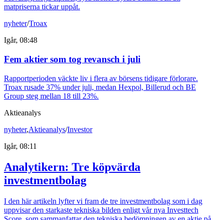
matpriserna tickar uppåt.
nyheter
/
Troax
Igår, 08:48
Fem aktier som tog revansch i juli
Rapportperioden väckte liv i flera av börsens tidigare förlorare.
Troax rusade 37% under juli, medan Hexpol, Billerud och BE
Group steg mellan 18 till 23%.
Aktieanalys
nyheter
,
Aktieanalys
/
Investor
Igår, 08:11
Analytikern: Tre köpvärda
investmentbolag
I den här artikeln lyfter vi fram de tre investmentbolag som i dag
uppvisar den starkaste tekniska bilden enligt vår nya Investtech
Score, som sammanfattar den tekniska bedömningen av en aktie på