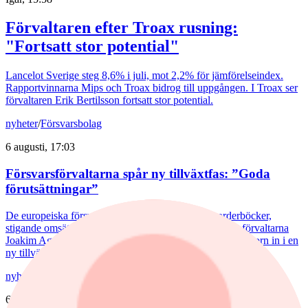
Förvaltaren efter Troax rusning:
"Fortsatt stor potential"
Lancelot Sverige steg 8,6% i juli, mot 2,2% för jämförelseindex.
Rapportvinnarna Mips och Troax bidrog till uppgången. I Troax ser
förvaltaren Erik Bertilsson fortsatt stor potential.
nyheter
/
Försvarsbolag
6 augusti, 17:03
Försvarsförvaltarna spår ny tillväxtfas: ”Goda
förutsättningar”
De europeiska försvarsbolagen visar rekordstora orderböcker,
stigande omsättning och förbättrade marginaler. Enligt förvaltarna
Joakim Agerback och Shayan Heidari går nu försvarssektorn in i en
ny tillväxtfas.
nyheter
/
Spiltan Småbolagsfond
6 augusti, 14:51