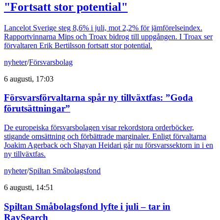
"Fortsatt stor potential"
Lancelot Sverige steg 8,6% i juli, mot 2,2% för jämförelseindex.
Rapportvinnarna Mips och Troax bidrog till uppgången. I Troax ser
förvaltaren Erik Bertilsson fortsatt stor potential.
nyheter
/
Försvarsbolag
6 augusti, 17:03
Försvarsförvaltarna spår ny tillväxtfas: ”Goda
förutsättningar”
De europeiska försvarsbolagen visar rekordstora orderböcker,
stigande omsättning och förbättrade marginaler. Enligt förvaltarna
Joakim Agerback och Shayan Heidari går nu försvarssektorn in i en
ny tillväxtfas.
nyheter
/
Spiltan Småbolagsfond
6 augusti, 14:51
Spiltan Småbolagsfond lyfte i juli – tar in
RaySearch