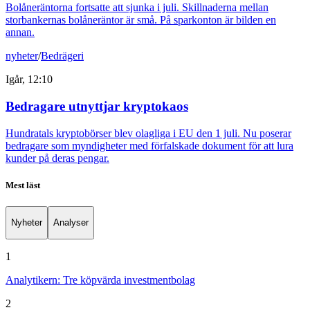
Bolåneräntorna fortsatte att sjunka i juli. Skillnaderna mellan
storbankernas bolåneräntor är små. På sparkonton är bilden en
annan.
nyheter
/
Bedrägeri
Igår, 12:10
Bedragare utnyttjar kryptokaos
Hundratals kryptobörser blev olagliga i EU den 1 juli. Nu poserar
bedragare som myndigheter med förfalskade dokument för att lura
kunder på deras pengar.
Mest läst
Nyheter
Analyser
1
Analytikern: Tre köpvärda investmentbolag
2