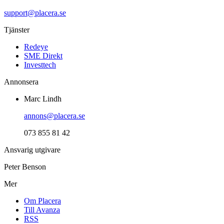
support@placera.se
Tjänster
Redeye
SME Direkt
Investtech
Annonsera
Marc Lindh
annons@placera.se
073 855 81 42
Ansvarig utgivare
Peter Benson
Mer
Om Placera
Till Avanza
RSS