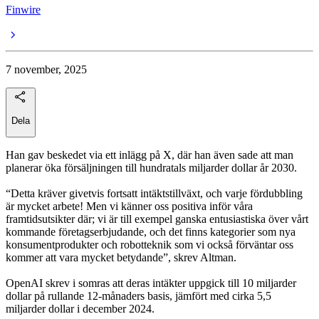
Finwire
7 november, 2025
Dela
Han gav beskedet via ett inlägg på X, där han även sade att man
planerar öka försäljningen till hundratals miljarder dollar år 2030.
“Detta kräver givetvis fortsatt intäktstillväxt, och varje fördubbling
är mycket arbete! Men vi känner oss positiva inför våra
framtidsutsikter där; vi är till exempel ganska entusiastiska över vårt
kommande företagserbjudande, och det finns kategorier som nya
konsumentprodukter och robotteknik som vi också förväntar oss
kommer att vara mycket betydande”, skrev Altman.
OpenAI skrev i somras att deras intäkter uppgick till 10 miljarder
dollar på rullande 12-månaders basis, jämfört med cirka 5,5
miljarder dollar i december 2024.