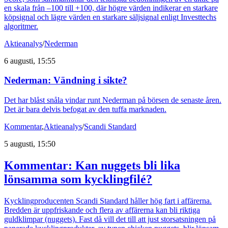
en skala från –100 till +100, där högre värden indikerar en starkare
köpsignal och lägre värden en starkare säljsignal enligt Investtechs
algoritmer.
Aktieanalys
/
Nederman
6 augusti, 15:55
Nederman: Vändning i sikte?
Det har blåst snåla vindar runt Nederman på börsen de senaste åren.
Det är bara delvis befogat av den tuffa marknaden.
Kommentar
,
Aktieanalys
/
Scandi Standard
5 augusti, 15:50
Kommentar: Kan nuggets bli lika
lönsamma som kycklingfilé?
Kycklingproducenten Scandi Standard håller hög fart i affärerna.
Bredden är uppfriskande och flera av affärerna kan bli riktiga
guldklimpar (nuggets). Fast då vill det till att just storsatsningen på