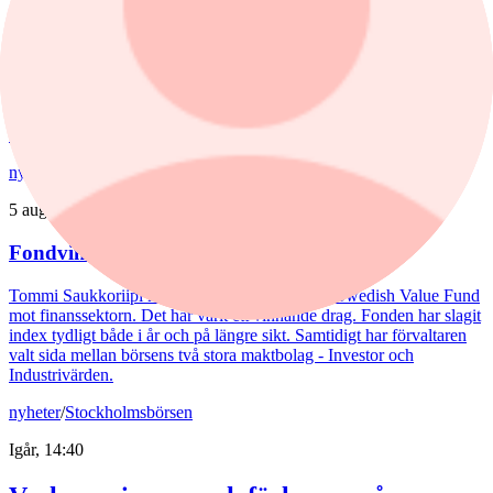
Spiltan Småbolagsfond lyfte i juli – tar in
RaySearch
Efter en svagare utveckling hittills i år fick Spiltan Småbolagsfond
ett tydligt lyft i juli. Mips bidrog mest till uppgången, medan
RaySearch Laboratories är ett nytt innehav i fonden.
nyheter
/
Aktiefonder
5 augusti, 15:06
Fondvinnare med banktung portfölj
Tommi Saukkoriipi har styrt nästan halva SEB Swedish Value Fund
mot finanssektorn. Det har varit ett vinnande drag. Fonden har slagit
index tydligt både i år och på längre sikt. Samtidigt har förvaltaren
valt sida mellan börsens två stora maktbolag - Investor och
Industrivärden.
nyheter
/
Stockholmsbörsen
Igår, 14:40