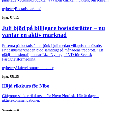
panerade kycklingprodukter, av typen chicken nuggets, blir lönsam.
nyheter
/
Bostadsmarknad
Igår, 07:15
Juli bjöd på billigare bostadsrätter – nu
väntar en aktiv marknad
Priserna på bostadsrätter sjönk i juli medan villapriserna ökade.
Fritidshusmarknaden bjöd samtidigt på månadens tredbrott. "En
glädjande signal", menar Liza Nyberg, tf VD för Svensk
Fastighetsförmedling.
nyheter
/
Aktierekommendationer
Igår, 08:39
Höjd riktkurs för Nibe
Citigroup sänker riktkursen för Novo Nordisk. Här är dagens
aktierekommendationer.
Senaste nytt