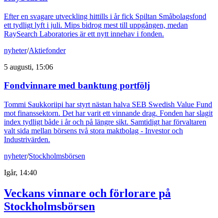
Efter en svagare utveckling hittills i år fick Spiltan Småbolagsfond
ett tydligt lyft i juli. Mips bidrog mest till uppgången, medan
RaySearch Laboratories är ett nytt innehav i fonden.
nyheter
/
Aktiefonder
5 augusti, 15:06
Fondvinnare med banktung portfölj
Tommi Saukkoriipi har styrt nästan halva SEB Swedish Value Fund
mot finanssektorn. Det har varit ett vinnande drag. Fonden har slagit
index tydligt både i år och på längre sikt. Samtidigt har förvaltaren
valt sida mellan börsens två stora maktbolag - Investor och
Industrivärden.
nyheter
/
Stockholmsbörsen
Igår, 14:40
Veckans vinnare och förlorare på
Stockholmsbörsen