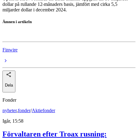
dollar på rullande 12-månaders basis, jämfört med cirka 5,5
miljarder dollar i december 2024.
Ämnen i artikeln
OpenAI
Finwire
Dela
Fonder
nyheter
,
fonder
/
Aktiefonder
Igår, 15:58
Förvaltaren efter Troax rusning: