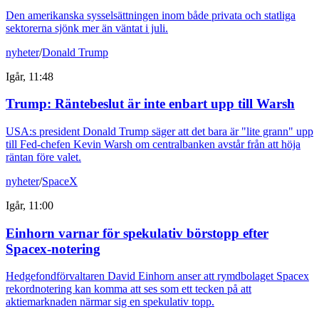
Den amerikanska sysselsättningen inom både privata och statliga
sektorerna sjönk mer än väntat i juli.
nyheter
/
Donald Trump
Igår, 11:48
Trump: Räntebeslut är inte enbart upp till Warsh
USA:s president Donald Trump säger att det bara är "lite grann" upp
till Fed-chefen Kevin Warsh om centralbanken avstår från att höja
räntan före valet.
nyheter
/
SpaceX
Igår, 11:00
Einhorn varnar för spekulativ börstopp efter
Spacex-notering
Hedgefondförvaltaren David Einhorn anser att rymdbolaget Spacex
rekordnotering kan komma att ses som ett tecken på att
aktiemarknaden närmar sig en spekulativ topp.