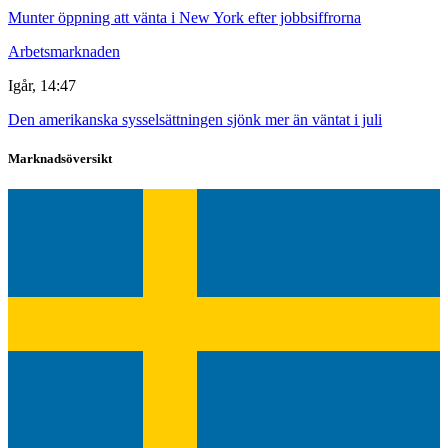
Munter öppning att vänta i New York efter jobbsiffrorna
Arbetsmarknaden
Igår, 14:47
Den amerikanska sysselsättningen sjönk mer än väntat i juli
Marknadsöversikt