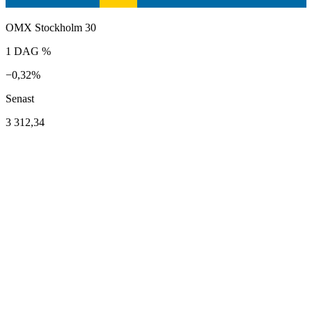
OMX Stockholm 30
1 DAG %
−0,32%
Senast
3 312,34