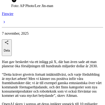
Foto: AP Photo/Lee Jin-man
Finwire
7 november, 2025
Dela
Han gav beskedet via ett inlägg på X, där han även sade att man
planerar öka försäljningen till hundratals miljarder dollar år 2030.
“Detta kräver givetvis fortsatt intäktstillväxt, och varje fördubbling
är mycket arbete! Men vi känner oss positiva inför våra
framtidsutsikter där; vi är till exempel ganska entusiastiska över vårt
kommande företagserbjudande, och det finns kategorier som nya
konsumentprodukter och robotteknik som vi också förväntar oss
kommer att vara mycket betydande”, skrev Altman.
OpenAI skrev i somras att deras intäkter uppgick till 10 miljarder