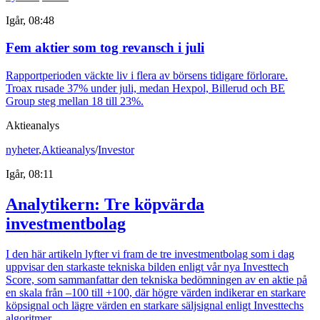
Igår, 08:48
Fem aktier som tog revansch i juli
Rapportperioden väckte liv i flera av börsens tidigare förlorare.
Troax rusade 37% under juli, medan Hexpol, Billerud och BE
Group steg mellan 18 till 23%.
Aktieanalys
nyheter
,
Aktieanalys
/
Investor
Igår, 08:11
Analytikern: Tre köpvärda
investmentbolag
I den här artikeln lyfter vi fram de tre investmentbolag som i dag
uppvisar den starkaste tekniska bilden enligt vår nya Investtech
Score, som sammanfattar den tekniska bedömningen av en aktie på
en skala från –100 till +100, där högre värden indikerar en starkare
köpsignal och lägre värden en starkare säljsignal enligt Investtechs
algoritmer.