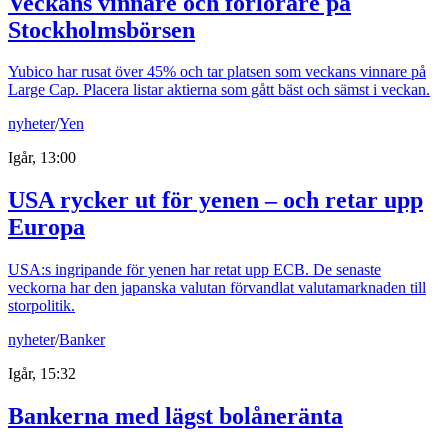
Veckans vinnare och förlorare på
Stockholmsbörsen
Yubico har rusat över 45% och tar platsen som veckans vinnare på
Large Cap. Placera listar aktierna som gått bäst och sämst i veckan.
nyheter
/
Yen
Igår, 13:00
USA rycker ut för yenen – och retar upp
Europa
USA:s ingripande för yenen har retat upp ECB. De senaste
veckorna har den japanska valutan förvandlat valutamarknaden till
storpolitik.
nyheter
/
Banker
Igår, 15:32
Bankerna med lägst bolåneränta