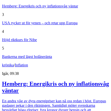
Hemberg: Energikris och ny inflationsvåg väntar
3
USA rycker ut för yenen – och retar upp Europa
4
Höjd riktkurs för Nibe
5
Bankerna med lägst bolåneränta
krönika
/
Inflation
Igår, 09:38
Hemberg: Energikris och ny inflationsvåg
väntar
En andra våg av dyra energipriser kan nå oss redan i höst. Europas
gaslager pekar i den riktningen. Samtidigt möter svenskarna
besvärligt höga elpriser, fyra kronor dyrare bensin och att