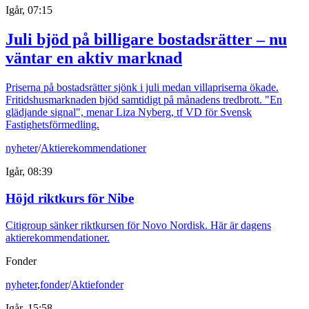
Igår, 07:15
Juli bjöd på billigare bostadsrätter – nu
väntar en aktiv marknad
Priserna på bostadsrätter sjönk i juli medan villapriserna ökade.
Fritidshusmarknaden bjöd samtidigt på månadens tredbrott. "En
glädjande signal", menar Liza Nyberg, tf VD för Svensk
Fastighetsförmedling.
nyheter
/
Aktierekommendationer
Igår, 08:39
Höjd riktkurs för Nibe
Citigroup sänker riktkursen för Novo Nordisk. Här är dagens
aktierekommendationer.
Fonder
nyheter
,
fonder
/
Aktiefonder
Igår, 15:58