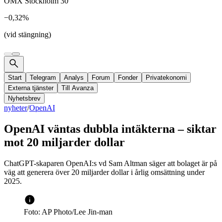
OMX Stockholm 30
−0,32%
(vid stängning)
Start
Telegram
Analys
Forum
Fonder
Privatekonomi
Externa tjänster
Till Avanza
Nyhetsbrev
nyheter
/
OpenAI
OpenAI väntas dubbla intäkterna – siktar
mot 20 miljarder dollar
ChatGPT-skaparen OpenAI:s vd Sam Altman säger att bolaget är på
väg att generera över 20 miljarder dollar i årlig omsättning under
2025.
Foto: AP Photo/Lee Jin-man