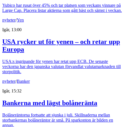
Yubico har rusat över 45% och tar platsen som veckans vinnare på
Large Cap. Placera listar aktierna som gått bäst och sämst i veckan.
nyheter
/
Yen
Igår, 13:00
USA rycker ut för yenen – och retar upp
Europa
USA:s ingripande för yenen har retat upp ECB. De senaste
veckorna har den japanska valutan förvandlat valutamarknaden till
storpolitik.
nyheter
/
Banker
Igår, 15:32
Bankerna med lägst bolåneränta
Bolåneräntorna fortsatte att sjunka i juli. Skillnaderna mellan
storbankernas bolåneräntor är små. På sparkonton är bilden en
annan.