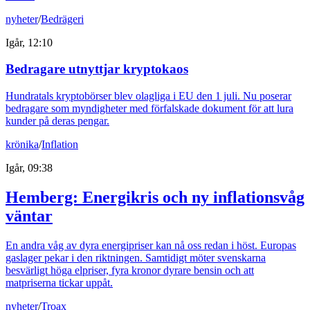
nyheter
/
Bedrägeri
Igår, 12:10
Bedragare utnyttjar kryptokaos
Hundratals kryptobörser blev olagliga i EU den 1 juli. Nu poserar
bedragare som myndigheter med förfalskade dokument för att lura
kunder på deras pengar.
krönika
/
Inflation
Igår, 09:38
Hemberg: Energikris och ny inflationsvåg
väntar
En andra våg av dyra energipriser kan nå oss redan i höst. Europas
gaslager pekar i den riktningen. Samtidigt möter svenskarna
besvärligt höga elpriser, fyra kronor dyrare bensin och att
matpriserna tickar uppåt.
nyheter
/
Troax