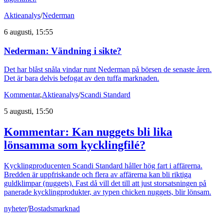
Aktieanalys
/
Nederman
6 augusti, 15:55
Nederman: Vändning i sikte?
Det har blåst snåla vindar runt Nederman på börsen de senaste åren.
Det är bara delvis befogat av den tuffa marknaden.
Kommentar
,
Aktieanalys
/
Scandi Standard
5 augusti, 15:50
Kommentar: Kan nuggets bli lika
lönsamma som kycklingfilé?
Kycklingproducenten Scandi Standard håller hög fart i affärerna.
Bredden är uppfriskande och flera av affärerna kan bli riktiga
guldklimpar (nuggets). Fast då vill det till att just storsatsningen på
panerade kycklingprodukter, av typen chicken nuggets, blir lönsam.
nyheter
/
Bostadsmarknad