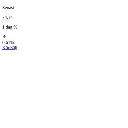
Senast
74,14
1 dag %
0,61%
Köp
Sälj