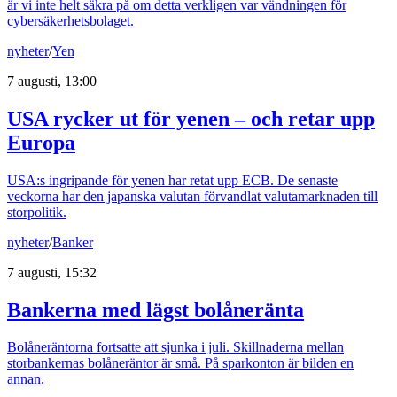
är vi inte helt säkra på om detta verkligen var vändningen för
cybersäkerhetsbolaget.
nyheter
/
Yen
7 augusti, 13:00
USA rycker ut för yenen – och retar upp
Europa
USA:s ingripande för yenen har retat upp ECB. De senaste
veckorna har den japanska valutan förvandlat valutamarknaden till
storpolitik.
nyheter
/
Banker
7 augusti, 15:32
Bankerna med lägst bolåneränta
Bolåneräntorna fortsatte att sjunka i juli. Skillnaderna mellan
storbankernas bolåneräntor är små. På sparkonton är bilden en
annan.