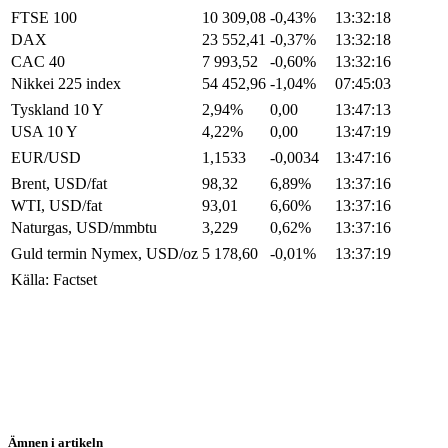
FTSE 100
10 309,08
-0,43%
13:32:18
DAX
23 552,41
-0,37%
13:32:18
CAC 40
7 993,52
-0,60%
13:32:16
Nikkei 225 index
54 452,96
-1,04%
07:45:03
Tyskland 10 Y
2,94%
0,00
13:47:13
USA 10 Y
4,22%
0,00
13:47:19
EUR/USD
1,1533
-0,0034
13:47:16
Brent, USD/fat
98,32
6,89%
13:37:16
WTI, USD/fat
93,01
6,60%
13:37:16
Naturgas, USD/mmbtu
3,229
0,62%
13:37:16
Guld termin Nymex, USD/oz
5 178,60
-0,01%
13:37:19
Källa: Factset
Ämnen i artikeln