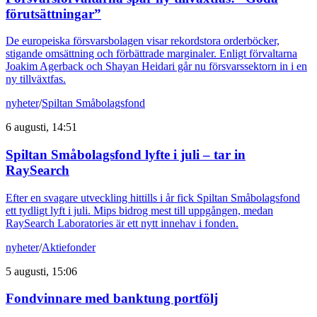
förutsättningar”
De europeiska försvarsbolagen visar rekordstora orderböcker,
stigande omsättning och förbättrade marginaler. Enligt förvaltarna
Joakim Agerback och Shayan Heidari går nu försvarssektorn in i en
ny tillväxtfas.
nyheter
/
Spiltan Småbolagsfond
6 augusti, 14:51
Spiltan Småbolagsfond lyfte i juli – tar in
RaySearch
Efter en svagare utveckling hittills i år fick Spiltan Småbolagsfond
ett tydligt lyft i juli. Mips bidrog mest till uppgången, medan
RaySearch Laboratories är ett nytt innehav i fonden.
nyheter
/
Aktiefonder
5 augusti, 15:06
Fondvinnare med banktung portfölj