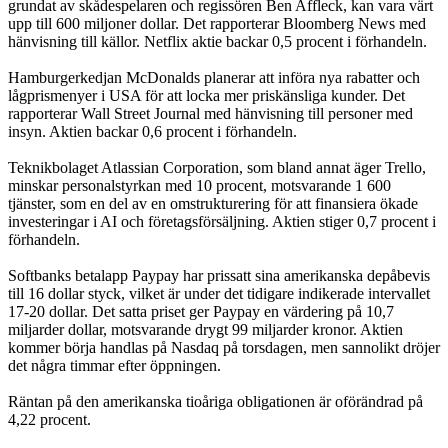
grundat av skådespelaren och regissören Ben Affleck, kan vara värt
upp till 600 miljoner dollar. Det rapporterar Bloomberg News med
hänvisning till källor. Netflix aktie backar 0,5 procent i förhandeln.
Hamburgerkedjan McDonalds planerar att införa nya rabatter och
lågprismenyer i USA för att locka mer priskänsliga kunder. Det
rapporterar Wall Street Journal med hänvisning till personer med
insyn. Aktien backar 0,6 procent i förhandeln.
Teknikbolaget Atlassian Corporation, som bland annat äger Trello,
minskar personalstyrkan med 10 procent, motsvarande 1 600
tjänster, som en del av en omstrukturering för att finansiera ökade
investeringar i AI och företagsförsäljning. Aktien stiger 0,7 procent i
förhandeln.
Softbanks betalapp Paypay har prissatt sina amerikanska depåbevis
till 16 dollar styck, vilket är under det tidigare indikerade intervallet
17-20 dollar. Det satta priset ger Paypay en värdering på 10,7
miljarder dollar, motsvarande drygt 99 miljarder kronor. Aktien
kommer börja handlas på Nasdaq på torsdagen, men sannolikt dröjer
det några timmar efter öppningen.
Räntan på den amerikanska tioåriga obligationen är oförändrad på
4,22 procent.