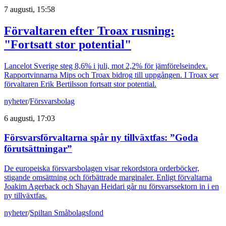
7 augusti, 15:58
Förvaltaren efter Troax rusning:
"Fortsatt stor potential"
Lancelot Sverige steg 8,6% i juli, mot 2,2% för jämförelseindex.
Rapportvinnarna Mips och Troax bidrog till uppgången. I Troax ser
förvaltaren Erik Bertilsson fortsatt stor potential.
nyheter
/
Försvarsbolag
6 augusti, 17:03
Försvarsförvaltarna spår ny tillväxtfas: ”Goda
förutsättningar”
De europeiska försvarsbolagen visar rekordstora orderböcker,
stigande omsättning och förbättrade marginaler. Enligt förvaltarna
Joakim Agerback och Shayan Heidari går nu försvarssektorn in i en
ny tillväxtfas.
nyheter
/
Spiltan Småbolagsfond