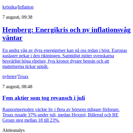
krönika
/
Inflation
7 augusti, 09:38
Hemberg: Energikris och ny inflationsvåg
väntar
En andra våg av dyra energipriser kan nå oss redan i höst. Europas
gaslager pekar i den riktningen. Samtidigt möter svenskarna
besvärligt höga elpriser, fyra kronor dyrare bensin och att
matpriserna tickar uppåt.
nyheter
/
Troax
7 augusti, 08:48
Fem aktier som tog revansch i juli
Rapportperioden väckte liv i flera av börsens tidigare förlorare.
Troax rusade 37% under juli, medan Hexpol, Billerud och BE
Group steg mellan 18 till 23%.
Aktieanalys