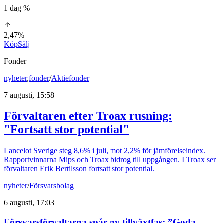
1 dag %
2,47%
Köp
Sälj
Fonder
nyheter
,
fonder
/
Aktiefonder
7 augusti, 15:58
Förvaltaren efter Troax rusning:
"Fortsatt stor potential"
Lancelot Sverige steg 8,6% i juli, mot 2,2% för jämförelseindex.
Rapportvinnarna Mips och Troax bidrog till uppgången. I Troax ser
förvaltaren Erik Bertilsson fortsatt stor potential.
nyheter
/
Försvarsbolag
6 augusti, 17:03
Försvarsförvaltarna spår ny tillväxtfas: ”Goda