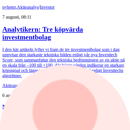
nyheter
,
Aktieanalys
/
Investor
7 augusti, 08:11
Analytikern: Tre köpvärda
investmentbolag
I den här artikeln lyfter vi fram de tre investmentbolag som i dag
uppvisar den starkaste tekniska bilden enligt vår nya Investtech
Score, som sammanfattar den tekniska bedömningen av en aktie på
en skala från –100 till +100, där högre värden indikerar en starkare
köpsignal och lägre värden en starkare säljsignal enligt Investtechs
algoritmer.
Aktieanalys
/
Nederman
6 augusti, 15:55
Nederman: Vändning i sikte?
Det har blåst snåla vindar runt Nederman på börsen de senaste åren.
Det är bara delvis befogat av den tuffa marknaden.