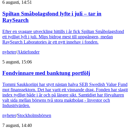
6 augusti, 14:51
Spiltan Småbolagsfond lyfte i juli – tar in
RaySearch
Efter en svagare utveckling hittills i år fick Spiltan Småbolagsfond
ett tydligt lyft i juli. Mips bidrog mest till uppgången, medan
RaySearch Laboratories är ett nytt innehav i fonden.
nyheter
/
Aktiefonder
5 augusti, 15:06
Fondvinnare med banktung portfölj
Tommi Saukkoriipi har styrt nästan halva SEB Swedish Value Fund
mot finanssektorn. Det har varit ett vinnande drag. Fonden har slagit
index tydligt både i år och på längre sikt. Samtidigt har förvaltaren
valt sida mellan börsens två stora maktbolag - Investor och
Industrivärden.
nyheter
/
Stockholmsbörsen
7 augusti, 14:40