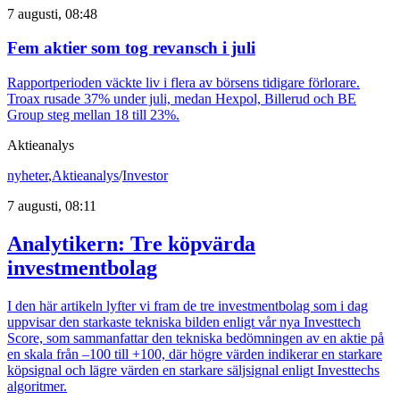
7 augusti, 08:48
Fem aktier som tog revansch i juli
Rapportperioden väckte liv i flera av börsens tidigare förlorare.
Troax rusade 37% under juli, medan Hexpol, Billerud och BE
Group steg mellan 18 till 23%.
Aktieanalys
nyheter
,
Aktieanalys
/
Investor
7 augusti, 08:11
Analytikern: Tre köpvärda
investmentbolag
I den här artikeln lyfter vi fram de tre investmentbolag som i dag
uppvisar den starkaste tekniska bilden enligt vår nya Investtech
Score, som sammanfattar den tekniska bedömningen av en aktie på
en skala från –100 till +100, där högre värden indikerar en starkare
köpsignal och lägre värden en starkare säljsignal enligt Investtechs
algoritmer.