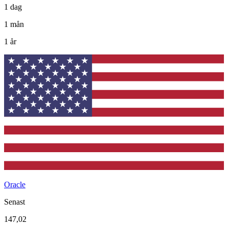
1 dag
1 mån
1 år
Oracle
Senast
147,02