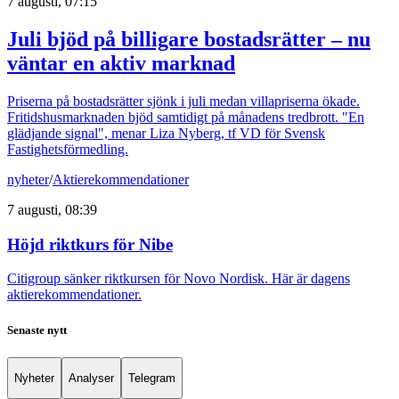
7 augusti, 07:15
Juli bjöd på billigare bostadsrätter – nu
väntar en aktiv marknad
Priserna på bostadsrätter sjönk i juli medan villapriserna ökade.
Fritidshusmarknaden bjöd samtidigt på månadens tredbrott. "En
glädjande signal", menar Liza Nyberg, tf VD för Svensk
Fastighetsförmedling.
nyheter
/
Aktierekommendationer
7 augusti, 08:39
Höjd riktkurs för Nibe
Citigroup sänker riktkursen för Novo Nordisk. Här är dagens
aktierekommendationer.
Senaste nytt
Nyheter
Analyser
Telegram