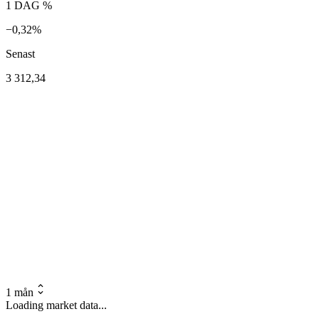
1 DAG %
−0,32%
Senast
3 312,34
1 mån
Loading market data...