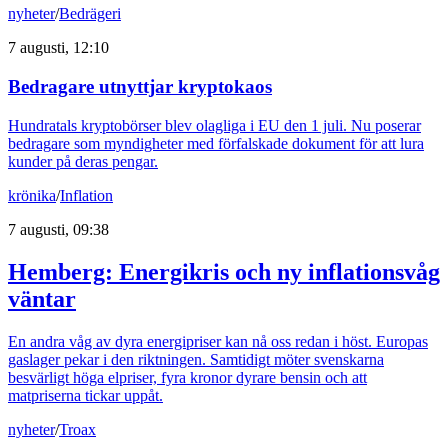
nyheter
/
Bedrägeri
7 augusti, 12:10
Bedragare utnyttjar kryptokaos
Hundratals kryptobörser blev olagliga i EU den 1 juli. Nu poserar
bedragare som myndigheter med förfalskade dokument för att lura
kunder på deras pengar.
krönika
/
Inflation
7 augusti, 09:38
Hemberg: Energikris och ny inflationsvåg
väntar
En andra våg av dyra energipriser kan nå oss redan i höst. Europas
gaslager pekar i den riktningen. Samtidigt möter svenskarna
besvärligt höga elpriser, fyra kronor dyrare bensin och att
matpriserna tickar uppåt.
nyheter
/
Troax