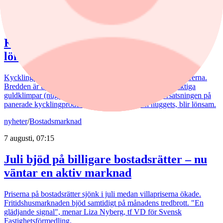
Kommentar
,
Aktieanalys
/
Scandi Standard
5 augusti, 15:50
Kommentar: Kan nuggets bli lika
lönsamma som kycklingfilé?
Kycklingproducenten Scandi Standard håller hög fart i affärerna.
Bredden är uppfriskande och flera av affärerna kan bli riktiga
guldklimpar (nuggets). Fast då vill det till att just storsatsningen på
panerade kycklingprodukter, av typen chicken nuggets, blir lönsam.
nyheter
/
Bostadsmarknad
7 augusti, 07:15
Juli bjöd på billigare bostadsrätter – nu
väntar en aktiv marknad
Priserna på bostadsrätter sjönk i juli medan villapriserna ökade.
Fritidshusmarknaden bjöd samtidigt på månadens tredbrott. "En
glädjande signal", menar Liza Nyberg, tf VD för Svensk
Fastighetsförmedling.