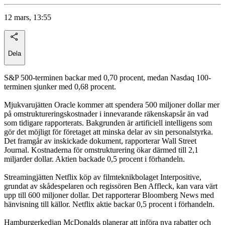
12 mars, 13:55
Dela
S&P 500-terminen backar med 0,70 procent, medan Nasdaq 100-
terminen sjunker med 0,68 procent.
Mjukvarujätten Oracle kommer att spendera 500 miljoner dollar mer
på omstruktureringskostnader i innevarande räkenskapsår än vad
som tidigare rapporterats. Bakgrunden är artificiell intelligens som
gör det möjligt för företaget att minska delar av sin personalstyrka.
Det framgår av inskickade dokument, rapporterar Wall Street
Journal. Kostnaderna för omstrukturering ökar därmed till 2,1
miljarder dollar. Aktien backade 0,5 procent i förhandeln.
Streamingjätten Netflix köp av filmteknikbolaget Interpositive,
grundat av skådespelaren och regissören Ben Affleck, kan vara värt
upp till 600 miljoner dollar. Det rapporterar Bloomberg News med
hänvisning till källor. Netflix aktie backar 0,5 procent i förhandeln.
Hamburgerkedjan McDonalds planerar att införa nya rabatter och