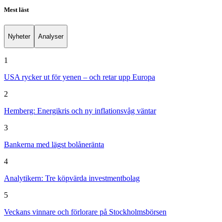
Mest läst
Nyheter
Analyser
1
USA rycker ut för yenen – och retar upp Europa
2
Hemberg: Energikris och ny inflationsvåg väntar
3
Bankerna med lägst bolåneränta
4
Analytikern: Tre köpvärda investmentbolag
5
Veckans vinnare och förlorare på Stockholmsbörsen