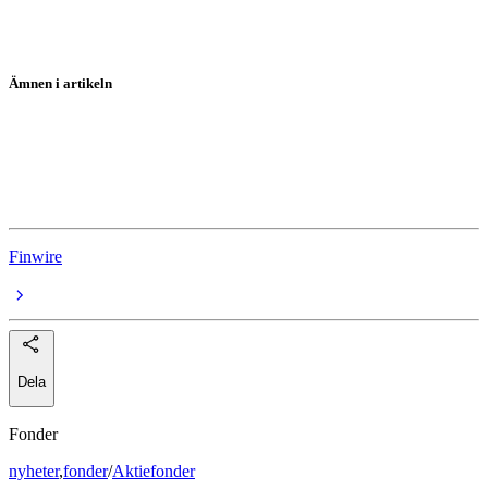
Ämnen i artikeln
USA-börserna
Netflix
Oracle
Finwire
Dela
Fonder
nyheter
,
fonder
/
Aktiefonder