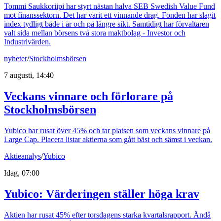
Tommi Saukkoriipi har styrt nästan halva SEB Swedish Value Fund
mot finanssektorn. Det har varit ett vinnande drag. Fonden har slagit
index tydligt både i år och på längre sikt. Samtidigt har förvaltaren
valt sida mellan börsens två stora maktbolag - Investor och
Industrivärden.
nyheter
/
Stockholmsbörsen
7 augusti, 14:40
Veckans vinnare och förlorare på
Stockholmsbörsen
Yubico har rusat över 45% och tar platsen som veckans vinnare på
Large Cap. Placera listar aktierna som gått bäst och sämst i veckan.
Aktieanalys
/
Yubico
Idag, 07:00
Yubico: Värderingen ställer höga krav
Aktien har rusat 45% efter torsdagens starka kvartalsrapport. Ändå