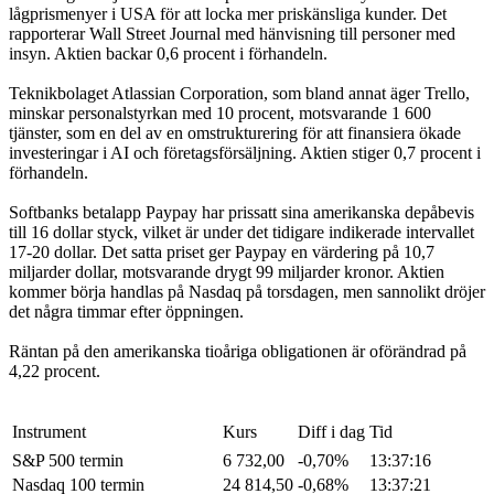
lågprismenyer i USA för att locka mer priskänsliga kunder. Det
rapporterar Wall Street Journal med hänvisning till personer med
insyn. Aktien backar 0,6 procent i förhandeln.
Teknikbolaget Atlassian Corporation, som bland annat äger Trello,
minskar personalstyrkan med 10 procent, motsvarande 1 600
tjänster, som en del av en omstrukturering för att finansiera ökade
investeringar i AI och företagsförsäljning. Aktien stiger 0,7 procent i
förhandeln.
Softbanks betalapp Paypay har prissatt sina amerikanska depåbevis
till 16 dollar styck, vilket är under det tidigare indikerade intervallet
17-20 dollar. Det satta priset ger Paypay en värdering på 10,7
miljarder dollar, motsvarande drygt 99 miljarder kronor. Aktien
kommer börja handlas på Nasdaq på torsdagen, men sannolikt dröjer
det några timmar efter öppningen.
Räntan på den amerikanska tioåriga obligationen är oförändrad på
4,22 procent.
Instrument
Kurs
Diff i dag
Tid
S&P 500 termin
6 732,00
-0,70%
13:37:16
Nasdaq 100 termin
24 814,50
-0,68%
13:37:21