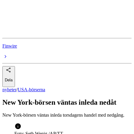
USA-börserna
Netflix
Oracle
Finwire
Dela
nyheter
/
USA-börserna
New York-börsen väntas inleda nedåt
New York-börsen väntas inleda torsdagens handel med nedgång.
Foto: Seth Wenig /AP/TT