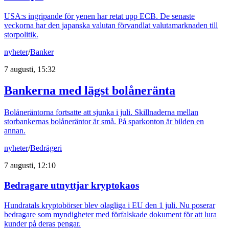
USA:s ingripande för yenen har retat upp ECB. De senaste
veckorna har den japanska valutan förvandlat valutamarknaden till
storpolitik.
nyheter
/
Banker
7 augusti, 15:32
Bankerna med lägst bolåneränta
Bolåneräntorna fortsatte att sjunka i juli. Skillnaderna mellan
storbankernas bolåneräntor är små. På sparkonton är bilden en
annan.
nyheter
/
Bedrägeri
7 augusti, 12:10
Bedragare utnyttjar kryptokaos
Hundratals kryptobörser blev olagliga i EU den 1 juli. Nu poserar
bedragare som myndigheter med förfalskade dokument för att lura
kunder på deras pengar.