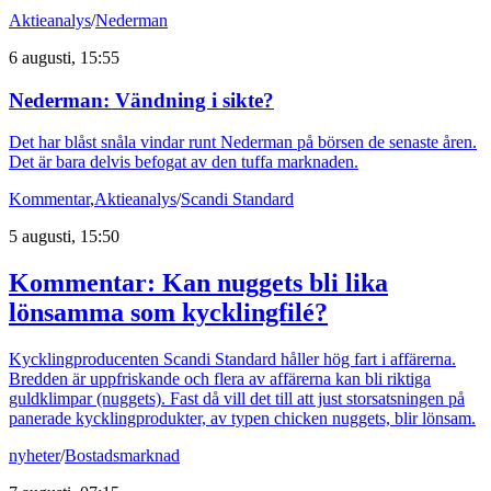
Aktieanalys
/
Nederman
6 augusti, 15:55
Nederman: Vändning i sikte?
Det har blåst snåla vindar runt Nederman på börsen de senaste åren.
Det är bara delvis befogat av den tuffa marknaden.
Kommentar
,
Aktieanalys
/
Scandi Standard
5 augusti, 15:50
Kommentar: Kan nuggets bli lika
lönsamma som kycklingfilé?
Kycklingproducenten Scandi Standard håller hög fart i affärerna.
Bredden är uppfriskande och flera av affärerna kan bli riktiga
guldklimpar (nuggets). Fast då vill det till att just storsatsningen på
panerade kycklingprodukter, av typen chicken nuggets, blir lönsam.
nyheter
/
Bostadsmarknad