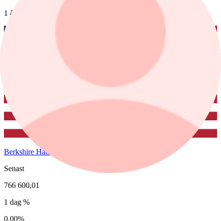
1 år
Berkshire Hathaway Inc Class A
Senast
766 600,01
1 dag %
0,00%