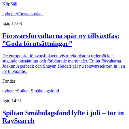
Köp
Sälj
nyheter
/
Försvarsbolag
Igår, 17:03
Försvarsförvaltarna spår ny tillväxtfas:
”Goda förutsättningar”
De europeiska försvarsbolagen visar rekordstora orderböcker,
stigande omsättning och förbättrade marginaler. Enligt förvaltarna
Joakim Agerback och Shayan Heidari går nu försvarssektorn in i en
ny tillväxtfas.
Fonder
nyheter
/
Spiltan Småbolagsfond
Igår, 14:51
Spiltan Småbolagsfond lyfte i juli – tar in
RaySearch