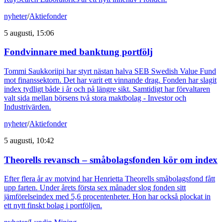
nyheter
/
Aktiefonder
5 augusti, 15:06
Fondvinnare med banktung portfölj
Tommi Saukkoriipi har styrt nästan halva SEB Swedish Value Fund
mot finanssektorn. Det har varit ett vinnande drag. Fonden har slagit
index tydligt både i år och på längre sikt. Samtidigt har förvaltaren
valt sida mellan börsens två stora maktbolag - Investor och
Industrivärden.
nyheter
/
Aktiefonder
5 augusti, 10:42
Theorells revansch – småbolagsfonden kör om index
Efter flera år av motvind har Henrietta Theorells småbolagsfond fått
upp farten. Under årets första sex månader slog fonden sitt
jämförelseindex med 5,6 procentenheter. Hon har också plockat in
ett nytt finskt bolag i portföljen.