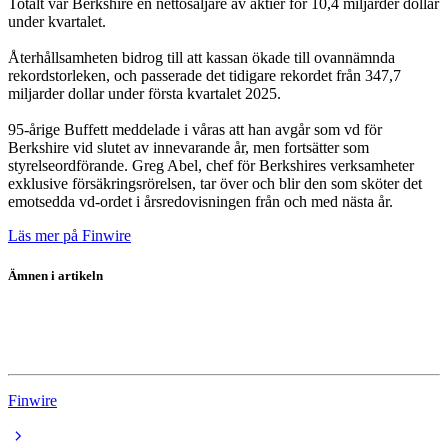
Totalt var Berkshire en nettosäljare av aktier för 10,4 miljarder dollar
under kvartalet.
Återhållsamheten bidrog till att kassan ökade till ovannämnda
rekordstorleken, och passerade det tidigare rekordet från 347,7
miljarder dollar under första kvartalet 2025.
95-årige Buffett meddelade i våras att han avgår som vd för
Berkshire vid slutet av innevarande år, men fortsätter som
styrelseordförande. Greg Abel, chef för Berkshires verksamheter
exklusive försäkringsrörelsen, tar över och blir den som sköter det
emotsedda vd-ordet i årsredovisningen från och med nästa år.
Läs mer på Finwire
Ämnen i artikeln
Berkshire Hathaway Inc Class B
Berkshire Hathaway
Finwire