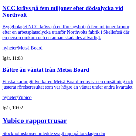
NCC krävs på fem miljoner efter dödsolycka vid
Northvolt
Byggbolaget NCC krävs på en företagsbot på fem miljoner kronor
efter en arbetsplatsolycka utanför Northvolts fabrik i Skellefteå där
en person omkom och en annan skadades allvarligt.
nyheter
/
Metsä Board
Igår, 11:08
Bättre än väntat från Metsä Board
Finska kartongtillverkaren Metsä Board redovisar en omsättning och
justerat rörelseresultat som var högre än väntat under andra kvartalet.
nyheter
/
Yubico
Igår, 10:02
Yubico rapportrusar
Stockholmsbörsen inledde svagt upp på torsdagen där