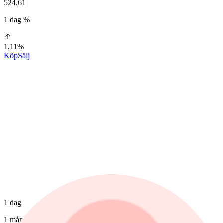
524,61
1 dag %
1,11%
Köp
Sälj
1 dag
1 mån