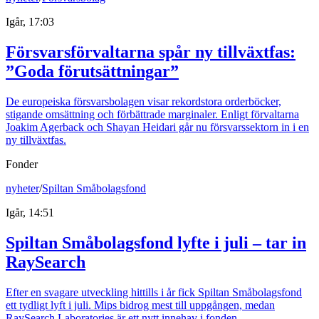
Igår, 17:03
Försvarsförvaltarna spår ny tillväxtfas:
”Goda förutsättningar”
De europeiska försvarsbolagen visar rekordstora orderböcker,
stigande omsättning och förbättrade marginaler. Enligt förvaltarna
Joakim Agerback och Shayan Heidari går nu försvarssektorn in i en
ny tillväxtfas.
Fonder
nyheter
/
Spiltan Småbolagsfond
Igår, 14:51
Spiltan Småbolagsfond lyfte i juli – tar in
RaySearch
Efter en svagare utveckling hittills i år fick Spiltan Småbolagsfond
ett tydligt lyft i juli. Mips bidrog mest till uppgången, medan
RaySearch Laboratories är ett nytt innehav i fonden.