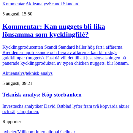
Kommentar
,
Aktieanalys
/
Scandi Standard
5 augusti, 15:50
Kommentar: Kan nuggets bli lika
lönsamma som kycklingfilé?
Kycklingproducenten Scandi Standard håller hög fart i affärerna.
Bredden är uppfriskande och flera av affärerna kan bli riktiga
guldklimpar (nuggets). Fast då vill det till att just storsatsningen på
panerade kycklingprodukter, av typen chicken nuggets, blir lönsam.
Aktieanalys
/
teknisk-analys
5 augusti, 09:21
Teknisk analys: Köp storbanken
Investtechs analytiker David Östblad lyfter fram två köpvärda aktier
och säljstämplar en.
Rapporter
nyheter
/
Millicom International Cellular