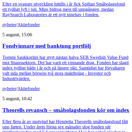
Efter en svagare utveckling hittills i år fick Spiltan Småbolagsfond
ett tydligt lyft i juli. Mips bidrog mest till uppgången, medan
RaySearch Laboratories är ett nytt innehav i fonden.
nyheter
/
Aktiefonder
5 augusti, 15:06
Fondvinnare med banktung portfölj
Tommi Saukkoriipi har styrt nästan halva SEB Swedish Value Fund
mot finanssektorn. Det har varit ett vinnande drag. Fonden har slagit
index tydligt både i år och på längre sikt. Samtidigt har förvaltaren
valt sida mellan börsens två stora maktbolag - Investor och
Industrivärden.
nyheter
/
Aktiefonder
5 augusti, 10:42
Theorells revansch – småbolagsfonden kör om index
Efter flera år av motvind har Henrietta Theorells småbolagsfond fått
upp farten. Under årets första sex månader slog fonden sitt