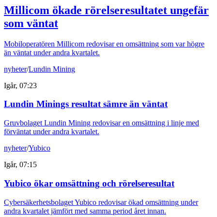
Millicom ökade rörelseresultatet ungefär
som väntat
Mobiloperatören Millicom redovisar en omsättning som var högre
än väntat under andra kvartalet.
nyheter
/
Lundin Mining
Igår, 07:23
Lundin Minings resultat sämre än väntat
Gruvbolaget Lundin Mining redovisar en omsättning i linje med
förväntat under andra kvartalet.
nyheter
/
Yubico
Igår, 07:15
Yubico ökar omsättning och rörelseresultat
Cybersäkerhetsbolaget Yubico redovisar ökad omsättning under
andra kvartalet jämfört med samma period året innan.