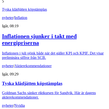
5
Tyska klädjätten köpstämplas
nyheter
/
Inflation
Igår, 08:19
Inflationen sjunker i takt med
energipriserna
Inflationen i juli sjönk både när det gäller KPI och KPIF. Det visar
preliminära siffror från SCB.
nyheter
/
Aktierekommendationer
Igår, 09:29
Tyska klädjätten köpstämplas
Goldman Sachs sänker riktkursen för Sandvik. Här är dagens
aktierekommendationer.
nyheter
/
Nvidia