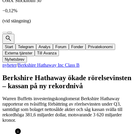
OMX Stockholm 30
−0,12%
(vid stängning)
Start
Telegram
Analys
Forum
Fonder
Privatekonomi
Externa tjänster
Till Avanza
Nyhetsbrev
nyheter
/
Berkshire Hathaway Inc Class B
Berkshire Hathaway ökade rörelsevinsten
– kassan på ny rekordnivå
Warren Buffetts investeringskonglomerat Berkshire Hathaway
rapporterar en tvåsiffrig förbättring av rörelsevinsten under Q3,
samtidigt som bolaget nettosålde aktier och såg kassan svälla till
rekordhöga 381,6 miljarder dollar, motsvarande 3 620 miljarder
kronor.