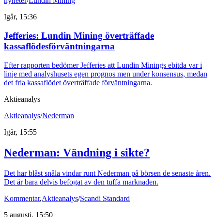
nyheter
/
Lundin Mining
Igår, 15:36
Jefferies: Lundin Mining överträffade
kassaflödesförväntningarna
Efter rapporten bedömer Jefferies att Lundin Minings ebitda var i
linje med analyshusets egen prognos men under konsensus, medan
det fria kassaflödet överträffade förväntningarna.
Aktieanalys
Aktieanalys
/
Nederman
Igår, 15:55
Nederman: Vändning i sikte?
Det har blåst snåla vindar runt Nederman på börsen de senaste åren.
Det är bara delvis befogat av den tuffa marknaden.
Kommentar
,
Aktieanalys
/
Scandi Standard
5 augusti, 15:50