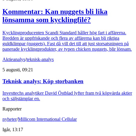
Kommentar: Kan nuggets bli lika
lönsamma som kycklingfilé?
Kycklingproducenten Scandi Standard håller hög fart i affärerna.
Bredden är uppfriskande och flera av affärerna kan bli riktiga
guldklimpar (nuggets). Fast då vill det till att just storsatsningen på
panerade kycklingprodukter, av typen chicken nuggets, blir lönsam.
Aktieanalys
/
teknisk-analys
5 augusti, 09:21
Teknisk analys: Köp storbanken
Investtechs analytiker David Östblad lyfter fram två köpvärda aktier
och säljstämplar en.
Rapporter
nyheter
/
Millicom International Cellular
Igår, 13:17