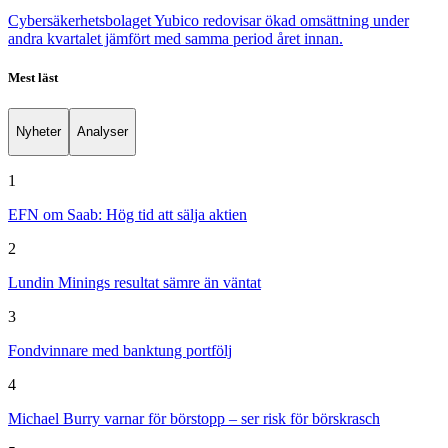
Cybersäkerhetsbolaget Yubico redovisar ökad omsättning under
andra kvartalet jämfört med samma period året innan.
Mest läst
Nyheter
Analyser
1
EFN om Saab: Hög tid att sälja aktien
2
Lundin Minings resultat sämre än väntat
3
Fondvinnare med banktung portfölj
4
Michael Burry varnar för börstopp – ser risk för börskrasch