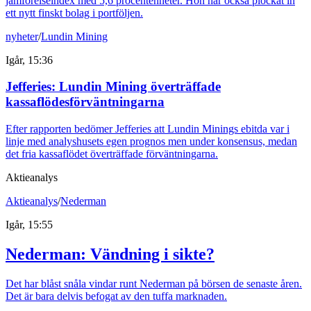
jämförelseindex med 5,6 procentenheter. Hon har också plockat in
ett nytt finskt bolag i portföljen.
nyheter
/
Lundin Mining
Igår, 15:36
Jefferies: Lundin Mining överträffade
kassaflödesförväntningarna
Efter rapporten bedömer Jefferies att Lundin Minings ebitda var i
linje med analyshusets egen prognos men under konsensus, medan
det fria kassaflödet överträffade förväntningarna.
Aktieanalys
Aktieanalys
/
Nederman
Igår, 15:55
Nederman: Vändning i sikte?
Det har blåst snåla vindar runt Nederman på börsen de senaste åren.
Det är bara delvis befogat av den tuffa marknaden.