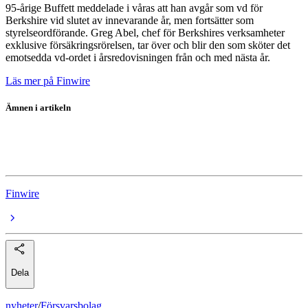
95-årige Buffett meddelade i våras att han avgår som vd för
Berkshire vid slutet av innevarande år, men fortsätter som
styrelseordförande. Greg Abel, chef för Berkshires verksamheter
exklusive försäkringsrörelsen, tar över och blir den som sköter det
emotsedda vd-ordet i årsredovisningen från och med nästa år.
Läs mer på Finwire
Ämnen i artikeln
Berkshire Hathaway Inc Class B
Berkshire Hathaway
Finwire
Dela
nyheter
/
Försvarsbolag