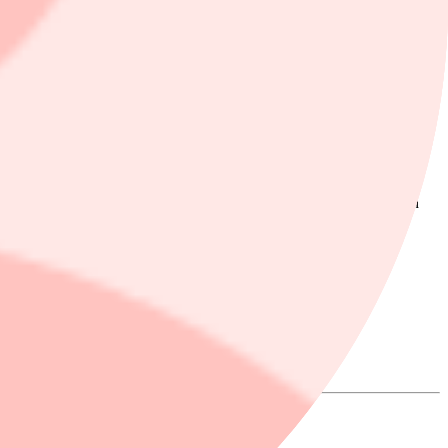
a, vice vd på Amazon, ska det handla om ett avtal på mellan tre och