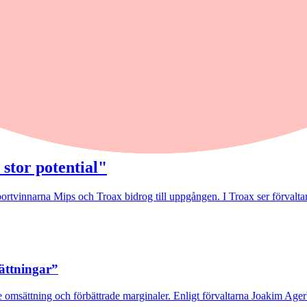
 stor potential"
rtvinnarna Mips och Troax bidrog till uppgången. I Troax ser förvaltaren
sättningar”
 omsättning och förbättrade marginaler. Enligt förvaltarna Joakim Agerb