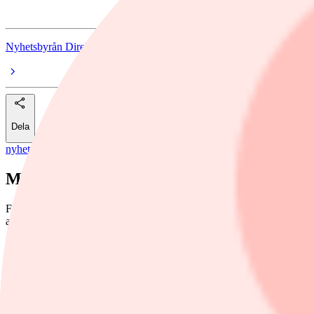
Nyhetsbyrån Direkt
Dela
nyheter
/
Amazon.com
Meta och Amazon i mångmiljardavtal
Facebook-ägaren Meta Platforms och Amazons molntjänst AWS har sluti
andra AI-initiativ.
Foto: Thibault Camus
Nyhetsbyrån Direkt