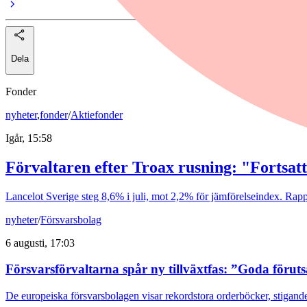
Dela
Fonder
nyheter
,
fonder
/
Aktiefonder
Igår, 15:58
Förvaltaren efter Troax rusning: "Fortsatt
Lancelot Sverige steg 8,6% i juli, mot 2,2% för jämförelseindex. Rappo
nyheter
/
Försvarsbolag
6 augusti, 17:03
Försvarsförvaltarna spår ny tillväxtfas: ”Goda förut
De europeiska försvarsbolagen visar rekordstora orderböcker, stigande