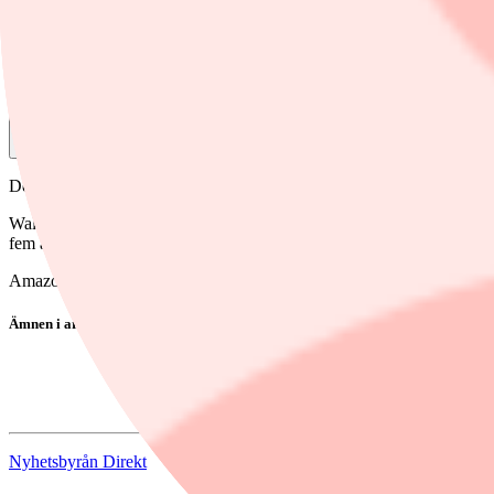
24 april, 14:23
Dela
Det framgår av ett pressmeddelande.
Wall Street Journal skriver att bolagen har avböjt att kommentera de f
fem år, skriver WSJ.
Amazon var upp 2 procent i den amerikanska förhandeln medan Meta 
Ämnen i artikeln
Amazon.com
Meta Platforms
Nyhetsbyrån Direkt