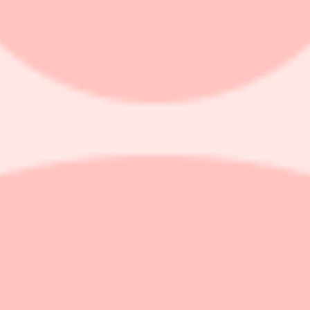
inansiella villkoren och den exakta avtalstiden. Men enligt Nafea Bshar
steg en halv procent.