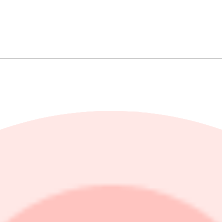
inansiella villkoren och den exakta avtalstiden. Men enligt Nafea Bshar
steg en halv procent.