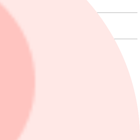
S så kallade Gravitation-chip för att stödja sina AI-agenter och