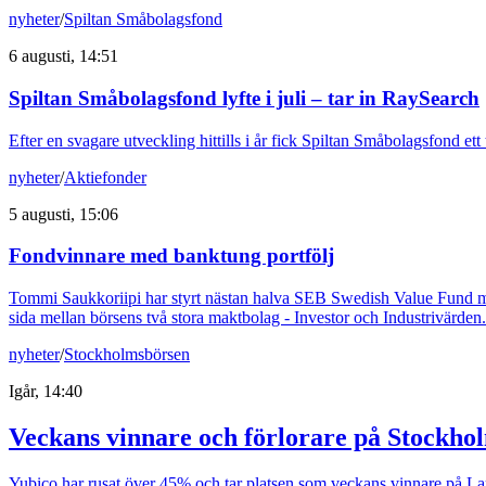
nyheter
/
Spiltan Småbolagsfond
6 augusti, 14:51
Spiltan Småbolagsfond lyfte i juli – tar in RaySearch
Efter en svagare utveckling hittills i år fick Spiltan Småbolagsfond et
nyheter
/
Aktiefonder
5 augusti, 15:06
Fondvinnare med banktung portfölj
Tommi Saukkoriipi har styrt nästan halva SEB Swedish Value Fund mot f
sida mellan börsens två stora maktbolag - Investor och Industrivärden.
nyheter
/
Stockholmsbörsen
Igår, 14:40
Veckans vinnare och förlorare på Stockho
Yubico har rusat över 45% och tar platsen som veckans vinnare på Larg