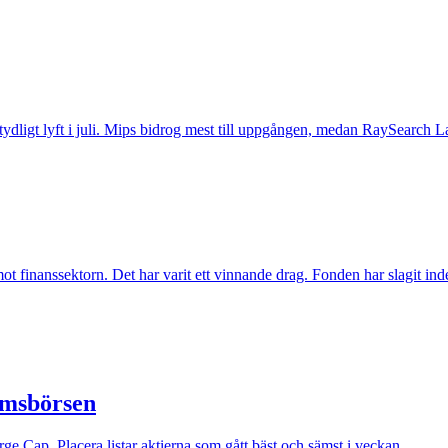
t tydligt lyft i juli. Mips bidrog mest till uppgången, medan RaySearch La
inanssektorn. Det har varit ett vinnande drag. Fonden har slagit index t
lmsbörsen
e Cap. Placera listar aktierna som gått bäst och sämst i veckan.