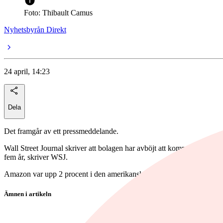
Foto: Thibault Camus
Nyhetsbyrån Direkt
24 april, 14:23
Dela
Det framgår av ett pressmeddelande.
Wall Street Journal skriver att bolagen har avböjt att kommentera de f
fem år, skriver WSJ.
Amazon var upp 2 procent i den amerikanska förhandeln medan Meta 
Ämnen i artikeln
Amazon.com
Meta Platforms