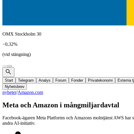
OMX Stockholm 30
−0,32%
(vid stängning)
Start
Telegram
Analys
Forum
Fonder
Privatekonomi
Externa t
Nyhetsbrev
nyheter
/
Amazon.com
Meta och Amazon i mångmiljardavtal
Facebook-ägaren Meta Platforms och Amazons molntjänst AWS har sluti
andra AI-initiativ.