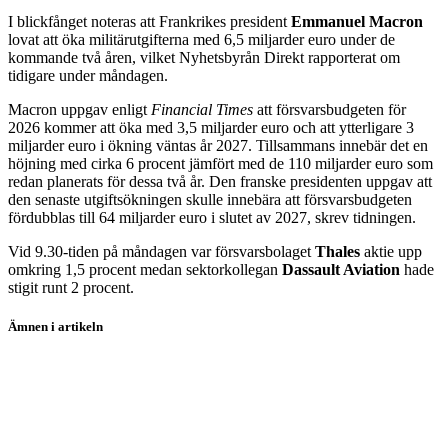
I blickfånget noteras att Frankrikes president
Emmanuel Macron
lovat att öka militärutgifterna med 6,5 miljarder euro under de
kommande två åren, vilket Nyhetsbyrån Direkt rapporterat om
tidigare under måndagen.
Macron uppgav enligt
Financial Times
att försvarsbudgeten för
2026 kommer att öka med 3,5 miljarder euro och att ytterligare 3
miljarder euro i ökning väntas år 2027. Tillsammans innebär det en
höjning med cirka 6 procent jämfört med de 110 miljarder euro som
redan planerats för dessa två år. Den franske presidenten uppgav att
den senaste utgiftsökningen skulle innebära att försvarsbudgeten
fördubblas till 64 miljarder euro i slutet av 2027, skrev tidningen.
Vid 9.30-tiden på måndagen var försvarsbolaget
Thales
aktie upp
omkring 1,5 procent medan sektorkollegan
Dassault Aviation
hade
stigit runt 2 procent.
Ämnen i artikeln
Frankrike
Thales
Dassault Aviation