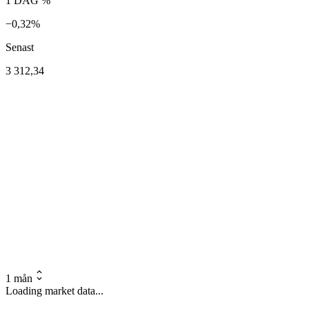
1 DAG %
−0,32%
Senast
3 312,34
1 mån
Loading market data...