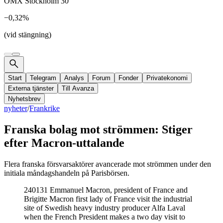
OMX Stockholm 30
−0,32%
(vid stängning)
Start
Telegram
Analys
Forum
Fonder
Privatekonomi
Externa tjänster
Till Avanza
Nyhetsbrev
nyheter
/
Frankrike
Franska bolag mot strömmen: Stiger
efter Macron-uttalande
Flera franska försvarsaktörer avancerade mot strömmen under den
initiala måndagshandeln på Parisbörsen.
240131 Emmanuel Macron, president of France and
Brigitte Macron first lady of France visit the industrial
site of Swedish heavy industry producer Alfa Laval
when the French President makes a two day visit to