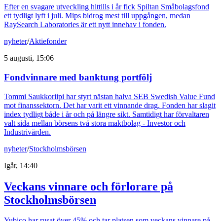
Efter en svagare utveckling hittills i år fick Spiltan Småbolagsfond
ett tydligt lyft i juli. Mips bidrog mest till uppgången, medan
RaySearch Laboratories är ett nytt innehav i fonden.
nyheter
/
Aktiefonder
5 augusti, 15:06
Fondvinnare med banktung portfölj
Tommi Saukkoriipi har styrt nästan halva SEB Swedish Value Fund
mot finanssektorn. Det har varit ett vinnande drag. Fonden har slagit
index tydligt både i år och på längre sikt. Samtidigt har förvaltaren
valt sida mellan börsens två stora maktbolag - Investor och
Industrivärden.
nyheter
/
Stockholmsbörsen
Igår, 14:40
Veckans vinnare och förlorare på
Stockholmsbörsen
Yubico har rusat över 45% och tar platsen som veckans vinnare på