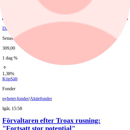
Dassault Aviation
Senast
309,00
1 dag %
1,38%
Köp
Sälj
Fonder
nyheter
,
fonder
/
Aktiefonder
Igår, 15:58
Förvaltaren efter Troax rusning:
"Fortsatt stor potential"