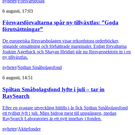
nyheter
/
Försvarsbolag
6 augusti, 17:03
Försvarsförvaltarna spår ny tillväxtfas: ”Goda
förutsättningar”
De europeiska försvarsbolagen visar rekordstora orderböcker,
stigande omsättning och förbättrade marginaler. Enligt förvaltarna
Joakim Agerback och Shayan Heidari går nu försvarssektorn in i en
ny tillväxtfas.
nyheter
/
Spiltan Småbolagsfond
6 augusti, 14:51
Spiltan Småbolagsfond lyfte i juli – tar in
RaySearch
Efter en svagare utveckling hittills i år fick Spiltan Småbolagsfond
ett tydligt lyft i juli. Mips bidrog mest till uppgången, medan
RaySearch Laboratories är ett nytt innehav i fonden.
nyheter
/
Aktiefonder