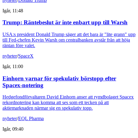
nyheter
/
Donald Trump
Igår, 11:48
Trump: Räntebeslut är inte enbart upp till Warsh
USA:s president Donald Trump säger att det bara är "lite grann" upp
till Fed-chefen Kevin Warsh om centralbanken avstår från att höja
räntan före valet.
nyheter
/
SpaceX
Igår, 11:00
Einhorn varnar för spekulativ börstopp efter
Spacex-notering
Hedgefondförvaltaren David Einhorn anser att rymdbolaget Spacex
rekordnotering kan komma att ses som ett tecken på att
aktiemarknaden närmar sig en spekulativ topp.
nyheter
/
EQL Pharma
Igår, 09:40