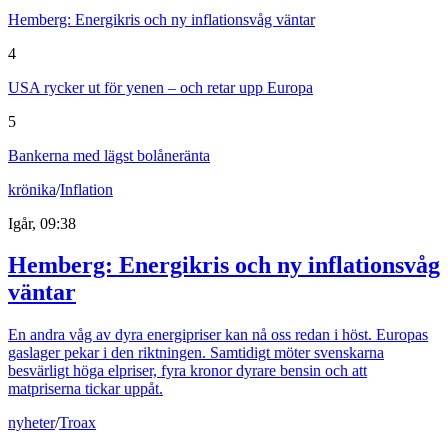
Hemberg: Energikris och ny inflationsvåg väntar
4
USA rycker ut för yenen – och retar upp Europa
5
Bankerna med lägst bolåneränta
krönika
/
Inflation
Igår, 09:38
Hemberg: Energikris och ny inflationsvåg
väntar
En andra våg av dyra energipriser kan nå oss redan i höst. Europas
gaslager pekar i den riktningen. Samtidigt möter svenskarna
besvärligt höga elpriser, fyra kronor dyrare bensin och att
matpriserna tickar uppåt.
nyheter
/
Troax