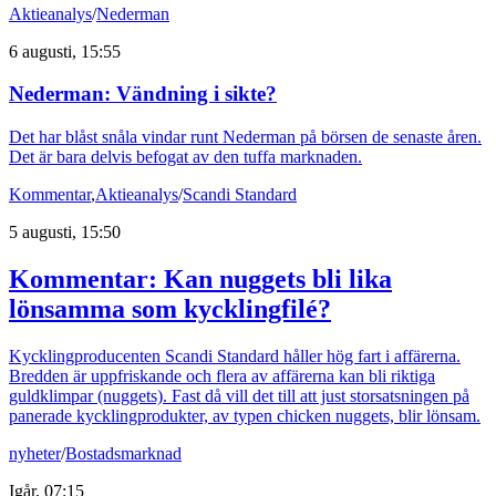
Aktieanalys
/
Nederman
6 augusti, 15:55
Nederman: Vändning i sikte?
Det har blåst snåla vindar runt Nederman på börsen de senaste åren.
Det är bara delvis befogat av den tuffa marknaden.
Kommentar
,
Aktieanalys
/
Scandi Standard
5 augusti, 15:50
Kommentar: Kan nuggets bli lika
lönsamma som kycklingfilé?
Kycklingproducenten Scandi Standard håller hög fart i affärerna.
Bredden är uppfriskande och flera av affärerna kan bli riktiga
guldklimpar (nuggets). Fast då vill det till att just storsatsningen på
panerade kycklingprodukter, av typen chicken nuggets, blir lönsam.
nyheter
/
Bostadsmarknad
Igår, 07:15