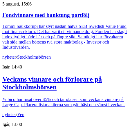
5 augusti, 15:06
Fondvinnare med banktung portfölj
Tommi Saukkoriipi har styrt nästan halva SEB Swedish Value Fund
mot finanssektorn. Det har varit ett vinnande drag. Fonden har slagit
index tydligt både i år och på längre sikt. Samtidigt har förvaltaren
valt sida mellan börsens två stora maktbolag - Investor och
Industrivärden.
nyheter
/
Stockholmsbörsen
Igår, 14:40
Veckans vinnare och förlorare på
Stockholmsbörsen
Yubico har rusat över 45% och tar platsen som veckans vinnare på
Large Cap. Placera listar aktierna som gått bäst och sämst i veckan.
nyheter
/
Yen
Igår, 13:00