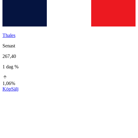
Thales
Senast
267,40
1 dag %
1,06%
Köp
Sälj