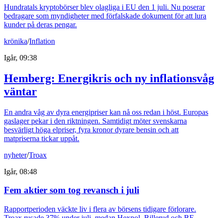
Hundratals kryptobörser blev olagliga i EU den 1 juli. Nu poserar
bedragare som myndigheter med förfalskade dokument för att lura
kunder på deras pengar.
krönika
/
Inflation
Igår, 09:38
Hemberg: Energikris och ny inflationsvåg
väntar
En andra våg av dyra energipriser kan nå oss redan i höst. Europas
gaslager pekar i den riktningen. Samtidigt möter svenskarna
besvärligt höga elpriser, fyra kronor dyrare bensin och att
matpriserna tickar uppåt.
nyheter
/
Troax
Igår, 08:48
Fem aktier som tog revansch i juli
Rapportperioden väckte liv i flera av börsens tidigare förlorare.
Troax rusade 37% under juli, medan Hexpol, Billerud och BE