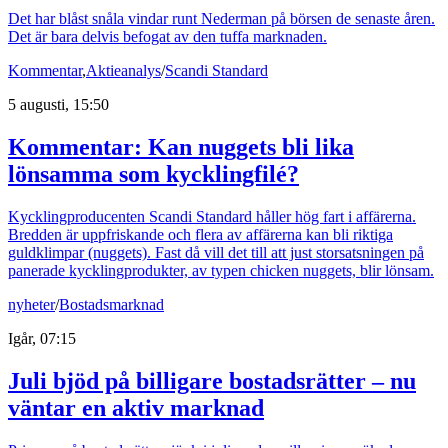
Det har blåst snåla vindar runt Nederman på börsen de senaste åren.
Det är bara delvis befogat av den tuffa marknaden.
Kommentar
,
Aktieanalys
/
Scandi Standard
5 augusti, 15:50
Kommentar: Kan nuggets bli lika
lönsamma som kycklingfilé?
Kycklingproducenten Scandi Standard håller hög fart i affärerna.
Bredden är uppfriskande och flera av affärerna kan bli riktiga
guldklimpar (nuggets). Fast då vill det till att just storsatsningen på
panerade kycklingprodukter, av typen chicken nuggets, blir lönsam.
nyheter
/
Bostadsmarknad
Igår, 07:15
Juli bjöd på billigare bostadsrätter – nu
väntar en aktiv marknad