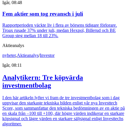
Igår, 08:48
Fem aktier som tog revansch i juli
Rapportperioden väckte liv i flera av börsens tidigare förlorare.
Troax rusade 37% under juli, medan Hexpol, Billerud och BE
Group steg mellan 18 till 23%.
Aktieanalys
nyheter
,
Aktieanalys
/
Investor
Igår, 08:11
Analytikern: Tre köpvärda
investmentbolag
I den här artikeln lyfter vi fram de tre investmentbolag som i dag
uppvisar den starkaste tekniska bilden enligt vår nya Investtech
Score, som sammanfattar den tekniska bedömningen av en aktie på
en skala från –100 till +100, där högre värden indikerar en starkare
köpsignal och lägre värden en starkare säljsignal enligt Investtechs
algoritmer.