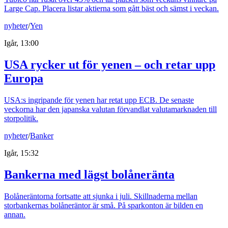
Large Cap. Placera listar aktierna som gått bäst och sämst i veckan.
nyheter
/
Yen
Igår, 13:00
USA rycker ut för yenen – och retar upp
Europa
USA:s ingripande för yenen har retat upp ECB. De senaste
veckorna har den japanska valutan förvandlat valutamarknaden till
storpolitik.
nyheter
/
Banker
Igår, 15:32
Bankerna med lägst bolåneränta
Bolåneräntorna fortsatte att sjunka i juli. Skillnaderna mellan
storbankernas bolåneräntor är små. På sparkonton är bilden en
annan.