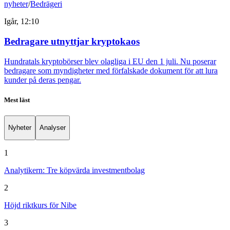
nyheter
/
Bedrägeri
Igår, 12:10
Bedragare utnyttjar kryptokaos
Hundratals kryptobörser blev olagliga i EU den 1 juli. Nu poserar
bedragare som myndigheter med förfalskade dokument för att lura
kunder på deras pengar.
Mest läst
Nyheter
Analyser
1
Analytikern: Tre köpvärda investmentbolag
2
Höjd riktkurs för Nibe
3