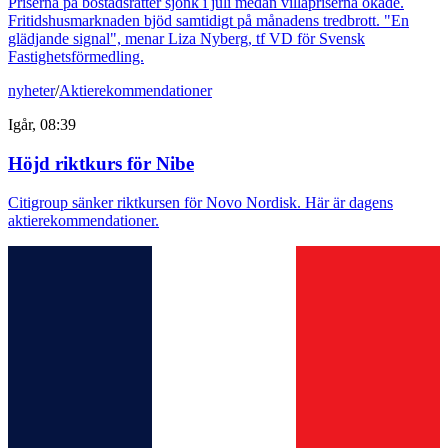
Priserna på bostadsrätter sjönk i juli medan villapriserna ökade.
Fritidshusmarknaden bjöd samtidigt på månadens tredbrott. "En
glädjande signal", menar Liza Nyberg, tf VD för Svensk
Fastighetsförmedling.
nyheter
/
Aktierekommendationer
Igår, 08:39
Höjd riktkurs för Nibe
Citigroup sänker riktkursen för Novo Nordisk. Här är dagens
aktierekommendationer.