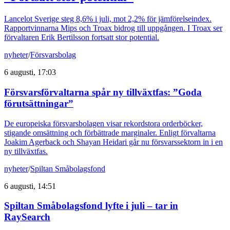
Lancelot Sverige steg 8,6% i juli, mot 2,2% för jämförelseindex.
Rapportvinnarna Mips och Troax bidrog till uppgången. I Troax ser
förvaltaren Erik Bertilsson fortsatt stor potential.
nyheter
/
Försvarsbolag
6 augusti, 17:03
Försvarsförvaltarna spår ny tillväxtfas: ”Goda
förutsättningar”
De europeiska försvarsbolagen visar rekordstora orderböcker,
stigande omsättning och förbättrade marginaler. Enligt förvaltarna
Joakim Agerback och Shayan Heidari går nu försvarssektorn in i en
ny tillväxtfas.
nyheter
/
Spiltan Småbolagsfond
6 augusti, 14:51
Spiltan Småbolagsfond lyfte i juli – tar in
RaySearch