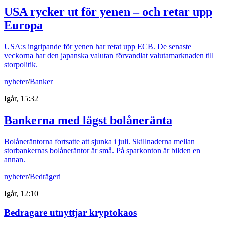
USA rycker ut för yenen – och retar upp
Europa
USA:s ingripande för yenen har retat upp ECB. De senaste
veckorna har den japanska valutan förvandlat valutamarknaden till
storpolitik.
nyheter
/
Banker
Igår, 15:32
Bankerna med lägst bolåneränta
Bolåneräntorna fortsatte att sjunka i juli. Skillnaderna mellan
storbankernas bolåneräntor är små. På sparkonton är bilden en
annan.
nyheter
/
Bedrägeri
Igår, 12:10
Bedragare utnyttjar kryptokaos