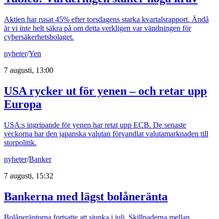
Aktien har rusat 45% efter torsdagens starka kvartalsrapport. Ändå
är vi inte helt säkra på om detta verkligen var vändningen för
cybersäkerhetsbolaget.
nyheter
/
Yen
7 augusti, 13:00
USA rycker ut för yenen – och retar upp
Europa
USA:s ingripande för yenen har retat upp ECB. De senaste
veckorna har den japanska valutan förvandlat valutamarknaden till
storpolitik.
nyheter
/
Banker
7 augusti, 15:32
Bankerna med lägst bolåneränta
Bolåneräntorna fortsatte att sjunka i juli. Skillnaderna mellan