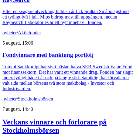
Efter en svagare utveckling hittills i år fick Spiltan Småbolagsfond
ett tydligt lyft i juli. Mips bidrog mest till uppgången, medan
RaySearch Laboratories är ett nytt innehav i fonden.
nyheter
/
Aktiefonder
5 augusti, 15:06
Fondvinnare med banktung portfölj
Tommi Saukkoriipi har styrt nästan halva SEB Swedish Value Fund
mot finanssektorn. Det har varit ett vinnande drag. Fonden har slagit
index tydligt både i år och på längre sikt. Samtidigt har förvaltaren
valt sida mellan börsens två stora maktbolag - Investor och
Industrivärden.
nyheter
/
Stockholmsbörsen
7 augusti, 14:40
Veckans vinnare och förlorare på
Stockholmsbörsen