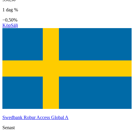
1 dag %
−0,50%
Köp
Sälj
Swedbank Robur Access Global A
Senast