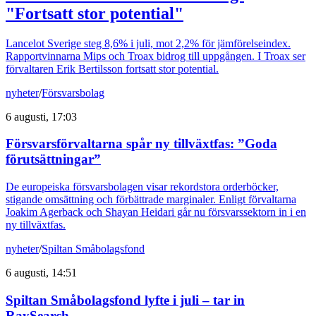
"Fortsatt stor potential"
Lancelot Sverige steg 8,6% i juli, mot 2,2% för jämförelseindex.
Rapportvinnarna Mips och Troax bidrog till uppgången. I Troax ser
förvaltaren Erik Bertilsson fortsatt stor potential.
nyheter
/
Försvarsbolag
6 augusti, 17:03
Försvarsförvaltarna spår ny tillväxtfas: ”Goda
förutsättningar”
De europeiska försvarsbolagen visar rekordstora orderböcker,
stigande omsättning och förbättrade marginaler. Enligt förvaltarna
Joakim Agerback och Shayan Heidari går nu försvarssektorn in i en
ny tillväxtfas.
nyheter
/
Spiltan Småbolagsfond
6 augusti, 14:51
Spiltan Småbolagsfond lyfte i juli – tar in
RaySearch