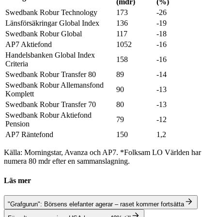
(mdr)
(%)
Swedbank Robur Technology
173
-26
Länsförsäkringar Global Index
136
-19
Swedbank Robur Global
117
-18
AP7 Aktiefond
1052
-16
Handelsbanken Global Index
158
-16
Criteria
Swedbank Robur Transfer 80
89
-14
Swedbank Robur Allemansfond
90
-13
Komplett
Swedbank Robur Transfer 70
80
-13
Swedbank Robur Aktiefond
79
-12
Pension
AP7 Räntefond
150
1,2
Källa: Morningstar, Avanza och AP7. *Folksam LO Världen har
numera 80 mdr efter en sammanslagning.
Läs mer
"Grafgurun": Börsens elefanter agerar – raset kommer fortsätta