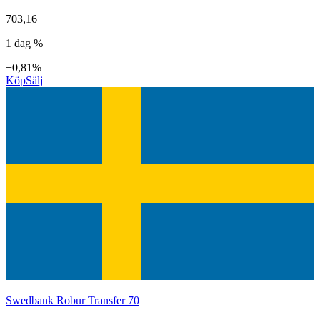
703,16
1 dag %
−0,81%
Köp
Sälj
Swedbank Robur Transfer 70