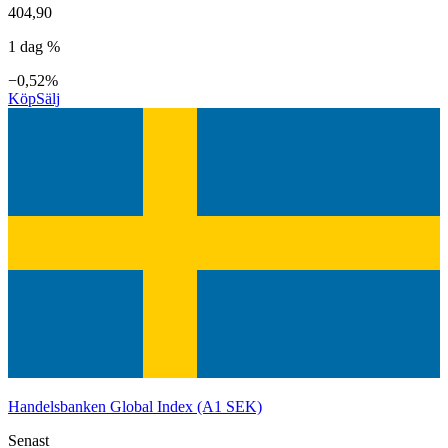
404,90
1 dag %
−0,52%
Köp
Sälj
Handelsbanken Global Index (A1 SEK)
Senast