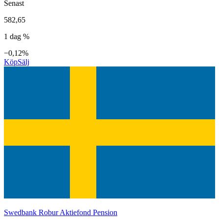
Senast
582,65
1 dag %
−0,12%
Köp
Sälj
Swedbank Robur Aktiefond Pension