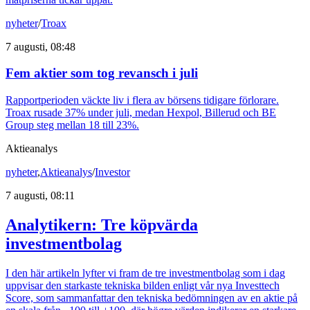
nyheter
/
Troax
7 augusti, 08:48
Fem aktier som tog revansch i juli
Rapportperioden väckte liv i flera av börsens tidigare förlorare.
Troax rusade 37% under juli, medan Hexpol, Billerud och BE
Group steg mellan 18 till 23%.
Aktieanalys
nyheter
,
Aktieanalys
/
Investor
7 augusti, 08:11
Analytikern: Tre köpvärda
investmentbolag
I den här artikeln lyfter vi fram de tre investmentbolag som i dag
uppvisar den starkaste tekniska bilden enligt vår nya Investtech
Score, som sammanfattar den tekniska bedömningen av en aktie på