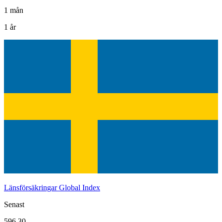
1 mån
1 år
Länsförsäkringar Global Index
Senast
596,30