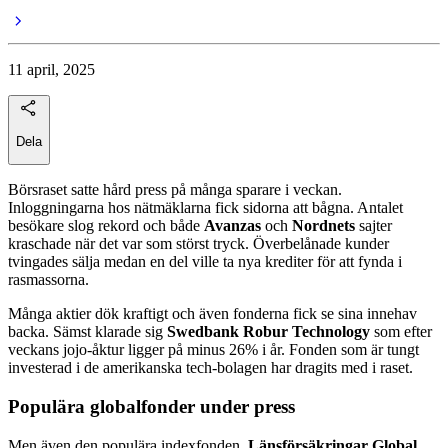
11 april, 2025
Dela
Börsraset satte hård press på många sparare i veckan.
Inloggningarna hos nätmäklarna fick sidorna att bågna. Antalet
besökare slog rekord och både
Avanzas
och
Nordnets
sajter
kraschade när det var som störst tryck. Överbelånade kunder
tvingades sälja medan en del ville ta nya krediter för att fynda i
rasmassorna.
Många aktier dök kraftigt och även fonderna fick se sina innehav
backa. Sämst klarade sig
Swedbank Robur Technology
som efter
veckans jojo-åktur ligger på minus 26% i år. Fonden som är tungt
investerad i de amerikanska tech-bolagen har dragits med i raset.
Populära globalfonder under press
Men även den populära indexfonden,
Länsförsäkringar Global