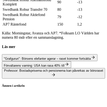
90
-13
Komplett
Swedbank Robur Transfer 70
80
-13
Swedbank Robur Aktiefond
79
-12
Pension
AP7 Räntefond
150
1,2
Källa: Morningstar, Avanza och AP7. *Folksam LO Världen har
numera 80 mdr efter en sammanslagning.
Läs mer
"Grafgurun": Börsens elefanter agerar – raset kommer fortsätta
Förvaltarens varning: USA kan rasa 40% till
Professor: Bostadspriserna och pensionerna kan påverkas av börsraset
Ämnen i artikeln
Stockholmsbörsen
Swedbank Robur Technology A