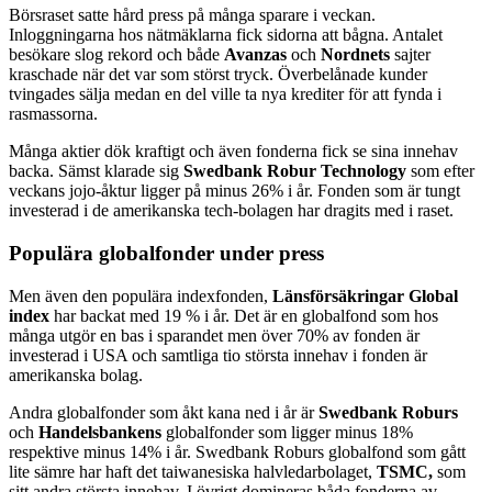
Börsraset satte hård press på många sparare i veckan.
Inloggningarna hos nätmäklarna fick sidorna att bågna. Antalet
besökare slog rekord och både
Avanzas
och
Nordnets
sajter
kraschade när det var som störst tryck. Överbelånade kunder
tvingades sälja medan en del ville ta nya krediter för att fynda i
rasmassorna.
Många aktier dök kraftigt och även fonderna fick se sina innehav
backa. Sämst klarade sig
Swedbank Robur Technology
som efter
veckans jojo-åktur ligger på minus 26% i år. Fonden som är tungt
investerad i de amerikanska tech-bolagen har dragits med i raset.
Populära globalfonder under press
Men även den populära indexfonden,
Länsförsäkringar Global
index
har backat med 19 % i år. Det är en globalfond som hos
många utgör en bas i sparandet men över 70% av fonden är
investerad i USA och samtliga tio största innehav i fonden är
amerikanska bolag.
Andra globalfonder som åkt kana ned i år är
Swedbank Roburs
och
Handelsbankens
globalfonder som ligger minus 18%
respektive minus 14% i år. Swedbank Roburs globalfond som gått
lite sämre har haft det taiwanesiska halvledarbolaget,
TSMC,
som
sitt andra största innehav. I övrigt domineras båda fonderna av