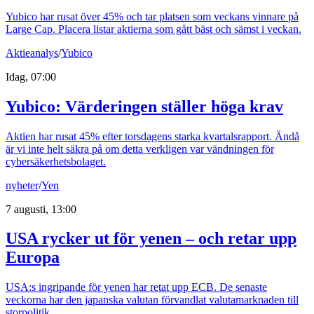
Yubico har rusat över 45% och tar platsen som veckans vinnare på
Large Cap. Placera listar aktierna som gått bäst och sämst i veckan.
Aktieanalys
/
Yubico
Idag, 07:00
Yubico: Värderingen ställer höga krav
Aktien har rusat 45% efter torsdagens starka kvartalsrapport. Ändå
är vi inte helt säkra på om detta verkligen var vändningen för
cybersäkerhetsbolaget.
nyheter
/
Yen
7 augusti, 13:00
USA rycker ut för yenen – och retar upp
Europa
USA:s ingripande för yenen har retat upp ECB. De senaste
veckorna har den japanska valutan förvandlat valutamarknaden till
storpolitik.