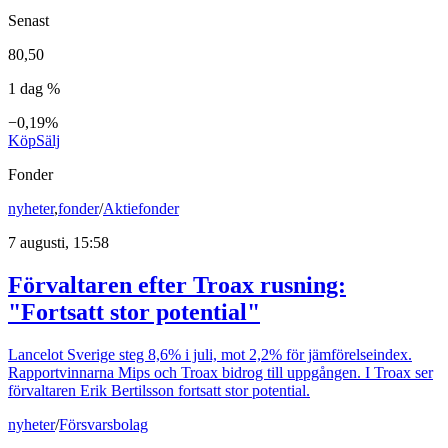
Senast
80,50
1 dag %
−0,19%
Köp
Sälj
Fonder
nyheter
,
fonder
/
Aktiefonder
7 augusti, 15:58
Förvaltaren efter Troax rusning:
"Fortsatt stor potential"
Lancelot Sverige steg 8,6% i juli, mot 2,2% för jämförelseindex.
Rapportvinnarna Mips och Troax bidrog till uppgången. I Troax ser
förvaltaren Erik Bertilsson fortsatt stor potential.
nyheter
/
Försvarsbolag