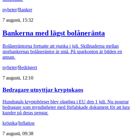
nyheter
/
Banker
7 augusti, 15:32
Bankerna med lägst bolåneränta
Bolåneräntorna fortsatte att sjunka i juli. Skillnaderna mellan
storbankernas bolåneräntor är små. På sparkonton är bilden en
annan.
nyheter
/
Bedrägeri
7 augusti, 12:10
Bedragare utnyttjar kryptokaos
Hundratals kryptobörser blev olagliga i EU den 1 juli. Nu poserar
bedragare som myndigheter med förfalskade dokument för att lura
kunder på deras pengar.
krönika
/
Inflation
7 augusti, 09:38