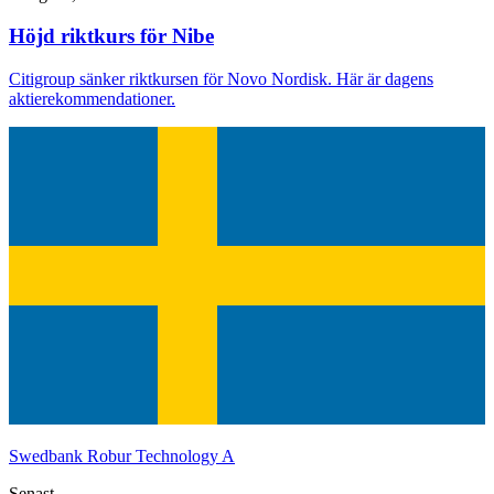
Höjd riktkurs för Nibe
Citigroup sänker riktkursen för Novo Nordisk. Här är dagens
aktierekommendationer.
Swedbank Robur Technology A
Senast