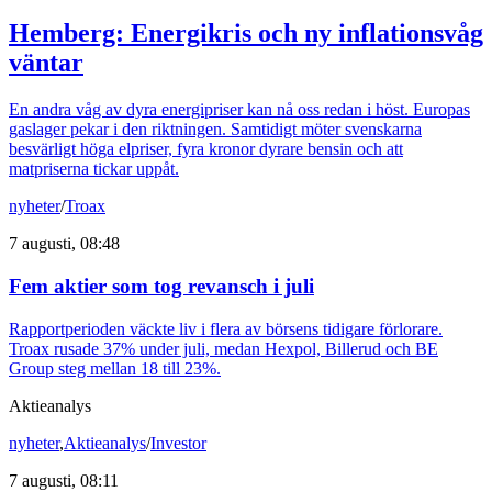
Hemberg: Energikris och ny inflationsvåg
väntar
En andra våg av dyra energipriser kan nå oss redan i höst. Europas
gaslager pekar i den riktningen. Samtidigt möter svenskarna
besvärligt höga elpriser, fyra kronor dyrare bensin och att
matpriserna tickar uppåt.
nyheter
/
Troax
7 augusti, 08:48
Fem aktier som tog revansch i juli
Rapportperioden väckte liv i flera av börsens tidigare förlorare.
Troax rusade 37% under juli, medan Hexpol, Billerud och BE
Group steg mellan 18 till 23%.
Aktieanalys
nyheter
,
Aktieanalys
/
Investor
7 augusti, 08:11