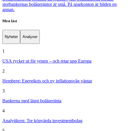
storbankernas bolåneräntor är små. På sparkonton är bilden en
annan.
Mest läst
Nyheter
Analyser
1
USA rycker ut för yenen – och retar upp Europa
2
Hemberg: Energikris och ny inflationsvåg väntar
3
Bankerna med lägst bolåneränta
4
Analytikern: Tre köpvärda investmentbolag
5