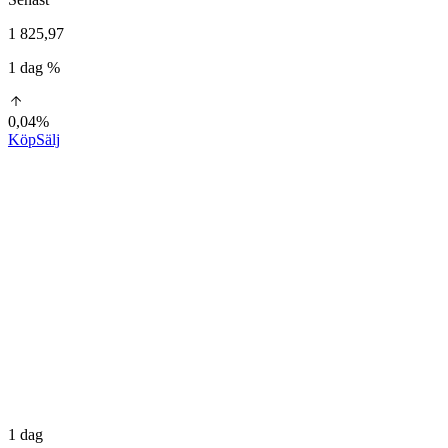
1 825,97
1 dag %
0,04%
Köp
Sälj
1 dag