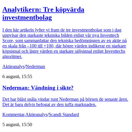
Analytikern: Tre köpvärda
investmentbolag
I den här artikeln lyfter vi fram de tre investmentbolag som i dag
uppvisar den starkaste tekniska bilden enligt vår nya Investtech
Score, som sammanfattar den tekniska bedömningen av en aktie på
en skala från –100 till +100, där högre värden indikerar en starkare
köpsignal och lägre värden en starkare säljsignal enligt Investtechs
algoritmer.
Aktieanalys
/
Nederman
6 augusti, 15:55
Nederman: Vändning i sikte?
Det har blåst snåla vindar runt Nederman på börsen de senaste åren.
Det är bara delvis befogat av den tuffa marknaden.
Kommentar
,
Aktieanalys
/
Scandi Standard
5 augusti, 15:50