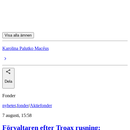
Länsförsäkringar Global Index
Swedbank Robur Access Global A
Handelsbanken Global Index (A1 SEK)
Visa alla ämnen
Karolina Palutko Macéus
Dela
Fonder
nyheter
,
fonder
/
Aktiefonder
7 augusti, 15:58
Förvaltaren efter Troax rusning: