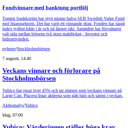
Fondvinnare med banktung portfölj
Tommi Saukkoriipi har styrt nästan halva SEB Swedish Value Fund
mot finanssektorn. Det har varit ett vinnande drag. Fonden har slagit
index tydligt både i år och på längre sikt. Samtidigt har förvaltaren
valt sida mellan börsens två stora maktbolag - Investor och
Industrivärden.
nyheter
/
Stockholmsbörsen
7 augusti, 14:40
Veckans vinnare och förlorare på
Stockholmsbörsen
Yubico har rusat över 45% och tar platsen som veckans vinnare på
Large Cap. Placera listar aktierna som gått bäst och sämst i veckan.
Aktieanalys
/
Yubico
Idag, 07:00
Yubico: Värderingen ställer höga krav