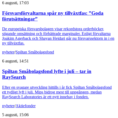
6 augusti, 17:03
Försvarsförvaltarna spår ny tillväxtfas: ”Goda
förutsättningar”
De europeiska försvarsbolagen visar rekordstora orderböcker,
stigande omsättning och förbättrade marginaler. Enligt förvaltarna
Joakim Agerback och Shayan Heidari går nu försvarssektorn in i en
ny tillväxtfas.
nyheter
/
Spiltan Småbolagsfond
6 augusti, 14:51
Spiltan Småbolagsfond lyfte i juli – tar in
RaySearch
Efter en svagare utveckling hittills i år fick Spiltan Småbolagsfond
ett tydligt lyft i juli. Mips bidrog mest till uppgången, medan
RaySearch Laboratories är ett nytt innehav i fonden.
nyheter
/
Aktiefonder
5 augusti, 15:06