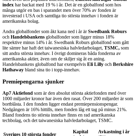
index
har backat med 19 % i år. Det är en globalfond som hos
många utgör en bas i sparandet men över 70% av fonden är
investerad i USA och samtliga tio största innehav i fonden är
amerikanska bolag.
Andra globalfonder som åkt kana ned i år är
Swedbank Roburs
och
Handelsbankens
globalfonder som ligger minus 18%
respektive minus 14% i år. Swedbank Roburs globalfond som gått
lite sämre har haft det taiwanesiska halvledarbolaget,
TSMC,
som
sitt andra största innehav. I övrigt domineras båda fonderna av
amerikanska aktier, även om de skiljer sig åt en aning.
Handelsbankens globalfond har exempelvis
Eli Lilly
och
Berkshire
Hathaway
bland sina tio i topp-innehav.
Premiepengarna sjunker
Ap7 Aktiefond
som är den absolut största aktiefonden med över
1000 miljarder kronor har även den rasat. Över 200 miljarder är som
bortblåsta. I den fonden ligger endast premiepensionspengar.
Nedgången är 16% hittills, men fonden låg ett tag på minus 21%.
Bland fondens tio största innehav finns en rad amerikanska
techbolag, och det taiwanesiska halvledarbolaget, TSMC.
Kapital
Avkastning i år
Sveriges 10 största fonder