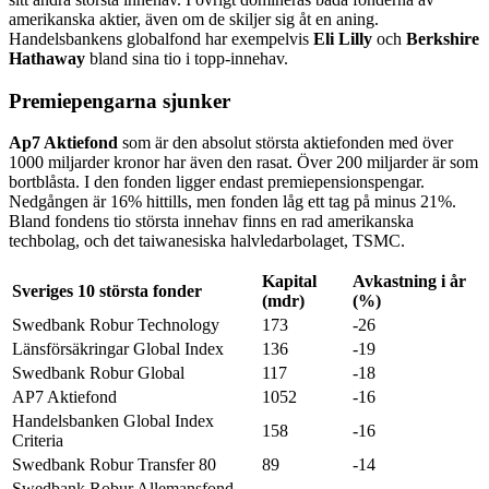
amerikanska aktier, även om de skiljer sig åt en aning.
Handelsbankens globalfond har exempelvis
Eli Lilly
och
Berkshire
Hathaway
bland sina tio i topp-innehav.
Premiepengarna sjunker
Ap7 Aktiefond
som är den absolut största aktiefonden med över
1000 miljarder kronor har även den rasat. Över 200 miljarder är som
bortblåsta. I den fonden ligger endast premiepensionspengar.
Nedgången är 16% hittills, men fonden låg ett tag på minus 21%.
Bland fondens tio största innehav finns en rad amerikanska
techbolag, och det taiwanesiska halvledarbolaget, TSMC.
Kapital
Avkastning i år
Sveriges 10 största fonder
(mdr)
(%)
Swedbank Robur Technology
173
-26
Länsförsäkringar Global Index
136
-19
Swedbank Robur Global
117
-18
AP7 Aktiefond
1052
-16
Handelsbanken Global Index
158
-16
Criteria
Swedbank Robur Transfer 80
89
-14
Swedbank Robur Allemansfond