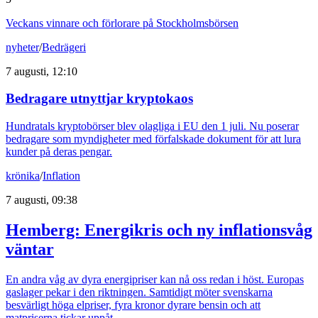
Veckans vinnare och förlorare på Stockholmsbörsen
nyheter
/
Bedrägeri
7 augusti, 12:10
Bedragare utnyttjar kryptokaos
Hundratals kryptobörser blev olagliga i EU den 1 juli. Nu poserar
bedragare som myndigheter med förfalskade dokument för att lura
kunder på deras pengar.
krönika
/
Inflation
7 augusti, 09:38
Hemberg: Energikris och ny inflationsvåg
väntar
En andra våg av dyra energipriser kan nå oss redan i höst. Europas
gaslager pekar i den riktningen. Samtidigt möter svenskarna
besvärligt höga elpriser, fyra kronor dyrare bensin och att
matpriserna tickar uppåt.