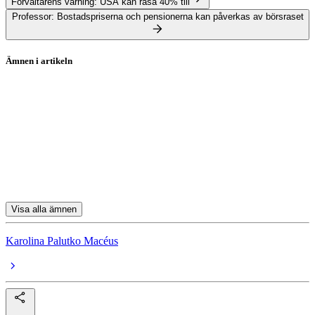
Förvaltarens varning: USA kan rasa 40% till
Professor: Bostadspriserna och pensionerna kan påverkas av börsraset
Ämnen i artikeln
Stockholmsbörsen
Swedbank Robur Technology A
Länsförsäkringar Global Index
Swedbank Robur Access Global A
Handelsbanken Global Index (A1 SEK)
Visa alla ämnen
Karolina Palutko Macéus