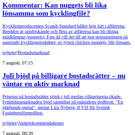
Kommentar: Kan nuggets bli lika
lönsamma som kycklingfilé?
Kycklingproducenten Scandi Standard håller hög fart i affärerna.
Bredden är uppfriskande och flera av affärerna kan bli riktiga
guldklimpar (nuggets). Fast då vill det till att just storsatsningen på
panerade kycklingprodukter, av typen chicken nuggets, blir lönsam.
nyheter
/
Bostadsmarknad
7 augusti, 07:15
Juli bjöd på billigare bostadsrätter – nu
väntar en aktiv marknad
Priserna på bostadsrätter sjönk i juli medan villapriserna ökade.
Fritidshusmarknaden bjöd samtidigt på månadens tredbrott. "En
glädjande signal", menar Liza Nyberg, tf VD för Svensk
Fastighetsförmedling.
nyheter
/
Aktierekommendationer
7 augusti, 08:39