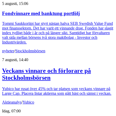
5 augusti, 15:06
Fondvinnare med banktung portfölj
Tommi Saukkoriipi har styrt nästan halva SEB Swedish Value Fund
mot finanssektorn. Det har varit ett vinnande drag. Fonden har slagit
index tydligt både i år och på längre sikt. Samtidigt har förvaltaren
valt sida mellan börsens två stora maktbolag - Investor och
Industrivärden.
nyheter
/
Stockholmsbörsen
7 augusti, 14:40
Veckans vinnare och förlorare på
Stockholmsbörsen
Yubico har rusat över 45% och tar platsen som veckans vinnare på
Large Cap. Placera listar aktierna som gått bäst och sämst i veckan.
Aktieanalys
/
Yubico
Idag, 07:00