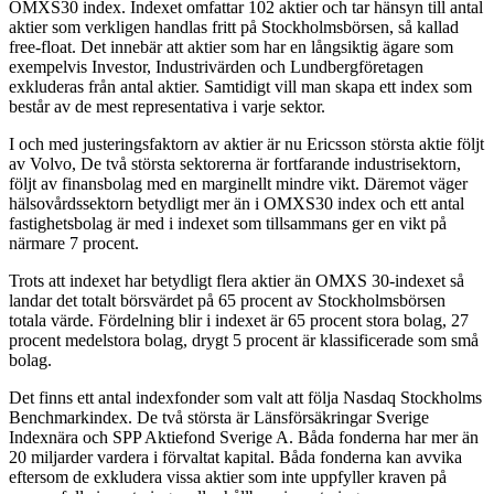
OMXS30 index. Indexet omfattar 102 aktier och tar hänsyn till antal
aktier som verkligen handlas fritt på Stockholmsbörsen, så kallad
free-float. Det innebär att aktier som har en långsiktig ägare som
exempelvis Investor, Industrivärden och Lundbergföretagen
exkluderas från antal aktier. Samtidigt vill man skapa ett index som
består av de mest representativa i varje sektor.
I och med justeringsfaktorn av aktier är nu Ericsson största aktie följt
av Volvo, De två största sektorerna är fortfarande industrisektorn,
följt av finansbolag med en marginellt mindre vikt. Däremot väger
hälsovårdssektorn betydligt mer än i OMXS30 index och ett antal
fastighetsbolag är med i indexet som tillsammans ger en vikt på
närmare 7 procent.
Trots att indexet har betydligt flera aktier än OMXS 30-indexet så
landar det totalt börsvärdet på 65 procent av Stockholmsbörsen
totala värde. Fördelning blir i indexet är 65 procent stora bolag, 27
procent medelstora bolag, drygt 5 procent är klassificerade som små
bolag.
Det finns ett antal indexfonder som valt att följa Nasdaq Stockholms
Benchmarkindex. De två största är Länsförsäkringar Sverige
Indexnära och SPP Aktiefond Sverige A. Båda fonderna har mer än
20 miljarder vardera i förvaltat kapital. Båda fonderna kan avvika
eftersom de exkludera vissa aktier som inte uppfyller kraven på