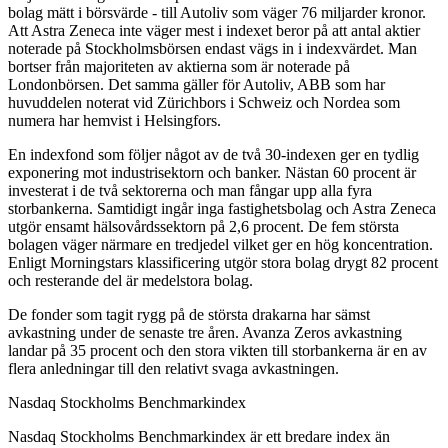
bolag mätt i börsvärde - till Autoliv som väger 76 miljarder kronor.
Att Astra Zeneca inte väger mest i indexet beror på att antal aktier
noterade på Stockholmsbörsen endast vägs in i indexvärdet. Man
bortser från majoriteten av aktierna som är noterade på
Londonbörsen. Det samma gäller för Autoliv, ABB som har
huvuddelen noterat vid Zürichbors i Schweiz och Nordea som
numera har hemvist i Helsingfors.
En indexfond som följer något av de två 30-indexen ger en tydlig
exponering mot industrisektorn och banker. Nästan 60 procent är
investerat i de två sektorerna och man fångar upp alla fyra
storbankerna. Samtidigt ingår inga fastighetsbolag och Astra Zeneca
utgör ensamt hälsovårdssektorn på 2,6 procent. De fem största
bolagen väger närmare en tredjedel vilket ger en hög koncentration.
Enligt Morningstars klassificering utgör stora bolag drygt 82 procent
och resterande del är medelstora bolag.
De fonder som tagit rygg på de största drakarna har sämst
avkastning under de senaste tre åren. Avanza Zeros avkastning
landar på 35 procent och den stora vikten till storbankerna är en av
flera anledningar till den relativt svaga avkastningen.
Nasdaq Stockholms Benchmarkindex
Nasdaq Stockholms Benchmarkindex är ett bredare index än