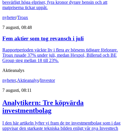
besvärligt höga elpriser, fyra kronor dyrare bensin och att
matpriserna tickar uppåt.
nyheter
/
Troax
7 augusti, 08:48
Fem aktier som tog revansch i juli
Rapportperioden väckte liv i flera av börsens tidigare förlorare.
Troax rusade 37% under juli, medan Hexpol, Billerud och BE
Group steg mellan 18 till 23%.
Aktieanalys
nyheter
,
Aktieanalys
/
Investor
7 augusti, 08:11
Analytikern: Tre köpvärda
investmentbolag
I den här artikeln lyfter vi fram de tre investmentbolag som i dag
uppvisar den starkaste tekniska bilden enligt vår nya Investtech