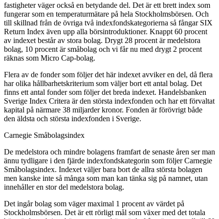
fastigheter väger också en betydande del. Det är ett brett index som
fungerar som en temperaturmätare på hela Stockholmsbörsen. Och
till skillnad från de övriga två indexfondskategorierna så fångar SIX
Return Index även upp alla börsintroduktioner. Knappt 60 procent
av indexet består av stora bolag. Drygt 28 procent är medelstora
bolag, 10 procent är småbolag och vi får nu med drygt 2 procent
räknas som Micro Cap-bolag.
Flera av de fonder som följer det här indexet avviker en del, då flera
har olika hållbarhetskriterium som väljer bort ett antal bolag. Det
finns ett antal fonder som följer det breda indexet. Handelsbanken
Sverige Index Critera är den största indexfonden och har ett förvaltat
kapital på närmare 38 miljarder kronor. Fonden är förövrigt både
den äldsta och största indexfonden i Sverige.
Carnegie Småbolagsindex
De medelstora och mindre bolagens framfart de senaste åren ser man
ännu tydligare i den fjärde indexfondskategorin som följer Carnegie
Småbolagsindex. Indexet väljer bara bort de allra största bolagen
men kanske inte så många som man kan tänka sig på namnet, utan
innehåller en stor del medelstora bolag.
Det ingår bolag som väger maximal 1 procent av värdet på
Stockholmsbörsen. Det är ett rörligt mål som växer med det totala