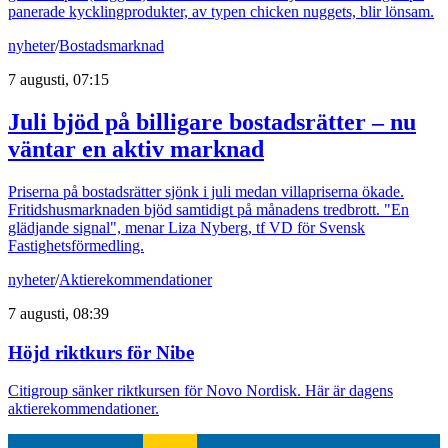
panerade kycklingprodukter, av typen chicken nuggets, blir lönsam.
nyheter
/
Bostadsmarknad
7 augusti, 07:15
Juli bjöd på billigare bostadsrätter – nu
väntar en aktiv marknad
Priserna på bostadsrätter sjönk i juli medan villapriserna ökade.
Fritidshusmarknaden bjöd samtidigt på månadens tredbrott. "En
glädjande signal", menar Liza Nyberg, tf VD för Svensk
Fastighetsförmedling.
nyheter
/
Aktierekommendationer
7 augusti, 08:39
Höjd riktkurs för Nibe
Citigroup sänker riktkursen för Novo Nordisk. Här är dagens
aktierekommendationer.