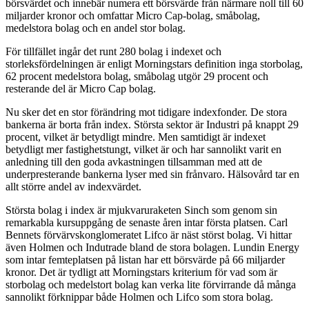
börsvärdet och innebär numera ett börsvärde från närmare noll till 60
miljarder kronor och omfattar Micro Cap-bolag, småbolag,
medelstora bolag och en andel stor bolag.
För tillfället ingår det runt 280 bolag i indexet och
storleksfördelningen är enligt Morningstars definition inga storbolag,
62 procent medelstora bolag, småbolag utgör 29 procent och
resterande del är Micro Cap bolag.
Nu sker det en stor förändring mot tidigare indexfonder. De stora
bankerna är borta från index. Största sektor är Industri på knappt 29
procent, vilket är betydligt mindre. Men samtidigt är indexet
betydligt mer fastighetstungt, vilket är och har sannolikt varit en
anledning till den goda avkastningen tillsamman med att de
underpresterande bankerna lyser med sin frånvaro. Hälsovård tar en
allt större andel av indexvärdet.
Största bolag i index är mjukvaruraketen Sinch som genom sin
remarkabla kursuppgång de senaste åren intar första platsen. Carl
Bennets förvärvskonglomeratet Lifco är näst störst bolag. Vi hittar
även Holmen och Indutrade bland de stora bolagen. Lundin Energy
som intar femteplatsen på listan har ett börsvärde på 66 miljarder
kronor. Det är tydligt att Morningstars kriterium för vad som är
storbolag och medelstort bolag kan verka lite förvirrande då många
sannolikt förknippar både Holmen och Lifco som stora bolag.