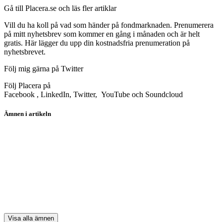
Gå till Placera.se och läs fler artiklar
Vill du ha koll på vad som händer på fondmarknaden. Prenumerera
på mitt nyhetsbrev som kommer en gång i månaden och är helt
gratis. Här lägger du upp din kostnadsfria prenumeration på
nyhetsbrevet.
Följ mig gärna på Twitter
Följ Placera på
Facebook , LinkedIn, Twitter, YouTube och Soundcloud
Ämnen i artikeln
fonder
Investor
Lundbergföretagen
Atlas Copco
Nordea
Visa alla ämnen