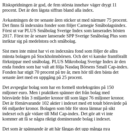
Riskspridningen är god, de fem största innehav väger drygt 11
procent. Det är den lägsta siffran bland alla index.
Avkastningen de tre senaste åren sticker ut med närmare 75 procent.
Det finns få indexnära fonder som följer Carnegie Småbolagsindex.
Först ut var PLUS Småbolag Sverige Index som lanserades hösten
2017. Först tre år senare lanserade SPP Sverige Småbolag Plus som
inriktar sig på medelstora och småbolag.
Sist men inte minst har vi en indexnära fond som följer de allra
minsta bolagen på Stockholmsbörsen. Och det vi kanske framförallt
förknippar med småbolag. PLUS Mikrobolag Sverige Index är den
enda fonden som har valt att följa Nasdaq Börsens Small Cap-index.
Fonden har stigit 70 procent på tre år, men hör till den bästa det
senaste året med en uppgång på 25 procent.
Det avspeglar bolag som har en formell storleksgräns på 150
miljoner euro. Men i praktiken spänner det från bolag med
börsvärde från 3 miljarder kronor till som lägst 76 miljoner kronor.
Det är förnärvarande 102 aktier i indexet med ett totalt börsvärde på
66 miljarder kronor. Bolagen som blir för stora lämnar på sikt
indexet och går vidare till Mid Cap-index. Det gör att vi inte
kommer att få se några riktigt dominerande bolag i indexet.
Det som är spännande är att här fångas det upp många nya