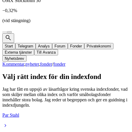
OMX Stockholm 30
−0,32%
(vid stängning)
Start
Telegram
Analys
Forum
Fonder
Privatekonomi
Externa tjänster
Till Avanza
Nyhetsbrev
Kommentar
,
nyheter
,
fonder
/
fonder
Välj rätt index för din indexfond
Jag har fått en uppsjö av läsarfrågor kring svenska indexfonder, vad
som skiljer mellan olika index och varför småbolagsfonder
innehåller stora bolag. Jag reder ut begreppen och ger en guidning i
indexdjungeln.
Par Stahl