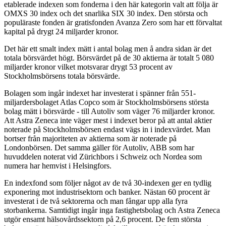
etablerade indexen som fonderna i den här kategorin valt att följa är
OMXS 30 index och det snarlika SIX 30 index. Den största och
populäraste fonden är gratisfonden Avanza Zero som har ett förvaltat
kapital på drygt 24 miljarder kronor.
Det här ett smalt index mätt i antal bolag men å andra sidan är det
totala börsvärdet högt. Börsvärdet på de 30 aktierna är totalt 5 080
miljarder kronor vilket motsvarar drygt 53 procent av
Stockholmsbörsens totala börsvärde.
Bolagen som ingår indexet har investerat i spänner från 551-
miljardersbolaget Atlas Copco som är Stockholmsbörsens största
bolag mätt i börsvärde - till Autoliv som väger 76 miljarder kronor.
Att Astra Zeneca inte väger mest i indexet beror på att antal aktier
noterade på Stockholmsbörsen endast vägs in i indexvärdet. Man
bortser från majoriteten av aktierna som är noterade på
Londonbörsen. Det samma gäller för Autoliv, ABB som har
huvuddelen noterat vid Zürichbors i Schweiz och Nordea som
numera har hemvist i Helsingfors.
En indexfond som följer något av de två 30-indexen ger en tydlig
exponering mot industrisektorn och banker. Nästan 60 procent är
investerat i de två sektorerna och man fångar upp alla fyra
storbankerna. Samtidigt ingår inga fastighetsbolag och Astra Zeneca
utgör ensamt hälsovårdssektorn på 2,6 procent. De fem största