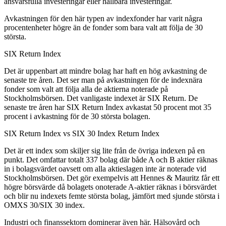
ansvarsfulla investeringar eller hållbara investeringar.
Avkastningen för den här typen av indexfonder har varit några
procentenheter högre än de fonder som bara valt att följa de 30
största.
SIX Return Index
Det är uppenbart att mindre bolag har haft en hög avkastning de
senaste tre åren. Det ser man på avkastningen för de indexnära
fonder som valt att följa alla de aktierna noterade på
Stockholmsbörsen. Det vanligaste indexet är SIX Return. De
senaste tre åren har SIX Return Index avkastat 50 procent mot 35
procent i avkastning för de 30 största bolagen.
SIX Return Index vs SIX 30 Index Return Index
Det är ett index som skiljer sig lite från de övriga indexen på en
punkt. Det omfattar totalt 337 bolag där både A och B aktier räknas
in i bolagsvärdet oavsett om alla aktieslagen inte är noterade vid
Stockholmsbörsen. Det gör exempelvis att Hennes & Mauritz får ett
högre börsvärde då bolagets onoterade A-aktier räknas i börsvärdet
och blir nu indexets femte största bolag, jämfört med sjunde största i
OMXS 30/SIX 30 index.
Industri och finanssektorn dominerar även här. Hälsovård och