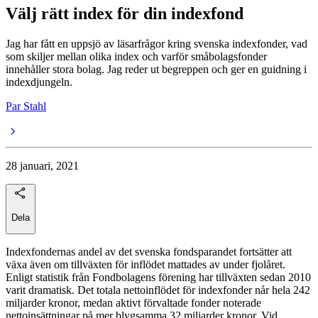
Välj rätt index för din indexfond
Jag har fått en uppsjö av läsarfrågor kring svenska indexfonder, vad
som skiljer mellan olika index och varför småbolagsfonder
innehåller stora bolag. Jag reder ut begreppen och ger en guidning i
indexdjungeln.
Par Stahl
28 januari, 2021
Dela
Indexfondernas andel av det svenska fondsparandet fortsätter att
växa även om tillväxten för inflödet mattades av under fjolåret.
Enligt statistik från Fondbolagens förening har tillväxten sedan 2010
varit dramatisk. Det totala nettoinflödet för indexfonder når hela 242
miljarder kronor, medan aktivt förvaltade fonder noterade
nettoinsättningar på mer blygsamma 32 miljarder kronor. Vid