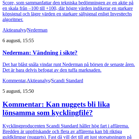
Score, som sammanfattar den tekniska bedömningen av en aktie på
en skala från –100 till +100, där högre värden indikerar en starkare
köpsignal och lägre värden en starkare säljsignal enligt Investtechs
algoritmer.
Aktieanalys
/
Nederman
6 augusti, 15:55
Nederman: Vändning i sikte?
Det har blåst snåla vindar runt Nederman på börsen de senaste åren.
Det är bara delvis befogat av den tuffa marknaden.
Kommentar
,
Aktieanalys
/
Scandi Standard
5 augusti, 15:50
Kommentar: Kan nuggets bli lika
lönsamma som kycklingfilé?
Kycklingproducenten Scandi Standard håller hög fart i affärerna.
Bredden är uppfriskande och flera av affärerna kan bli riktiga
guldklimpar (nuggets). Fast då vill det till att just storsatsningen på