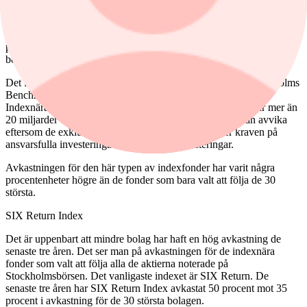
Trots att indexet har betydligt flera aktier än OMXS 30-indexet så
landar det totalt börsvärdet på 65 procent av Stockholmsbörsen
totala värde. Fördelning blir i indexet är 65 procent stora bolag, 27
procent medelstora bolag, drygt 5 procent är klassificerade som små
bolag.
Det finns ett antal indexfonder som valt att följa Nasdaq Stockholms
Benchmarkindex. De två största är Länsförsäkringar Sverige
Indexnära och SPP Aktiefond Sverige A. Båda fonderna har mer än
20 miljarder vardera i förvaltat kapital. Båda fonderna kan avvika
eftersom de exkludera vissa aktier som inte uppfyller kraven på
ansvarsfulla investeringar eller hållbara investeringar.
Avkastningen för den här typen av indexfonder har varit några
procentenheter högre än de fonder som bara valt att följa de 30
största.
SIX Return Index
Det är uppenbart att mindre bolag har haft en hög avkastning de
senaste tre åren. Det ser man på avkastningen för de indexnära
fonder som valt att följa alla de aktierna noterade på
Stockholmsbörsen. Det vanligaste indexet är SIX Return. De
senaste tre åren har SIX Return Index avkastat 50 procent mot 35
procent i avkastning för de 30 största bolagen.