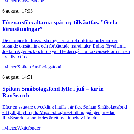
nyheter
/
Försvarsbolag
6 augusti, 17:03
Försvarsförvaltarna spår ny tillväxtfas: ”Goda
förutsättningar”
De europeiska försvarsbolagen visar rekordstora orderböcker,
stigande omsättning och förbättrade marginaler. Enligt förvaltarna
Joakim Agerback och Shayan Heidari går nu försvarssektorn in i en
ny tillväxtfas.
nyheter
/
Spiltan Småbolagsfond
6 augusti, 14:51
Spiltan Småbolagsfond lyfte i juli – tar in
RaySearch
Efter en svagare utveckling hittills i år fick Spiltan Småbolagsfond
ett tydligt lyft i juli. Mips bidrog mest till uppgången, medan
RaySearch Laboratories är ett nytt innehav i fonden.
nyheter
/
Aktiefonder