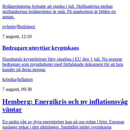
Bolåneräntorna fortsatte att sjunka i juli. Skillnaderna mellan
storbankernas bolåneräntor är små. På sparkonton är bilden en
annan.
nyheter
/
Bedrägeri
7 augusti, 12:10
Bedragare utnyttjar kryptokaos
Hundratals kryptobörser blev olagliga i EU den 1 juli. Nu poserar
bedragare som myndigheter med förfalskade dokument för att lura
kunder på deras pengar.
krönika
/
Inflation
7 augusti, 09:38
Hemberg: Energikris och ny inflationsvåg
väntar
En andra våg av dyra energipriser kan nå oss redan i höst. Europas
gaslager pekar i den riktningen. Samtidigt möter svenskarna