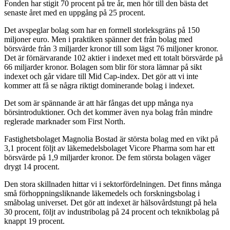
Fonden har stigit 70 procent på tre år, men hör till den bästa det
senaste året med en uppgång på 25 procent.
Det avspeglar bolag som har en formell storleksgräns på 150
miljoner euro. Men i praktiken spänner det från bolag med
börsvärde från 3 miljarder kronor till som lägst 76 miljoner kronor.
Det är förnärvarande 102 aktier i indexet med ett totalt börsvärde på
66 miljarder kronor. Bolagen som blir för stora lämnar på sikt
indexet och går vidare till Mid Cap-index. Det gör att vi inte
kommer att få se några riktigt dominerande bolag i indexet.
Det som är spännande är att här fångas det upp många nya
börsintroduktioner. Och det kommer även nya bolag från mindre
reglerade marknader som First North.
Fastighetsbolaget Magnolia Bostad är största bolag med en vikt på
3,1 procent följt av läkemedelsbolaget Vicore Pharma som har ett
börsvärde på 1,9 miljarder kronor. De fem största bolagen väger
drygt 14 procent.
Den stora skillnaden hittar vi i sektorfördelningen. Det finns många
små förhoppningsliknande läkemedels och forskningsbolag i
småbolag universet. Det gör att indexet är hälsovårdstungt på hela
30 procent, följt av industribolag på 24 procent och teknikbolag på
knappt 19 procent.