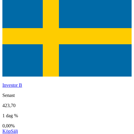
Investor B
Senast
423,70
1 dag %
0,00%
Köp
Sälj