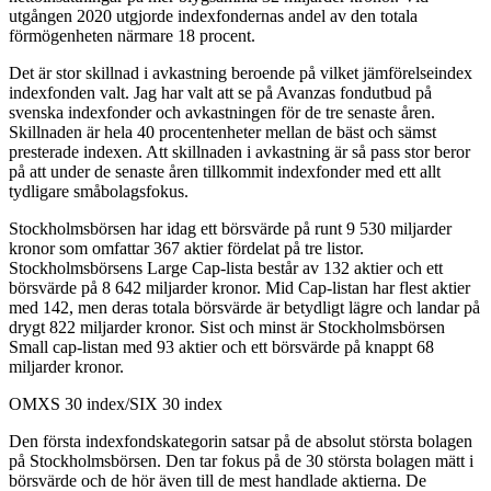
utgången 2020 utgjorde indexfondernas andel av den totala
förmögenheten närmare 18 procent.
Det är stor skillnad i avkastning beroende på vilket jämförelseindex
indexfonden valt. Jag har valt att se på Avanzas fondutbud på
svenska indexfonder och avkastningen för de tre senaste åren.
Skillnaden är hela 40 procentenheter mellan de bäst och sämst
presterade indexen. Att skillnaden i avkastning är så pass stor beror
på att under de senaste åren tillkommit indexfonder med ett allt
tydligare småbolagsfokus.
Stockholmsbörsen har idag ett börsvärde på runt 9 530 miljarder
kronor som omfattar 367 aktier fördelat på tre listor.
Stockholmsbörsens Large Cap-lista består av 132 aktier och ett
börsvärde på 8 642 miljarder kronor. Mid Cap-listan har flest aktier
med 142, men deras totala börsvärde är betydligt lägre och landar på
drygt 822 miljarder kronor. Sist och minst är Stockholmsbörsen
Small cap-listan med 93 aktier och ett börsvärde på knappt 68
miljarder kronor.
OMXS 30 index/SIX 30 index
Den första indexfondskategorin satsar på de absolut största bolagen
på Stockholmsbörsen. Den tar fokus på de 30 största bolagen mätt i
börsvärde och de hör även till de mest handlade aktierna. De