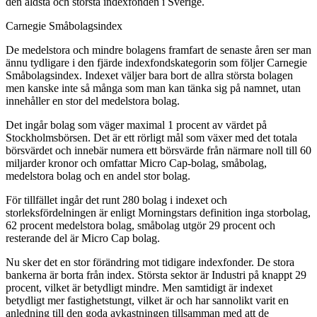
den äldsta och största indexfonden i Sverige.
Carnegie Småbolagsindex
De medelstora och mindre bolagens framfart de senaste åren ser man
ännu tydligare i den fjärde indexfondskategorin som följer Carnegie
Småbolagsindex. Indexet väljer bara bort de allra största bolagen
men kanske inte så många som man kan tänka sig på namnet, utan
innehåller en stor del medelstora bolag.
Det ingår bolag som väger maximal 1 procent av värdet på
Stockholmsbörsen. Det är ett rörligt mål som växer med det totala
börsvärdet och innebär numera ett börsvärde från närmare noll till 60
miljarder kronor och omfattar Micro Cap-bolag, småbolag,
medelstora bolag och en andel stor bolag.
För tillfället ingår det runt 280 bolag i indexet och
storleksfördelningen är enligt Morningstars definition inga storbolag,
62 procent medelstora bolag, småbolag utgör 29 procent och
resterande del är Micro Cap bolag.
Nu sker det en stor förändring mot tidigare indexfonder. De stora
bankerna är borta från index. Största sektor är Industri på knappt 29
procent, vilket är betydligt mindre. Men samtidigt är indexet
betydligt mer fastighetstungt, vilket är och har sannolikt varit en
anledning till den goda avkastningen tillsamman med att de