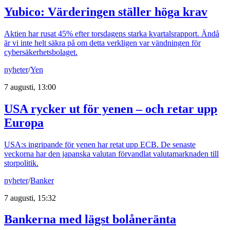
Yubico: Värderingen ställer höga krav
Aktien har rusat 45% efter torsdagens starka kvartalsrapport. Ändå
är vi inte helt säkra på om detta verkligen var vändningen för
cybersäkerhetsbolaget.
nyheter
/
Yen
7 augusti, 13:00
USA rycker ut för yenen – och retar upp
Europa
USA:s ingripande för yenen har retat upp ECB. De senaste
veckorna har den japanska valutan förvandlat valutamarknaden till
storpolitik.
nyheter
/
Banker
7 augusti, 15:32
Bankerna med lägst bolåneränta