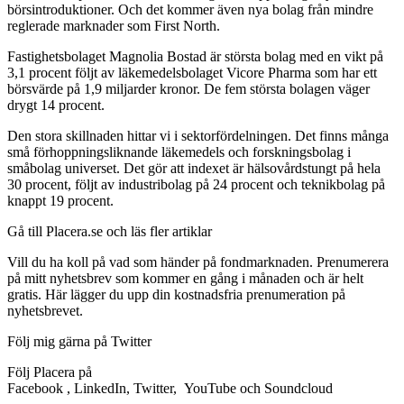
börsintroduktioner. Och det kommer även nya bolag från mindre
reglerade marknader som First North.
Fastighetsbolaget Magnolia Bostad är största bolag med en vikt på
3,1 procent följt av läkemedelsbolaget Vicore Pharma som har ett
börsvärde på 1,9 miljarder kronor. De fem största bolagen väger
drygt 14 procent.
Den stora skillnaden hittar vi i sektorfördelningen. Det finns många
små förhoppningsliknande läkemedels och forskningsbolag i
småbolag universet. Det gör att indexet är hälsovårdstungt på hela
30 procent, följt av industribolag på 24 procent och teknikbolag på
knappt 19 procent.
Gå till Placera.se och läs fler artiklar
Vill du ha koll på vad som händer på fondmarknaden. Prenumerera
på mitt nyhetsbrev som kommer en gång i månaden och är helt
gratis. Här lägger du upp din kostnadsfria prenumeration på
nyhetsbrevet.
Följ mig gärna på Twitter
Följ Placera på
Facebook , LinkedIn, Twitter, YouTube och Soundcloud