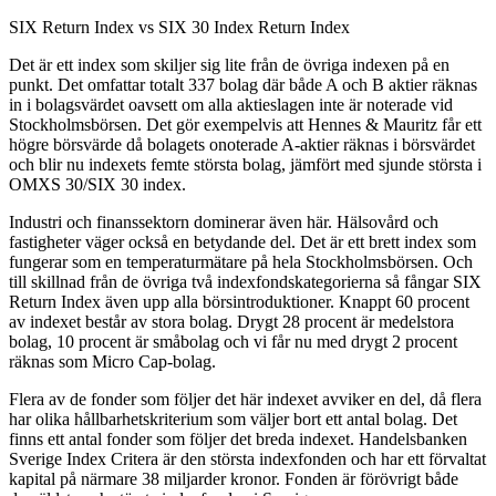
SIX Return Index vs SIX 30 Index Return Index
Det är ett index som skiljer sig lite från de övriga indexen på en
punkt. Det omfattar totalt 337 bolag där både A och B aktier räknas
in i bolagsvärdet oavsett om alla aktieslagen inte är noterade vid
Stockholmsbörsen. Det gör exempelvis att Hennes & Mauritz får ett
högre börsvärde då bolagets onoterade A-aktier räknas i börsvärdet
och blir nu indexets femte största bolag, jämfört med sjunde största i
OMXS 30/SIX 30 index.
Industri och finanssektorn dominerar även här. Hälsovård och
fastigheter väger också en betydande del. Det är ett brett index som
fungerar som en temperaturmätare på hela Stockholmsbörsen. Och
till skillnad från de övriga två indexfondskategorierna så fångar SIX
Return Index även upp alla börsintroduktioner. Knappt 60 procent
av indexet består av stora bolag. Drygt 28 procent är medelstora
bolag, 10 procent är småbolag och vi får nu med drygt 2 procent
räknas som Micro Cap-bolag.
Flera av de fonder som följer det här indexet avviker en del, då flera
har olika hållbarhetskriterium som väljer bort ett antal bolag. Det
finns ett antal fonder som följer det breda indexet. Handelsbanken
Sverige Index Critera är den största indexfonden och har ett förvaltat
kapital på närmare 38 miljarder kronor. Fonden är förövrigt både