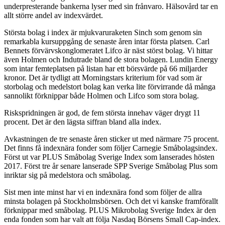
underpresterande bankerna lyser med sin frånvaro. Hälsovård tar en
allt större andel av indexvärdet.
Största bolag i index är mjukvaruraketen Sinch som genom sin
remarkabla kursuppgång de senaste åren intar första platsen. Carl
Bennets förvärvskonglomeratet Lifco är näst störst bolag. Vi hittar
även Holmen och Indutrade bland de stora bolagen. Lundin Energy
som intar femteplatsen på listan har ett börsvärde på 66 miljarder
kronor. Det är tydligt att Morningstars kriterium för vad som är
storbolag och medelstort bolag kan verka lite förvirrande då många
sannolikt förknippar både Holmen och Lifco som stora bolag.
Riskspridningen är god, de fem största innehav väger drygt 11
procent. Det är den lägsta siffran bland alla index.
Avkastningen de tre senaste åren sticker ut med närmare 75 procent.
Det finns få indexnära fonder som följer Carnegie Småbolagsindex.
Först ut var PLUS Småbolag Sverige Index som lanserades hösten
2017. Först tre år senare lanserade SPP Sverige Småbolag Plus som
inriktar sig på medelstora och småbolag.
Sist men inte minst har vi en indexnära fond som följer de allra
minsta bolagen på Stockholmsbörsen. Och det vi kanske framförallt
förknippar med småbolag. PLUS Mikrobolag Sverige Index är den
enda fonden som har valt att följa Nasdaq Börsens Small Cap-index.