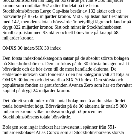
Stockholmsbörsen har idag ett börsvärde på runt 9 530 miljarder
kronor som omfattar 367 aktier fördelat på tre listor.
Stockholmsbörsens Large Cap-lista består av 132 aktier och ett
börsvärde på 8 642 miljarder kronor. Mid Cap-listan har flest aktier
med 142, men deras totala börsvärde är betydligt lägre och landar på
drygt 822 miljarder kronor. Sist och minst är Stockholmsbörsen
Small cap-listan med 93 aktier och ett börsvärde på knappt 68
miljarder kronor.
OMXS 30 index/SIX 30 index
Den första indexfondskategorin satsar på de absolut största bolagen
på Stockholmsbörsen. Den tar fokus på de 30 största bolagen mätt i
börsvärde och de hör även till de mest handlade aktierna. De
etablerade indexen som fonderna i den här kategorin valt att följa är
OMXS 30 index och det snarlika SIX 30 index. Den största och
populäraste fonden är gratisfonden Avanza Zero som har ett förvaltat
kapital på drygt 24 miljarder kronor.
Det här ett smalt index mätt i antal bolag men å andra sidan är det
totala börsvärdet högt. Börsvärdet på de 30 aktierna är totalt 5 080
miljarder kronor vilket motsvarar drygt 53 procent av
Stockholmsbörsens totala börsvärde.
Bolagen som ingår indexet har investerat i spänner från 551-
miljardersbolaget Atlas Copco som är Stockholmsbörsens största