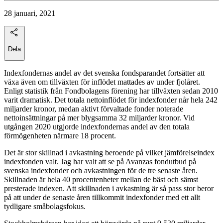
28 januari, 2021
Dela
Indexfondernas andel av det svenska fondsparandet fortsätter att
växa även om tillväxten för inflödet mattades av under fjolåret.
Enligt statistik från Fondbolagens förening har tillväxten sedan 2010
varit dramatisk. Det totala nettoinflödet för indexfonder når hela 242
miljarder kronor, medan aktivt förvaltade fonder noterade
nettoinsättningar på mer blygsamma 32 miljarder kronor. Vid
utgången 2020 utgjorde indexfondernas andel av den totala
förmögenheten närmare 18 procent.
Det är stor skillnad i avkastning beroende på vilket jämförelseindex
indexfonden valt. Jag har valt att se på Avanzas fondutbud på
svenska indexfonder och avkastningen för de tre senaste åren.
Skillnaden är hela 40 procentenheter mellan de bäst och sämst
presterade indexen. Att skillnaden i avkastning är så pass stor beror
på att under de senaste åren tillkommit indexfonder med ett allt
tydligare småbolagsfokus.