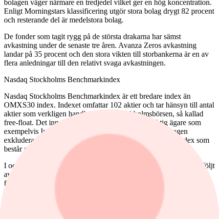
bolagen väger närmare en tredjedel vilket ger en hög koncentration.
Enligt Morningstars klassificering utgör stora bolag drygt 82 procent
och resterande del är medelstora bolag.
De fonder som tagit rygg på de största drakarna har sämst
avkastning under de senaste tre åren. Avanza Zeros avkastning
landar på 35 procent och den stora vikten till storbankerna är en av
flera anledningar till den relativt svaga avkastningen.
Nasdaq Stockholms Benchmarkindex
Nasdaq Stockholms Benchmarkindex är ett bredare index än
OMXS30 index. Indexet omfattar 102 aktier och tar hänsyn till antal
aktier som verkligen handlas fritt på Stockholmsbörsen, så kallad
free-float. Det innebär att aktier som har en långsiktig ägare som
exempelvis Investor, Industrivärden och Lundbergföretagen
exkluderas från antal aktier. Samtidigt vill man skapa ett index som
består av de mest representativa i varje sektor.
I och med justeringsfaktorn av aktier är nu Ericsson största aktie följt
av Volvo, De två största sektorerna är fortfarande industrisektorn,
följt av finansbolag med en marginellt mindre vikt. Däremot väger
hälsovårdssektorn betydligt mer än i OMXS30 index och ett antal
fastighetsbolag är med i indexet som tillsammans ger en vikt på
närmare 7 procent.