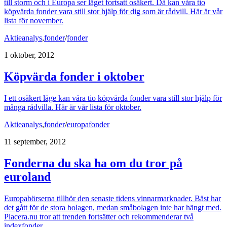
till storm och i Europa ser läget fortsatt osäkert. Då kan våra tio
köpvärda fonder vara still stor hjälp för dig som är rådvill. Här är vår
lista för november.
Aktieanalys
,
fonder
/
fonder
1 oktober, 2012
Köpvärda fonder i oktober
I ett osäkert läge kan våra tio köpvärda fonder vara still stor hjälp för
många rådvilla. Här är vår lista för oktober.
Aktieanalys
,
fonder
/
europafonder
11 september, 2012
Fonderna du ska ha om du tror på
euroland
Europabörserna tillhör den senaste tidens vinnarmarknader. Bäst har
det gått för de stora bolagen, medan småbolagen inte har hängt med.
Placera.nu tror att trenden fortsätter och rekommenderar två
indexfonder.