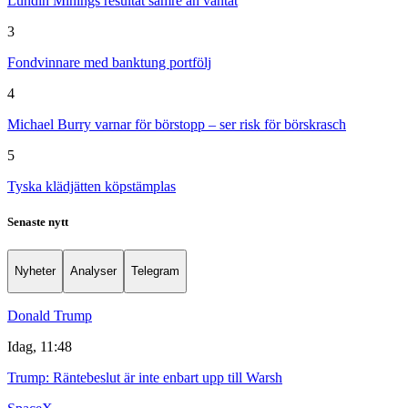
Lundin Minings resultat sämre än väntat
3
Fondvinnare med banktung portfölj
4
Michael Burry varnar för börstopp – ser risk för börskrasch
5
Tyska klädjätten köpstämplas
Senaste nytt
Nyheter
Analyser
Telegram
Donald Trump
Idag, 11:48
Trump: Räntebeslut är inte enbart upp till Warsh