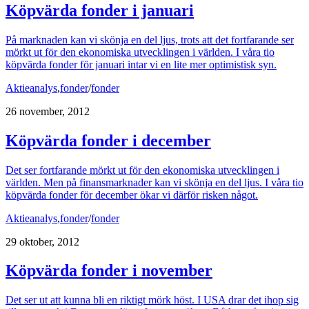
Köpvärda fonder i januari
På marknaden kan vi skönja en del ljus, trots att det fortfarande ser
mörkt ut för den ekonomiska utvecklingen i världen. I våra tio
köpvärda fonder för januari intar vi en lite mer optimistisk syn.
Aktieanalys
,
fonder
/
fonder
26 november, 2012
Köpvärda fonder i december
Det ser fortfarande mörkt ut för den ekonomiska utvecklingen i
världen. Men på finansmarknader kan vi skönja en del ljus. I våra tio
köpvärda fonder för december ökar vi därför risken något.
Aktieanalys
,
fonder
/
fonder
29 oktober, 2012
Köpvärda fonder i november
Det ser ut att kunna bli en riktigt mörk höst. I USA drar det ihop sig