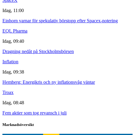
SpaceX
Idag, 11:00
Einhorn varnar för spekulativ börstopp efter Spacex-notering
EQL Pharma
Idag, 09:40
Dragning nedåt på Stockholmsbörsen
Inflation
Idag, 09:38
Hemberg: Energikris och ny inflationsvåg väntar
Troax
Idag, 08:48
Fem aktier som tog revansch i juli
Marknadsöversikt