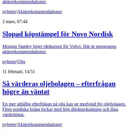
aktierekommendationer.
nyheter
/
Aktierekommendationer
2 mars, 07:44
Slopad köpstämpel för Novo Nordisk
Morgan Stanley höjer riktkursen för Volvo. Här är morgonens
aktierekommendationer.
nyheter
/
Olja
11 februari, 14:51
Så värderas oljebolagen – efterfrågan
högre än väntat
En mer uthållig efterfrågan på olja kan ge medvind för oljebolagen.
Flera nordiska bolag lockar med hög direktavkastning och låga
värderingar.
nyheter
/
Aktierekommendationer