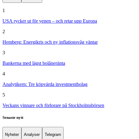
1
USA rycker ut för yenen – och retar upp Europa
2
Hemberg: Energikris och ny inflationsvåg väntar
3
Bankerna med lägst bolåneränta
4
Analytikern: Tre köpvärda investmentbolag
5
Veckans vinnare och förlorare på Stockholmsbörsen
Senaste nytt
Nyheter
Analyser
Telegram