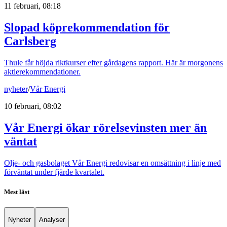
11 februari, 08:18
Slopad köprekommendation för
Carlsberg
Thule får höjda riktkurser efter gårdagens rapport. Här är morgonens
aktierekommendationer.
nyheter
/
Vår Energi
10 februari, 08:02
Vår Energi ökar rörelsevinsten mer än
väntat
Olje- och gasbolaget Vår Energi redovisar en omsättning i linje med
förväntat under fjärde kvartalet.
Mest läst
Nyheter
Analyser