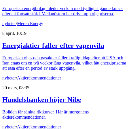
Europeiska energibolag inleder veckan med tydligt stigande kurser
efter att fortsatt stök i Mellanöstern har drivit upp oljepriserna.
nyheter
/
Meren Energy
8 april, 10:19
Energiaktier faller efter vapenvila
Europeiska olje- och gasaktier faller kraftigt idag efter att USA och
Iran enats om en två veckor lång vapenvila, vilket fått energipriserna
att rasa efter en period av stark uppgång.
nyheter
/
Aktierekommendationer
20 mars, 08:35
Handelsbanken höjer Nibe
Boliden får sänkta riktkurser. Här är morgonens
aktierekommendationer.
nyheter
/
Aktierekommendationer