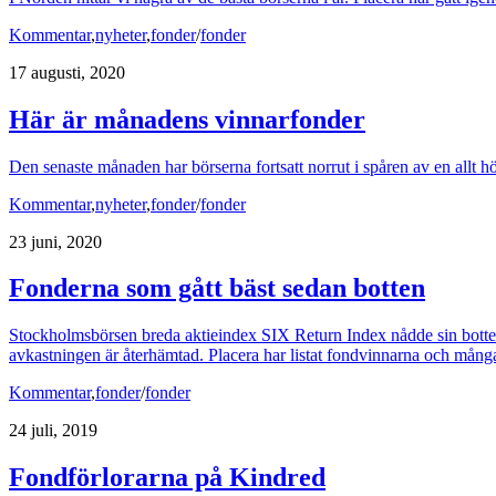
Kommentar
,
nyheter
,
fonder
/
fonder
17 augusti, 2020
Här är månadens vinnarfonder
Den senaste månaden har börserna fortsatt norrut i spåren av en allt h
Kommentar
,
nyheter
,
fonder
/
fonder
23 juni, 2020
Fonderna som gått bäst sedan botten
Stockholmsbörsen breda aktieindex SIX Return Index nådde sin botten
avkastningen är återhämtad. Placera har listat fondvinnarna och mång
Kommentar
,
fonder
/
fonder
24 juli, 2019
Fondförlorarna på Kindred