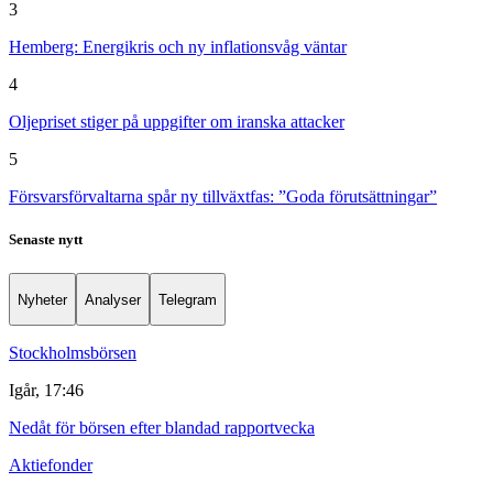
3
Hemberg: Energikris och ny inflationsvåg väntar
4
Oljepriset stiger på uppgifter om iranska attacker
5
Försvarsförvaltarna spår ny tillväxtfas: ”Goda förutsättningar”
Senaste nytt
Nyheter
Analyser
Telegram
Stockholmsbörsen
Igår, 17:46
Nedåt för börsen efter blandad rapportvecka
Aktiefonder