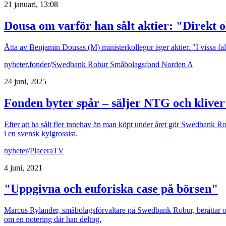
21 januari, 13:08
Dousa om varför han sålt aktier: "Direkt 
Åtta av Benjamin Dousas (M) ministerkollegor äger aktier. "I vissa f
nyheter
,
fonder
/
Swedbank Robur Småbolagsfond Norden A
24 juni, 2025
Fonden byter spår – säljer NTG och kliver 
Efter att ha sålt fler innehav än man köpt under året gör Swedbank Ro
i en svensk kylgrossist.
nyheter
/
PlaceraTV
4 juni, 2021
"Uppgivna och euforiska case på börsen"
Marcus Rylander, småbolagsförvaltare på Swedbank Robur, berättar om 
om en notering där han deltog.