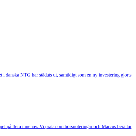
t i danska NTG har städats ut, samtidigt som en ny investering gjorts
el på flera innehav. Vi pratar om börsnoteringar och Marcus berättar