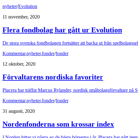
nyheter
/
Evolution
11 november, 2020
Flera fondbolag har gått ur Evolution
De stora svenska fondbolagen fortsätter att backa ut från spelbolagss
Kommentar
,
nyheter
,
fonder
/
fonder
12 oktober, 2020
Förvaltarens nordiska favoriter
Placera har träffat Marcus Rylander, nordisk småbolagsförvaltare på 
Kommentar
,
nyheter
,
fonder
/
fonder
31 augusti, 2020
Nordenfonderna som krossar index
I Norden hittar vi några av de bästa börserna i år. Placera har gått ig