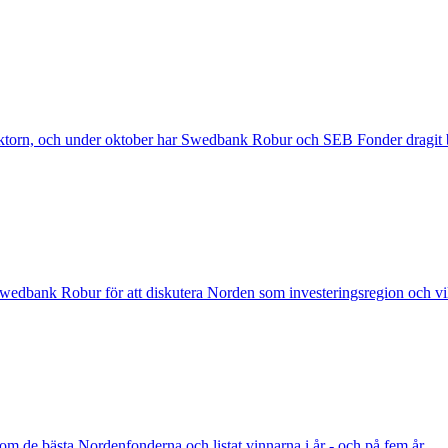
ektorn, och under oktober har Swedbank Robur och SEB Fonder dragit bor
Swedbank Robur för att diskutera Norden som investeringsregion och vilk
enom de bästa Nordenfonderna och listat vinnarna i år - och på fem år.