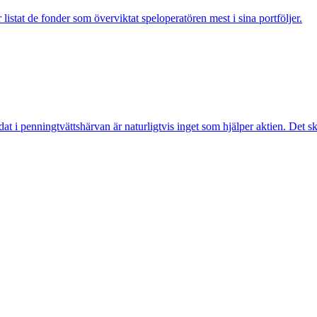
listat de fonder som överviktat speloperatören mest i sina portföljer.
at i penningtvättshärvan är naturligtvis inget som hjälper aktien. De