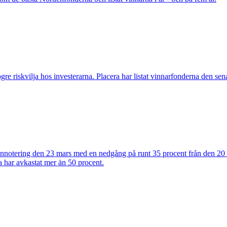
ögre riskvilja hos investerarna. Placera har listat vinnarfonderna den se
notering den 23 mars med en nedgång på runt 35 procent från den 20 fe
a har avkastat mer än 50 procent.