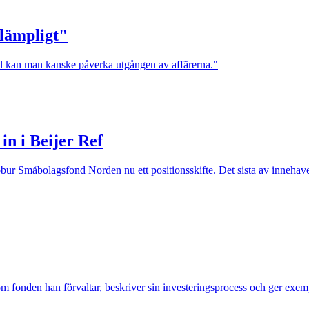
olämpligt"
all kan man kanske påverka utgången av affärerna."
in i Beijer Ref
bur Småbolagsfond Norden nu ett positionsskifte. Det sista av innehave
fonden han förvaltar, beskriver sin investeringsprocess och ger exemp