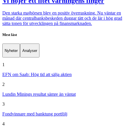
Vi höjer ett litet varningens finger
Den starka majbörsen blev en positiv överraskning. Nu väntar en
månad där centralbanksbeskeden duggar tätt och de lär i hög grad
sätta tonen för utvecklingen på finansmarknaden.
Mest läst
Nyheter
Analyser
1
EFN om Saab: Hög tid att sälja aktien
2
Lundin Minings resultat sämre än väntat
3
Fondvinnare med banktung portfölj
4