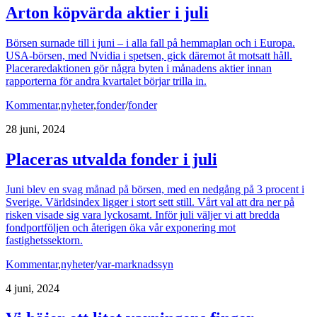
Arton köpvärda aktier i juli
Börsen surnade till i juni – i alla fall på hemmaplan och i Europa.
USA-börsen, med Nvidia i spetsen, gick däremot åt motsatt håll.
Placeraredaktionen gör några byten i månadens aktier innan
rapporterna för andra kvartalet börjar trilla in.
Kommentar
,
nyheter
,
fonder
/
fonder
28 juni, 2024
Placeras utvalda fonder i juli
Juni blev en svag månad på börsen, med en nedgång på 3 procent i
Sverige. Världsindex ligger i stort sett still. Vårt val att dra ner på
risken visade sig vara lyckosamt. Inför juli väljer vi att bredda
fondportföljen och återigen öka vår exponering mot
fastighetssektorn.
Kommentar
,
nyheter
/
var-marknadssyn
4 juni, 2024