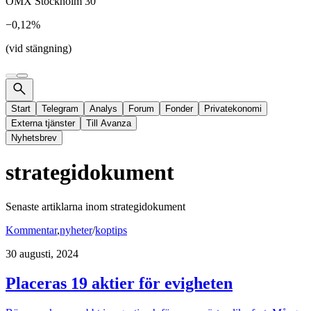
OMX Stockholm 30
−0,12%
(vid stängning)
Start
Telegram
Analys
Forum
Fonder
Privatekonomi
Externa tjänster
Till Avanza
Nyhetsbrev
strategidokument
Senaste artiklarna inom
strategidokument
Kommentar
,
nyheter
/
koptips
30 augusti, 2024
Placeras 19 aktier för evigheten