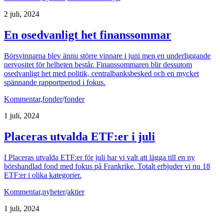
2 juli, 2024
En osedvanligt het finanssommar
Börsvinnarna blev ännu större vinnare i juni men en underliggande
nervositet för helheten består. Finanssommaren blir dessutom
osedvanligt het med politik, centralbanksbesked och en mycket
spännande rapportperiod i fokus.
Kommentar
,
fonder
/
fonder
1 juli, 2024
Placeras utvalda ETF:er i juli
I Placeras utvalda ETF:er för juli har vi valt att lägga till en ny
börshandlad fond med fokus på Frankrike. Totalt erbjuder vi nu 18
ETF:er i olika kategorier.
Kommentar
,
nyheter
/
aktier
1 juli, 2024