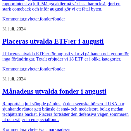
rapportintensiva juli. Många aktier på vår lista har också gjort en
stark comeback och inför augusti gör vi ett fåtal byten.
Kommentar
,
nyheter
,
fonder
/
fonder
31 juli, 2024
Placeras utvalda ETF:er i augusti
I Placeras utvalda ETF:er för augusti vilar vi på hanen och genomför
inga förändringar. Totalt erbjuder vi 18 ETF:er i olika kategorier.
Kommentar
,
nyheter
,
fonder
/
fonder
31 juli, 2024
Månadens utvalda fonder i augusti
Rapporttäta juli stängde på plus på den svenska börsen. I USA har
sjunkande räntor gett bränsle åt små- och medelstora bolag medan
techjättarna backat. Placera fortsätter den defensiva vägen sommaren
ut och väljer in en specialfond.
Kommentar
,
nyheter
/
var-marknadssyn