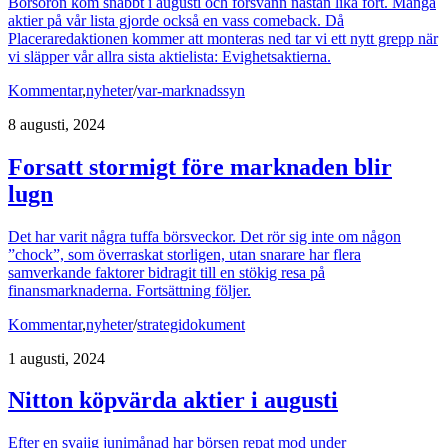
Börsoron kom snabbt i augusti och försvann nästan lika fort. Många
aktier på vår lista gjorde också en vass comeback. Då
Placeraredaktionen kommer att monteras ned tar vi ett nytt grepp när
vi släpper vår allra sista aktielista: Evighetsaktierna.
Kommentar
,
nyheter
/
var-marknadssyn
8 augusti, 2024
Forsatt stormigt före marknaden blir
lugn
Det har varit några tuffa börsveckor. Det rör sig inte om någon
”chock”, som överraskat storligen, utan snarare har flera
samverkande faktorer bidragit till en stökig resa på
finansmarknaderna. Fortsättning följer.
Kommentar
,
nyheter
/
strategidokument
1 augusti, 2024
Nitton köpvärda aktier i augusti
Efter en svajig junimånad har börsen repat mod under