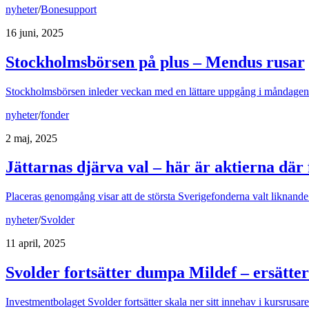
nyheter
/
Bonesupport
16 juni, 2025
Stockholmsbörsen på plus – Mendus rusar
Stockholmsbörsen inleder veckan med en lättare uppgång i måndagens
nyheter
/
fonder
2 maj, 2025
Jättarnas djärva val – här är aktierna där f
Placeras genomgång visar att de största Sverigefonderna valt liknande 
nyheter
/
Svolder
11 april, 2025
Svolder fortsätter dumpa Mildef – ersätte
Investmentbolaget Svolder fortsätter skala ner sitt innehav i kursrusaren