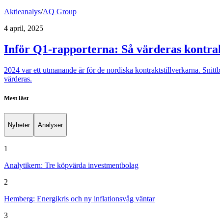
Aktieanalys
/
AQ Group
4 april, 2025
Inför Q1-rapporterna: Så värderas kontrak
2024 var ett utmanande år för de nordiska kontraktstillverkarna. Snitt
värderas.
Mest läst
Nyheter
Analyser
1
Analytikern: Tre köpvärda investmentbolag
2
Hemberg: Energikris och ny inflationsvåg väntar
3