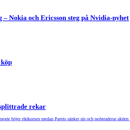
 – Nokia och Ericsson steg på Nvidia-nyhet
r köp
splittrade rekar
egie höjer riktkursen medan Pareto sänker sin och nedgraderar aktien til