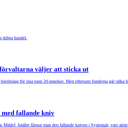
 tidiga handel.
örvaltarna väljer att sticka ut
börsbolag för sina topp 20-innehav. Men eftersom fonderna går olika bra 
r med fallande kniv
 Mildef. Istället fångar man den fallande kniven i Systemair, vars aktie t