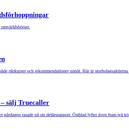
edsförhoppningar
e omvärldsbörser.
en
ar både riktkurser och rekommendationer uppåt. Här är storbolagsaktierna
– sälj Truecaller
r gårdagen rasade på sin delårsrapport. Östblad lyfter även fram två kö