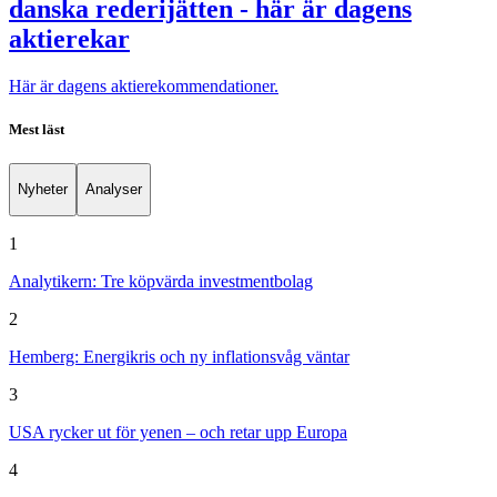
danska rederijätten - här är dagens
aktierekar
Här är dagens aktierekommendationer.
Mest läst
Nyheter
Analyser
1
Analytikern: Tre köpvärda investmentbolag
2
Hemberg: Energikris och ny inflationsvåg väntar
3
USA rycker ut för yenen – och retar upp Europa
4