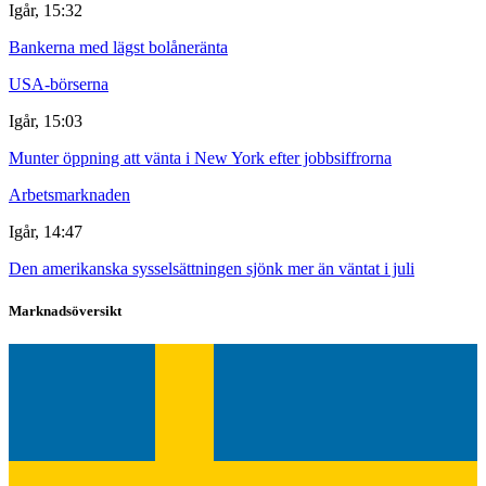
Igår, 15:32
Bankerna med lägst bolåneränta
USA-börserna
Igår, 15:03
Munter öppning att vänta i New York efter jobbsiffrorna
Arbetsmarknaden
Igår, 14:47
Den amerikanska sysselsättningen sjönk mer än väntat i juli
Marknadsöversikt