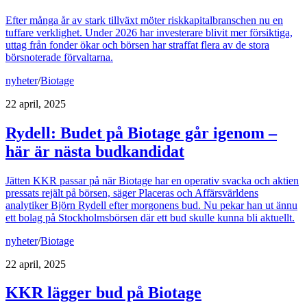
Efter många år av stark tillväxt möter riskkapitalbranschen nu en
tuffare verklighet. Under 2026 har investerare blivit mer försiktiga,
uttag från fonder ökar och börsen har straffat flera av de stora
börsnoterade förvaltarna.
nyheter
/
Biotage
22 april, 2025
Rydell: Budet på Biotage går igenom –
här är nästa budkandidat
Jätten KKR passar på när Biotage har en operativ svacka och aktien
pressats rejält på börsen, säger Placeras och Affärsvärldens
analytiker Björn Rydell efter morgonens bud. Nu pekar han ut ännu
ett bolag på Stockholmsbörsen där ett bud skulle kunna bli aktuellt.
nyheter
/
Biotage
22 april, 2025
KKR lägger bud på Biotage