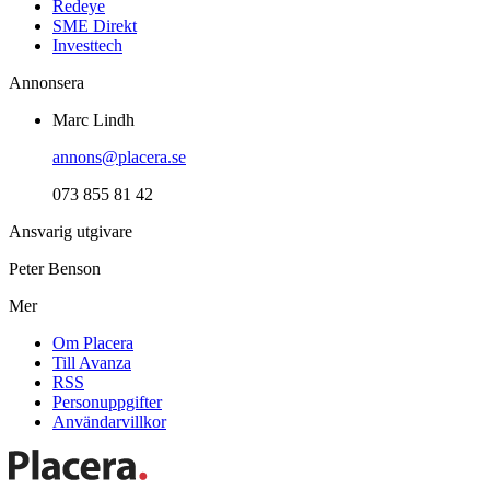
Redeye
SME Direkt
Investtech
Annonsera
Marc Lindh
annons@placera.se
073 855 81 42
Ansvarig utgivare
Peter Benson
Mer
Om Placera
Till Avanza
RSS
Personuppgifter
Användarvillkor