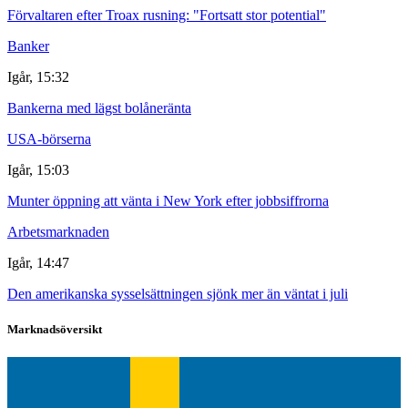
Förvaltaren efter Troax rusning: "Fortsatt stor potential"
Banker
Igår, 15:32
Bankerna med lägst bolåneränta
USA-börserna
Igår, 15:03
Munter öppning att vänta i New York efter jobbsiffrorna
Arbetsmarknaden
Igår, 14:47
Den amerikanska sysselsättningen sjönk mer än väntat i juli
Marknadsöversikt