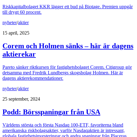
Riskkapitalbolaget KKR lägger ett bud på Biotage. Premien uppgår
till drygt 60 procent.
nyheter
/
aktier
15 april, 2025
Corem och Holmen sänks – här är dagens
aktierekar
Pareto sänker riktkursen för fastighetsbolaget Corem. Citigroup gör
detsamma med Fredrik Lundbergs skogsbolag Holmen. Här är
dagens aktierekommendationer.
nyheter
/
aktier
25 september, 2024
Podd: Börsspaningar från USA
Världens största och första Nasdaq 100-ETF, favoriterna bland
amerikanska riskbolagsaktier, varför Nasdaqaktien är intressant,
globala fastighetsinvesteringar och andra spaningar från Placeras