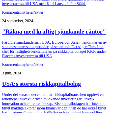
investerarresa till USA med Karl Lans och Pär Ståhl.
Kommentar
,
nyheter
/
aktier
24 september, 2024
"Räkna med kraftigt sjunkande räntor"
Fastighetsmarknaderna i USA, Europa och Asien genomgår en av
sina mest intressanta perioder på senare tid. Det säger Chris Lee,
chef för fastighetsverksamheten på riskkapitalbolaget KKR under
Placeras investerarresa till USA
Kommentar
,
nyheter
/
aktier
3 juni, 2024
USA:s största riskkapitalbolag
Under det senaste decenniet har riskkapitalbranschen upplevt en
fenomenal tillväxt, driven av ökande investeringar i teknik,
innovation och entreprenörskap. Riskkapitalbolagen har inte bara
blivit mäktiga aktörer inom finansvärlden, utan de har också blivit
katalysatorer för ekonomisk tillväxt och teknologisk utveckling