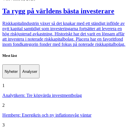
Ta rygg på världens bästa investerare
Riskkapitalindustrin växer så det knakar med ett ständigt inflöde av
nytt kapital samtidigt som investeringarna fortsätter att leverera en
hög riskjusterad avkastning. Historiskt har det varit en lönsam affär
att investera i noterade riskkapitalbolag. Placera har en favoritfond
inom fondkategorin fonder med fokus på noterade riskkapitalbolag.
Mest läst
Nyheter
Analyser
1
Analytikern: Tre köpvärda investmentbolag
2
Hemberg: Energikris och ny inflationsvåg väntar
3