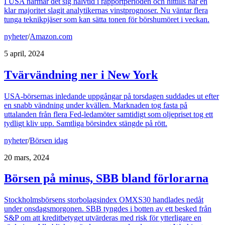
I USA närmar det sig halvtid i rapportperioden och hittills har en
klar majoritet slagit analytikernas vinstprognoser. Nu väntar flera
tunga teknikpjäser som kan sätta tonen för börshumöret i veckan.
nyheter
/
Amazon.com
5 april, 2024
Tvärvändning ner i New York
USA-börsernas inledande uppgångar på torsdagen suddades ut efter
en snabb vändning under kvällen. Marknaden tog fasta på
uttalanden från flera Fed-ledamöter samtidigt som oljepriset tog ett
tydligt kliv upp. Samtliga börsindex stängde på rött.
nyheter
/
Börsen idag
20 mars, 2024
Börsen på minus, SBB bland förlorarna
Stockholmsbörsens storbolagsindex OMXS30 handlades nedåt
under onsdagsmorgonen. SBB tyngdes i botten av ett besked från
S&P om att kreditbetyget utvärderas med risk för ytterligare en