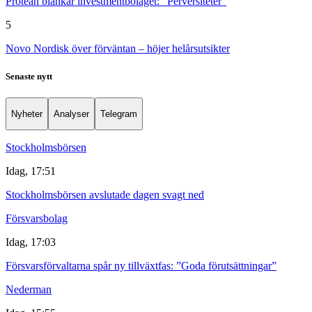
Protean blankar investmentbolaget: "Perversiteter"
5
Novo Nordisk över förväntan – höjer helårsutsikter
Senaste nytt
Nyheter
Analyser
Telegram
Stockholmsbörsen
Idag, 17:51
Stockholmsbörsen avslutade dagen svagt ned
Försvarsbolag
Idag, 17:03
Försvarsförvaltarna spår ny tillväxtfas: ”Goda förutsättningar”
Nederman