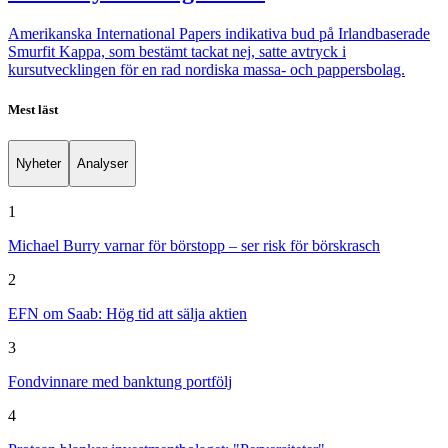
Amerikanska International Papers indikativa bud på Irlandbaserade
Smurfit Kappa, som bestämt tackat nej, satte avtryck i
kursutvecklingen för en rad nordiska massa- och pappersbolag.
Mest läst
Nyheter
Analyser
1
Michael Burry varnar för börstopp – ser risk för börskrasch
2
EFN om Saab: Hög tid att sälja aktien
3
Fondvinnare med banktung portfölj
4