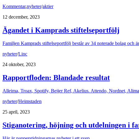
Kommentar
,
nyheter
/
aktier
12 december, 2023
Ägandet i Kamprads stiftelseportfölj
Familjen Kamprads stiftelseportfölj består av 34 noterade bolag och är
nyheter
/
Linc
24 oktober, 2023
Rapportfloden: Blandade resultat
Alleima, Troax, Spotify, Beijer Ref, Akelius. Attendo, Nordnet, Alima
nyheter
/
Heimstaden
25 april, 2023
Stiganotering, höjning och utdelningen i fa
Här är papperstidningarnas nyheter i ett svep.