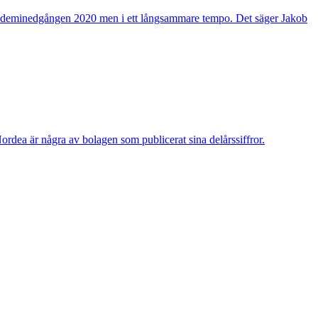
 pandeminedgången 2020 men i ett långsammare tempo. Det säger Jakob
a är några av bolagen som publicerat sina delårssiffror.