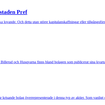
staden Pref
ska lovande. Och detta utan större kapitalanskaffningar eller tillgångsför
llerud och Husqvarna finns bland bolagen som publicerat sina kvartal
r krisande bolag överrepresenterade i denna typ av aktier. Som vanligt g