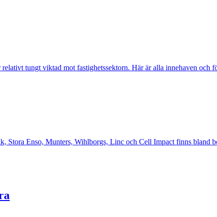
 relativt tungt viktad mot fastighetssektorn. Här är alla innehaven och f
k, Stora Enso, Munters, Wihlborgs, Linc och Cell Impact finns bland bol
ra