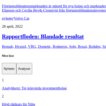
Företagsobligationsmarknaden är stängd för nya bolag och marknaden 
Eliasson och Cecilia Bevik-Cronqvist från företagsobligationsinvester
nyheter
/
Volvo Car
28 april, 2022
Rapportfloden: Blandade resultat
Besqab, Hexpol, VBG, Dometic, Rottneros, Sobi, Boozt, Boliden, Si
Mest läst
Nyheter
Analyser
1
Analytikern: Tre köpvärda investmentbolag
2
Höjd riktkurs för Nibe