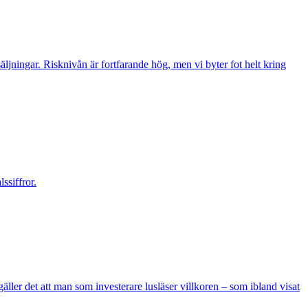
säljningar. Risknivån är fortfarande hög, men vi byter fot helt kring
ssiffror.
äller det att man som investerare lusläser villkoren – som ibland visat