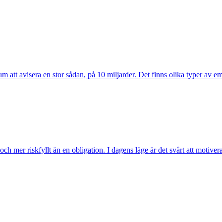
m att avisera en stor sådan, på 10 miljarder. Det finns olika typer av em
h mer riskfyllt än en obligation. I dagens läge är det svårt att motiver