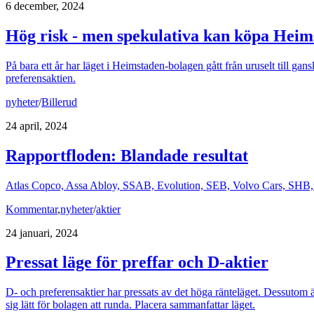
6 december, 2024
Hög risk - men spekulativa kan köpa Heim
På bara ett år har läget i Heimstaden-bolagen gått från uruselt till gan
preferensaktien.
nyheter
/
Billerud
24 april, 2024
Rapportfloden: Blandade resultat
Atlas Copco, Assa Abloy, SSAB, Evolution, SEB, Volvo Cars, SHB, Bi
Kommentar
,
nyheter
/
aktier
24 januari, 2024
Pressat läge för preffar och D-aktier
D- och preferensaktier har pressats av det höga ränteläget. Dessutom ä
sig lätt för bolagen att runda. Placera sammanfattar läget.