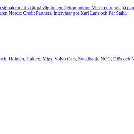
signalerar att vi är på väg in i en lågkonjunktur. Vi ser en repris på
aren Nordic Credit Partners. Intervjuar gör Karl Lans och Pär Ståhl.
nch, Holmen, Haldex, Mips, Volvo Cars, Swedbank, NCC, Diös och Norde