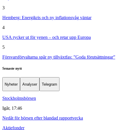
3
Hemberg: Energikris och ny inflationsvåg väntar
4
USA rycker ut för yenen – och retar upp Europa
5
Försvarsförvaltarna spår ny tillväxtfas: ”Goda förutsättningar”
Senaste nytt
Nyheter
Analyser
Telegram
Stockholmsbörsen
Igår, 17:46
Nedåt för börsen efter blandad rapportvecka
Aktiefonder