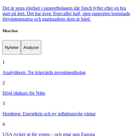
Det är stora rörelser i rapportbolagen där Sinch lyfter efter en bra
start på året. Det har även Truecaller haft, men rapporten bommade
förväntningarna och marknadens dom är hård.
Mest läst
Nyheter
Analyser
1
Analytikern: Tre köpvärda investmentbolag
2
Höjd riktkurs för Nibe
3
Hemberg: Energikris och ny inflationsvåg väntar
4
USA rycker ut för yenen – och retar upp Europa