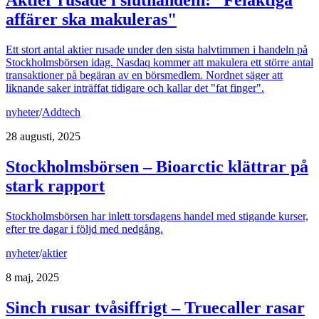
Aktier rusade i sluthandeln: ”Felaktiga
affärer ska makuleras"
Ett stort antal aktier rusade under den sista halvtimmen i handeln på
Stockholmsbörsen idag. Nasdaq kommer att makulera ett större antal
transaktioner på begäran av en börsmedlem. Nordnet säger att
liknande saker inträffat tidigare och kallar det "fat finger".
nyheter
/
Addtech
28 augusti, 2025
Stockholmsbörsen – Bioarctic klättrar på
stark rapport
Stockholmsbörsen har inlett torsdagens handel med stigande kurser,
efter tre dagar i följd med nedgång.
nyheter
/
aktier
8 maj, 2025
Sinch rusar tvåsiffrigt – Truecaller rasar