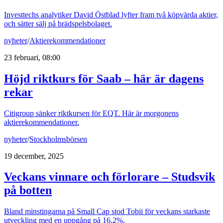
Investtechs analytiker David Östblad lyfter fram två köpvärda aktier,
och sätter sälj på brädspelsbolaget.
nyheter
/
Aktierekommendationer
23 februari, 08:00
Höjd riktkurs för Saab – här är dagens
rekar
Citigroup sänker riktkursen för EQT. Här är morgonens
aktierekommendationer.
nyheter
/
Stockholmsbörsen
19 december, 2025
Veckans vinnare och förlorare – Studsvik
på botten
Bland minstingarna på Small Cap stod Tobii för veckans starkaste
utveckling med en uppgång på 16,2%.