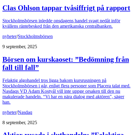
Clas Ohlson tappar tvåsiffrigt på rapport
Stockholmsbörsen inledde onsdagens handel svagt nedåt inför
kvällens räntebesked från den amerikanska centralbanken.
nyheter
/
Stockholmsbörsen
9 september, 2025
Börsen om kurskaoset: ”Bedömning från
fall till fall”
Felaktig algohandel tros ligga bakom kursrusningen på
Stockholmsbörsen i går, enligt flera personer som Placera talat med.
Nasdaqs VD Adam Kostyál vill inte uppge orsaken till den nu
makulerade handeln. “Vi har en nära dialog med aktören", säger
han.
nyheter
/
Nasdaq
8 september, 2025