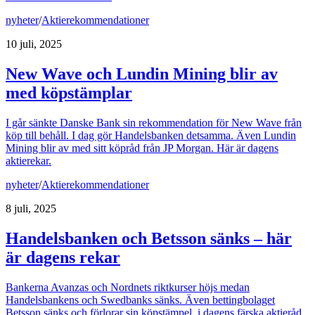
nyheter
/
Aktierekommendationer
10 juli, 2025
New Wave och Lundin Mining blir av
med köpstämplar
I går sänkte Danske Bank sin rekommendation för New Wave från
köp till behåll. I dag gör Handelsbanken detsamma. Även Lundin
Mining blir av med sitt köpråd från JP Morgan. Här är dagens
aktierekar.
nyheter
/
Aktierekommendationer
8 juli, 2025
Handelsbanken och Betsson sänks – här
är dagens rekar
Bankerna Avanzas och Nordnets riktkurser höjs medan
Handelsbankens och Swedbanks sänks. Även bettingbolaget
Betsson sänks och förlorar sin köpstämpel, i dagens färska aktieråd.