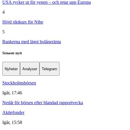
USA rycker ut för yenen – och retar upp Europa
4
Höjd riktkurs för Nibe
5
Bankerna med lägst bolåneränta
Senaste nytt
Nyheter
Analyser
Telegram
Stockholmsbörsen
Igår, 17:46
Nedåt för börsen efter blandad rapportvecka
Aktiefonder
Igår, 15:58