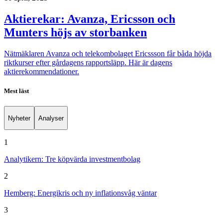
Aktierekar: Avanza, Ericsson och
Munters höjs av storbanken
Nätmäklaren Avanza och telekombolaget Ericssson får båda höjda
riktkurser efter gårdagens rapportsläpp. Här är dagens
aktierekommendationer.
Mest läst
Nyheter
Analyser
1
Analytikern: Tre köpvärda investmentbolag
2
Hemberg: Energikris och ny inflationsvåg väntar
3