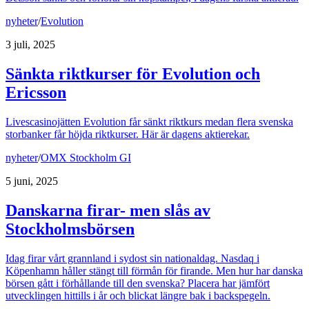
nyheter
/
Evolution
3 juli, 2025
Sänkta riktkurser för Evolution och
Ericsson
Livescasinojätten Evolution får sänkt riktkurs medan flera svenska
storbanker får höjda riktkurser. Här är dagens aktierekar.
nyheter
/
OMX Stockholm GI
5 juni, 2025
Danskarna firar- men slås av
Stockholmsbörsen
Idag firar vårt grannland i sydost sin nationaldag. Nasdaq i
Köpenhamn håller stängt till förmån för firande. Men hur har danska
börsen gått i förhållande till den svenska? Placera har jämfört
utvecklingen hittills i år och blickat längre bak i backspegeln.